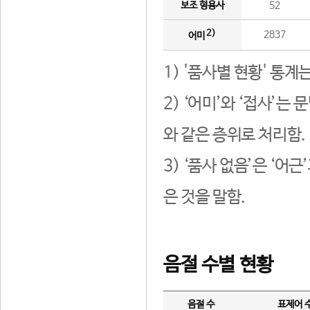
보조 형용사
52
2)
2837
어미
1) '품사별 현황' 통계
2) ‘어미’와 ‘접사’
와 같은 층위로 처리함.
3) ‘품사 없음’은 ‘어
은 것을 말함.
음절 수별 현황
음절 수
표제어 