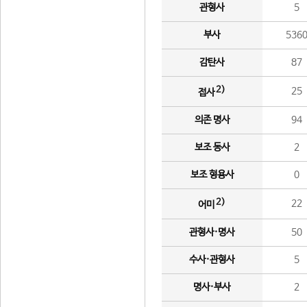
관형사
5
부사
536
감탄사
87
2)
25
접사
의존 명사
94
보조 동사
2
보조 형용사
0
2)
22
어미
관형사·명사
50
수사·관형사
5
명사·부사
2