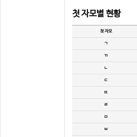
첫 자모별 현황
첫 자모
ㄱ
ㄲ
ㄴ
ㄷ
ㄸ
ㄹ
ㅁ
ㅂ