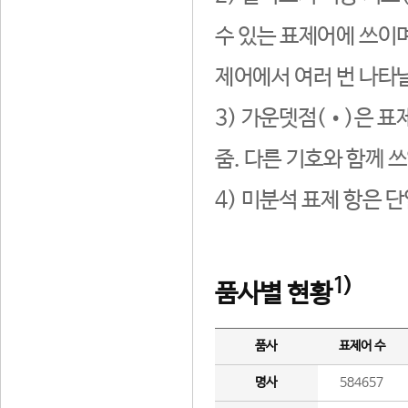
수 있는 표제어에 쓰이며
제어에서 여러 번 나타날
3) 가운뎃점(•)은 표
줌. 다른 기호와 함께 쓰
4) 미분석 표제 항은 
1)
품사별 현황
품사
표제어 수
명사
584657