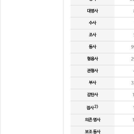
대명사
수사
조사
동사
9
형용사
2
관형사
부사
3
감탄사
2)
접사
의존 명사
보조 동사