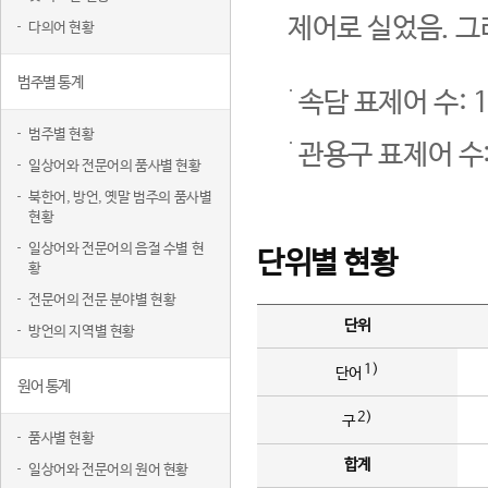
제어로 실었음. 그
다의어 현황
범주별 통계
속담 표제어 수: 1
범주별 현황
관용구 표제어 수:
일상어와 전문어의 품사별 현황
북한어, 방언, 옛말 범주의 품사별
현황
일상어와 전문어의 음절 수별 현
단위별 현황
황
전문어의 전문 분야별 현황
단위
방언의 지역별 현황
1)
단어
원어 통계
2)
구
품사별 현황
합계
일상어와 전문어의 원어 현황