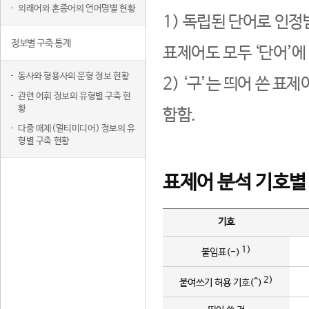
외래어와 혼종어의 언어명별 현황
1) 독립된 단어로 인정
정보별 구축 통계
표제어도 모두 ‘단어’에
동사와 형용사의 문형 정보 현황
2) ‘구’는 띄어 쓴 표
관련 어휘 정보의 유형별 구축 현
황
함함.
다중 매체(멀티미디어) 정보의 유
형별 구축 현황
표제어 분석 기호별
기호
1)
붙임표(-)
2)
붙여쓰기 허용 기호(^)