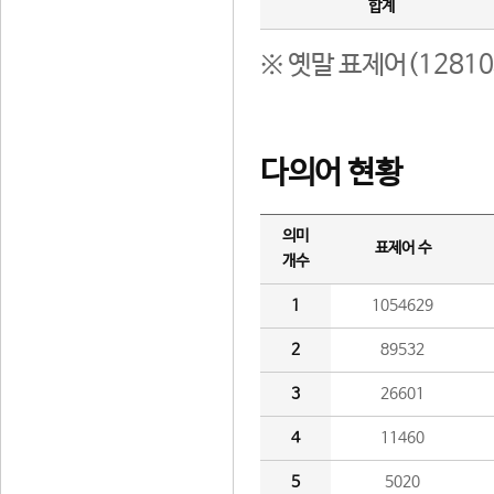
합계
※ 옛말 표제어(1281
다의어 현황
의미
표제어 수
개수
1
1054629
2
89532
3
26601
4
11460
5
5020