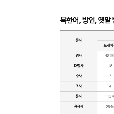
북한어, 방언, 옛말
품사
표제어
명사
4815
대명사
18
수사
3
조사
4
동사
1137
형용사
294