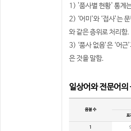
1) '품사별 현황' 통계
2) ‘어미’와 ‘접사’
와 같은 층위로 처리함.
3) ‘품사 없음’은 ‘어
은 것을 말함.
일상어와 전문어의 
음절 수
표
1