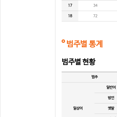
17
34
18
72
범주별 통계
범주별 현황
범주
일반어
방언
일상어
옛말