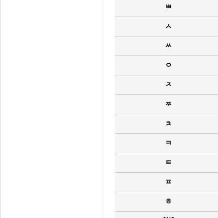
ㅃ
ㅅ
ㅆ
ㅇ
ㅈ
ㅉ
ㅊ
ㅋ
ㅌ
ㅍ
ㅎ