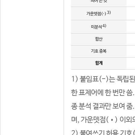
띄어 쓴 것
3)
가운뎃점(·)
4)
미분석
합산
기호 중복
합계
1) 붙임표(-)는 독립
한 표제어에 한 번만 씀
종 분석 결과만 보여 줌
며, 가운뎃점(•) 이외
2) 붙여쓰기 허용 기호