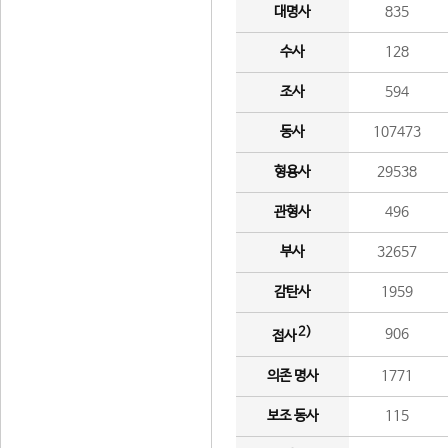
대명사
835
수사
128
조사
594
동사
107473
형용사
29538
관형사
496
부사
32657
감탄사
1959
2)
906
접사
의존 명사
1771
보조 동사
115