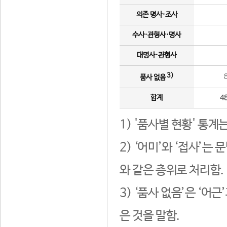
의존 명사·조사
수사·관형사·명사
대명사·관형사
3)
품사 없음
합계
4
1) '품사별 현황' 통계
2) ‘어미’와 ‘접사’
와 같은 층위로 처리함.
3) ‘품사 없음’은 ‘어
은 것을 말함.