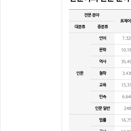
전문 분야
표제어
대분류
중분류
언어
7,32
문학
10,1
역사
35,4
인문
철학
3,43
교육
15,3
민속
6,64
인문 일반
24
법률
16,7