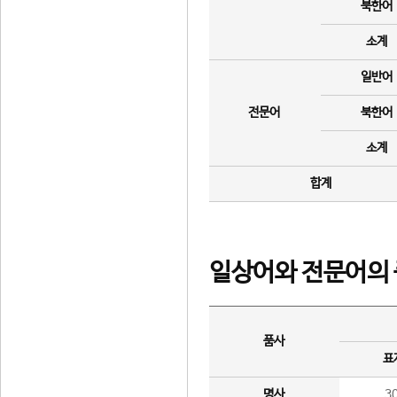
북한어
소계
일반어
전문어
북한어
소계
합계
일상어와 전문어의 
품사
표
명사
3