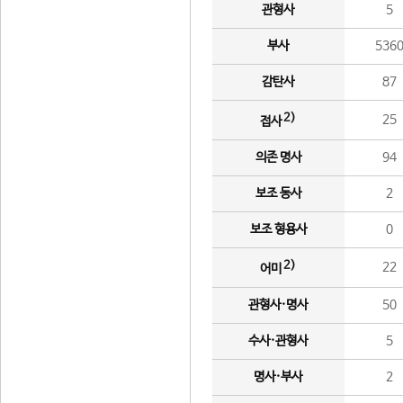
관형사
5
부사
536
감탄사
87
2)
25
접사
의존 명사
94
보조 동사
2
보조 형용사
0
2)
22
어미
관형사·명사
50
수사·관형사
5
명사·부사
2