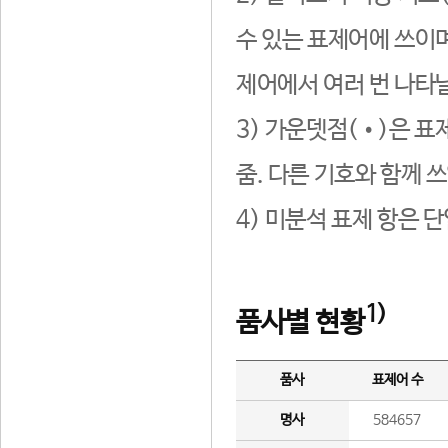
수 있는 표제어에 쓰이며
제어에서 여러 번 나타날
3) 가운뎃점(•)은 표
줌. 다른 기호와 함께 쓰
4) 미분석 표제 항은 
1)
품사별 현황
품사
표제어 수
명사
584657