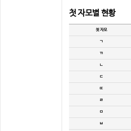
첫 자모별 현황
첫 자모
ㄱ
ㄲ
ㄴ
ㄷ
ㄸ
ㄹ
ㅁ
ㅂ