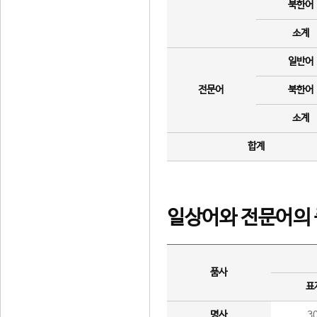
북한어
소계
일반어
전문어
북한어
소계
합계
일상어와 전문어의 
품사
표
명사
3