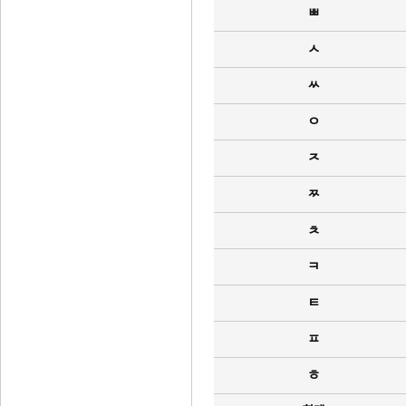
ㅃ
ㅅ
ㅆ
ㅇ
ㅈ
ㅉ
ㅊ
ㅋ
ㅌ
ㅍ
ㅎ