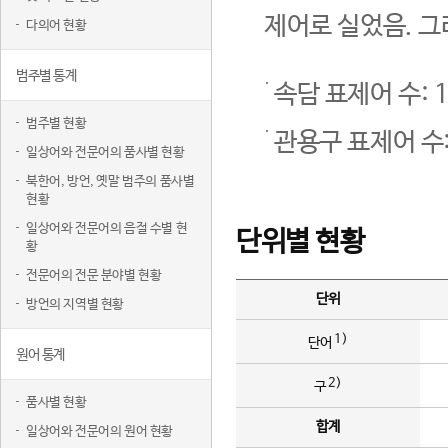
제어로 실었음. 그
다의어 현황
범주별 통계
속담 표제어 수: 1
범주별 현황
관용구 표제어 수:
일상어와 전문어의 품사별 현황
북한어, 방언, 옛말 범주의 품사별
현황
일상어와 전문어의 음절 수별 현
단위별 현황
황
전문어의 전문 분야별 현황
단위
방언의 지역별 현황
1)
단어
원어 통계
2)
구
품사별 현황
합계
일상어와 전문어의 원어 현황