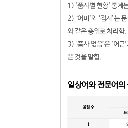
1) '품사별 현황' 통계
2) ‘어미’와 ‘접사’
와 같은 층위로 처리함.
3) ‘품사 없음’은 ‘어
은 것을 말함.
일상어와 전문어의 
음절 수
표
1