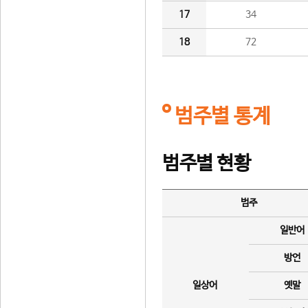
17
34
18
72
범주별 통계
범주별 현황
범주
일반어
방언
일상어
옛말