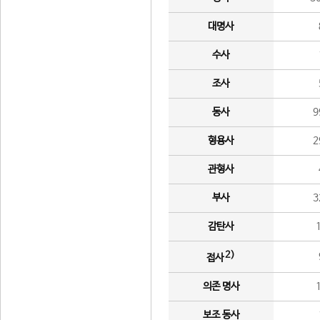
대명사
수사
조사
동사
9
형용사
2
관형사
부사
3
감탄사
2)
접사
의존 명사
보조 동사