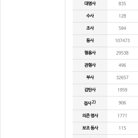
대명사
835
수사
128
조사
594
동사
107473
형용사
29538
관형사
496
부사
32657
감탄사
1959
2)
906
접사
의존 명사
1771
보조 동사
115