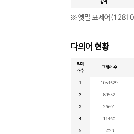
합계
※ 옛말 표제어(1281
다의어 현황
의미
표제어 수
개수
1
1054629
2
89532
3
26601
4
11460
5
5020