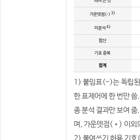
띄어 쓴 것
3)
가운뎃점(·)
4)
미분석
합산
기호 중복
합계
1) 붙임표(-)는 독립
한 표제어에 한 번만 씀
종 분석 결과만 보여 줌
며, 가운뎃점(•) 이외
2) 붙여쓰기 허용 기호