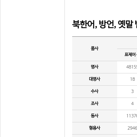
북한어, 방언, 옛말
품사
표제어
명사
4815
대명사
18
수사
3
조사
4
동사
1137
형용사
294