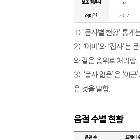
보조 형용사
52
2)
2837
어미
1) '품사별 현황' 통계
2) ‘어미’와 ‘접사’
와 같은 층위로 처리함.
3) ‘품사 없음’은 ‘어
은 것을 말함.
음절 수별 현황
음절 수
표제어 