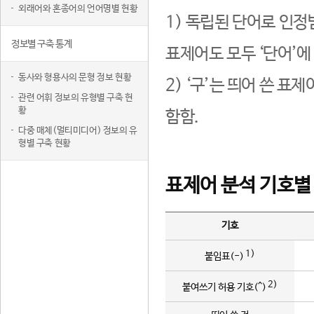
외래어와 혼종어의 언어명별 현황
1) 독립된 단어로 인정
정보별 구축 통계
표제어도 모두 ‘단어’에
동사와 형용사의 문형 정보 현황
2) ‘구’는 띄어 쓴 표
관련 어휘 정보의 유형별 구축 현
황
함함.
다중 매체(멀티미디어) 정보의 유
형별 구축 현황
표제어 분석 기호별
기호
1)
붙임표(-)
2)
붙여쓰기 허용 기호(^)