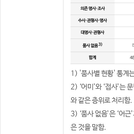
의존 명사·조사
수사·관형사·명사
대명사·관형사
3)
품사 없음
합계
4
1) '품사별 현황' 통계
2) ‘어미’와 ‘접사’
와 같은 층위로 처리함.
3) ‘품사 없음’은 ‘어
은 것을 말함.