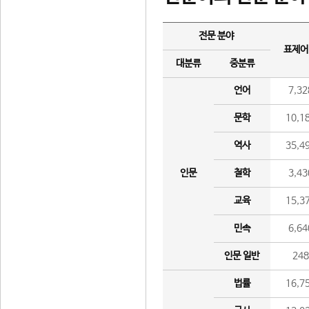
전문 분야
표제어
대분류
중분류
언어
7,32
문학
10,1
역사
35,4
인문
철학
3,43
교육
15,3
민속
6,64
인문 일반
24
법률
16,7