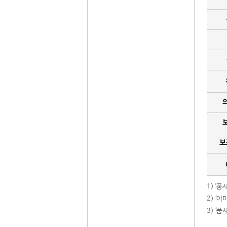
보
1) '
2) ‘
3) ‘