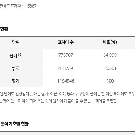
관용구 표제어 수: 5387
 현황
단위
표제어 수
비율(%)
1)
776707
64.999
단어
2)
418239
35.001
구
합계
1194946
100
립된 단어로 인정받지 못하는 접사, 어근, 어미 등과 구 구성이 줄어든 한 어절 표제어도 모두
구’는 띄어 쓴 표제어와 띄어 쓰는 것이 원칙이되 붙여 쓸 수 있는 표제어를 포함함.
 분석 기호별 현황