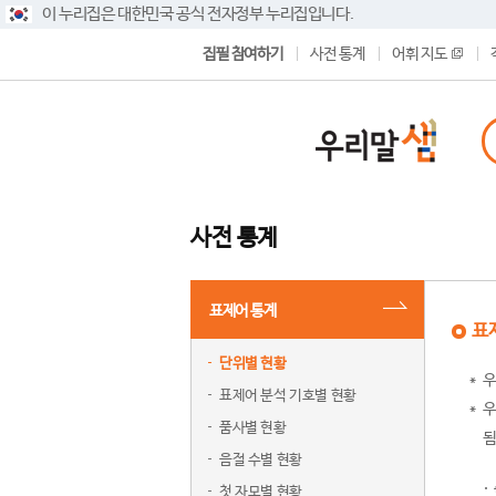
이 누리집은 대한민국 공식 전자정부 누리집입니다.
집필 참여하기
사전 통계
어휘 지도
사전 통계
표제어 통계
표
단위별 현황
우
표제어 분석 기호별 현황
우
품사별 현황
됨
음절 수별 현황
첫 자모별 현황