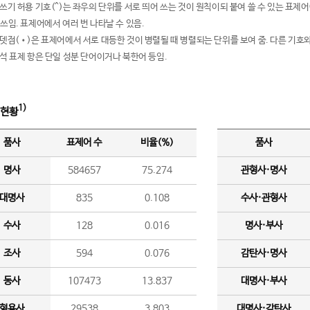
여쓰기 허용 기호(^)는 좌우의 단위를 서로 띄어 쓰는 것이 원칙이되 붙여 쓸 수 있는 표
 쓰임. 표제어에서 여러 번 나타날 수 있음.
운뎃점(•)은 표제어에서 서로 대등한 것이 병렬될 때 병렬되는 단위를 보여 줌. 다른 기호와
분석 표제 항은 단일 성분 단어이거나 북한어 등임.
1)
 현황
품사
표제어 수
비율(%)
품사
명사
584657
75.274
관형사·명사
대명사
835
0.108
수사·관형사
수사
128
0.016
명사·부사
조사
594
0.076
감탄사·명사
동사
107473
13.837
대명사·부사
형용사
29538
3.803
대명사·감탄사