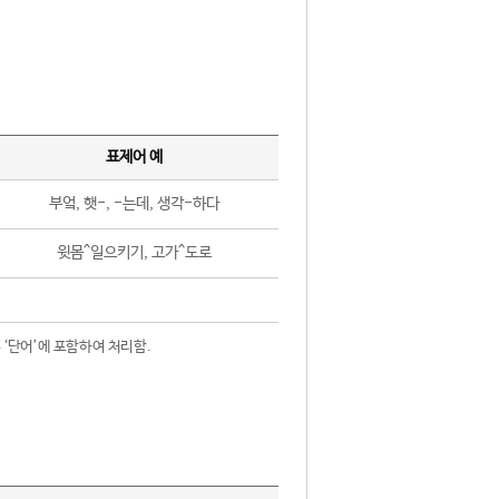
표제어 예
부엌, 햇-, -는데, 생각-하다
윗몸^일으키기, 고가^도로
 ‘단어’에 포함하여 처리함.