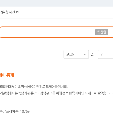
작은 창 사전
옛한글
2026
7
년
제어 통계
리말샘에서는 의미(뜻풀이) 단위로 표제어를 제시함.
리말샘에서는 속담과 관용구의 검색 편의를 위해 정보 항목이 아닌 표제어로 실었음. 그러
.
속담 표제어 수: 10769