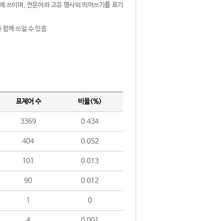
제어에 쓰이며, 전문어와 고유 명사의 띄어쓰기를 표기
 함께 쓰일 수 있음.
표제어 수
비율(%)
3369
0.434
404
0.052
101
0.013
90
0.012
1
0
4
0.001