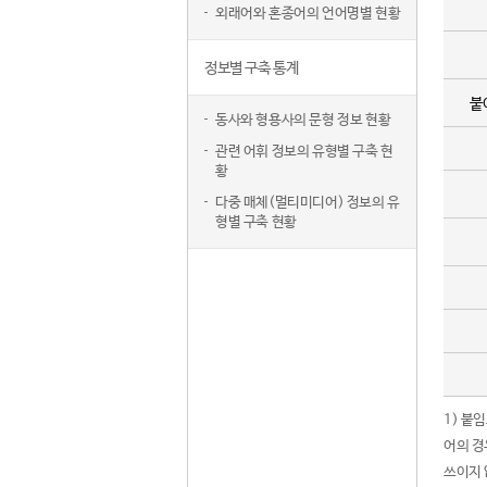
외래어와 혼종어의 언어명별 현황
정보별 구축 통계
붙
동사와 형용사의 문형 정보 현황
관련 어휘 정보의 유형별 구축 현
황
다중 매체(멀티미디어) 정보의 유
형별 구축 현황
1) 붙
어의 경
쓰이지 