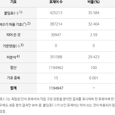
기호
표제어 수
비율(%)
1)
425213
35.584
붙임표(-)
2)
387214
32.404
여쓰기 허용 기호(^)
띄어 쓴 것
30947
2.59
3)
0
0
가운뎃점(·)
4)
351588
29.423
미분석
합산
1194962
100
기호 중복
15
0.001
합계
1194947
-
임표(-)는 독립된 단어 표제어의 직접 구성 성분을 분석한 결과를 표시하며 한 표제어에 한
우에도 최종 분석 결과만 보여 줌. 붙임표(-)가 쓰인 표제어는 띄어 쓰는 것이 허용되지 
않음.