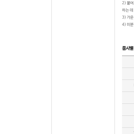
2) 붙
하는 데
3) 가
4) 미
품사별