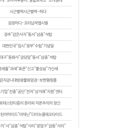
날개-꼬마하루살이, 털줄뾰족코-조개벌레
시근벌떡시근벌떡-하다
검정마디-꼬리납작맵시벌
경주^감은사지^동서^삼층^석탑
대한민국^임시^정부^수립^기념일
대구^동화사^금당암^동서^삼층^석탑
영세율^과세^표준^신고^불성실^가산세
감지금니대방광불화엄경-보현행원품
기업^진흥^공단^전자^상거래^지원^센터
로테스탄티즘의 윤리와 자본주의의 정신
코틴아마이드^아데닌^다이뉴클레오타이드
지^서^삼층^석탑^사리^장엄구^금동^사리^