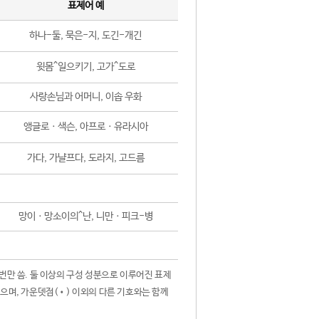
표제어 예
하나-둘, 묵은-지, 도긴-개긴
윗몸^일으키기, 고가^도로
사랑손님과 어머니, 이솝 우화
앵글로ㆍ색슨, 아프로ㆍ유라시아
가다, 가냘프다, 도라지, 고드름
망이ㆍ망소이의^난, 니만ㆍ피크-병
 번만 씀. 둘 이상의 구성 성분으로 이루어진 표제
않으며, 가운뎃점(•) 이외의 다른 기호와는 함께