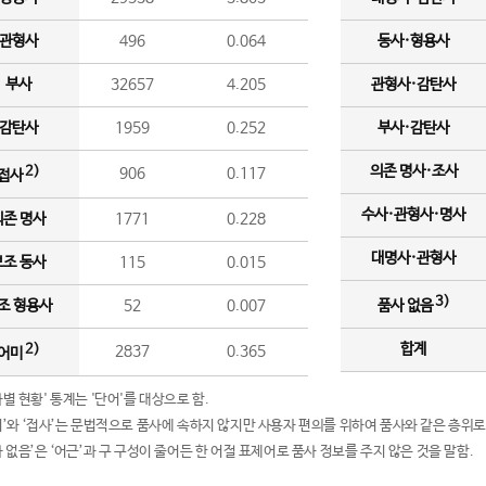
관형사
496
0.064
동사·형용사
부사
32657
4.205
관형사·감탄사
감탄사
1959
0.252
부사·감탄사
의존 명사·조사
2)
906
0.117
접사
수사·관형사·명사
의존 명사
1771
0.228
대명사·관형사
보조 동사
115
0.015
3)
조 형용사
52
0.007
품사 없음
합계
2)
2837
0.365
어미
품사별 현황' 통계는 '단어'를 대상으로 함.
어미’와 ‘접사’는 문법적으로 품사에 속하지 않지만 사용자 편의를 위하여 품사와 같은 층위로
품사 없음’은 ‘어근’과 구 구성이 줄어든 한 어절 표제어로 품사 정보를 주지 않은 것을 말함.