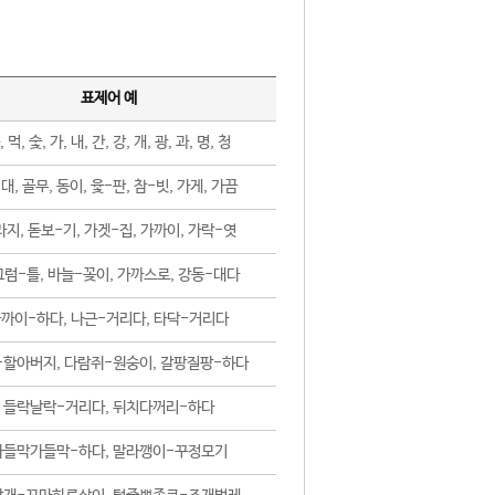
표제어 예
, 먹, 숯, 가, 내, 간, 강, 개, 광, 과, 명, 청
대, 골무, 동이, 윷-판, 참-빗, 가게, 가끔
지, 돋보-기, 가겟-집, 가까이, 가락-엿
럼-틀, 바늘-꽂이, 가까스로, 강동-대다
까이-하다, 나근-거리다, 타닥-거리다
-할아버지, 다람쥐-원숭이, 갈팡질팡-하다
들락날락-거리다, 뒤치다꺼리-하다
가들막가들막-하다, 말라깽이-꾸정모기