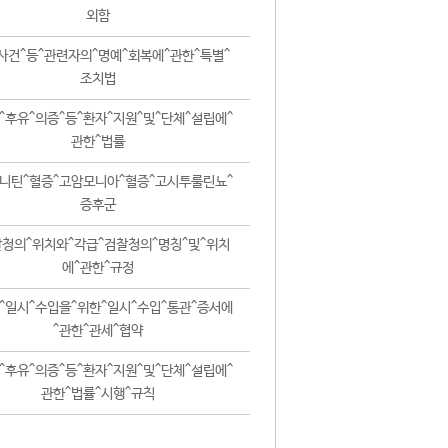
외함
사건^등^관련자의^명예^회복에^관한^특별^
조치법
^후유^의증^등^환자^지원^및^단체^설립에^
관한^법률
니틴^혈증^고암모니아^혈증^고시투룰린뇨^
증후군
청의^위치와^각급^검찰청의^명칭^및^위치
에^관한^규정
^일시^수입을^위한^일시^수입^통관^증서에
^관한^관세^협약
^후유^의증^등^환자^지원^및^단체^설립에^
관한^법률^시행^규칙