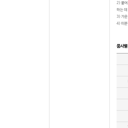
2) 붙
하는 데
3) 가
4) 미
품사별