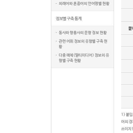
외래어와 혼종어의 언어명별 현황
정보별 구축 통계
붙
동사와 형용사의 문형 정보 현황
관련 어휘 정보의 유형별 구축 현
황
다중 매체(멀티미디어) 정보의 유
형별 구축 현황
1) 붙
어의 경
쓰이지 