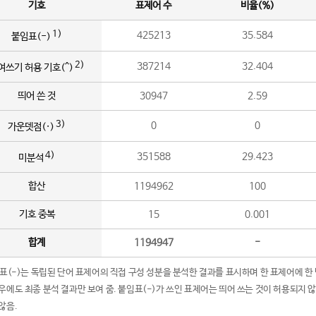
기호
표제어 수
비율(%)
1)
425213
35.584
붙임표(-)
2)
387214
32.404
여쓰기 허용 기호(^)
띄어 쓴 것
30947
2.59
3)
0
0
가운뎃점(·)
4)
351588
29.423
미분석
합산
1194962
100
기호 중복
15
0.001
합계
1194947
-
임표(-)는 독립된 단어 표제어의 직접 구성 성분을 분석한 결과를 표시하며 한 표제어에 한
우에도 최종 분석 결과만 보여 줌. 붙임표(-)가 쓰인 표제어는 띄어 쓰는 것이 허용되지 
않음.