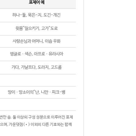
표제어 예
하나-둘, 묵은-지, 도긴-개긴
윗몸^일으키기, 고가^도로
사랑손님과 어머니, 이솝 우화
앵글로ㆍ색슨, 아프로ㆍ유라시아
가다, 가냘프다, 도라지, 고드름
망이ㆍ망소이의^난, 니만ㆍ피크-병
 번만 씀. 둘 이상의 구성 성분으로 이루어진 표제
않으며, 가운뎃점(•) 이외의 다른 기호와는 함께