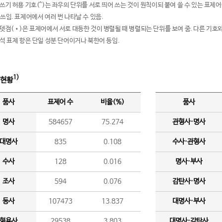
여쓰기 허용 기호(^)는 좌우의 단위를 서로 띄어 쓰는 것이 원칙이되 붙여 쓸 수 있는 표
 쓰임. 표제어에서 여러 번 나타날 수 있음.
운뎃점(•)은 표제어에서 서로 대등한 것이 병렬될 때 병렬되는 단위를 보여 줌. 다른 기호와
분석 표제 항은 단일 성분 단어이거나 북한어 등임.
1)
 현황
품사
표제어 수
비율(%)
품사
명사
584657
75.274
관형사·명사
대명사
835
0.108
수사·관형사
수사
128
0.016
명사·부사
조사
594
0.076
감탄사·명사
동사
107473
13.837
대명사·부사
형용사
29538
3.803
대명사·감탄사