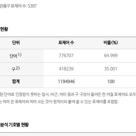
관용구 표제어 수: 5387
 현황
단위
표제어 수
비율(%)
1)
776707
64.999
단어
2)
418239
35.001
구
합계
1194946
100
립된 단어로 인정받지 못하는 접사, 어근, 어미 등과 구 구성이 줄어든 한 어절 표제어도 모두
구’는 띄어 쓴 표제어와 띄어 쓰는 것이 원칙이되 붙여 쓸 수 있는 표제어를 포함함.
 분석 기호별 현황