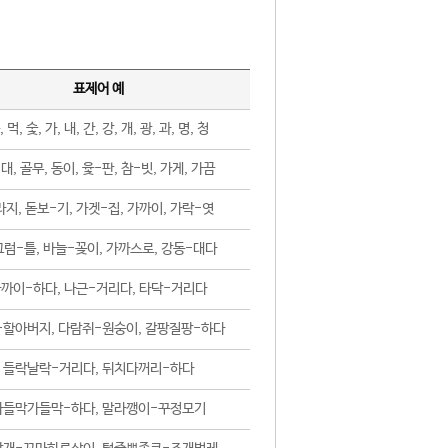
표제어 예
, 먹, 숯, 가, 내, 간, 강, 개, 광, 과, 명, 청
대, 골무, 동이, 윷-판, 참-빗, 가게, 가끔
지, 돋보-기, 가겟-집, 가까이, 가락-엿
럼-틀, 바늘-꽂이, 가까스로, 강동-대다
까이-하다, 나근-거리다, 타닥-거리다
-할아버지, 다람쥐-원숭이, 갈팡질팡-하다
들락날락-거리다, 뒤치다꺼리-하다
가들막가들막-하다, 말라깽이-꾸정모기