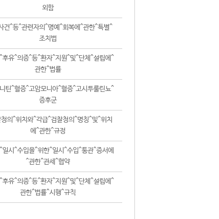
외함
사건^등^관련자의^명예^회복에^관한^특별^
조치법
^후유^의증^등^환자^지원^및^단체^설립에^
관한^법률
니틴^혈증^고암모니아^혈증^고시투룰린뇨^
증후군
청의^위치와^각급^검찰청의^명칭^및^위치
에^관한^규정
^일시^수입을^위한^일시^수입^통관^증서에
^관한^관세^협약
^후유^의증^등^환자^지원^및^단체^설립에^
관한^법률^시행^규칙