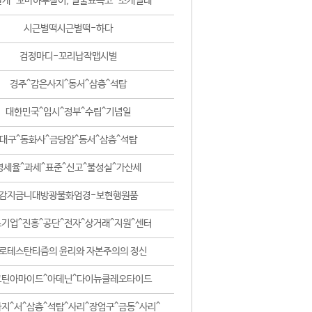
날개-꼬마하루살이, 털줄뾰족코-조개벌레
시근벌떡시근벌떡-하다
검정마디-꼬리납작맵시벌
경주^감은사지^동서^삼층^석탑
대한민국^임시^정부^수립^기념일
대구^동화사^금당암^동서^삼층^석탑
영세율^과세^표준^신고^불성실^가산세
감지금니대방광불화엄경-보현행원품
기업^진흥^공단^전자^상거래^지원^센터
로테스탄티즘의 윤리와 자본주의의 정신
코틴아마이드^아데닌^다이뉴클레오타이드
지^서^삼층^석탑^사리^장엄구^금동^사리^