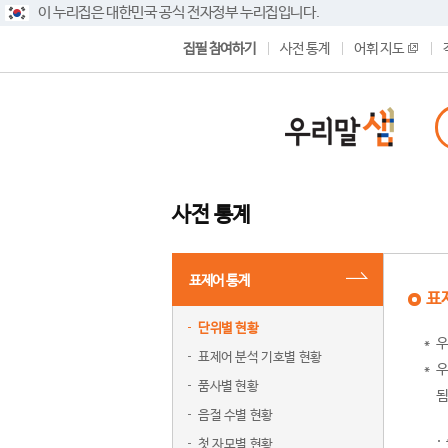
이 누리집은 대한민국 공식 전자정부 누리집입니다.
집필 참여하기
사전 통계
어휘 지도
사전 통계
표제어 통계
표
단위별 현황
우
표제어 분석 기호별 현황
우
품사별 현황
됨
음절 수별 현황
첫 자모별 현황