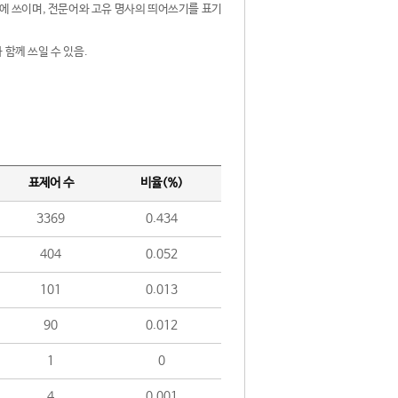
제어에 쓰이며, 전문어와 고유 명사의 띄어쓰기를 표기
 함께 쓰일 수 있음.
표제어 수
비율(%)
3369
0.434
404
0.052
101
0.013
90
0.012
1
0
4
0.001