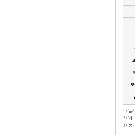
보
1) '
2) ‘
3) ‘