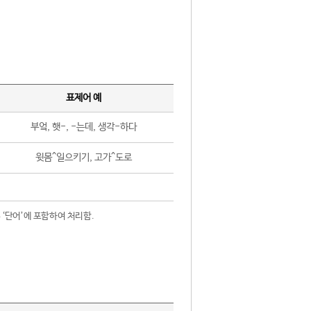
표제어 예
부엌, 햇-, -는데, 생각-하다
윗몸^일으키기, 고가^도로
 ‘단어’에 포함하여 처리함.