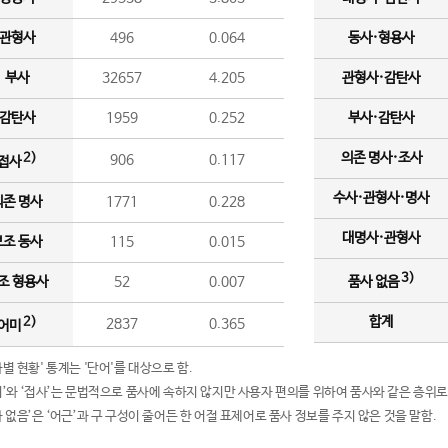
관형사
496
0.064
동사·형용사
부사
32657
4.205
관형사·감탄사
감탄사
1959
0.252
부사·감탄사
의존 명사·조사
2)
906
0.117
접사
수사·관형사·명사
의존 명사
1771
0.228
대명사·관형사
보조 동사
115
0.015
3)
조 형용사
52
0.007
품사 없음
합계
2)
2837
0.365
어미
품사별 현황' 통계는 '단어'를 대상으로 함.
어미’와 ‘접사’는 문법적으로 품사에 속하지 않지만 사용자 편의를 위하여 품사와 같은 층위로
품사 없음’은 ‘어근’과 구 구성이 줄어든 한 어절 표제어로 품사 정보를 주지 않은 것을 말함.