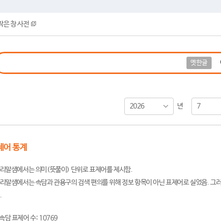
작은 창 사전
옛한글
2026
7
년
제어 통계
리말샘에서는 의미(뜻풀이) 단위로 표제어를 제시함.
리말샘에서는 속담과 관용구의 검색 편의를 위해 정보 항목이 아닌 표제어로 실었음. 그러
.
속담 표제어 수: 10769