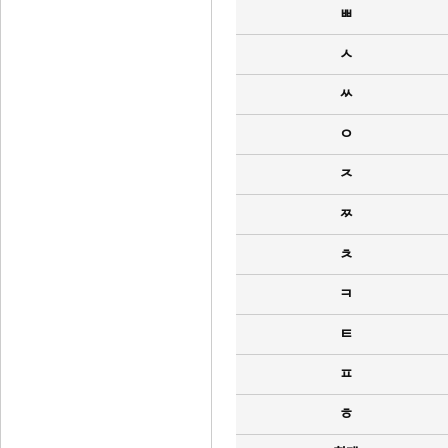
ㅃ
ㅅ
ㅆ
ㅇ
ㅈ
ㅉ
ㅊ
ㅋ
ㅌ
ㅍ
ㅎ