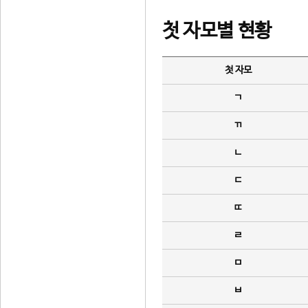
첫 자모별 현황
첫 자모
ㄱ
ㄲ
ㄴ
ㄷ
ㄸ
ㄹ
ㅁ
ㅂ