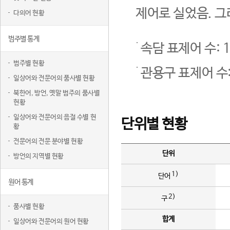
제어로 실었음. 그
다의어 현황
범주별 통계
속담 표제어 수: 1
범주별 현황
관용구 표제어 수:
일상어와 전문어의 품사별 현황
북한어, 방언, 옛말 범주의 품사별
현황
일상어와 전문어의 음절 수별 현
단위별 현황
황
전문어의 전문 분야별 현황
단위
방언의 지역별 현황
1)
단어
원어 통계
2)
구
품사별 현황
합계
일상어와 전문어의 원어 현황