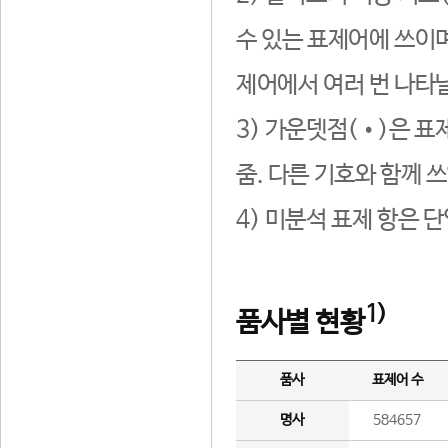
수 있는 표제어에 쓰이며
제어에서 여러 번 나타날
3) 가운뎃점(•)은 표
줌. 다른 기호와 함께 쓰
4) 미분석 표제 항은 
1)
품사별 현황
품사
표제어 수
명사
584657