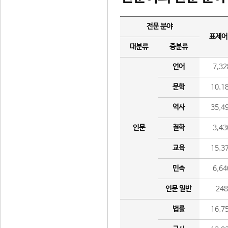
전문 분야
표제어
대분류
중분류
언어
7,32
문학
10,1
역사
35,4
인문
철학
3,43
교육
15,3
민속
6,64
인문 일반
24
법률
16,7