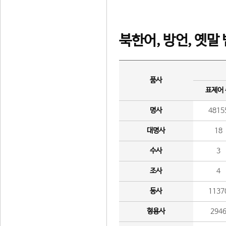
북한어, 방언, 옛말
품사
표제어
명사
4815
대명사
18
수사
3
조사
4
동사
1137
형용사
294