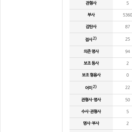
관형사
5
부사
536
감탄사
87
2)
25
접사
의존 명사
94
보조 동사
2
보조 형용사
0
2)
22
어미
관형사·명사
50
수사·관형사
5
명사·부사
2