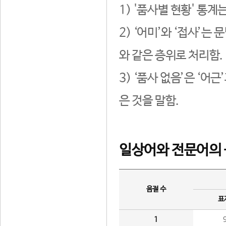
1) '품사별 현황' 통계
2) ‘어미’와 ‘접사’
와 같은 층위로 처리함.
3) ‘품사 없음’은 ‘어
은 것을 말함.
일상어와 전문어의 
음절 수
표
1