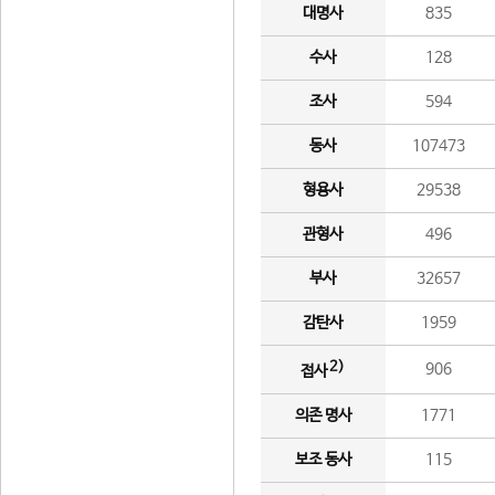
대명사
835
수사
128
조사
594
동사
107473
형용사
29538
관형사
496
부사
32657
감탄사
1959
2)
906
접사
의존 명사
1771
보조 동사
115