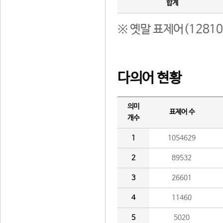
합계
※ 옛말 표제어(1281
다의어 현황
의미
표제어 수
개수
1
1054629
2
89532
3
26601
4
11460
5
5020