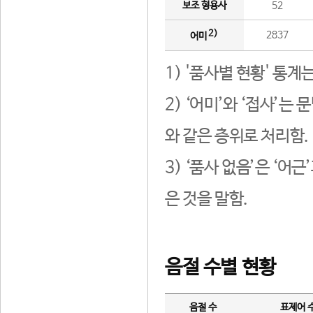
보조 형용사
52
2)
2837
어미
1) '품사별 현황' 통계
2) ‘어미’와 ‘접사’
와 같은 층위로 처리함.
3) ‘품사 없음’은 ‘어
은 것을 말함.
음절 수별 현황
음절 수
표제어 