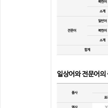
북한어
소계
일반어
전문어
북한어
소계
합계
일상어와 전문어의 
품사
표
명사
3