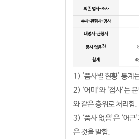
의존 명사·조사
수사·관형사·명사
대명사·관형사
3)
품사 없음
합계
4
1) '품사별 현황' 통계
2) ‘어미’와 ‘접사’
와 같은 층위로 처리함.
3) ‘품사 없음’은 ‘어
은 것을 말함.