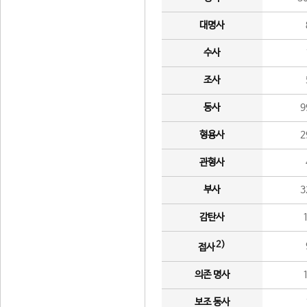
대명사
수사
조사
동사
9
형용사
2
관형사
부사
3
감탄사
2)
접사
의존 명사
보조 동사