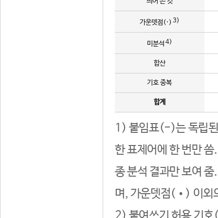
띄어 쓴 것
3)
가운뎃점(·)
4)
미분석
합산
기호 중복
합계
1) 붙임표(-)는 독립
한 표제어에 한 번만 씀
종 분석 결과만 보여 줌
며, 가운뎃점(•) 이외
2) 붙여쓰기 허용 기호