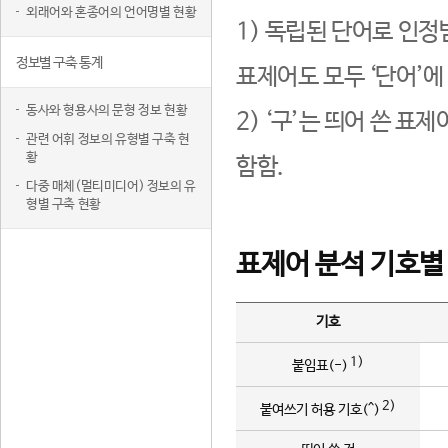
외래어와 혼종어의 언어명별 현황
1) 독립된 단어로 인정
정보별 구축 통계
표제어도 모두 ‘단어’에
동사와 형용사의 문형 정보 현황
2) ‘구’는 띄어 쓴 표
관련 어휘 정보의 유형별 구축 현
황
함함.
다중 매체(멀티미디어) 정보의 유
형별 구축 현황
표제어 분석 기호별
기호
1)
붙임표(-)
2)
붙여쓰기 허용 기호(^)