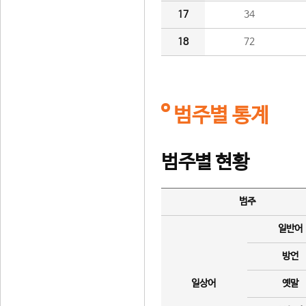
17
34
18
72
범주별 통계
범주별 현황
범주
일반어
방언
일상어
옛말