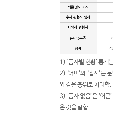
의존 명사·조사
수사·관형사·명사
대명사·관형사
3)
품사 없음
합계
4
1) '품사별 현황' 통계
2) ‘어미’와 ‘접사’
와 같은 층위로 처리함.
3) ‘품사 없음’은 ‘어
은 것을 말함.