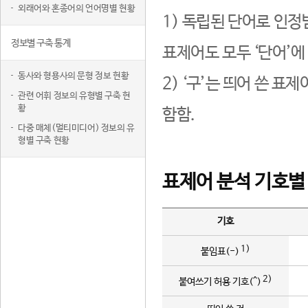
외래어와 혼종어의 언어명별 현황
1) 독립된 단어로 인정
정보별 구축 통계
표제어도 모두 ‘단어’에
동사와 형용사의 문형 정보 현황
2) ‘구’는 띄어 쓴 표
관련 어휘 정보의 유형별 구축 현
황
함함.
다중 매체(멀티미디어) 정보의 유
형별 구축 현황
표제어 분석 기호별
기호
1)
붙임표(-)
2)
붙여쓰기 허용 기호(^)