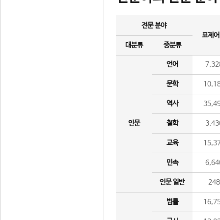
전문 분야
표제어
대분류
중분류
언어
7,32
문학
10,1
역사
35,4
인문
철학
3,43
교육
15,3
민속
6,64
인문 일반
24
법률
16,7