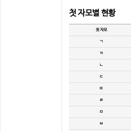
첫 자모별 현황
첫 자모
ㄱ
ㄲ
ㄴ
ㄷ
ㄸ
ㄹ
ㅁ
ㅂ