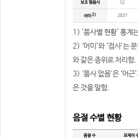
보조 형용사
52
2)
2837
어미
1) '품사별 현황' 통계
2) ‘어미’와 ‘접사’
와 같은 층위로 처리함.
3) ‘품사 없음’은 ‘어
은 것을 말함.
음절 수별 현황
음절 수
표제어 