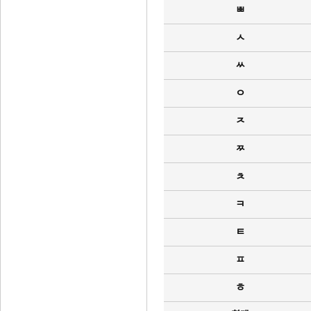
ㅃ
ㅅ
ㅆ
ㅇ
ㅈ
ㅉ
ㅊ
ㅋ
ㅌ
ㅍ
ㅎ