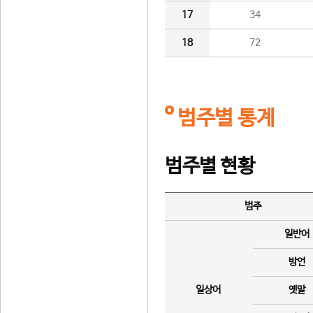
17
34
18
72
범주별 통계
범주별 현황
범주
일반어
방언
일상어
옛말