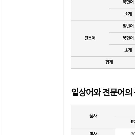
북한어
소계
일반어
전문어
북한어
소계
합계
일상어와 전문어의 
품사
표
명사
3