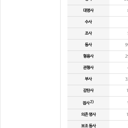
대명사
수사
조사
동사
9
형용사
2
관형사
부사
3
감탄사
2)
접사
의존 명사
보조 동사