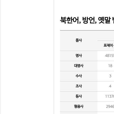
북한어, 방언, 옛말
품사
표제어
명사
4815
대명사
18
수사
3
조사
4
동사
1137
형용사
294