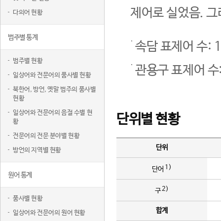
제어로 실었음. 그
다의어 현황
범주별 통계
속담 표제어 수: 1
범주별 현황
관용구 표제어 수:
일상어와 전문어의 품사별 현황
북한어, 방언, 옛말 범주의 품사별
현황
일상어와 전문어의 음절 수별 현
단위별 현황
황
전문어의 전문 분야별 현황
단위
방언의 지역별 현황
1)
단어
원어 통계
2)
구
품사별 현황
합계
일상어와 전문어의 원어 현황