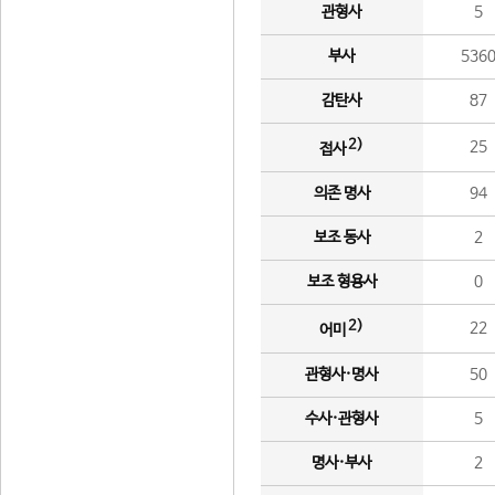
관형사
5
부사
536
감탄사
87
2)
25
접사
의존 명사
94
보조 동사
2
보조 형용사
0
2)
22
어미
관형사·명사
50
수사·관형사
5
명사·부사
2