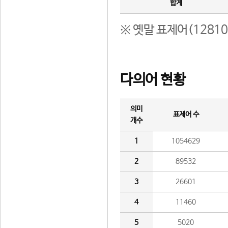
합계
※ 옛말 표제어(1281
다의어 현황
의미
표제어 수
개수
1
1054629
2
89532
3
26601
4
11460
5
5020