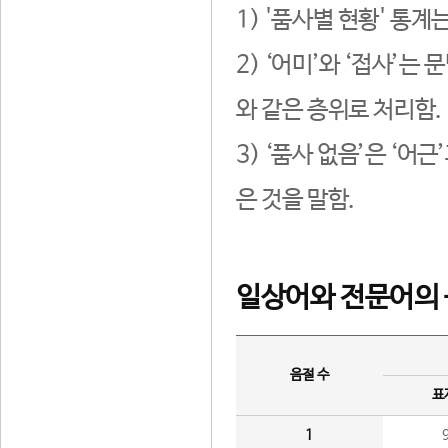
1) '품사별 현황' 통계
2) ‘어미’와 ‘접사’
와 같은 층위로 처리함.
3) ‘품사 없음’은 ‘어
은 것을 말함.
일상어와 전문어의 
음절 수
표
1