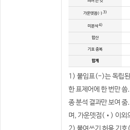
띄어 쓴 것
3)
가운뎃점(·)
4)
미분석
합산
기호 중복
합계
1) 붙임표(-)는 독립
한 표제어에 한 번만 씀
종 분석 결과만 보여 줌
며, 가운뎃점(•) 이외
2) 붙여쓰기 허용 기호