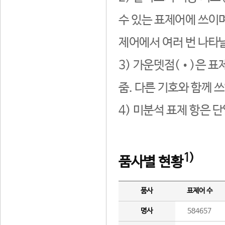
수 있는 표제어에 쓰이며
제어에서 여러 번 나타날
3) 가운뎃점(•)은 표
줌. 다른 기호와 함께 쓰
4) 미분석 표제 항은 
1)
품사별 현황
품사
표제어 수
명사
584657