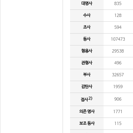
대명사
835
수사
128
조사
594
동사
107473
형용사
29538
관형사
496
부사
32657
감탄사
1959
2)
906
접사
의존 명사
1771
보조 동사
115