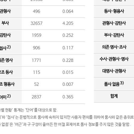
관형사
496
0.064
동사·형용사
부사
32657
4.205
관형사·감탄사
감탄사
1959
0.252
부사·감탄사
의존 명사·조사
2)
906
0.117
접사
수사·관형사·명사
의존 명사
1771
0.228
대명사·관형사
보조 동사
115
0.015
3)
조 형용사
52
0.007
품사 없음
합계
2)
2837
0.365
어미
품사별 현황' 통계는 '단어'를 대상으로 함.
어미’와 ‘접사’는 문법적으로 품사에 속하지 않지만 사용자 편의를 위하여 품사와 같은 층위로
품사 없음’은 ‘어근’과 구 구성이 줄어든 한 어절 표제어로 품사 정보를 주지 않은 것을 말함.