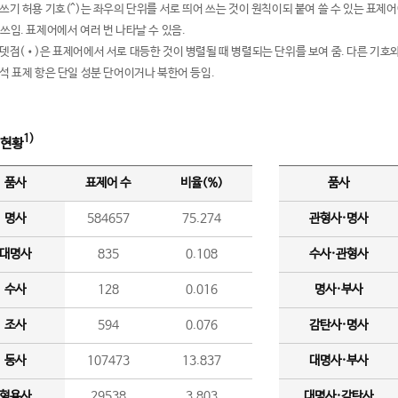
여쓰기 허용 기호(^)는 좌우의 단위를 서로 띄어 쓰는 것이 원칙이되 붙여 쓸 수 있는 표
 쓰임. 표제어에서 여러 번 나타날 수 있음.
운뎃점(•)은 표제어에서 서로 대등한 것이 병렬될 때 병렬되는 단위를 보여 줌. 다른 기호와
분석 표제 항은 단일 성분 단어이거나 북한어 등임.
1)
 현황
품사
표제어 수
비율(%)
품사
명사
584657
75.274
관형사·명사
대명사
835
0.108
수사·관형사
수사
128
0.016
명사·부사
조사
594
0.076
감탄사·명사
동사
107473
13.837
대명사·부사
형용사
29538
3.803
대명사·감탄사