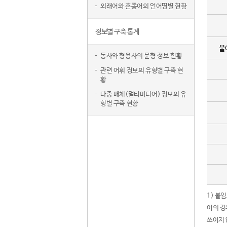
외래어와 혼종어의 언어명별 현황
정보별 구축 통계
붙
동사와 형용사의 문형 정보 현황
관련 어휘 정보의 유형별 구축 현
황
다중 매체(멀티미디어) 정보의 유
형별 구축 현황
1) 붙
어의 경
쓰이지 