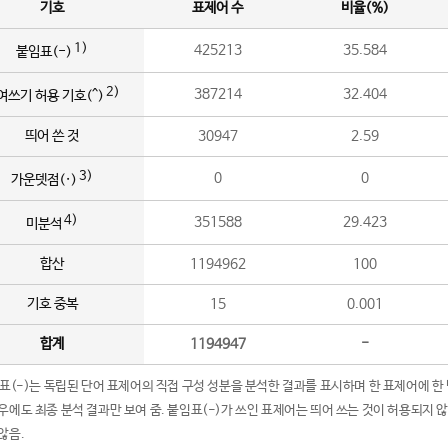
기호
표제어 수
비율(%)
1)
425213
35.584
붙임표(-)
2)
387214
32.404
여쓰기 허용 기호(^)
띄어 쓴 것
30947
2.59
3)
0
0
가운뎃점(·)
4)
351588
29.423
미분석
합산
1194962
100
기호 중복
15
0.001
합계
1194947
-
임표(-)는 독립된 단어 표제어의 직접 구성 성분을 분석한 결과를 표시하며 한 표제어에 한
우에도 최종 분석 결과만 보여 줌. 붙임표(-)가 쓰인 표제어는 띄어 쓰는 것이 허용되지 
않음.