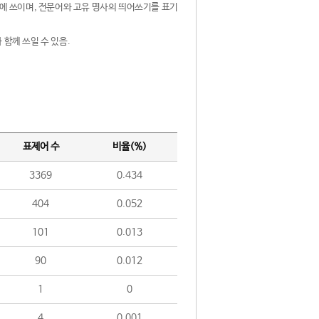
제어에 쓰이며, 전문어와 고유 명사의 띄어쓰기를 표기
 함께 쓰일 수 있음.
표제어 수
비율(%)
3369
0.434
404
0.052
101
0.013
90
0.012
1
0
4
0.001