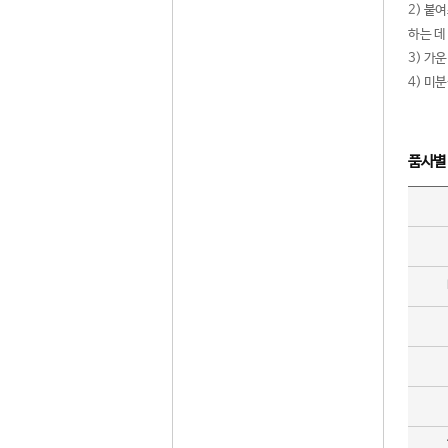
2) 붙
하는 데
3) 가
4) 미
품사별