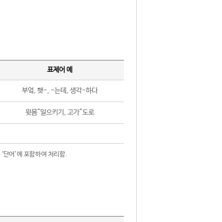
표제어 예
부엌, 햇-, -는데, 생각-하다
윗몸^일으키기, 고가^도로
 ‘단어’에 포함하여 처리함.