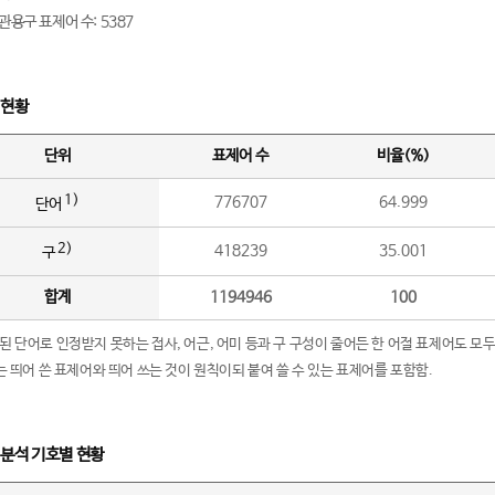
관용구 표제어 수: 5387
 현황
단위
표제어 수
비율(%)
1)
776707
64.999
단어
2)
418239
35.001
구
합계
1194946
100
립된 단어로 인정받지 못하는 접사, 어근, 어미 등과 구 구성이 줄어든 한 어절 표제어도 모두
구’는 띄어 쓴 표제어와 띄어 쓰는 것이 원칙이되 붙여 쓸 수 있는 표제어를 포함함.
 분석 기호별 현황