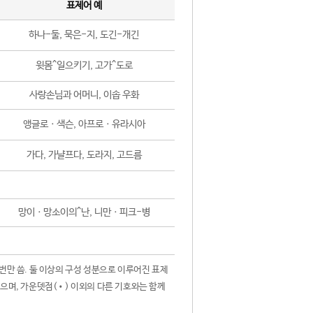
표제어 예
하나-둘, 묵은-지, 도긴-개긴
윗몸^일으키기, 고가^도로
사랑손님과 어머니, 이솝 우화
앵글로ㆍ색슨, 아프로ㆍ유라시아
가다, 가냘프다, 도라지, 고드름
망이ㆍ망소이의^난, 니만ㆍ피크-병
 번만 씀. 둘 이상의 구성 성분으로 이루어진 표제
않으며, 가운뎃점(•) 이외의 다른 기호와는 함께