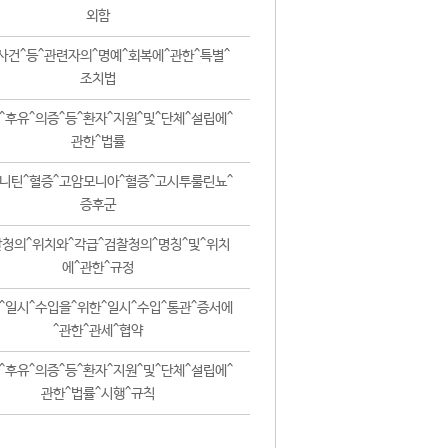
외함
사건^등^관련자의^명예^회복에^관한^특별^
조치법
^후유^의증^등^환자^지원^및^단체^설립에^
관한^법률
니틴^혈증^고암모니아^혈증^고시투룰린뇨^
증후군
청의^위치와^각급^검찰청의^명칭^및^위치
에^관한^규정
^일시^수입을^위한^일시^수입^통관^증서에
^관한^관세^협약
^후유^의증^등^환자^지원^및^단체^설립에^
관한^법률^시행^규칙