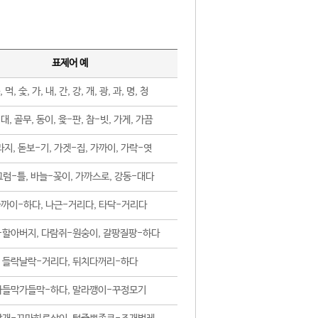
표제어 예
, 먹, 숯, 가, 내, 간, 강, 개, 광, 과, 명, 청
대, 골무, 동이, 윷-판, 참-빗, 가게, 가끔
지, 돋보-기, 가겟-집, 가까이, 가락-엿
럼-틀, 바늘-꽂이, 가까스로, 강동-대다
까이-하다, 나근-거리다, 타닥-거리다
-할아버지, 다람쥐-원숭이, 갈팡질팡-하다
들락날락-거리다, 뒤치다꺼리-하다
가들막가들막-하다, 말라깽이-꾸정모기