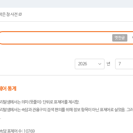
작은 창 사전
옛한글
2026
7
년
제어 통계
리말샘에서는 의미(뜻풀이) 단위로 표제어를 제시함.
리말샘에서는 속담과 관용구의 검색 편의를 위해 정보 항목이 아닌 표제어로 실었음. 그러
.
속담 표제어 수: 10769