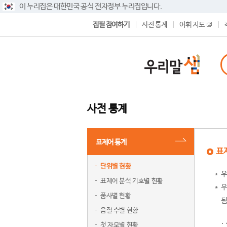
이 누리집은 대한민국 공식 전자정부 누리집입니다.
집필 참여하기
사전 통계
어휘 지도
사전 통계
표제어 통계
표
단위별 현황
우
표제어 분석 기호별 현황
우
품사별 현황
됨
음절 수별 현황
첫 자모별 현황