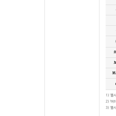
보
1) '
2) ‘
3) ‘