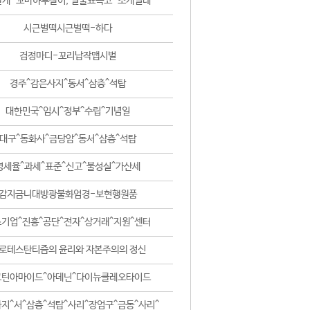
날개-꼬마하루살이, 털줄뾰족코-조개벌레
시근벌떡시근벌떡-하다
검정마디-꼬리납작맵시벌
경주^감은사지^동서^삼층^석탑
대한민국^임시^정부^수립^기념일
대구^동화사^금당암^동서^삼층^석탑
영세율^과세^표준^신고^불성실^가산세
감지금니대방광불화엄경-보현행원품
기업^진흥^공단^전자^상거래^지원^센터
로테스탄티즘의 윤리와 자본주의의 정신
코틴아마이드^아데닌^다이뉴클레오타이드
지^서^삼층^석탑^사리^장엄구^금동^사리^