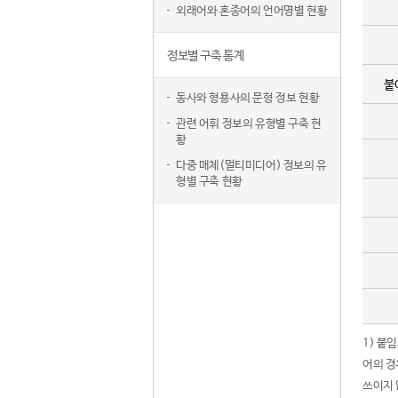
외래어와 혼종어의 언어명별 현황
정보별 구축 통계
붙
동사와 형용사의 문형 정보 현황
관련 어휘 정보의 유형별 구축 현
황
다중 매체(멀티미디어) 정보의 유
형별 구축 현황
1) 붙
어의 경
쓰이지 