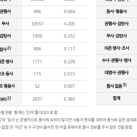
관형사
496
0.064
동사·형용사
부사
32657
4.205
관형사·감탄사
감탄사
1959
0.252
부사·감탄사
의존 명사·조사
2)
906
0.117
접사
수사·관형사·명사
의존 명사
1771
0.228
대명사·관형사
보조 동사
115
0.015
3)
조 형용사
52
0.007
품사 없음
합계
2)
2837
0.365
어미
품사별 현황' 통계는 '단어'를 대상으로 함.
어미’와 ‘접사’는 문법적으로 품사에 속하지 않지만 사용자 편의를 위하여 품사와 같은 층위로
품사 없음’은 ‘어근’과 구 구성이 줄어든 한 어절 표제어로 품사 정보를 주지 않은 것을 말함.