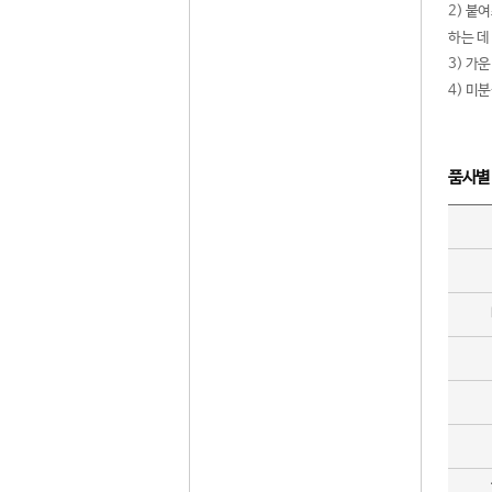
2) 붙
하는 데
3) 가
4) 미
품사별