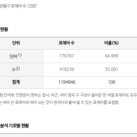
관용구 표제어 수: 5387
 현황
단위
표제어 수
비율(%)
1)
776707
64.999
단어
2)
418239
35.001
구
합계
1194946
100
립된 단어로 인정받지 못하는 접사, 어근, 어미 등과 구 구성이 줄어든 한 어절 표제어도 모두
구’는 띄어 쓴 표제어와 띄어 쓰는 것이 원칙이되 붙여 쓸 수 있는 표제어를 포함함.
 분석 기호별 현황