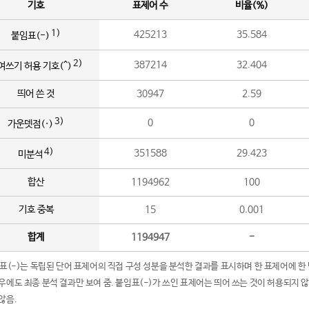
기호
표제어 수
비율(%)
1)
425213
35.584
붙임표(-)
2)
387214
32.404
여쓰기 허용 기호(^)
띄어 쓴 것
30947
2.59
3)
0
0
가운뎃점(·)
4)
351588
29.423
미분석
합산
1194962
100
기호 중복
15
0.001
합계
1194947
-
임표(-)는 독립된 단어 표제어의 직접 구성 성분을 분석한 결과를 표시하며 한 표제어에 한
우에도 최종 분석 결과만 보여 줌. 붙임표(-)가 쓰인 표제어는 띄어 쓰는 것이 허용되지 
않음.