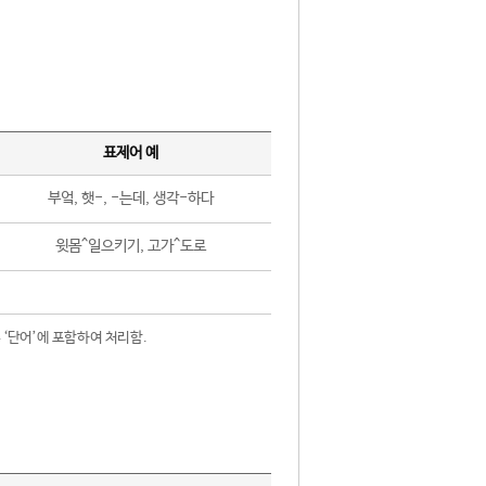
표제어 예
부엌, 햇-, -는데, 생각-하다
윗몸^일으키기, 고가^도로
 ‘단어’에 포함하여 처리함.