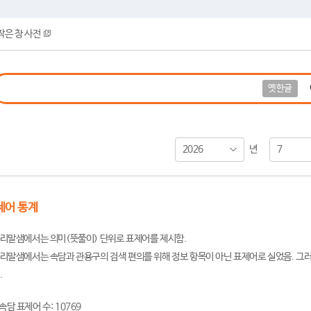
작은 창 사전
옛한글
2026
7
년
제어 통계
리말샘에서는 의미(뜻풀이) 단위로 표제어를 제시함.
리말샘에서는 속담과 관용구의 검색 편의를 위해 정보 항목이 아닌 표제어로 실었음. 그러
.
속담 표제어 수: 10769