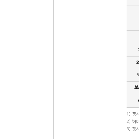
보
1) '
2) ‘
3) ‘