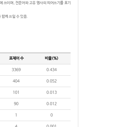
제어에 쓰이며, 전문어와 고유 명사의 띄어쓰기를 표기
 함께 쓰일 수 있음.
표제어 수
비율(%)
3369
0.434
404
0.052
101
0.013
90
0.012
1
0
4
0.001