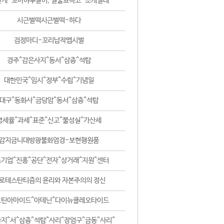
날개-꼬마하루살이, 털줄뾰족코-조개벌레
시근벌떡시근벌떡-하다
검정마디-꼬리납작맵시벌
경주^감은사지^동서^삼층^석탑
대한민국^임시^정부^수립^기념일
대구^동화사^금당암^동서^삼층^석탑
영세율^과세^표준^신고^불성실^가산세
감지금니대방광불화엄경-보현행원품
기업^진흥^공단^전자^상거래^지원^센터
로테스탄티즘의 윤리와 자본주의의 정신
코틴아마이드^아데닌^다이뉴클레오타이드
지^서^삼층^석탑^사리^장엄구^금동^사리^