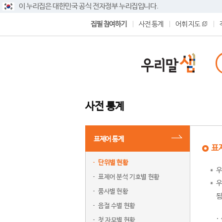
이 누리집은 대한민국 공식 전자정부 누리집입니다.
집필 참여하기
사전 통계
어휘 지도
사전 통계
표제어 통계
표
단위별 현황
우
표제어 분석 기호별 현황
우
품사별 현황
됨
음절 수별 현황
첫 자모별 현황