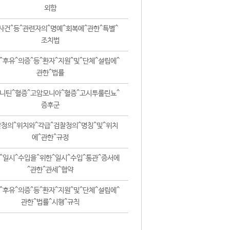
외함
사건^등^관련자의^명예^회복에^관한^특별^
조치법
^후유^의증^등^환자^지원^및^단체^설립에^
관한^법률
니틴^혈증^고암모니아^혈증^고시투룰린뇨^
증후군
청의^위치와^각급^검찰청의^명칭^및^위치
에^관한^규정
^일시^수입을^위한^일시^수입^통관^증서에
^관한^관세^협약
^후유^의증^등^환자^지원^및^단체^설립에^
관한^법률^시행^규칙