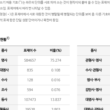
여쓰기 허용 기호(^)는 좌우의 단위를 서로 띄어 쓰는 것이 원칙이되 붙여 쓸 수 있는 표
 쓰임. 표제어에서 여러 번 나타날 수 있음.
운뎃점(•)은 표제어에서 서로 대등한 것이 병렬될 때 병렬되는 단위를 보여 줌. 다른 기호와
분석 표제 항은 단일 성분 단어이거나 북한어 등임.
1)
 현황
품사
표제어 수
비율(%)
품사
명사
584657
75.274
관형사·명사
대명사
835
0.108
수사·관형사
수사
128
0.016
명사·부사
조사
594
0.076
감탄사·명사
동사
107473
13.837
대명사·부사
형용사
29538
3.803
대명사·감탄사