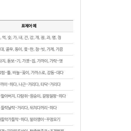
표제어 예
, 먹, 숯, 가, 내, 간, 강, 개, 광, 과, 명, 청
대, 골무, 동이, 윷-판, 참-빗, 가게, 가끔
지, 돋보-기, 가겟-집, 가까이, 가락-엿
럼-틀, 바늘-꽂이, 가까스로, 강동-대다
까이-하다, 나근-거리다, 타닥-거리다
-할아버지, 다람쥐-원숭이, 갈팡질팡-하다
들락날락-거리다, 뒤치다꺼리-하다
가들막가들막-하다, 말라깽이-꾸정모기