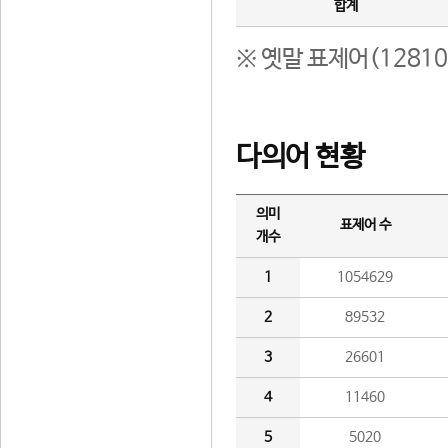
합계
※ 옛말 표제어(1281
다의어 현황
의미
표제어 수
개수
1
1054629
2
89532
3
26601
4
11460
5
5020