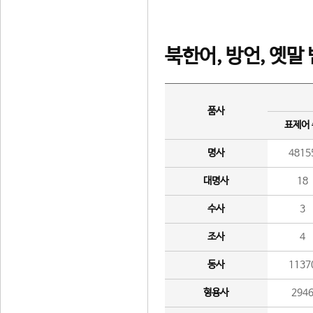
북한어, 방언, 옛말
품사
표제어
명사
4815
대명사
18
수사
3
조사
4
동사
1137
형용사
294