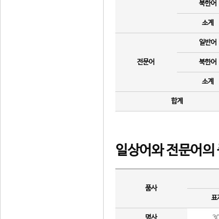
북한어
소계
일반어
전문어
북한어
소계
합계
일상어와 전문어의 
품사
표
명사
3