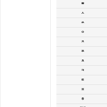
ㅃ
ㅅ
ㅆ
ㅇ
ㅈ
ㅉ
ㅊ
ㅋ
ㅌ
ㅍ
ㅎ