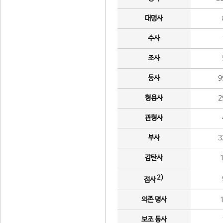
대명사
수사
조사
동사
9
형용사
2
관형사
부사
3
감탄사
2)
접사
의존 명사
보조 동사