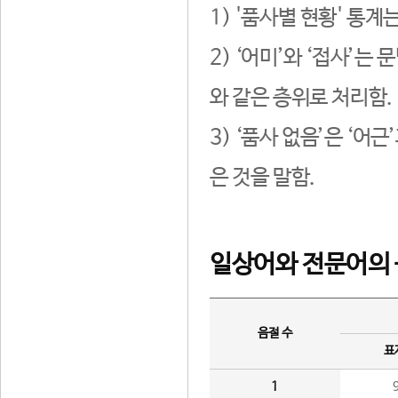
1) '품사별 현황' 통계
2) ‘어미’와 ‘접사’
와 같은 층위로 처리함.
3) ‘품사 없음’은 ‘어
은 것을 말함.
일상어와 전문어의 
음절 수
표
1