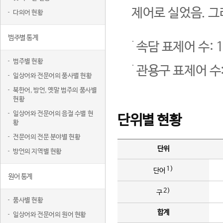
제어로 실었음. 그
다의어 현황
범주별 통계
속담 표제어 수: 1
범주별 현황
관용구 표제어 수:
일상어와 전문어의 품사별 현황
북한어, 방언, 옛말 범주의 품사별
현황
일상어와 전문어의 음절 수별 현
단위별 현황
황
전문어의 전문 분야별 현황
단위
방언의 지역별 현황
1)
단어
원어 통계
2)
구
품사별 현황
합계
일상어와 전문어의 원어 현황