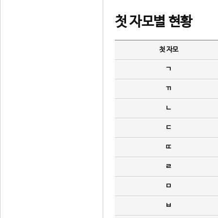
첫 자모별 현황
첫 자모
ㄱ
ㄲ
ㄴ
ㄷ
ㄸ
ㄹ
ㅁ
ㅂ