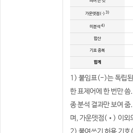
띄어 쓴 것
3)
가운뎃점(·)
4)
미분석
합산
기호 중복
합계
1) 붙임표(-)는 독립
한 표제어에 한 번만 씀
종 분석 결과만 보여 줌
며, 가운뎃점(•) 이외
2) 붙여쓰기 허용 기호