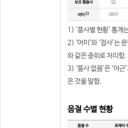
보조 형용사
52
2)
2837
어미
1) '품사별 현황' 통계
2) ‘어미’와 ‘접사’
와 같은 층위로 처리함.
3) ‘품사 없음’은 ‘어
은 것을 말함.
음절 수별 현황
음절 수
표제어 