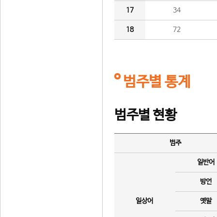
17
34
18
72
범주별 통계
범주별 현황
범주
일반어
방언
일상어
옛말