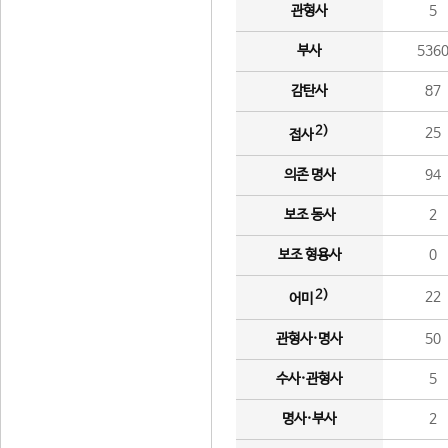
관형사
5
부사
536
감탄사
87
2)
25
접사
의존 명사
94
보조 동사
2
보조 형용사
0
2)
22
어미
관형사·명사
50
수사·관형사
5
명사·부사
2