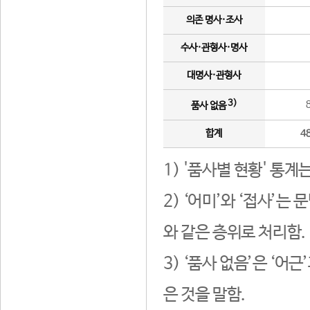
의존 명사·조사
수사·관형사·명사
대명사·관형사
3)
품사 없음
합계
4
1) '품사별 현황' 통계
2) ‘어미’와 ‘접사’
와 같은 층위로 처리함.
3) ‘품사 없음’은 ‘어
은 것을 말함.