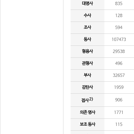
대명사
835
수사
128
조사
594
동사
107473
형용사
29538
관형사
496
부사
32657
감탄사
1959
2)
906
접사
의존 명사
1771
보조 동사
115