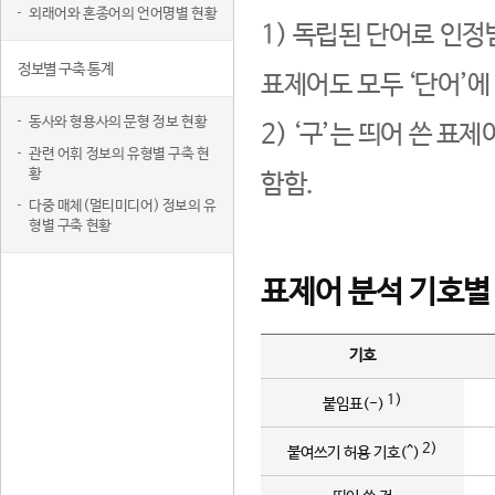
외래어와 혼종어의 언어명별 현황
1) 독립된 단어로 인정
정보별 구축 통계
표제어도 모두 ‘단어’에
동사와 형용사의 문형 정보 현황
2) ‘구’는 띄어 쓴 표
관련 어휘 정보의 유형별 구축 현
황
함함.
다중 매체(멀티미디어) 정보의 유
형별 구축 현황
표제어 분석 기호별
기호
1)
붙임표(-)
2)
붙여쓰기 허용 기호(^)