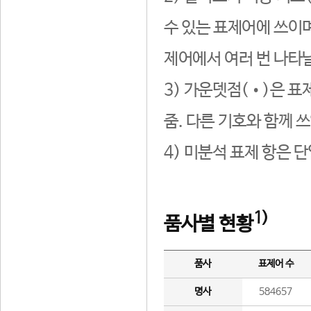
수 있는 표제어에 쓰이며
제어에서 여러 번 나타날
3) 가운뎃점(•)은 표
줌. 다른 기호와 함께 쓰
4) 미분석 표제 항은 
1)
품사별 현황
품사
표제어 수
명사
584657