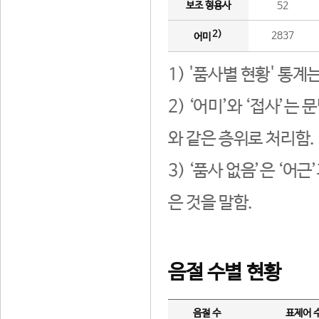
보조 형용사
52
2)
2837
어미
1) '품사별 현황' 통계
2) ‘어미’와 ‘접사’
와 같은 층위로 처리함.
3) ‘품사 없음’은 ‘어
은 것을 말함.
음절 수별 현황
음절 수
표제어 