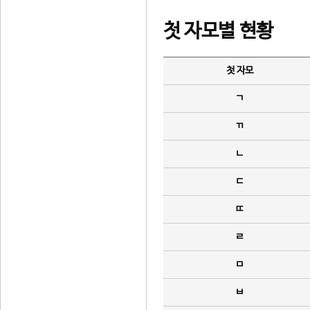
첫 자모별 현황
첫 자모
ㄱ
ㄲ
ㄴ
ㄷ
ㄸ
ㄹ
ㅁ
ㅂ