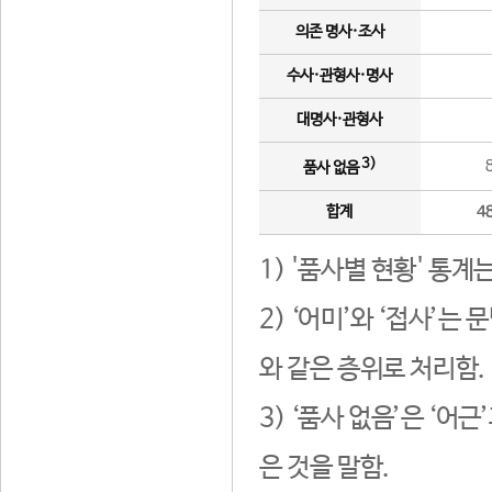
의존 명사·조사
수사·관형사·명사
대명사·관형사
3)
품사 없음
합계
4
1) '품사별 현황' 통계
2) ‘어미’와 ‘접사’
와 같은 층위로 처리함.
3) ‘품사 없음’은 ‘어
은 것을 말함.