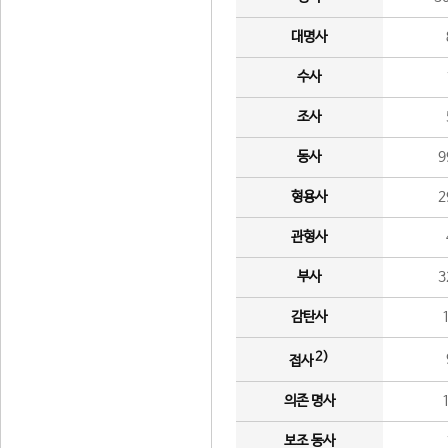
대명사
수사
조사
동사
9
형용사
2
관형사
부사
3
감탄사
2)
접사
의존 명사
보조 동사