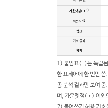
띄어 쓴 것
3)
가운뎃점(·)
4)
미분석
합산
기호 중복
합계
1) 붙임표(-)는 독립
한 표제어에 한 번만 씀
종 분석 결과만 보여 줌
며, 가운뎃점(•) 이외
2) 붙여쓰기 허용 기호