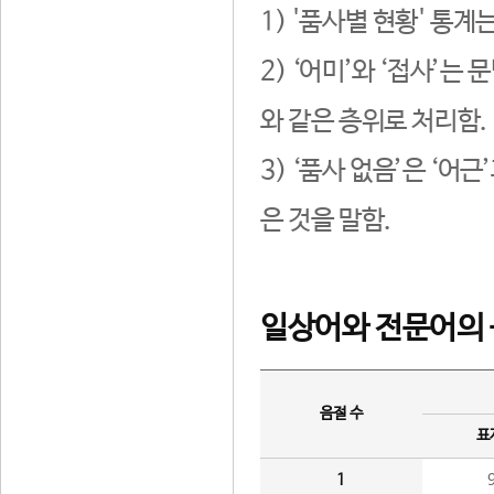
1) '품사별 현황' 통계
2) ‘어미’와 ‘접사’
와 같은 층위로 처리함.
3) ‘품사 없음’은 ‘어
은 것을 말함.
일상어와 전문어의 
음절 수
표
1