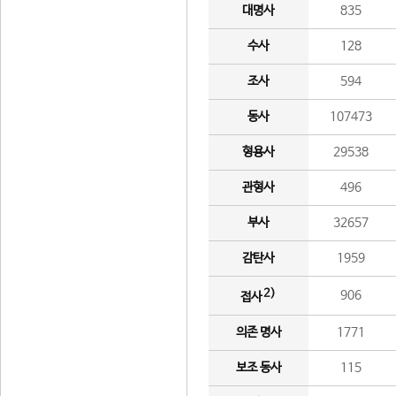
대명사
835
수사
128
조사
594
동사
107473
형용사
29538
관형사
496
부사
32657
감탄사
1959
2)
906
접사
의존 명사
1771
보조 동사
115