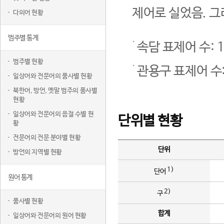
제어로 실었음. 그
다의어 현황
범주별 통계
속담 표제어 수: 1
범주별 현황
관용구 표제어 수:
일상어와 전문어의 품사별 현황
북한어, 방언, 옛말 범주의 품사별
현황
일상어와 전문어의 음절 수별 현
단위별 현황
황
전문어의 전문 분야별 현황
단위
방언의 지역별 현황
1)
단어
원어 통계
2)
구
품사별 현황
합계
일상어와 전문어의 원어 현황