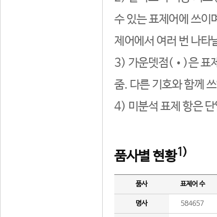
수 있는 표제어에 쓰이며
제어에서 여러 번 나타날
3) 가운뎃점(•)은 표
줌. 다른 기호와 함께 쓰
4) 미분석 표제 항은 
1)
품사별 현황
품사
표제어 수
명사
584657