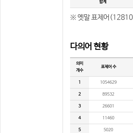
합계
※ 옛말 표제어(1281
다의어 현황
의미
표제어 수
개수
1
1054629
2
89532
3
26601
4
11460
5
5020