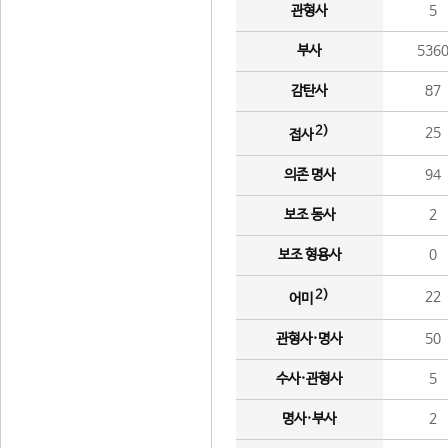
관형사
5
부사
536
감탄사
87
2)
25
접사
의존 명사
94
보조 동사
2
보조 형용사
0
2)
22
어미
관형사·명사
50
수사·관형사
5
명사·부사
2