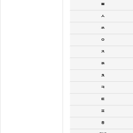
ㅃ
ㅅ
ㅆ
ㅇ
ㅈ
ㅉ
ㅊ
ㅋ
ㅌ
ㅍ
ㅎ