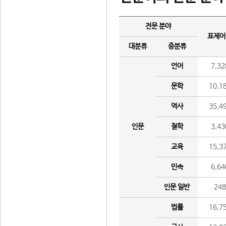
전문 분야
표제어
대분류
중분류
언어
7,32
문학
10,1
역사
35,4
인문
철학
3,43
교육
15,3
민속
6,64
인문 일반
24
법률
16,7