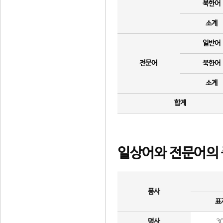
북한어
소계
일반어
전문어
북한어
소계
합계
일상어와 전문어의 
품사
표
명사
3