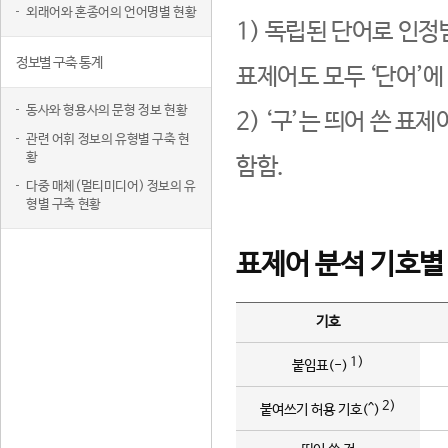
외래어와 혼종어의 언어명별 현황
1) 독립된 단어로 인정
정보별 구축 통계
표제어도 모두 ‘단어’에
동사와 형용사의 문형 정보 현황
2) ‘구’는 띄어 쓴 표
관련 어휘 정보의 유형별 구축 현
황
함함.
다중 매체(멀티미디어) 정보의 유
형별 구축 현황
표제어 분석 기호별
기호
1)
붙임표(-)
2)
붙여쓰기 허용 기호(^)