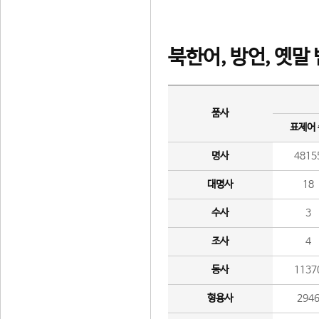
북한어, 방언, 옛말
품사
표제어
명사
4815
대명사
18
수사
3
조사
4
동사
1137
형용사
294