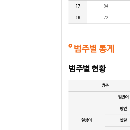
17
34
18
72
범주별 통계
범주별 현황
범주
일반어
방언
일상어
옛말