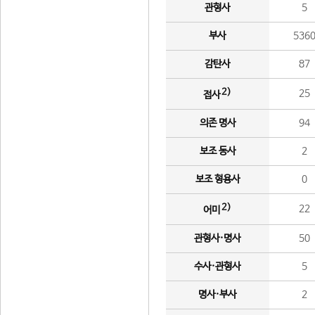
관형사
5
부사
536
감탄사
87
2)
25
접사
의존 명사
94
보조 동사
2
보조 형용사
0
2)
22
어미
관형사·명사
50
수사·관형사
5
명사·부사
2