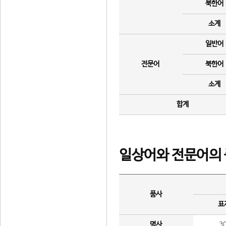
북한어
소계
일반어
전문어
북한어
소계
합계
일상어와 전문어의 
품사
표
명사
3