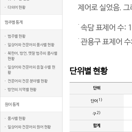
제어로 실었음. 그
다의어 현황
범주별 통계
속담 표제어 수: 1
범주별 현황
관용구 표제어 수:
일상어와 전문어의 품사별 현황
북한어, 방언, 옛말 범주의 품사별
현황
일상어와 전문어의 음절 수별 현
단위별 현황
황
전문어의 전문 분야별 현황
단위
방언의 지역별 현황
1)
단어
원어 통계
2)
구
품사별 현황
합계
일상어와 전문어의 원어 현황