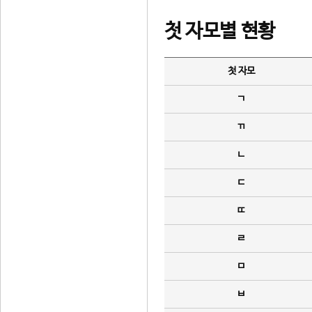
첫 자모별 현황
첫 자모
ㄱ
ㄲ
ㄴ
ㄷ
ㄸ
ㄹ
ㅁ
ㅂ