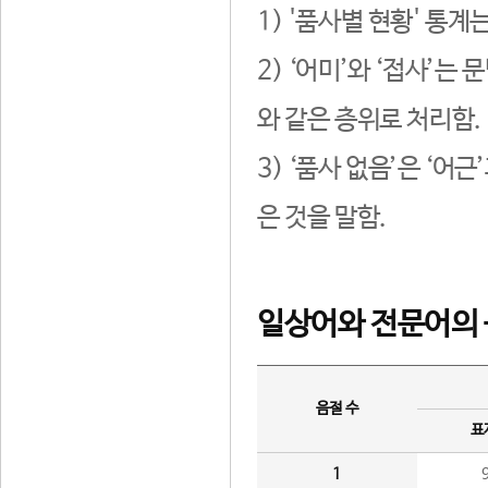
1) '품사별 현황' 통계
2) ‘어미’와 ‘접사’
와 같은 층위로 처리함.
3) ‘품사 없음’은 ‘어
은 것을 말함.
일상어와 전문어의 
음절 수
표
1