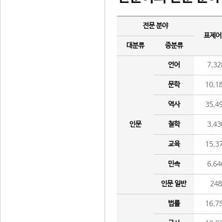
전문 분야
표제어
대분류
중분류
언어
7,32
문학
10,1
역사
35,4
인문
철학
3,43
교육
15,3
민속
6,64
인문 일반
24
법률
16,7