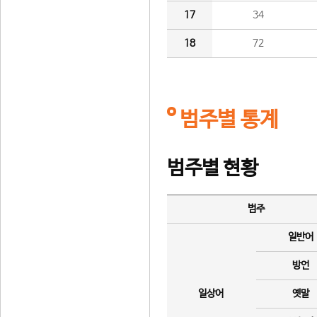
17
34
18
72
범주별 통계
범주별 현황
범주
일반어
방언
일상어
옛말