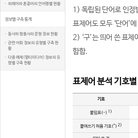
외래어와 혼종어의 언어명별 현황
1) 독립된 단어로 인정
정보별 구축 통계
표제어도 모두 ‘단어’에
동사와 형용사의 문형 정보 현황
2) ‘구’는 띄어 쓴 표
관련 어휘 정보의 유형별 구축 현
황
함함.
다중 매체(멀티미디어) 정보의 유
형별 구축 현황
표제어 분석 기호별
기호
1)
붙임표(-)
2)
붙여쓰기 허용 기호(^)