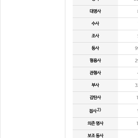
대명사
수사
조사
동사
9
형용사
2
관형사
부사
3
감탄사
2)
접사
의존 명사
보조 동사