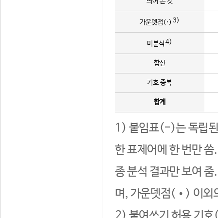
띄어 쓴 것
3)
가운뎃점(·)
4)
미분석
합산
기호 중복
합계
1) 붙임표(-)는 독립
한 표제어에 한 번만 씀
종 분석 결과만 보여 줌
며, 가운뎃점(•) 이외
2) 붙여쓰기 허용 기호