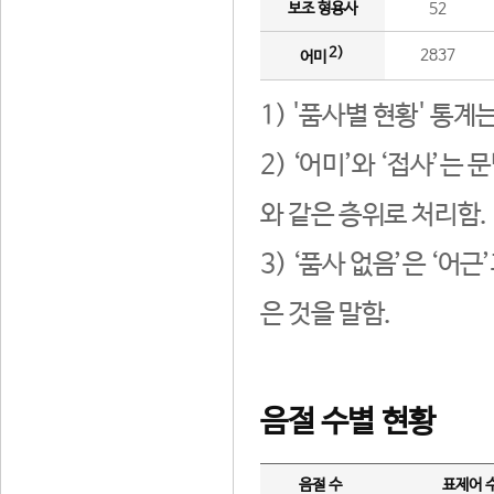
보조 형용사
52
2)
2837
어미
1) '품사별 현황' 통계
2) ‘어미’와 ‘접사’
와 같은 층위로 처리함.
3) ‘품사 없음’은 ‘어
은 것을 말함.
음절 수별 현황
음절 수
표제어 