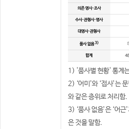
의존 명사·조사
수사·관형사·명사
대명사·관형사
3)
품사 없음
합계
4
1) '품사별 현황' 통계
2) ‘어미’와 ‘접사’
와 같은 층위로 처리함.
3) ‘품사 없음’은 ‘어
은 것을 말함.