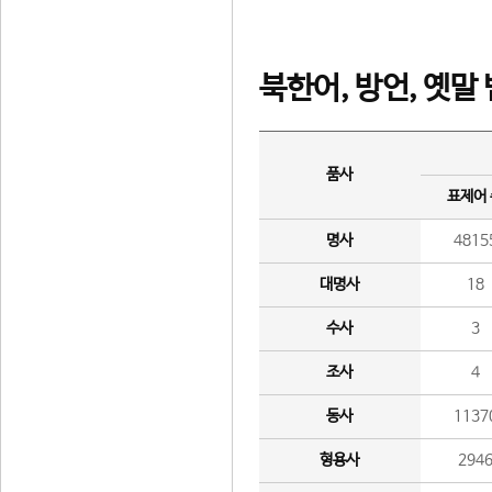
북한어, 방언, 옛말
품사
표제어
명사
4815
대명사
18
수사
3
조사
4
동사
1137
형용사
294