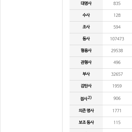
대명사
835
수사
128
조사
594
동사
107473
형용사
29538
관형사
496
부사
32657
감탄사
1959
2)
906
접사
의존 명사
1771
보조 동사
115