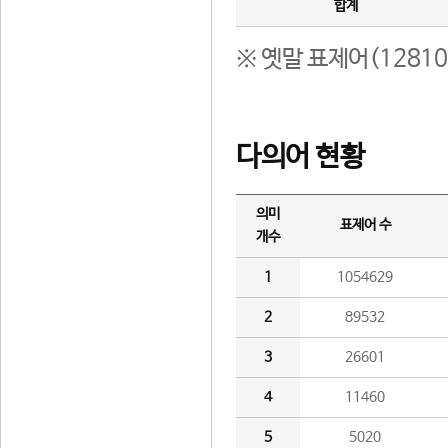
합계
※ 옛말 표제어(1281
다의어 현황
의미
표제어 수
개수
1
1054629
2
89532
3
26601
4
11460
5
5020