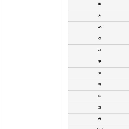
ㅃ
ㅅ
ㅆ
ㅇ
ㅈ
ㅉ
ㅊ
ㅋ
ㅌ
ㅍ
ㅎ