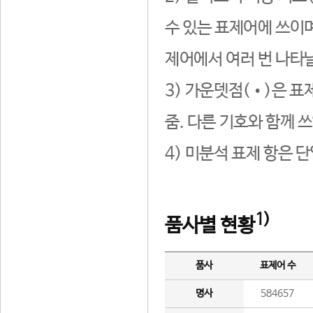
수 있는 표제어에 쓰이며
제어에서 여러 번 나타날
3) 가운뎃점(•)은 표
줌. 다른 기호와 함께 쓰
4) 미분석 표제 항은 
1)
품사별 현황
품사
표제어 수
명사
584657