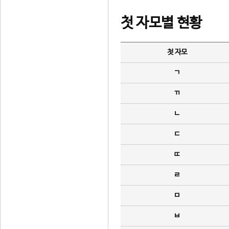
첫 자모별 현황
첫 자모
ㄱ
ㄲ
ㄴ
ㄷ
ㄸ
ㄹ
ㅁ
ㅂ