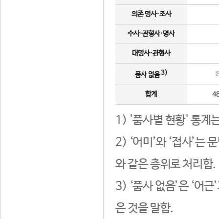
의존 명사·조사
수사·관형사·명사
대명사·관형사
3)
품사 없음
합계
4
1) '품사별 현황' 통계
2) ‘어미’와 ‘접사’
와 같은 층위로 처리함.
3) ‘품사 없음’은 ‘어
은 것을 말함.