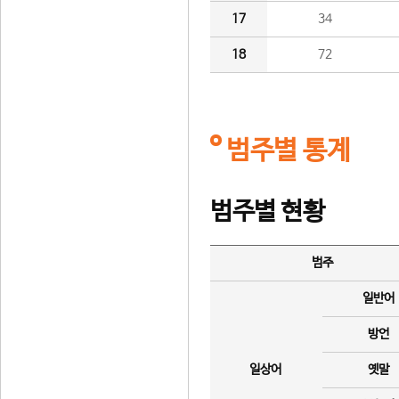
17
34
18
72
범주별 통계
범주별 현황
범주
일반어
방언
일상어
옛말