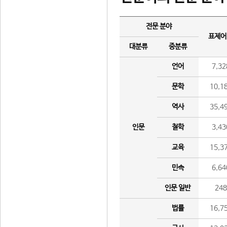
전문 분야
표제어
대분류
중분류
언어
7,32
문학
10,1
역사
35,4
인문
철학
3,43
교육
15,3
민속
6,64
인문 일반
24
법률
16,7