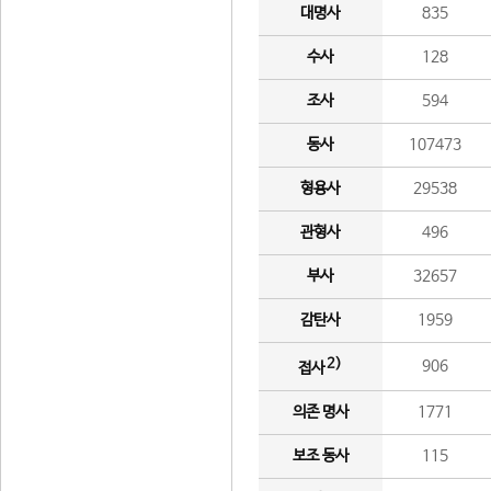
대명사
835
수사
128
조사
594
동사
107473
형용사
29538
관형사
496
부사
32657
감탄사
1959
2)
906
접사
의존 명사
1771
보조 동사
115