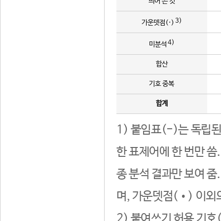
띄어 쓴 것
3)
가운뎃점(·)
4)
미분석
합산
기호 중복
합계
1) 붙임표(-)는 독립
한 표제어에 한 번만 씀
종 분석 결과만 보여 줌
며, 가운뎃점(•) 이외
2) 붙여쓰기 허용 기호