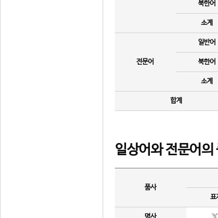
북한어
소계
일반어
전문어
북한어
소계
합계
일상어와 전문어의 
품사
표
명사
3