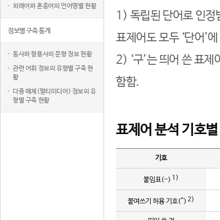
외래어와 혼종어의 언어명별 현황
1) 독립된 단어로 인정
정보별 구축 통계
표제어도 모두 ‘단어’에
동사와 형용사의 문형 정보 현황
2) ‘구’는 띄어 쓴 표
관련 어휘 정보의 유형별 구축 현
황
함함.
다중 매체(멀티미디어) 정보의 유
형별 구축 현황
표제어 분석 기호별
기호
1)
붙임표(-)
2)
붙여쓰기 허용 기호(^)