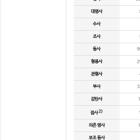
대명사
수사
조사
동사
9
형용사
2
관형사
부사
3
감탄사
2)
접사
의존 명사
보조 동사