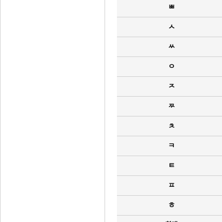
ㅃ
ㅅ
ㅆ
ㅇ
ㅈ
ㅉ
ㅊ
ㅋ
ㅌ
ㅍ
ㅎ