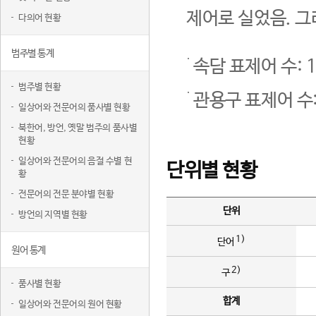
제어로 실었음. 그
다의어 현황
범주별 통계
속담 표제어 수: 1
범주별 현황
관용구 표제어 수:
일상어와 전문어의 품사별 현황
북한어, 방언, 옛말 범주의 품사별
현황
일상어와 전문어의 음절 수별 현
단위별 현황
황
전문어의 전문 분야별 현황
단위
방언의 지역별 현황
1)
단어
원어 통계
2)
구
품사별 현황
합계
일상어와 전문어의 원어 현황