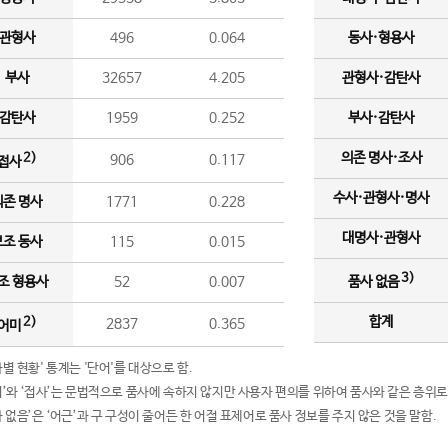
관형사
496
0.064
동사·형용사
부사
32657
4.205
관형사·감탄사
감탄사
1959
0.252
부사·감탄사
의존 명사·조사
2)
906
0.117
접사
수사·관형사·명사
의존 명사
1771
0.228
대명사·관형사
보조 동사
115
0.015
3)
조 형용사
52
0.007
품사 없음
합계
2)
2837
0.365
어미
품사별 현황' 통계는 '단어'를 대상으로 함.
어미’와 ‘접사’는 문법적으로 품사에 속하지 않지만 사용자 편의를 위하여 품사와 같은 층위로
품사 없음’은 ‘어근’과 구 구성이 줄어든 한 어절 표제어로 품사 정보를 주지 않은 것을 말함.