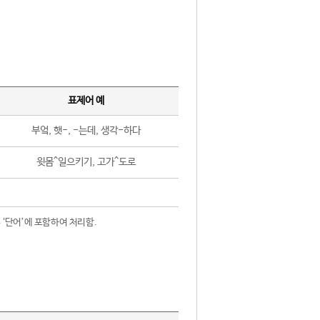
표제어 예
부엌, 햇-, -는데, 생각-하다
윗몸^일으키기, 고가^도로
 ‘단어’에 포함하여 처리함.