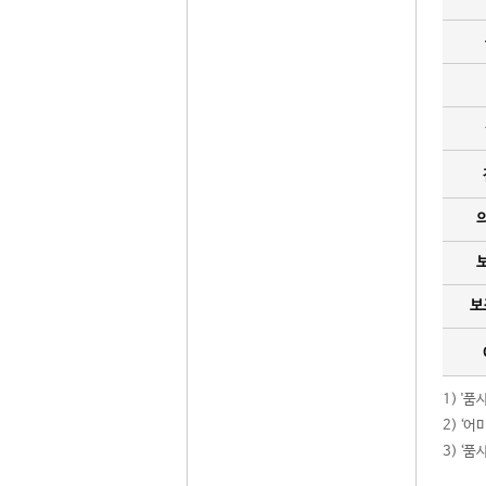
보
1) '
2) ‘
3) ‘