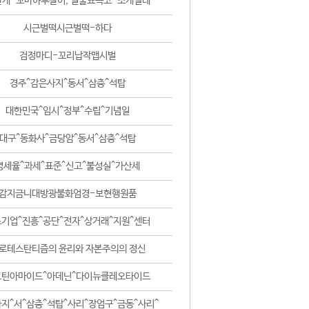
날개-꼬마하루살이, 털줄뾰족코-조개벌레
시근벌떡시근벌떡-하다
검정마디-꼬리납작맵시벌
경주^감은사지^동서^삼층^석탑
대한민국^임시^정부^수립^기념일
대구^동화사^금당암^동서^삼층^석탑
영세율^과세^표준^신고^불성실^가산세
감지금니대방광불화엄경-보현행원품
기업^진흥^공단^전자^상거래^지원^센터
로테스탄티즘의 윤리와 자본주의의 정신
코틴아마이드^아데닌^다이뉴클레오타이드
지^서^삼층^석탑^사리^장엄구^금동^사리^