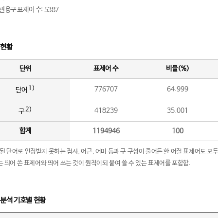
관용구 표제어 수: 5387
 현황
단위
표제어 수
비율(%)
1)
776707
64.999
단어
2)
418239
35.001
구
합계
1194946
100
립된 단어로 인정받지 못하는 접사, 어근, 어미 등과 구 구성이 줄어든 한 어절 표제어도 모두
구’는 띄어 쓴 표제어와 띄어 쓰는 것이 원칙이되 붙여 쓸 수 있는 표제어를 포함함.
 분석 기호별 현황