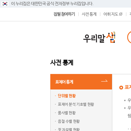
이 누리집은 대한민국 공식 전자정부 누리집입니다.
집필 참여하기
사전 통계
어휘 지도
사전 통계
표제어 통계
표
단위별 현황
우
표제어 분석 기호별 현황
우
품사별 현황
됨
음절 수별 현황
첫 자모별 현황