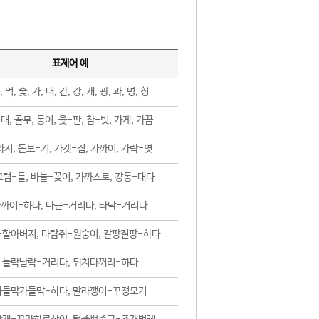
표제어 예
, 먹, 숯, 가, 내, 간, 강, 개, 광, 과, 명, 청
대, 골무, 동이, 윷-판, 참-빗, 가게, 가끔
지, 돋보-기, 가겟-집, 가까이, 가락-엿
럼-틀, 바늘-꽂이, 가까스로, 강동-대다
까이-하다, 나근-거리다, 타닥-거리다
-할아버지, 다람쥐-원숭이, 갈팡질팡-하다
들락날락-거리다, 뒤치다꺼리-하다
가들막가들막-하다, 말라깽이-꾸정모기