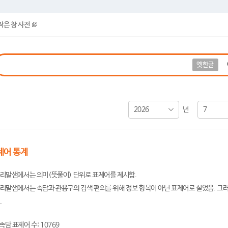
작은 창 사전
옛한글
2026
7
년
제어 통계
리말샘에서는 의미(뜻풀이) 단위로 표제어를 제시함.
리말샘에서는 속담과 관용구의 검색 편의를 위해 정보 항목이 아닌 표제어로 실었음. 그러
.
속담 표제어 수: 10769