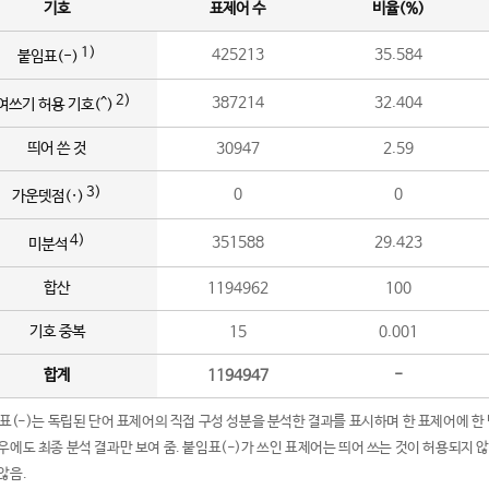
기호
표제어 수
비율(%)
1)
425213
35.584
붙임표(-)
2)
387214
32.404
여쓰기 허용 기호(^)
띄어 쓴 것
30947
2.59
3)
0
0
가운뎃점(·)
4)
351588
29.423
미분석
합산
1194962
100
기호 중복
15
0.001
합계
1194947
-
임표(-)는 독립된 단어 표제어의 직접 구성 성분을 분석한 결과를 표시하며 한 표제어에 한
우에도 최종 분석 결과만 보여 줌. 붙임표(-)가 쓰인 표제어는 띄어 쓰는 것이 허용되지 
않음.