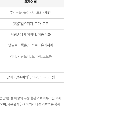
표제어 예
하나-둘, 묵은-지, 도긴-개긴
윗몸^일으키기, 고가^도로
사랑손님과 어머니, 이솝 우화
앵글로ㆍ색슨, 아프로ㆍ유라시아
가다, 가냘프다, 도라지, 고드름
망이ㆍ망소이의^난, 니만ㆍ피크-병
 번만 씀. 둘 이상의 구성 성분으로 이루어진 표제
않으며, 가운뎃점(•) 이외의 다른 기호와는 함께