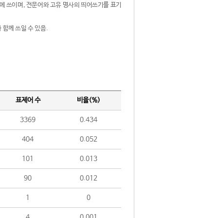
제어에 쓰이며, 전문어와 고유 명사의 띄어쓰기를 표기
 함께 쓰일 수 있음.
표제어 수
비율(%)
3369
0.434
404
0.052
101
0.013
90
0.012
1
0
4
0.001