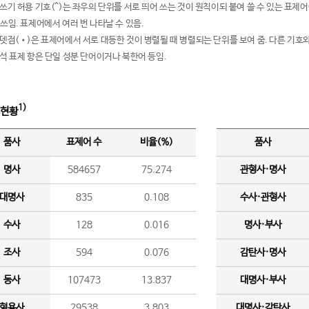
여쓰기 허용 기호(^)는 좌우의 단위를 서로 띄어 쓰는 것이 원칙이되 붙여 쓸 수 있는 표
 쓰임. 표제어에서 여러 번 나타날 수 있음.
운뎃점(•)은 표제어에서 서로 대등한 것이 병렬될 때 병렬되는 단위를 보여 줌. 다른 기호와
분석 표제 항은 단일 성분 단어이거나 북한어 등임.
1)
 현황
품사
표제어 수
비율(%)
품사
명사
584657
75.274
관형사·명사
대명사
835
0.108
수사·관형사
수사
128
0.016
명사·부사
조사
594
0.076
감탄사·명사
동사
107473
13.837
대명사·부사
형용사
29538
3.803
대명사·감탄사