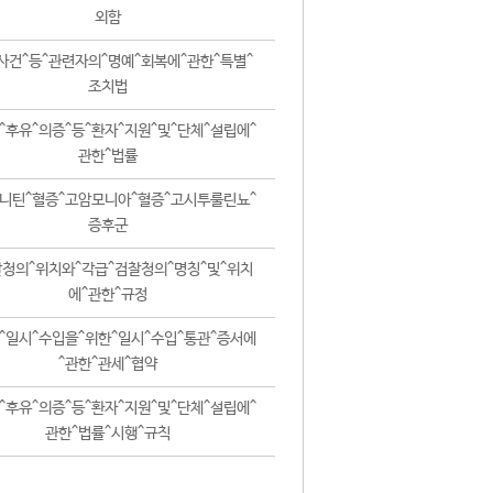
외함
사건^등^관련자의^명예^회복에^관한^특별^
조치법
^후유^의증^등^환자^지원^및^단체^설립에^
관한^법률
니틴^혈증^고암모니아^혈증^고시투룰린뇨^
증후군
청의^위치와^각급^검찰청의^명칭^및^위치
에^관한^규정
^일시^수입을^위한^일시^수입^통관^증서에
^관한^관세^협약
^후유^의증^등^환자^지원^및^단체^설립에^
관한^법률^시행^규칙