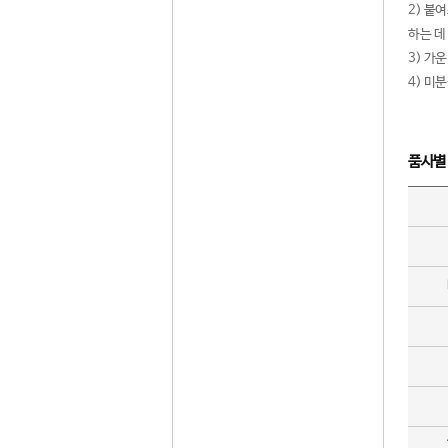
2) 붙
하는 데
3) 가
4) 미
품사별