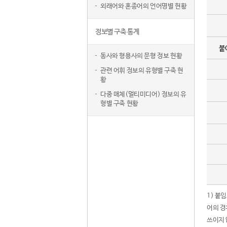
외래어와 혼종어의 언어명별 현황
정보별 구축 통계
붙
동사와 형용사의 문형 정보 현황
관련 어휘 정보의 유형별 구축 현
황
다중 매체(멀티미디어) 정보의 유
형별 구축 현황
1) 붙
어의 경
쓰이지 