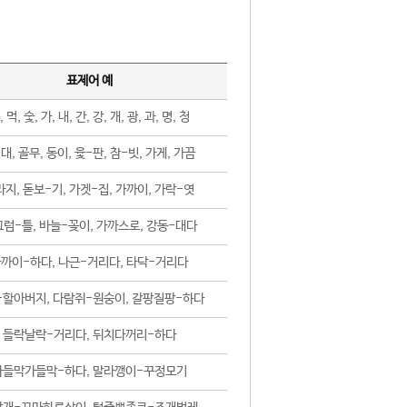
표제어 예
, 먹, 숯, 가, 내, 간, 강, 개, 광, 과, 명, 청
대, 골무, 동이, 윷-판, 참-빗, 가게, 가끔
지, 돋보-기, 가겟-집, 가까이, 가락-엿
럼-틀, 바늘-꽂이, 가까스로, 강동-대다
까이-하다, 나근-거리다, 타닥-거리다
-할아버지, 다람쥐-원숭이, 갈팡질팡-하다
들락날락-거리다, 뒤치다꺼리-하다
가들막가들막-하다, 말라깽이-꾸정모기