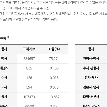
여쓰기 허용 기호(^)는 좌우의 단위를 서로 띄어 쓰는 것이 원칙이되 붙여 쓸 수 있는 표
 쓰임. 표제어에서 여러 번 나타날 수 있음.
운뎃점(•)은 표제어에서 서로 대등한 것이 병렬될 때 병렬되는 단위를 보여 줌. 다른 기호와
분석 표제 항은 단일 성분 단어이거나 북한어 등임.
1)
 현황
품사
표제어 수
비율(%)
품사
명사
584657
75.274
관형사·명사
대명사
835
0.108
수사·관형사
수사
128
0.016
명사·부사
조사
594
0.076
감탄사·명사
동사
107473
13.837
대명사·부사
형용사
29538
3.803
대명사·감탄사