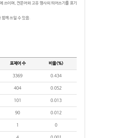
제어에 쓰이며, 전문어와 고유 명사의 띄어쓰기를 표기
 함께 쓰일 수 있음.
표제어 수
비율(%)
3369
0.434
404
0.052
101
0.013
90
0.012
1
0
4
0.001