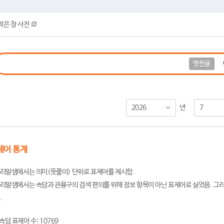
작은 창 사전
옛한글
2026
7
년
제어 통계
리말샘에서는 의미(뜻풀이) 단위로 표제어를 제시함.
리말샘에서는 속담과 관용구의 검색 편의를 위해 정보 항목이 아닌 표제어로 실었음. 그러
.
속담 표제어 수: 10769