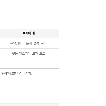
표제어 예
부엌, 햇-, -는데, 생각-하다
윗몸^일으키기, 고가^도로
 ‘단어’에 포함하여 처리함.