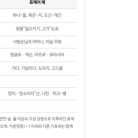
표제어 예
하나-둘, 묵은-지, 도긴-개긴
윗몸^일으키기, 고가^도로
사랑손님과 어머니, 이솝 우화
앵글로ㆍ색슨, 아프로ㆍ유라시아
가다, 가냘프다, 도라지, 고드름
망이ㆍ망소이의^난, 니만ㆍ피크-병
 번만 씀. 둘 이상의 구성 성분으로 이루어진 표제
않으며, 가운뎃점(•) 이외의 다른 기호와는 함께