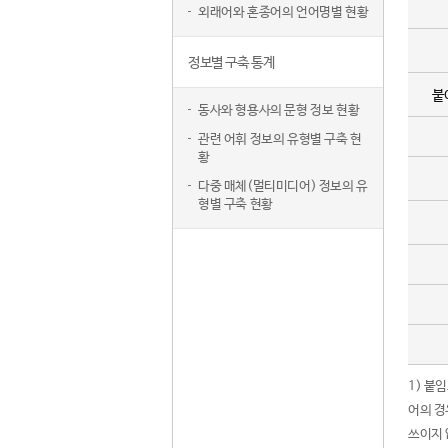
외래어와 혼종어의 언어명별 현황
정보별 구축 통계
붙
동사와 형용사의 문형 정보 현황
관련 어휘 정보의 유형별 구축 현
황
다중 매체(멀티미디어) 정보의 유
형별 구축 현황
1) 붙
어의 경
쓰이지 