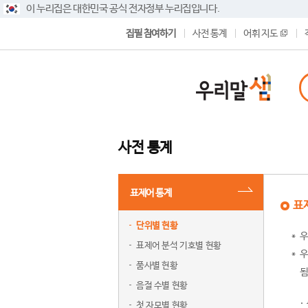
이 누리집은 대한민국 공식 전자정부 누리집입니다.
집필 참여하기
사전 통계
어휘 지도
사전 통계
표제어 통계
표
단위별 현황
우
표제어 분석 기호별 현황
우
품사별 현황
됨
음절 수별 현황
첫 자모별 현황