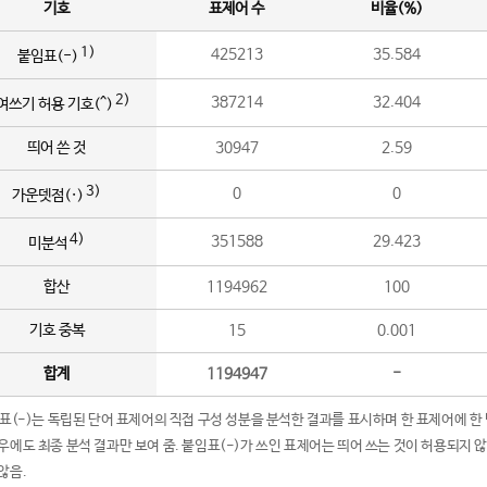
기호
표제어 수
비율(%)
1)
425213
35.584
붙임표(-)
2)
387214
32.404
여쓰기 허용 기호(^)
띄어 쓴 것
30947
2.59
3)
0
0
가운뎃점(·)
4)
351588
29.423
미분석
합산
1194962
100
기호 중복
15
0.001
합계
1194947
-
임표(-)는 독립된 단어 표제어의 직접 구성 성분을 분석한 결과를 표시하며 한 표제어에 한
우에도 최종 분석 결과만 보여 줌. 붙임표(-)가 쓰인 표제어는 띄어 쓰는 것이 허용되지 
않음.