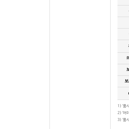
보
1) '
2) ‘
3) ‘