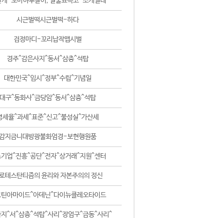
날개-꼬마하루살이, 털줄뾰족코-조개벌레
시근벌떡시근벌떡-하다
검정마디-꼬리납작맵시벌
경주^감은사지^동서^삼층^석탑
대한민국^임시^정부^수립^기념일
대구^동화사^금당암^동서^삼층^석탑
영세율^과세^표준^신고^불성실^가산세
감지금니대방광불화엄경-보현행원품
기업^진흥^공단^전자^상거래^지원^센터
로테스탄티즘의 윤리와 자본주의의 정신
코틴아마이드^아데닌^다이뉴클레오타이드
지^서^삼층^석탑^사리^장엄구^금동^사리^