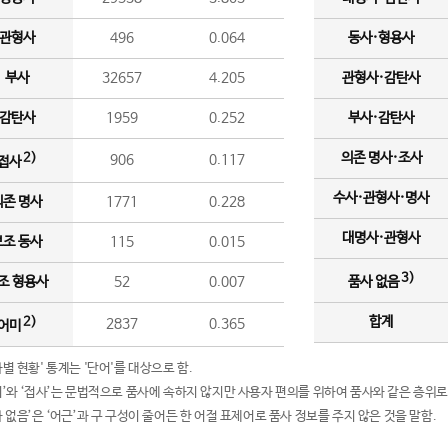
관형사
496
0.064
동사·형용사
부사
32657
4.205
관형사·감탄사
감탄사
1959
0.252
부사·감탄사
의존 명사·조사
2)
906
0.117
접사
수사·관형사·명사
의존 명사
1771
0.228
대명사·관형사
보조 동사
115
0.015
3)
조 형용사
52
0.007
품사 없음
합계
2)
2837
0.365
어미
품사별 현황' 통계는 '단어'를 대상으로 함.
어미’와 ‘접사’는 문법적으로 품사에 속하지 않지만 사용자 편의를 위하여 품사와 같은 층위로
품사 없음’은 ‘어근’과 구 구성이 줄어든 한 어절 표제어로 품사 정보를 주지 않은 것을 말함.