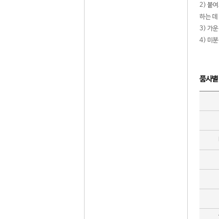
2) 붙
하는 데
3) 가
4) 미
품사별