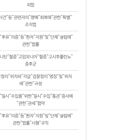
외함
사건^등^관련자의^명예^회복에^관한^특별^
조치법
^후유^의증^등^환자^지원^및^단체^설립에^
관한^법률
니틴^혈증^고암모니아^혈증^고시투룰린뇨^
증후군
청의^위치와^각급^검찰청의^명칭^및^위치
에^관한^규정
^일시^수입을^위한^일시^수입^통관^증서에
^관한^관세^협약
^후유^의증^등^환자^지원^및^단체^설립에^
관한^법률^시행^규칙