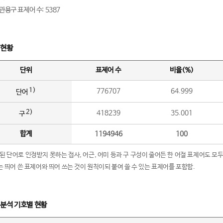
관용구 표제어 수: 5387
 현황
단위
표제어 수
비율(%)
1)
776707
64.999
단어
2)
418239
35.001
구
합계
1194946
100
립된 단어로 인정받지 못하는 접사, 어근, 어미 등과 구 구성이 줄어든 한 어절 표제어도 모두
구’는 띄어 쓴 표제어와 띄어 쓰는 것이 원칙이되 붙여 쓸 수 있는 표제어를 포함함.
 분석 기호별 현황