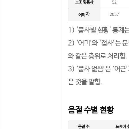
보조 형용사
52
2)
2837
어미
1) '품사별 현황' 통계
2) ‘어미’와 ‘접사’
와 같은 층위로 처리함.
3) ‘품사 없음’은 ‘어
은 것을 말함.
음절 수별 현황
음절 수
표제어 