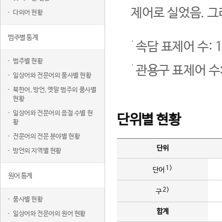
제어로 실었음. 그
다의어 현황
범주별 통계
속담 표제어 수: 1
범주별 현황
관용구 표제어 수:
일상어와 전문어의 품사별 현황
북한어, 방언, 옛말 범주의 품사별
현황
일상어와 전문어의 음절 수별 현
단위별 현황
황
전문어의 전문 분야별 현황
단위
방언의 지역별 현황
1)
단어
원어 통계
2)
구
품사별 현황
합계
일상어와 전문어의 원어 현황