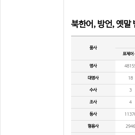
북한어, 방언, 옛말
품사
표제어
명사
4815
대명사
18
수사
3
조사
4
동사
1137
형용사
294