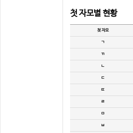
첫 자모별 현황
첫 자모
ㄱ
ㄲ
ㄴ
ㄷ
ㄸ
ㄹ
ㅁ
ㅂ