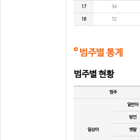
17
34
18
72
범주별 통계
범주별 현황
범주
일반어
방언
일상어
옛말