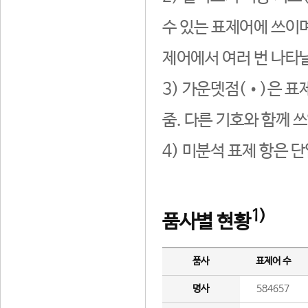
수 있는 표제어에 쓰이며
제어에서 여러 번 나타날
3) 가운뎃점(•)은 표
줌. 다른 기호와 함께 쓰
4) 미분석 표제 항은 
1)
품사별 현황
품사
표제어 수
명사
584657