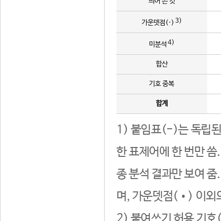
띄어 쓴 것
3)
가운뎃점(·)
4)
미분석
합산
기호 중복
합계
1) 붙임표(-)는 독립
한 표제어에 한 번만 씀
종 분석 결과만 보여 줌
며, 가운뎃점(•) 이외
2) 붙여쓰기 허용 기호