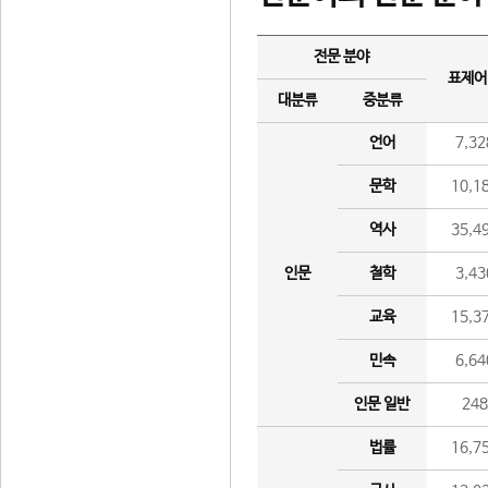
전문 분야
표제어
대분류
중분류
언어
7,32
문학
10,1
역사
35,4
인문
철학
3,43
교육
15,3
민속
6,64
인문 일반
24
법률
16,7