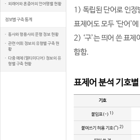
외래어와 혼종어의 언어명별 현황
1) 독립된 단어로 인정
정보별 구축 통계
표제어도 모두 ‘단어’에
동사와 형용사의 문형 정보 현황
2) ‘구’는 띄어 쓴 표
관련 어휘 정보의 유형별 구축 현
황
함함.
다중 매체(멀티미디어) 정보의 유
형별 구축 현황
표제어 분석 기호별
기호
1)
붙임표(-)
2)
붙여쓰기 허용 기호(^)