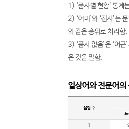
1) '품사별 현황' 통계
2) ‘어미’와 ‘접사’
와 같은 층위로 처리함.
3) ‘품사 없음’은 ‘어
은 것을 말함.
일상어와 전문어의 
음절 수
표
1