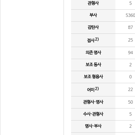
관형사
5
부사
536
감탄사
87
2)
25
접사
의존 명사
94
보조 동사
2
보조 형용사
0
2)
22
어미
관형사·명사
50
수사·관형사
5
명사·부사
2