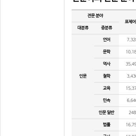
전문 분야
표제어
대분류
중분류
언어
7,32
문학
10,1
역사
35,4
인문
철학
3,43
교육
15,3
민속
6,64
인문 일반
24
법률
16,7