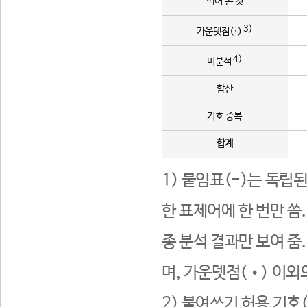
띄어 쓴 것
3)
가운뎃점(·)
4)
미분석
합산
기호 중복
합계
1) 붙임표(-)는 독립
한 표제어에 한 번만 씀
종 분석 결과만 보여 줌
며, 가운뎃점(•) 이외
2) 붙여쓰기 허용 기호