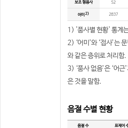
보조 형용사
52
2)
2837
어미
1) '품사별 현황' 통계
2) ‘어미’와 ‘접사’
와 같은 층위로 처리함.
3) ‘품사 없음’은 ‘어
은 것을 말함.
음절 수별 현황
음절 수
표제어 