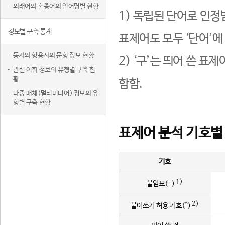
외래어와 혼종어의 언어명별 현황
1) 독립된 단어로 인정
정보별 구축 통계
표제어도 모두 ‘단어’에
동사와 형용사의 문형 정보 현황
2) ‘구’는 띄어 쓴 표
관련 어휘 정보의 유형별 구축 현
황
함함.
다중 매체(멀티미디어) 정보의 유
형별 구축 현황
표제어 분석 기호별
기호
1)
붙임표(-)
2)
붙여쓰기 허용 기호(^)