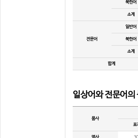
북한어
소계
일반어
전문어
북한어
소계
합계
일상어와 전문어의 
품사
표
명사
3