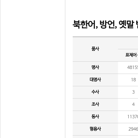
북한어, 방언, 옛말
품사
표제어
명사
4815
대명사
18
수사
3
조사
4
동사
1137
형용사
294