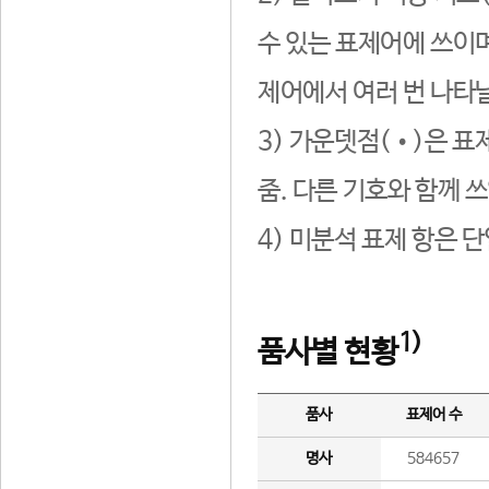
수 있는 표제어에 쓰이며
제어에서 여러 번 나타날
3) 가운뎃점(•)은 표
줌. 다른 기호와 함께 쓰
4) 미분석 표제 항은 
1)
품사별 현황
품사
표제어 수
명사
584657