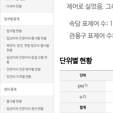
제어로 실었음. 그
다의어 현황
범주별 통계
속담 표제어 수: 1
범주별 현황
관용구 표제어 수:
일상어와 전문어의 품사별 현황
북한어, 방언, 옛말 범주의 품사별
현황
일상어와 전문어의 음절 수별 현
단위별 현황
황
전문어의 전문 분야별 현황
단위
방언의 지역별 현황
1)
단어
원어 통계
2)
구
품사별 현황
합계
일상어와 전문어의 원어 현황