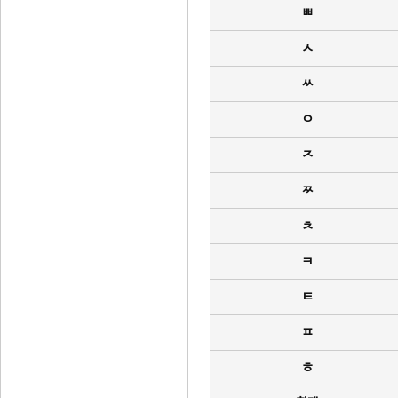
ㅃ
ㅅ
ㅆ
ㅇ
ㅈ
ㅉ
ㅊ
ㅋ
ㅌ
ㅍ
ㅎ