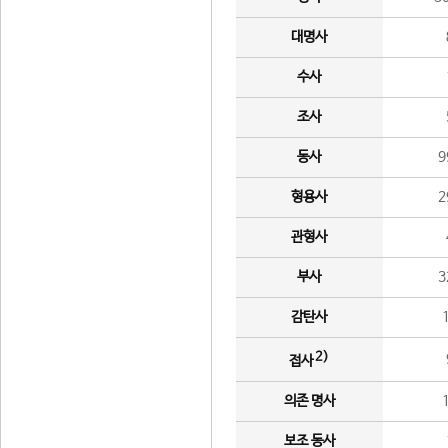
대명사
수사
조사
동사
9
형용사
2
관형사
부사
3
감탄사
2)
접사
의존 명사
보조 동사