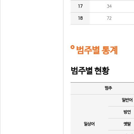
17
34
18
72
범주별 통계
범주별 현황
범주
일반어
방언
일상어
옛말