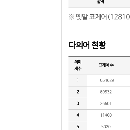
합계
※ 옛말 표제어(1281
다의어 현황
의미
표제어 수
개수
1
1054629
2
89532
3
26601
4
11460
5
5020