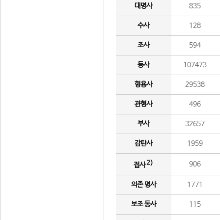
대명사
835
수사
128
조사
594
동사
107473
형용사
29538
관형사
496
부사
32657
감탄사
1959
2)
906
접사
의존 명사
1771
보조 동사
115