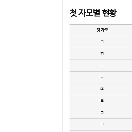
첫 자모별 현황
첫 자모
ㄱ
ㄲ
ㄴ
ㄷ
ㄸ
ㄹ
ㅁ
ㅂ