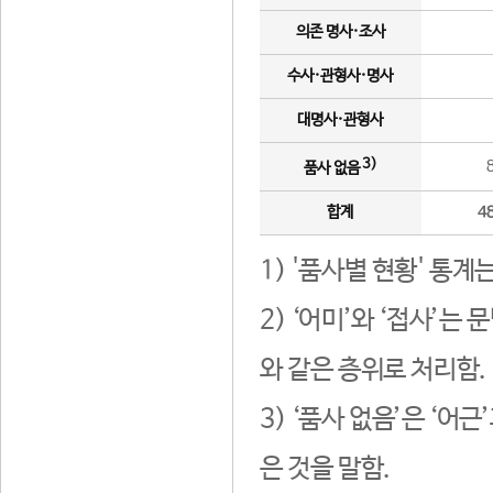
의존 명사·조사
수사·관형사·명사
대명사·관형사
3)
품사 없음
합계
4
1) '품사별 현황' 통계
2) ‘어미’와 ‘접사’
와 같은 층위로 처리함.
3) ‘품사 없음’은 ‘어
은 것을 말함.