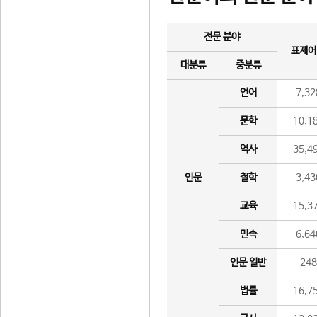
전문 분야
표제어
대분류
중분류
언어
7,32
문학
10,1
역사
35,4
인문
철학
3,43
교육
15,3
민속
6,64
인문 일반
24
법률
16,7