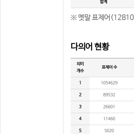
합계
※ 옛말 표제어(1281
다의어 현황
의미
표제어 수
개수
1
1054629
2
89532
3
26601
4
11460
5
5020