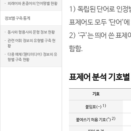
외래어와 혼종어의 언어명별 현황
1) 독립된 단어로 인정
정보별 구축 통계
표제어도 모두 ‘단어’에
동사와 형용사의 문형 정보 현황
2) ‘구’는 띄어 쓴 표
관련 어휘 정보의 유형별 구축 현
황
함함.
다중 매체(멀티미디어) 정보의 유
형별 구축 현황
표제어 분석 기호별
기호
1)
붙임표(-)
2)
붙여쓰기 허용 기호(^)