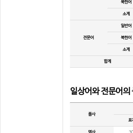
북한어
소계
일반어
전문어
북한어
소계
합계
일상어와 전문어의 
품사
표
명사
3