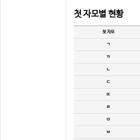
첫 자모별 현황
첫 자모
ㄱ
ㄲ
ㄴ
ㄷ
ㄸ
ㄹ
ㅁ
ㅂ