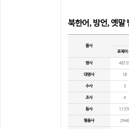
북한어, 방언, 옛말
품사
표제어
명사
4815
대명사
18
수사
3
조사
4
동사
1137
형용사
294