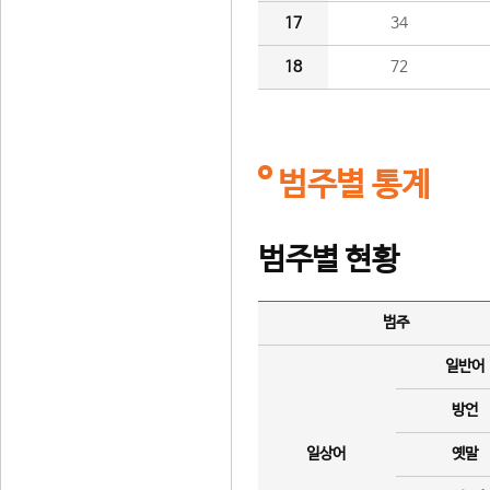
17
34
18
72
범주별 통계
범주별 현황
범주
일반어
방언
일상어
옛말