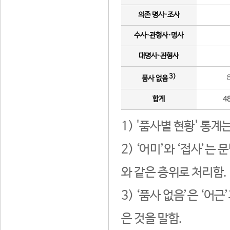
의존 명사·조사
수사·관형사·명사
대명사·관형사
3)
품사 없음
합계
4
1) '품사별 현황' 통계
2) ‘어미’와 ‘접사’
와 같은 층위로 처리함.
3) ‘품사 없음’은 ‘어
은 것을 말함.