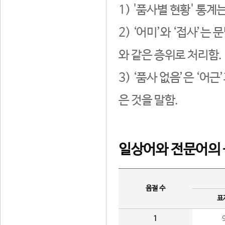
1) '품사별 현황' 통계
2) ‘어미’와 ‘접사’
와 같은 층위로 처리함.
3) ‘품사 없음’은 ‘어
은 것을 말함.
일상어와 전문어의 
음절 수
표
1