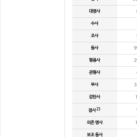
대명사
수사
조사
동사
9
형용사
2
관형사
부사
3
감탄사
2)
접사
의존 명사
보조 동사