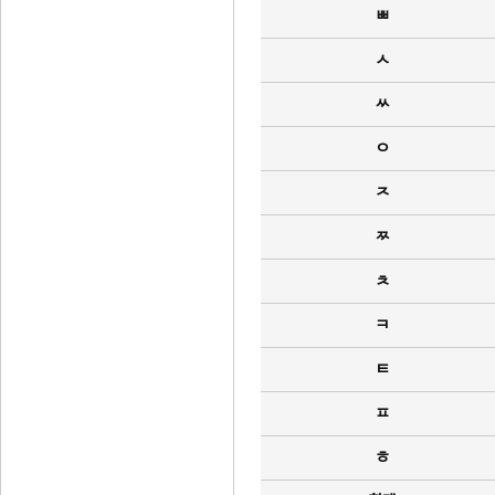
ㅃ
ㅅ
ㅆ
ㅇ
ㅈ
ㅉ
ㅊ
ㅋ
ㅌ
ㅍ
ㅎ