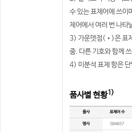
수 있는 표제어에 쓰이며
제어에서 여러 번 나타날
3) 가운뎃점(•)은 표
줌. 다른 기호와 함께 쓰
4) 미분석 표제 항은 
1)
품사별 현황
품사
표제어 수
명사
584657