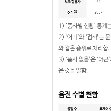
보조 형용사
52
2)
2837
어미
1) '품사별 현황' 통계
2) ‘어미’와 ‘접사’
와 같은 층위로 처리함.
3) ‘품사 없음’은 ‘어
은 것을 말함.
음절 수별 현황
음절 수
표제어 