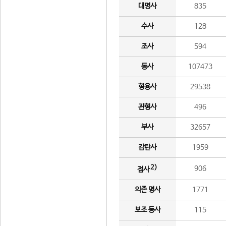
대명사
835
수사
128
조사
594
동사
107473
형용사
29538
관형사
496
부사
32657
감탄사
1959
2)
906
접사
의존 명사
1771
보조 동사
115