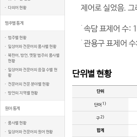
제어로 실었음. 그
다의어 현황
범주별 통계
속담 표제어 수: 1
범주별 현황
관용구 표제어 수:
일상어와 전문어의 품사별 현황
북한어, 방언, 옛말 범주의 품사별
현황
일상어와 전문어의 음절 수별 현
단위별 현황
황
전문어의 전문 분야별 현황
단위
방언의 지역별 현황
1)
단어
원어 통계
2)
구
품사별 현황
합계
일상어와 전문어의 원어 현황