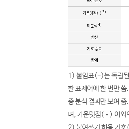
띄어 쓴 것
3)
가운뎃점(·)
4)
미분석
합산
기호 중복
합계
1) 붙임표(-)는 독립
한 표제어에 한 번만 씀
종 분석 결과만 보여 줌
며, 가운뎃점(•) 이외
2) 붙여쓰기 허용 기호