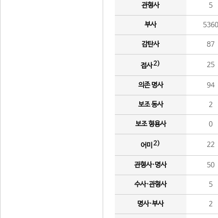
관형사
5
부사
536
감탄사
87
2)
25
접사
의존 명사
94
보조 동사
2
보조 형용사
0
2)
22
어미
관형사·명사
50
수사·관형사
5
명사·부사
2