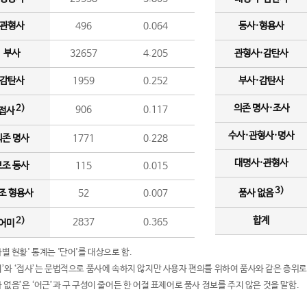
관형사
496
0.064
동사·형용사
부사
32657
4.205
관형사·감탄사
감탄사
1959
0.252
부사·감탄사
의존 명사·조사
2)
906
0.117
접사
수사·관형사·명사
의존 명사
1771
0.228
대명사·관형사
보조 동사
115
0.015
3)
조 형용사
52
0.007
품사 없음
합계
2)
2837
0.365
어미
품사별 현황' 통계는 '단어'를 대상으로 함.
어미’와 ‘접사’는 문법적으로 품사에 속하지 않지만 사용자 편의를 위하여 품사와 같은 층위로
품사 없음’은 ‘어근’과 구 구성이 줄어든 한 어절 표제어로 품사 정보를 주지 않은 것을 말함.