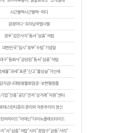
날개-꼬마하루살이, 털줄뾰족코-조개벌레
시근벌떡시근벌떡-하다
검정마디-꼬리납작맵시벌
경주^감은사지^동서^삼층^석탑
대한민국^임시^정부^수립^기념일
대구^동화사^금당암^동서^삼층^석탑
영세율^과세^표준^신고^불성실^가산세
감지금니대방광불화엄경-보현행원품
기업^진흥^공단^전자^상거래^지원^센터
로테스탄티즘의 윤리와 자본주의의 정신
코틴아마이드^아데닌^다이뉴클레오타이드
지^서^삼층^석탑^사리^장엄구^금동^사리^