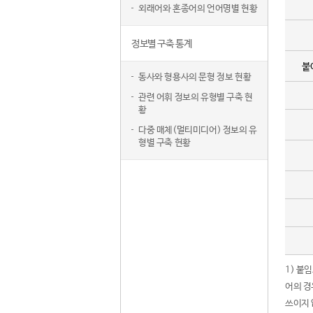
외래어와 혼종어의 언어명별 현황
정보별 구축 통계
붙
동사와 형용사의 문형 정보 현황
관련 어휘 정보의 유형별 구축 현
황
다중 매체(멀티미디어) 정보의 유
형별 구축 현황
1) 붙
어의 경
쓰이지 