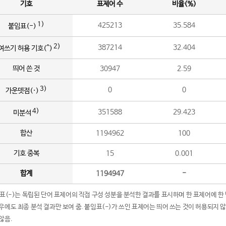
기호
표제어 수
비율(%)
1)
425213
35.584
붙임표(-)
2)
387214
32.404
여쓰기 허용 기호(^)
띄어 쓴 것
30947
2.59
3)
0
0
가운뎃점(·)
4)
351588
29.423
미분석
합산
1194962
100
기호 중복
15
0.001
합계
1194947
-
임표(-)는 독립된 단어 표제어의 직접 구성 성분을 분석한 결과를 표시하며 한 표제어에 한
우에도 최종 분석 결과만 보여 줌. 붙임표(-)가 쓰인 표제어는 띄어 쓰는 것이 허용되지 
않음.