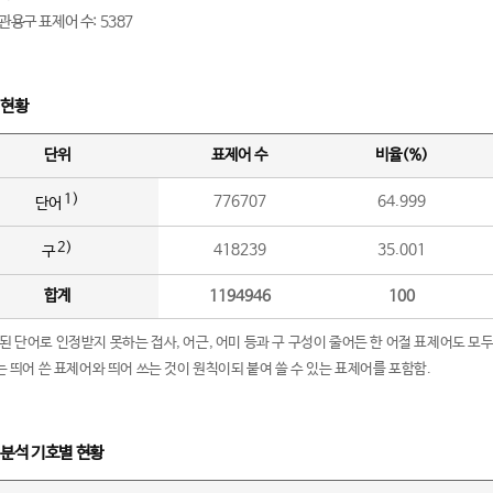
관용구 표제어 수: 5387
 현황
단위
표제어 수
비율(%)
1)
776707
64.999
단어
2)
418239
35.001
구
합계
1194946
100
립된 단어로 인정받지 못하는 접사, 어근, 어미 등과 구 구성이 줄어든 한 어절 표제어도 모두
구’는 띄어 쓴 표제어와 띄어 쓰는 것이 원칙이되 붙여 쓸 수 있는 표제어를 포함함.
 분석 기호별 현황