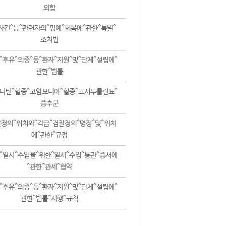
외함
사건^등^관련자의^명예^회복에^관한^특별^
조치법
^후유^의증^등^환자^지원^및^단체^설립에^
관한^법률
니틴^혈증^고암모니아^혈증^고시투룰린뇨^
증후군
청의^위치와^각급^검찰청의^명칭^및^위치
에^관한^규정
^일시^수입을^위한^일시^수입^통관^증서에
^관한^관세^협약
^후유^의증^등^환자^지원^및^단체^설립에^
관한^법률^시행^규칙