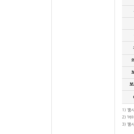
보
1) '
2) ‘
3) ‘