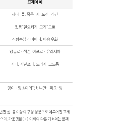
표제어 예
하나-둘, 묵은-지, 도긴-개긴
윗몸^일으키기, 고가^도로
사랑손님과 어머니, 이솝 우화
앵글로ㆍ색슨, 아프로ㆍ유라시아
가다, 가냘프다, 도라지, 고드름
망이ㆍ망소이의^난, 니만ㆍ피크-병
 번만 씀. 둘 이상의 구성 성분으로 이루어진 표제
않으며, 가운뎃점(•) 이외의 다른 기호와는 함께