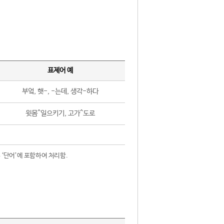
표제어 예
부엌, 햇-, -는데, 생각-하다
윗몸^일으키기, 고가^도로
 ‘단어’에 포함하여 처리함.