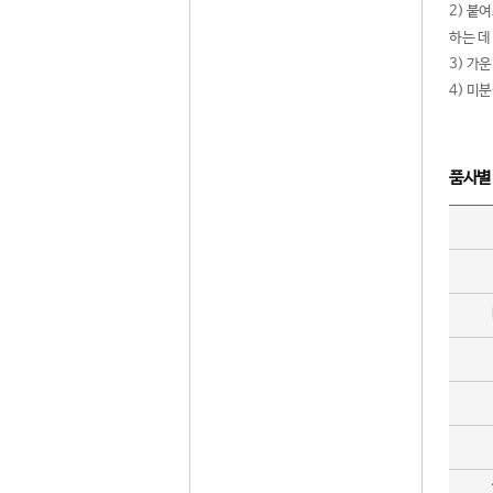
2) 붙
하는 데
3) 가
4) 미
품사별