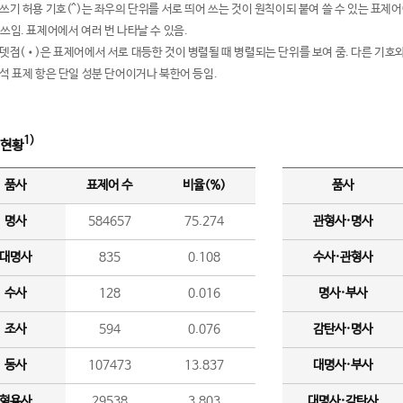
여쓰기 허용 기호(^)는 좌우의 단위를 서로 띄어 쓰는 것이 원칙이되 붙여 쓸 수 있는 표
 쓰임. 표제어에서 여러 번 나타날 수 있음.
운뎃점(•)은 표제어에서 서로 대등한 것이 병렬될 때 병렬되는 단위를 보여 줌. 다른 기호와
분석 표제 항은 단일 성분 단어이거나 북한어 등임.
1)
 현황
품사
표제어 수
비율(%)
품사
명사
584657
75.274
관형사·명사
대명사
835
0.108
수사·관형사
수사
128
0.016
명사·부사
조사
594
0.076
감탄사·명사
동사
107473
13.837
대명사·부사
형용사
29538
3.803
대명사·감탄사