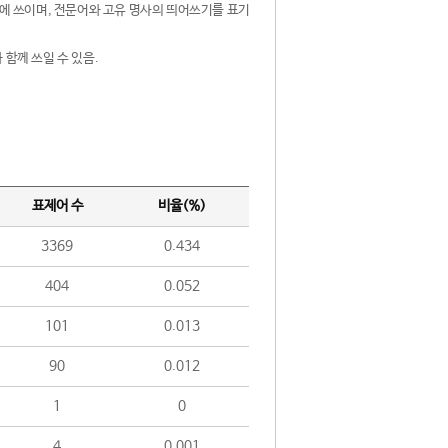
제어에 쓰이며, 전문어와 고유 명사의 띄어쓰기를 표기
 함께 쓰일 수 있음.
표제어 수
비율(%)
3369
0.434
404
0.052
101
0.013
90
0.012
1
0
4
0.001