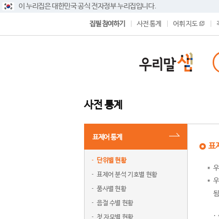
이 누리집은 대한민국 공식 전자정부 누리집입니다.
집필 참여하기
사전 통계
어휘 지도
사전 통계
표제어 통계
표
단위별 현황
우
표제어 분석 기호별 현황
우
품사별 현황
됨
음절 수별 현황
첫 자모별 현황