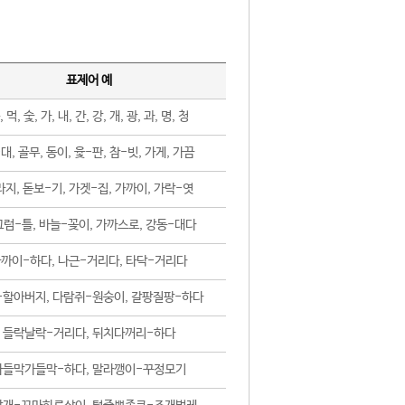
표제어 예
, 먹, 숯, 가, 내, 간, 강, 개, 광, 과, 명, 청
대, 골무, 동이, 윷-판, 참-빗, 가게, 가끔
지, 돋보-기, 가겟-집, 가까이, 가락-엿
럼-틀, 바늘-꽂이, 가까스로, 강동-대다
까이-하다, 나근-거리다, 타닥-거리다
-할아버지, 다람쥐-원숭이, 갈팡질팡-하다
들락날락-거리다, 뒤치다꺼리-하다
가들막가들막-하다, 말라깽이-꾸정모기