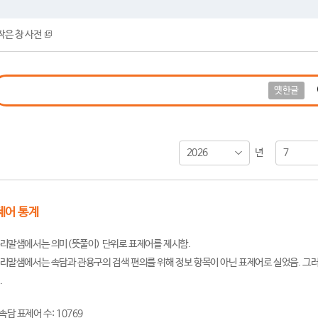
작은 창 사전
옛한글
2026
7
년
제어 통계
리말샘에서는 의미(뜻풀이) 단위로 표제어를 제시함.
리말샘에서는 속담과 관용구의 검색 편의를 위해 정보 항목이 아닌 표제어로 실었음. 그러
.
속담 표제어 수: 10769