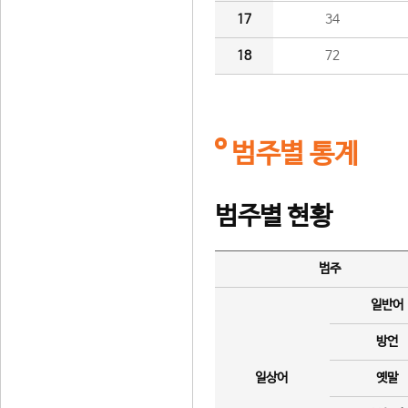
17
34
18
72
범주별 통계
범주별 현황
범주
일반어
방언
일상어
옛말