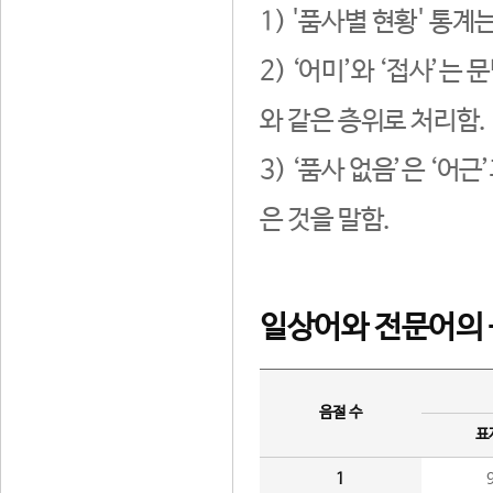
1) '품사별 현황' 통계
2) ‘어미’와 ‘접사’
와 같은 층위로 처리함.
3) ‘품사 없음’은 ‘어
은 것을 말함.
일상어와 전문어의 
음절 수
표
1