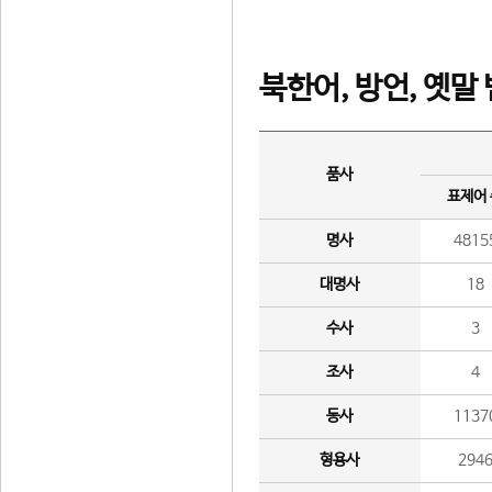
북한어, 방언, 옛말
품사
표제어
명사
4815
대명사
18
수사
3
조사
4
동사
1137
형용사
294