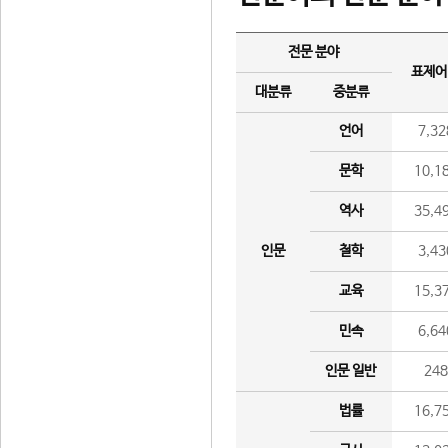
전문 분야
표제어
대분류
중분류
언어
7,32
문학
10,1
역사
35,4
인문
철학
3,43
교육
15,3
민속
6,64
인문 일반
24
법률
16,7