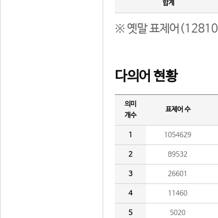
합계
※ 옛말 표제어(1281
다의어 현황
의미
표제어 수
개수
1
1054629
2
89532
3
26601
4
11460
5
5020