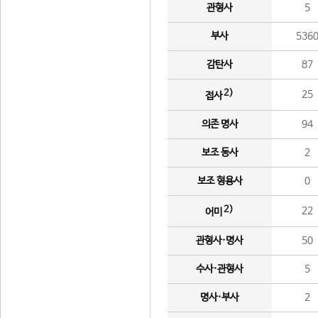
관형사
5
부사
536
감탄사
87
2)
25
접사
의존 명사
94
보조 동사
2
보조 형용사
0
2)
22
어미
관형사·명사
50
수사·관형사
5
명사·부사
2