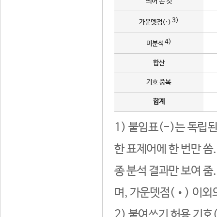
띄어 쓴 것
3)
가운뎃점(·)
4)
미분석
합산
기호 중복
합계
1) 붙임표(-)는 독립
한 표제어에 한 번만 씀
종 분석 결과만 보여 줌
며, 가운뎃점(•) 이외
2) 붙여쓰기 허용 기호