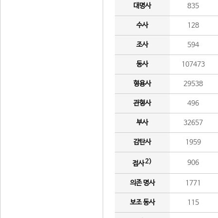
대명사
835
수사
128
조사
594
동사
107473
형용사
29538
관형사
496
부사
32657
감탄사
1959
2)
906
접사
의존 명사
1771
보조 동사
115