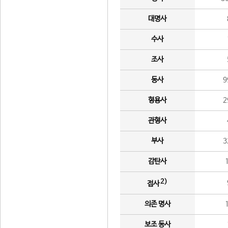
대명사
수사
조사
동사
9
형용사
2
관형사
부사
3
감탄사
2)
접사
의존 명사
보조 동사