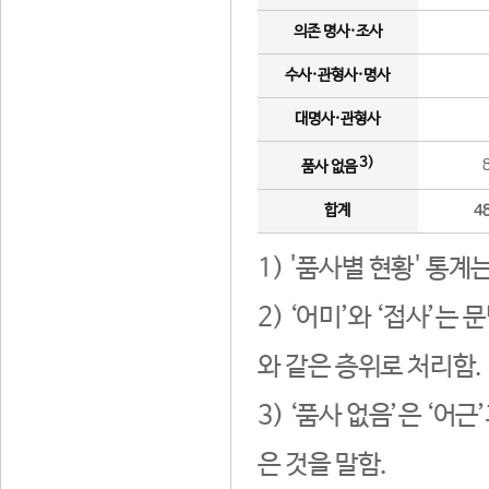
의존 명사·조사
수사·관형사·명사
대명사·관형사
3)
품사 없음
합계
4
1) '품사별 현황' 통계
2) ‘어미’와 ‘접사’
와 같은 층위로 처리함.
3) ‘품사 없음’은 ‘어
은 것을 말함.