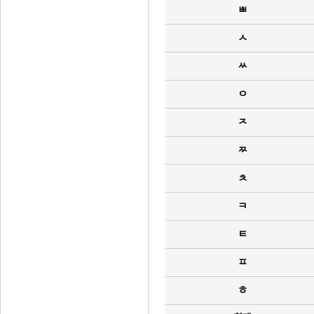
ㅃ
ㅅ
ㅆ
ㅇ
ㅈ
ㅉ
ㅊ
ㅋ
ㅌ
ㅍ
ㅎ