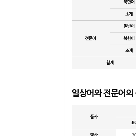
북한어
소계
일반어
전문어
북한어
소계
합계
일상어와 전문어의 
품사
표
명사
3