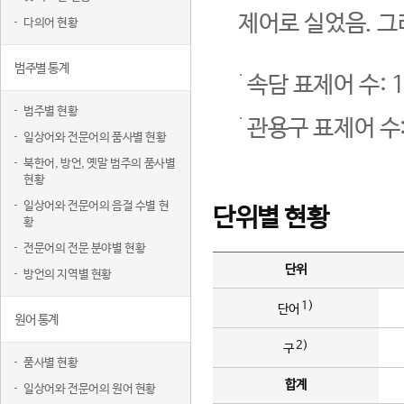
제어로 실었음. 그
다의어 현황
범주별 통계
속담 표제어 수: 1
범주별 현황
관용구 표제어 수:
일상어와 전문어의 품사별 현황
북한어, 방언, 옛말 범주의 품사별
현황
일상어와 전문어의 음절 수별 현
단위별 현황
황
전문어의 전문 분야별 현황
단위
방언의 지역별 현황
1)
단어
원어 통계
2)
구
품사별 현황
합계
일상어와 전문어의 원어 현황