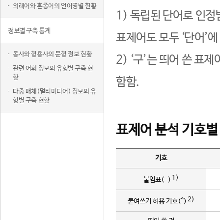
외래어와 혼종어의 언어명별 현황
1) 독립된 단어로 인정
정보별 구축 통계
표제어도 모두 ‘단어’에
동사와 형용사의 문형 정보 현황
2) ‘구’는 띄어 쓴 표
관련 어휘 정보의 유형별 구축 현
황
함함.
다중 매체(멀티미디어) 정보의 유
형별 구축 현황
표제어 분석 기호별
기호
1)
붙임표(-)
2)
붙여쓰기 허용 기호(^)