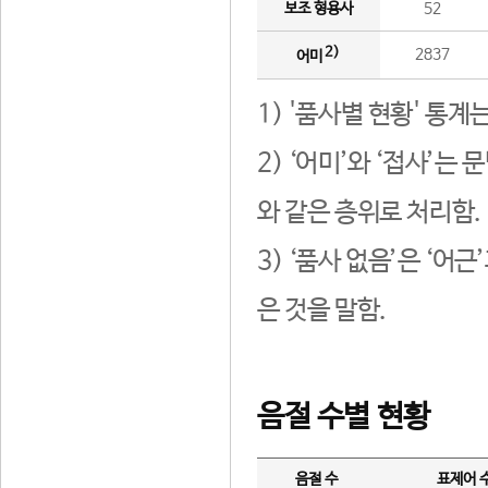
보조 형용사
52
2)
2837
어미
1) '품사별 현황' 통계
2) ‘어미’와 ‘접사’
와 같은 층위로 처리함.
3) ‘품사 없음’은 ‘어
은 것을 말함.
음절 수별 현황
음절 수
표제어 