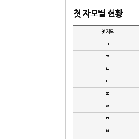
첫 자모별 현황
첫 자모
ㄱ
ㄲ
ㄴ
ㄷ
ㄸ
ㄹ
ㅁ
ㅂ