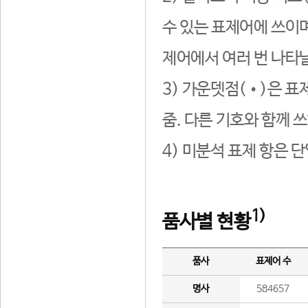
수 있는 표제어에 쓰이며
제어에서 여러 번 나타날
3) 가운뎃점(•)은 표
줌. 다른 기호와 함께 쓰
4) 미분석 표제 항은 
1)
품사별 현황
품사
표제어 수
명사
584657