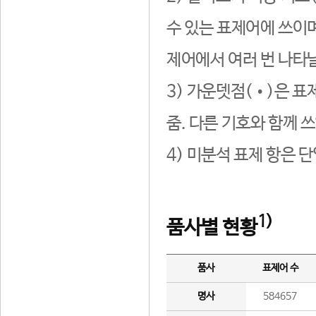
수 있는 표제어에 쓰이며
제어에서 여러 번 나타날
3) 가운뎃점(•)은 표
줌. 다른 기호와 함께 쓰
4) 미분석 표제 항은 
1)
품사별 현황
품사
표제어 수
명사
584657