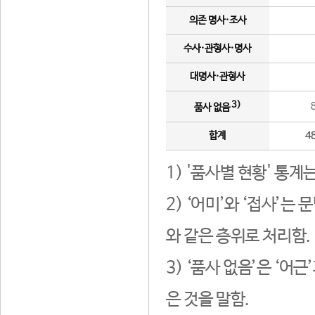
의존 명사·조사
수사·관형사·명사
대명사·관형사
3)
품사 없음
합계
4
1) '품사별 현황' 통계
2) ‘어미’와 ‘접사’
와 같은 층위로 처리함.
3) ‘품사 없음’은 ‘어
은 것을 말함.