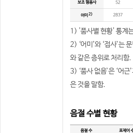
보조 형용사
52
2)
2837
어미
1) '품사별 현황' 통계
2) ‘어미’와 ‘접사’
와 같은 층위로 처리함.
3) ‘품사 없음’은 ‘어
은 것을 말함.
음절 수별 현황
음절 수
표제어 