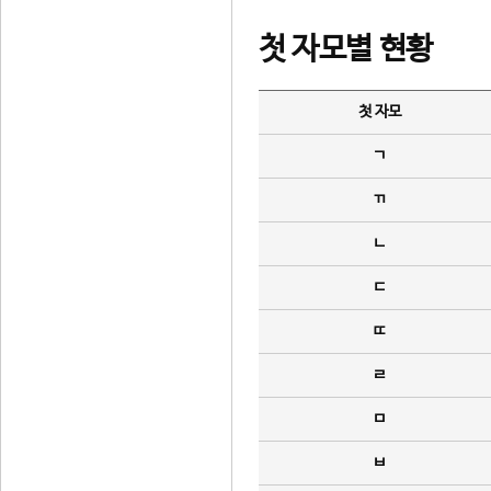
첫 자모별 현황
첫 자모
ㄱ
ㄲ
ㄴ
ㄷ
ㄸ
ㄹ
ㅁ
ㅂ