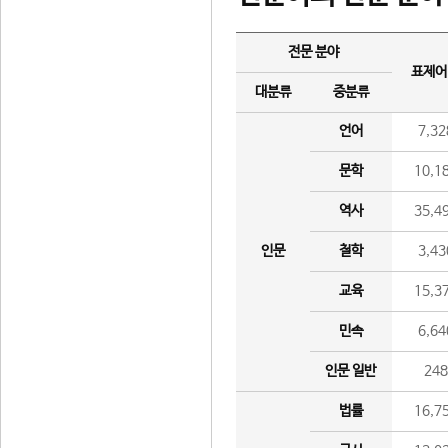
전문 분야
표제어
대분류
중분류
언어
7,32
문학
10,1
역사
35,4
인문
철학
3,43
교육
15,3
민속
6,64
인문 일반
24
법률
16,7