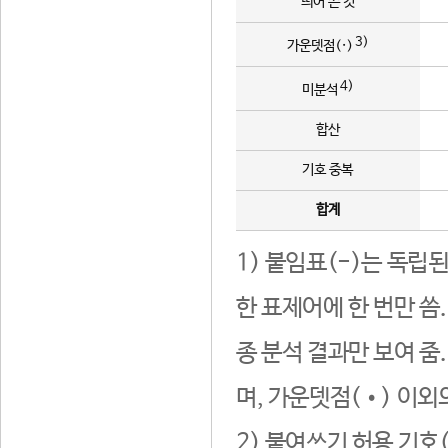
띄어 쓴 것
3)
가운뎃점(·)
4)
미분석
합산
기호 중복
합계
1) 붙임표(-)는 독립
한 표제어에 한 번만 씀
종 분석 결과만 보여 줌
며, 가운뎃점(•) 이외
2) 붙여쓰기 허용 기호