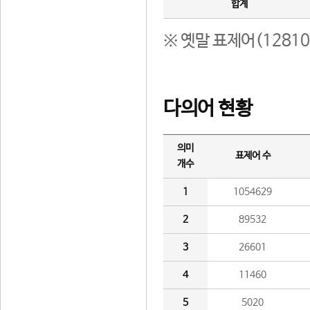
합계
※ 옛말 표제어(1281
다의어 현황
의미
표제어 수
개수
1
1054629
2
89532
3
26601
4
11460
5
5020