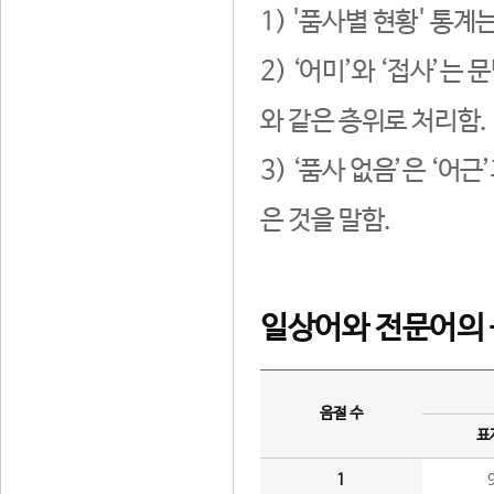
1) '품사별 현황' 통계
2) ‘어미’와 ‘접사’
와 같은 층위로 처리함.
3) ‘품사 없음’은 ‘어
은 것을 말함.
일상어와 전문어의 
음절 수
표
1