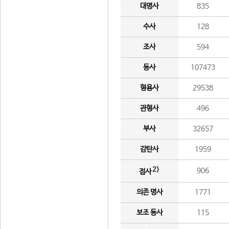
대명사
835
수사
128
조사
594
동사
107473
형용사
29538
관형사
496
부사
32657
감탄사
1959
2)
906
접사
의존 명사
1771
보조 동사
115