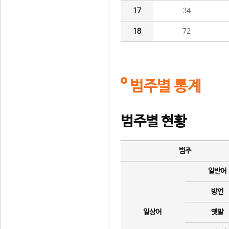
17
34
18
72
범주별 통계
범주별 현황
범주
일반어
방언
일상어
옛말