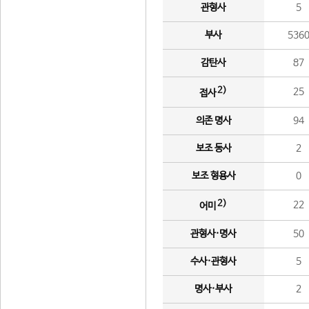
관형사
5
부사
536
감탄사
87
2)
25
접사
의존 명사
94
보조 동사
2
보조 형용사
0
2)
22
어미
관형사·명사
50
수사·관형사
5
명사·부사
2