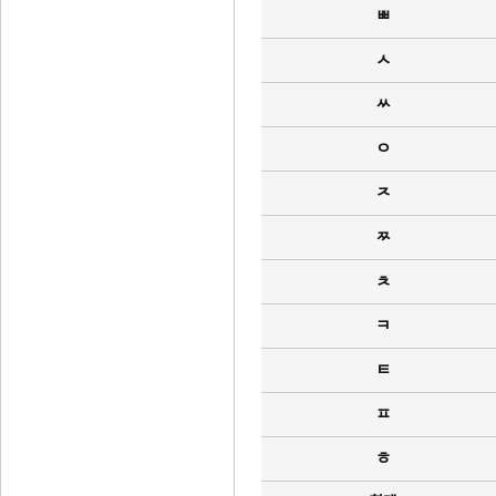
ㅃ
ㅅ
ㅆ
ㅇ
ㅈ
ㅉ
ㅊ
ㅋ
ㅌ
ㅍ
ㅎ