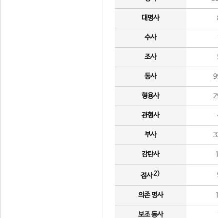
대명사
수사
조사
동사
9
형용사
2
관형사
부사
3
감탄사
2)
접사
의존 명사
보조 동사