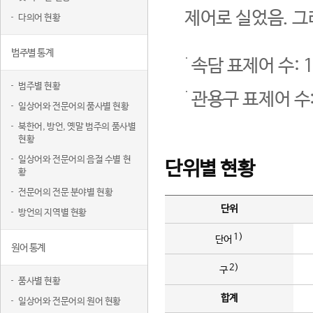
제어로 실었음. 그
다의어 현황
범주별 통계
속담 표제어 수: 1
범주별 현황
관용구 표제어 수:
일상어와 전문어의 품사별 현황
북한어, 방언, 옛말 범주의 품사별
현황
일상어와 전문어의 음절 수별 현
단위별 현황
황
전문어의 전문 분야별 현황
단위
방언의 지역별 현황
1)
단어
원어 통계
2)
구
품사별 현황
합계
일상어와 전문어의 원어 현황