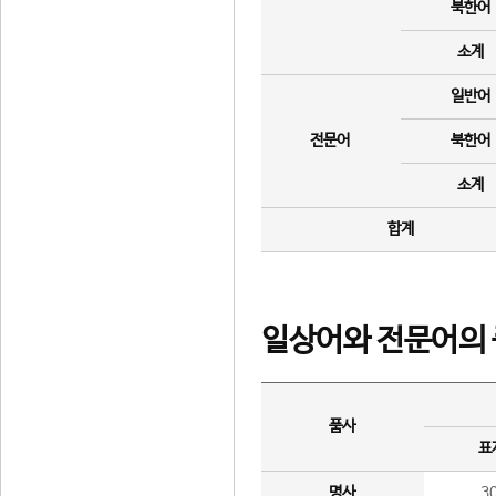
북한어
소계
일반어
전문어
북한어
소계
합계
일상어와 전문어의 
품사
표
명사
3