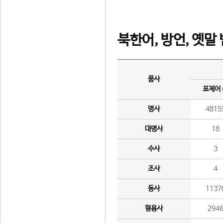
북한어, 방언, 옛말
품사
표제어
명사
4815
대명사
18
수사
3
조사
4
동사
1137
형용사
294