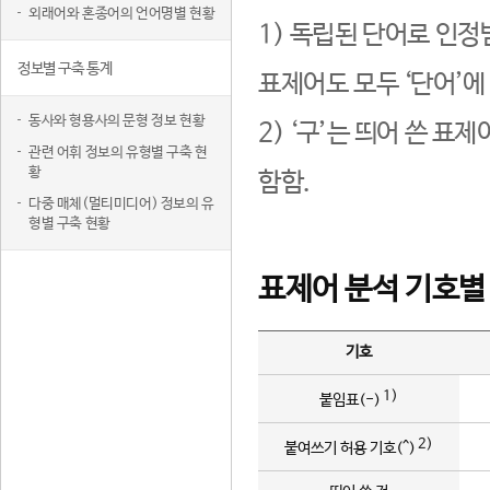
외래어와 혼종어의 언어명별 현황
1) 독립된 단어로 인정
정보별 구축 통계
표제어도 모두 ‘단어’에
동사와 형용사의 문형 정보 현황
2) ‘구’는 띄어 쓴 표
관련 어휘 정보의 유형별 구축 현
황
함함.
다중 매체(멀티미디어) 정보의 유
형별 구축 현황
표제어 분석 기호별
기호
1)
붙임표(-)
2)
붙여쓰기 허용 기호(^)