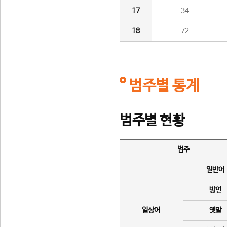
17
34
18
72
범주별 통계
범주별 현황
범주
일반어
방언
일상어
옛말