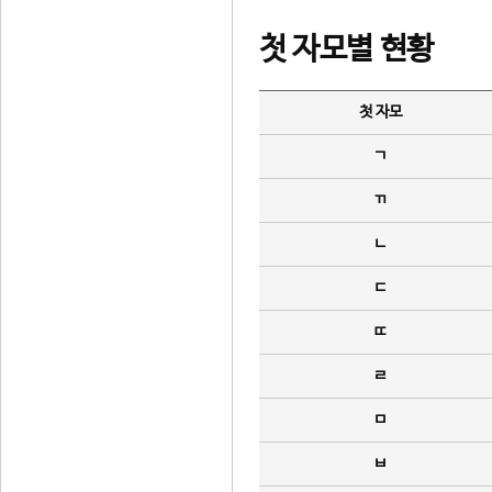
첫 자모별 현황
첫 자모
ㄱ
ㄲ
ㄴ
ㄷ
ㄸ
ㄹ
ㅁ
ㅂ