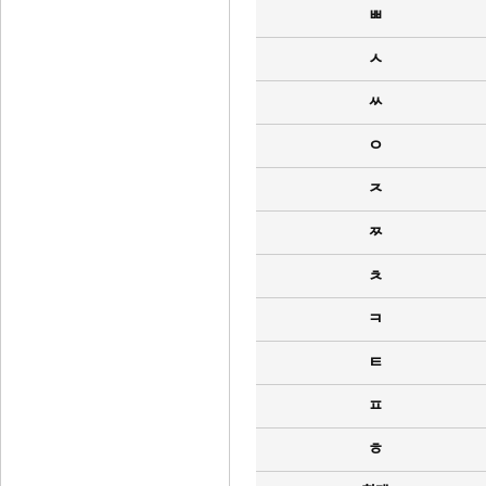
ㅃ
ㅅ
ㅆ
ㅇ
ㅈ
ㅉ
ㅊ
ㅋ
ㅌ
ㅍ
ㅎ