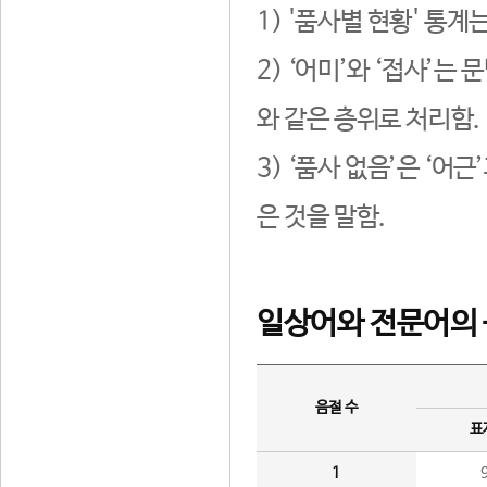
1) '품사별 현황' 통계
2) ‘어미’와 ‘접사’
와 같은 층위로 처리함.
3) ‘품사 없음’은 ‘어
은 것을 말함.
일상어와 전문어의 
음절 수
표
1