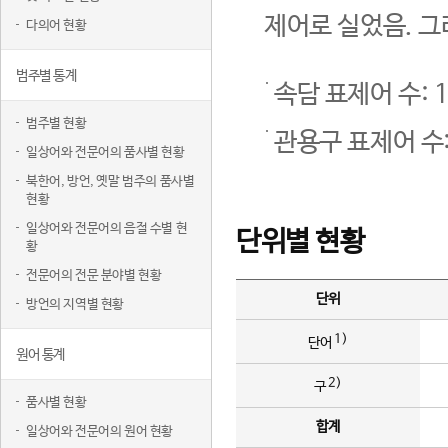
제어로 실었음. 그
다의어 현황
범주별 통계
속담 표제어 수: 1
범주별 현황
관용구 표제어 수:
일상어와 전문어의 품사별 현황
북한어, 방언, 옛말 범주의 품사별
현황
일상어와 전문어의 음절 수별 현
단위별 현황
황
전문어의 전문 분야별 현황
단위
방언의 지역별 현황
1)
단어
원어 통계
2)
구
품사별 현황
합계
일상어와 전문어의 원어 현황