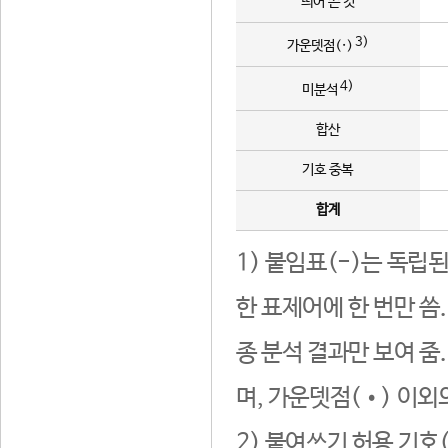
띄어 쓴 것
3)
가운뎃점(·)
4)
미분석
합산
기호 중복
합계
1) 붙임표(-)는 독립
한 표제어에 한 번만 씀
종 분석 결과만 보여 줌
며, 가운뎃점(•) 이외
2) 붙여쓰기 허용 기호