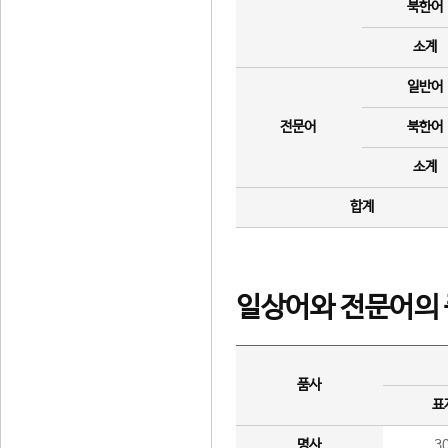
북한어
소계
일반어
전문어
북한어
소계
합계
일상어와 전문어의 
품사
표
명사
3