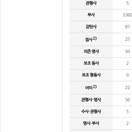
관형사
5
부사
536
감탄사
87
2)
25
접사
의존 명사
94
보조 동사
2
보조 형용사
0
2)
22
어미
관형사·명사
50
수사·관형사
5
명사·부사
2