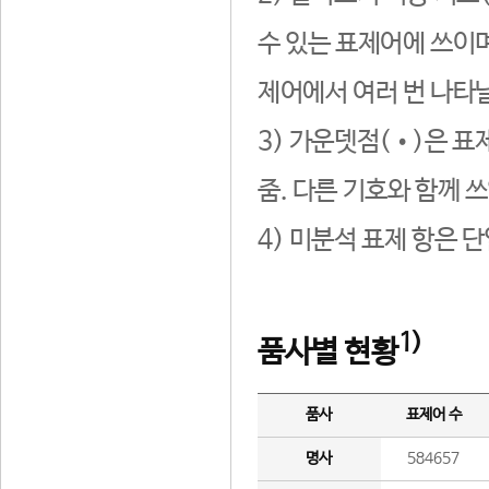
수 있는 표제어에 쓰이며
제어에서 여러 번 나타날
3) 가운뎃점(•)은 표
줌. 다른 기호와 함께 쓰
4) 미분석 표제 항은 
1)
품사별 현황
품사
표제어 수
명사
584657