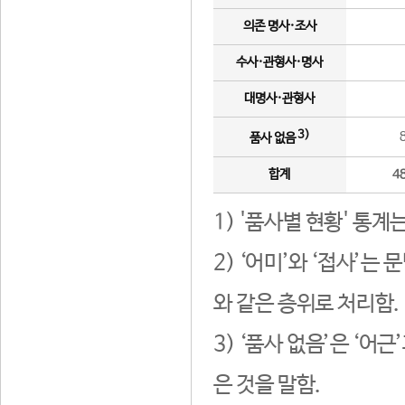
의존 명사·조사
수사·관형사·명사
대명사·관형사
3)
품사 없음
합계
4
1) '품사별 현황' 통계
2) ‘어미’와 ‘접사’
와 같은 층위로 처리함.
3) ‘품사 없음’은 ‘어
은 것을 말함.