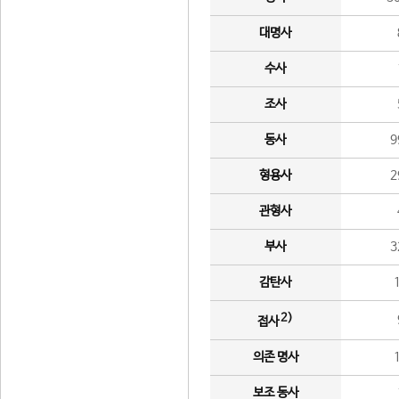
대명사
수사
조사
동사
9
형용사
2
관형사
부사
3
감탄사
2)
접사
의존 명사
보조 동사