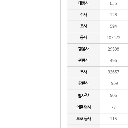
대명사
835
수사
128
조사
594
동사
107473
형용사
29538
관형사
496
부사
32657
감탄사
1959
2)
906
접사
의존 명사
1771
보조 동사
115