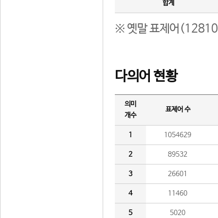
합계
※ 옛말 표제어(1281
다의어 현황
의미
표제어 수
개수
1
1054629
2
89532
3
26601
4
11460
5
5020