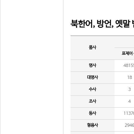
북한어, 방언, 옛말
품사
표제어
명사
4815
대명사
18
수사
3
조사
4
동사
1137
형용사
294