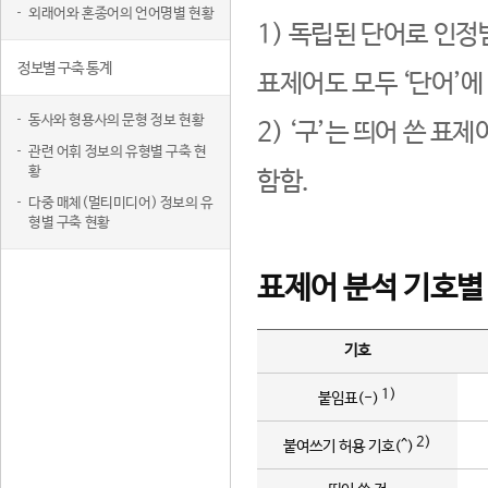
외래어와 혼종어의 언어명별 현황
1) 독립된 단어로 인정
정보별 구축 통계
표제어도 모두 ‘단어’에
동사와 형용사의 문형 정보 현황
2) ‘구’는 띄어 쓴 표
관련 어휘 정보의 유형별 구축 현
황
함함.
다중 매체(멀티미디어) 정보의 유
형별 구축 현황
표제어 분석 기호별
기호
1)
붙임표(-)
2)
붙여쓰기 허용 기호(^)