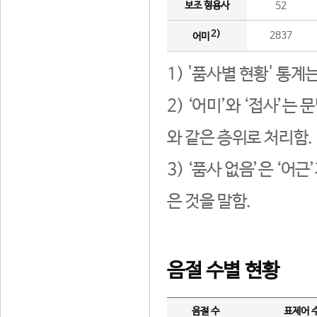
보조 형용사
52
2)
2837
어미
1) '품사별 현황' 통계
2) ‘어미’와 ‘접사’
와 같은 층위로 처리함.
3) ‘품사 없음’은 ‘어
은 것을 말함.
음절 수별 현황
음절 수
표제어 