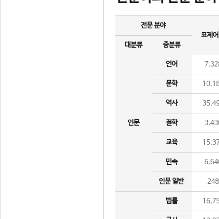
전문 분야
표제어
대분류
중분류
언어
7,32
문학
10,1
역사
35,4
인문
철학
3,43
교육
15,3
민속
6,64
인문 일반
24
법률
16,7