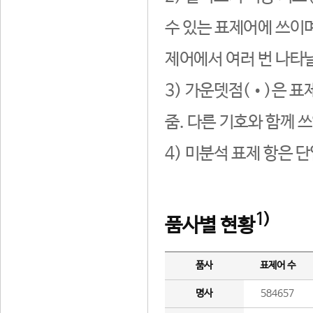
수 있는 표제어에 쓰이며
제어에서 여러 번 나타날
3) 가운뎃점(•)은 표
줌. 다른 기호와 함께 쓰
4) 미분석 표제 항은 
1)
품사별 현황
품사
표제어 수
명사
584657