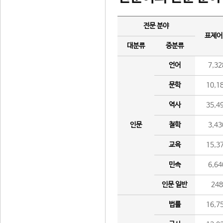
전문 분야
표제어
대분류
중분류
언어
7,32
문학
10,1
역사
35,4
인문
철학
3,43
교육
15,3
민속
6,64
인문 일반
24
법률
16,7