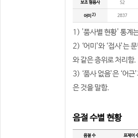
보조 형용사
52
2)
2837
어미
1) '품사별 현황' 통계
2) ‘어미’와 ‘접사’
와 같은 층위로 처리함.
3) ‘품사 없음’은 ‘어
은 것을 말함.
음절 수별 현황
음절 수
표제어 