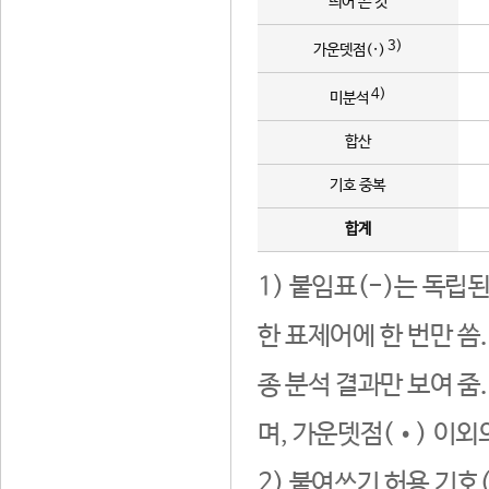
띄어 쓴 것
3)
가운뎃점(·)
4)
미분석
합산
기호 중복
합계
1) 붙임표(-)는 독립
한 표제어에 한 번만 씀
종 분석 결과만 보여 줌
며, 가운뎃점(•) 이외
2) 붙여쓰기 허용 기호