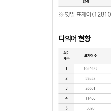
합계
※ 옛말 표제어(1281
다의어 현황
의미
표제어 수
개수
1
1054629
2
89532
3
26601
4
11460
5
5020