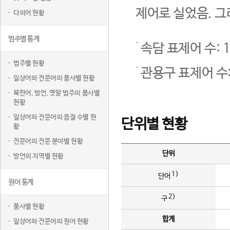
제어로 실었음. 그
다의어 현황
범주별 통계
속담 표제어 수: 1
범주별 현황
관용구 표제어 수:
일상어와 전문어의 품사별 현황
북한어, 방언, 옛말 범주의 품사별
현황
일상어와 전문어의 음절 수별 현
단위별 현황
황
전문어의 전문 분야별 현황
단위
방언의 지역별 현황
1)
단어
원어 통계
2)
구
품사별 현황
합계
일상어와 전문어의 원어 현황