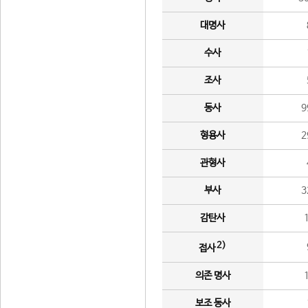
대명사
수사
조사
동사
9
형용사
2
관형사
부사
3
감탄사
2)
접사
의존 명사
보조 동사