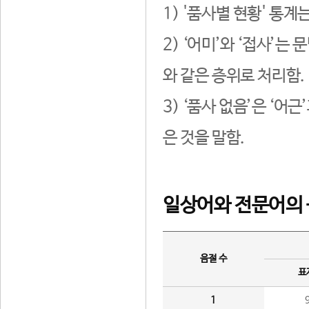
1) '품사별 현황' 통계
2) ‘어미’와 ‘접사’
와 같은 층위로 처리함.
3) ‘품사 없음’은 ‘어
은 것을 말함.
일상어와 전문어의 
음절 수
표
1