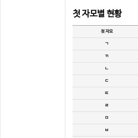
첫 자모별 현황
첫 자모
ㄱ
ㄲ
ㄴ
ㄷ
ㄸ
ㄹ
ㅁ
ㅂ