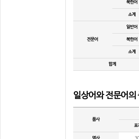
북한어
소계
일반어
전문어
북한어
소계
합계
일상어와 전문어의 
품사
표
명사
3