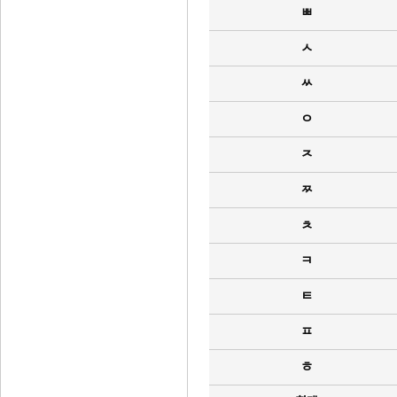
ㅃ
ㅅ
ㅆ
ㅇ
ㅈ
ㅉ
ㅊ
ㅋ
ㅌ
ㅍ
ㅎ