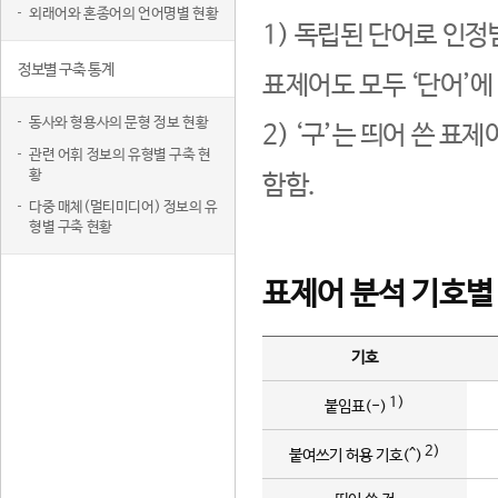
외래어와 혼종어의 언어명별 현황
1) 독립된 단어로 인정
정보별 구축 통계
표제어도 모두 ‘단어’에
동사와 형용사의 문형 정보 현황
2) ‘구’는 띄어 쓴 표
관련 어휘 정보의 유형별 구축 현
황
함함.
다중 매체(멀티미디어) 정보의 유
형별 구축 현황
표제어 분석 기호별
기호
1)
붙임표(-)
2)
붙여쓰기 허용 기호(^)