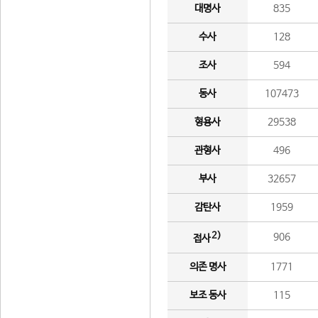
대명사
835
수사
128
조사
594
동사
107473
형용사
29538
관형사
496
부사
32657
감탄사
1959
2)
906
접사
의존 명사
1771
보조 동사
115