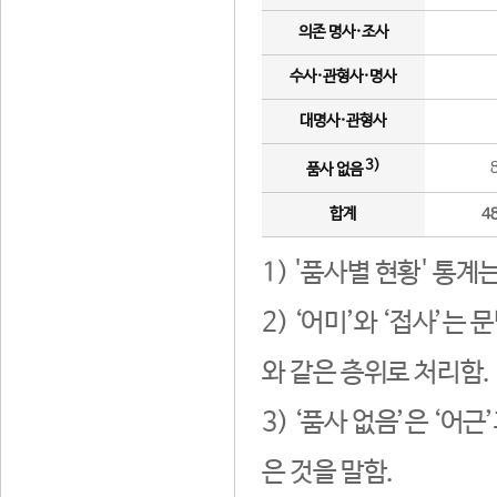
의존 명사·조사
수사·관형사·명사
대명사·관형사
3)
품사 없음
합계
4
1) '품사별 현황' 통계
2) ‘어미’와 ‘접사’
와 같은 층위로 처리함.
3) ‘품사 없음’은 ‘어
은 것을 말함.