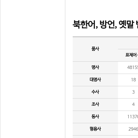
북한어, 방언, 옛말
품사
표제어
명사
4815
대명사
18
수사
3
조사
4
동사
1137
형용사
294