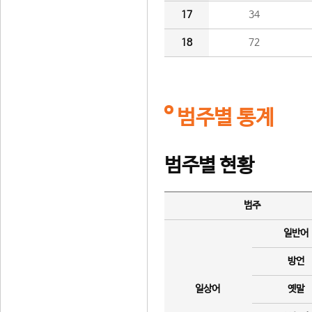
17
34
18
72
범주별 통계
범주별 현황
범주
일반어
방언
일상어
옛말