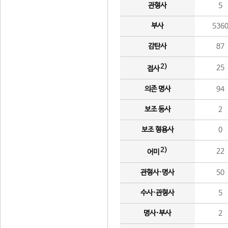
관형사
5
부사
536
감탄사
87
2)
25
접사
의존 명사
94
보조 동사
2
보조 형용사
0
2)
22
어미
관형사·명사
50
수사·관형사
5
명사·부사
2