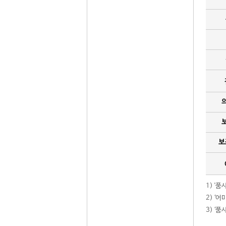
보
1) '
2) ‘
3) ‘