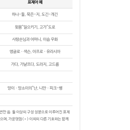
표제어 예
하나-둘, 묵은-지, 도긴-개긴
윗몸^일으키기, 고가^도로
사랑손님과 어머니, 이솝 우화
앵글로ㆍ색슨, 아프로ㆍ유라시아
가다, 가냘프다, 도라지, 고드름
망이ㆍ망소이의^난, 니만ㆍ피크-병
 번만 씀. 둘 이상의 구성 성분으로 이루어진 표제
않으며, 가운뎃점(•) 이외의 다른 기호와는 함께