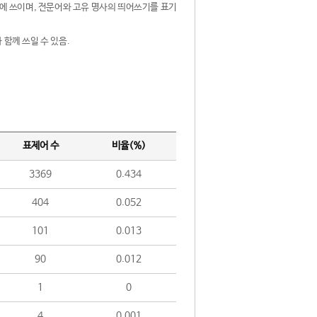
제어에 쓰이며, 전문어와 고유 명사의 띄어쓰기를 표기
 함께 쓰일 수 있음.
표제어 수
비율(%)
3369
0.434
404
0.052
101
0.013
90
0.012
1
0
4
0.001