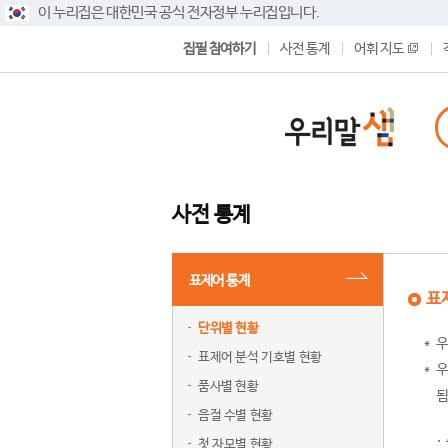
이 누리집은 대한민국 공식 전자정부 누리집입니다.
집필 참여하기
사전 통계
어휘 지도
사전 통계
표제어 통계
표
단위별 현황
우
표제어 분석 기호별 현황
우
품사별 현황
됨
음절 수별 현황
첫 자모별 현황