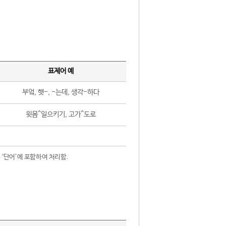
표제어 예
부엌, 햇-, -는데, 생각-하다
윗몸^일으키기, 고가^도로
 ‘단어’에 포함하여 처리함.