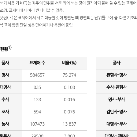
여쓰기 허용 기호(^)는 좌우의 단위를 서로 띄어 쓰는 것이 원칙이되 붙여 쓸 수 있는 표
 쓰임. 표제어에서 여러 번 나타날 수 있음.
운뎃점(•)은 표제어에서 서로 대등한 것이 병렬될 때 병렬되는 단위를 보여 줌. 다른 기호와
분석 표제 항은 단일 성분 단어이거나 북한어 등임.
1)
 현황
품사
표제어 수
비율(%)
품사
명사
584657
75.274
관형사·명사
대명사
835
0.108
수사·관형사
수사
128
0.016
명사·부사
조사
594
0.076
감탄사·명사
동사
107473
13.837
대명사·부사
형용사
29538
3.803
대명사·감탄사