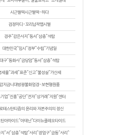
날개-꼬마하루살이, 털줄뾰족코-조개벌레
시근벌떡시근벌떡-하다
검정마디-꼬리납작맵시벌
경주^감은사지^동서^삼층^석탑
대한민국^임시^정부^수립^기념일
대구^동화사^금당암^동서^삼층^석탑
영세율^과세^표준^신고^불성실^가산세
감지금니대방광불화엄경-보현행원품
기업^진흥^공단^전자^상거래^지원^센터
로테스탄티즘의 윤리와 자본주의의 정신
코틴아마이드^아데닌^다이뉴클레오타이드
지^서^삼층^석탑^사리^장엄구^금동^사리^