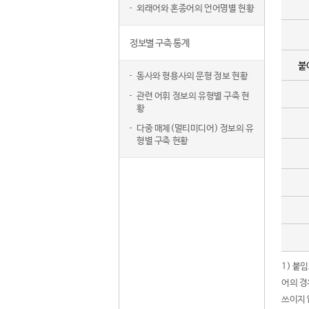
외래어와 혼종어의 언어명별 현황
정보별 구축 통계
붙
동사와 형용사의 문형 정보 현황
관련 어휘 정보의 유형별 구축 현
황
다중 매체(멀티미디어) 정보의 유
형별 구축 현황
1) 붙
어의 경
쓰이지 