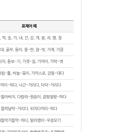
표제어 예
, 먹, 숯, 가, 내, 간, 강, 개, 광, 과, 명, 청
대, 골무, 동이, 윷-판, 참-빗, 가게, 가끔
지, 돋보-기, 가겟-집, 가까이, 가락-엿
럼-틀, 바늘-꽂이, 가까스로, 강동-대다
까이-하다, 나근-거리다, 타닥-거리다
-할아버지, 다람쥐-원숭이, 갈팡질팡-하다
들락날락-거리다, 뒤치다꺼리-하다
가들막가들막-하다, 말라깽이-꾸정모기