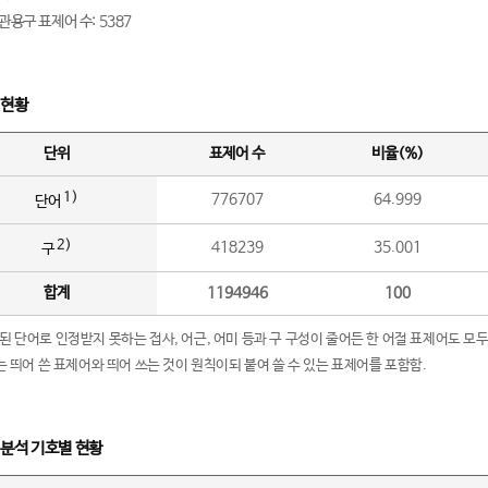
관용구 표제어 수: 5387
 현황
단위
표제어 수
비율(%)
1)
776707
64.999
단어
2)
418239
35.001
구
합계
1194946
100
립된 단어로 인정받지 못하는 접사, 어근, 어미 등과 구 구성이 줄어든 한 어절 표제어도 모두
구’는 띄어 쓴 표제어와 띄어 쓰는 것이 원칙이되 붙여 쓸 수 있는 표제어를 포함함.
 분석 기호별 현황