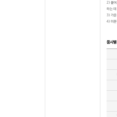
2) 붙
하는 데
3) 가
4) 미
품사별