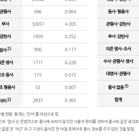
관형사
496
0.064
동사·형용사
부사
32657
4.205
관형사·감탄사
감탄사
1959
0.252
부사·감탄사
의존 명사·조사
2)
906
0.117
접사
수사·관형사·명사
의존 명사
1771
0.228
대명사·관형사
보조 동사
115
0.015
3)
조 형용사
52
0.007
품사 없음
합계
2)
2837
0.365
어미
품사별 현황' 통계는 '단어'를 대상으로 함.
어미’와 ‘접사’는 문법적으로 품사에 속하지 않지만 사용자 편의를 위하여 품사와 같은 층위로
품사 없음’은 ‘어근’과 구 구성이 줄어든 한 어절 표제어로 품사 정보를 주지 않은 것을 말함.