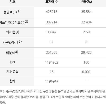
기호
표제어 수
비율(%)
1)
425213
35.584
붙임표(-)
2)
387214
32.404
여쓰기 허용 기호(^)
띄어 쓴 것
30947
2.59
3)
0
0
가운뎃점(·)
4)
351588
29.423
미분석
합산
1194962
100
기호 중복
15
0.001
합계
1194947
-
임표(-)는 독립된 단어 표제어의 직접 구성 성분을 분석한 결과를 표시하며 한 표제어에 한
우에도 최종 분석 결과만 보여 줌. 붙임표(-)가 쓰인 표제어는 띄어 쓰는 것이 허용되지 
않음.