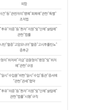
외함
사건^등^관련자의^명예^회복에^관한^특별^
조치법
^후유^의증^등^환자^지원^및^단체^설립에^
관한^법률
니틴^혈증^고암모니아^혈증^고시투룰린뇨^
증후군
청의^위치와^각급^검찰청의^명칭^및^위치
에^관한^규정
^일시^수입을^위한^일시^수입^통관^증서에
^관한^관세^협약
^후유^의증^등^환자^지원^및^단체^설립에^
관한^법률^시행^규칙