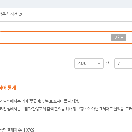
작은 창 사전
옛한글
2026
7
년
제어 통계
리말샘에서는 의미(뜻풀이) 단위로 표제어를 제시함.
리말샘에서는 속담과 관용구의 검색 편의를 위해 정보 항목이 아닌 표제어로 실었음. 그러
.
속담 표제어 수: 10769