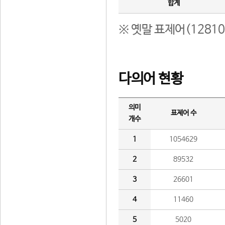
합계
※ 옛말 표제어(1281
다의어 현황
의미
표제어 수
개수
1
1054629
2
89532
3
26601
4
11460
5
5020