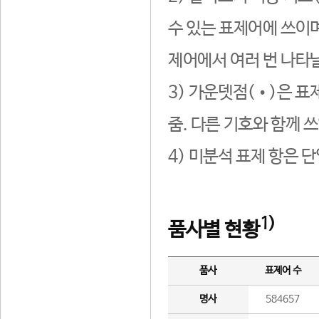
수 있는 표제어에 쓰이며
제어에서 여러 번 나타날
3) 가운뎃점(•)은 표
줌. 다른 기호와 함께 쓰
4) 미분석 표제 항은 
1)
품사별 현황
품사
표제어 수
명사
584657