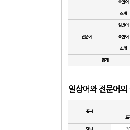
북한어
소계
일반어
전문어
북한어
소계
합계
일상어와 전문어의 
품사
표
명사
3