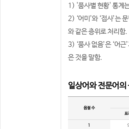
1) '품사별 현황' 통계
2) ‘어미’와 ‘접사’
와 같은 층위로 처리함.
3) ‘품사 없음’은 ‘어
은 것을 말함.
일상어와 전문어의 
음절 수
표
1