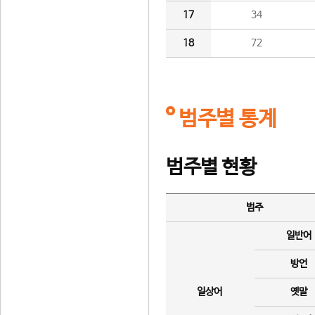
17
34
18
72
범주별 통계
범주별 현황
범주
일반어
방언
일상어
옛말