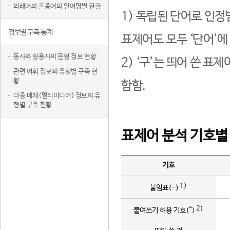
외래어와 혼종어의 언어명별 현황
1) 독립된 단어로 인정
정보별 구축 통계
표제어도 모두 ‘단어’에
동사와 형용사의 문형 정보 현황
2) ‘구’는 띄어 쓴 표
관련 어휘 정보의 유형별 구축 현
황
함함.
다중 매체(멀티미디어) 정보의 유
형별 구축 현황
표제어 분석 기호별
기호
1)
붙임표(-)
2)
붙여쓰기 허용 기호(^)