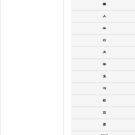
ㅃ
ㅅ
ㅆ
ㅇ
ㅈ
ㅉ
ㅊ
ㅋ
ㅌ
ㅍ
ㅎ