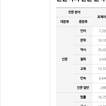
전문 분야
표제어
대분류
중분류
언어
7,32
문학
10,1
역사
35,4
인문
철학
3,43
교육
15,3
민속
6,64
인문 일반
24
법률
16,7