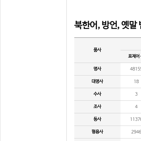
북한어, 방언, 옛말
품사
표제어
명사
4815
대명사
18
수사
3
조사
4
동사
1137
형용사
294