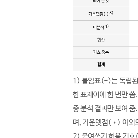
띄어 쓴 것
3)
가운뎃점(·)
4)
미분석
합산
기호 중복
합계
1) 붙임표(-)는 독립
한 표제어에 한 번만 씀
종 분석 결과만 보여 줌
며, 가운뎃점(•) 이외
2) 붙여쓰기 허용 기호