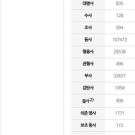
대명사
835
수사
128
조사
594
동사
107473
형용사
29538
관형사
496
부사
32657
감탄사
1959
2)
906
접사
의존 명사
1771
보조 동사
115