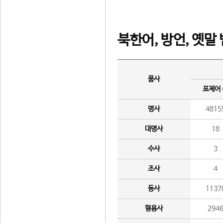
북한어, 방언, 옛말
품사
표제어
명사
4815
대명사
18
수사
3
조사
4
동사
1137
형용사
294