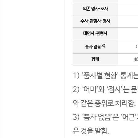
의존 명사·조사
수사·관형사·명사
대명사·관형사
3)
품사 없음
합계
4
1) '품사별 현황' 통계
2) ‘어미’와 ‘접사’
와 같은 층위로 처리함.
3) ‘품사 없음’은 ‘어
은 것을 말함.