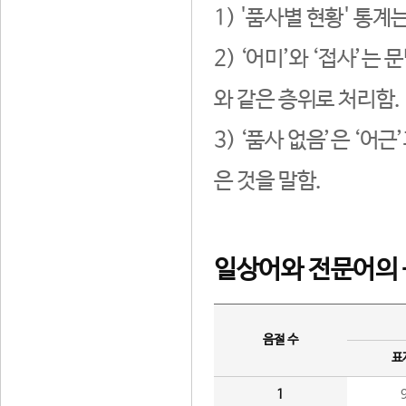
1) '품사별 현황' 통계
2) ‘어미’와 ‘접사’
와 같은 층위로 처리함.
3) ‘품사 없음’은 ‘어
은 것을 말함.
일상어와 전문어의 
음절 수
표
1