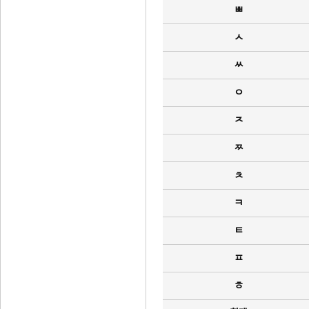
ㅃ
ㅅ
ㅆ
ㅇ
ㅈ
ㅉ
ㅊ
ㅋ
ㅌ
ㅍ
ㅎ