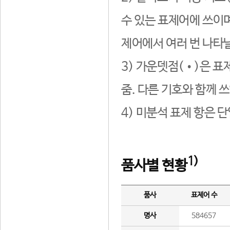
수 있는 표제어에 쓰이며
제어에서 여러 번 나타날
3) 가운뎃점(•)은 표
줌. 다른 기호와 함께 쓰
4) 미분석 표제 항은 
1)
품사별 현황
품사
표제어 수
명사
584657