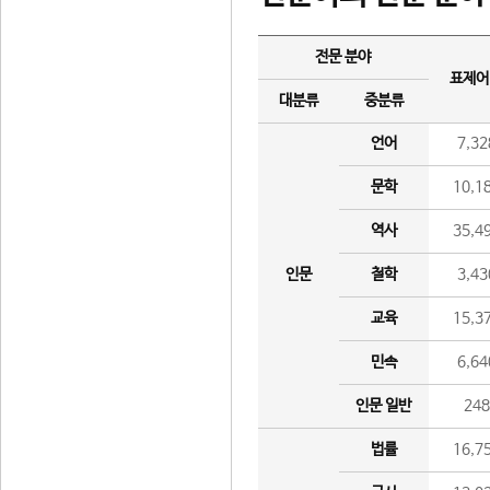
전문 분야
표제어
대분류
중분류
언어
7,32
문학
10,1
역사
35,4
인문
철학
3,43
교육
15,3
민속
6,64
인문 일반
24
법률
16,7