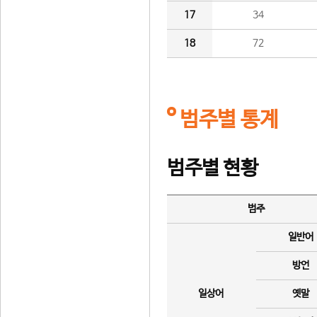
17
34
18
72
범주별 통계
범주별 현황
범주
일반어
방언
일상어
옛말