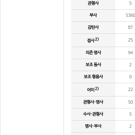
관형사
5
부사
536
감탄사
87
2)
25
접사
의존 명사
94
보조 동사
2
보조 형용사
0
2)
22
어미
관형사·명사
50
수사·관형사
5
명사·부사
2