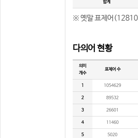
합계
※ 옛말 표제어(1281
다의어 현황
의미
표제어 수
개수
1
1054629
2
89532
3
26601
4
11460
5
5020