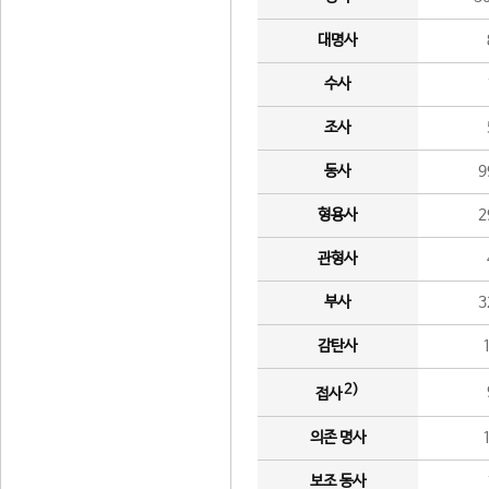
대명사
수사
조사
동사
9
형용사
2
관형사
부사
3
감탄사
2)
접사
의존 명사
보조 동사