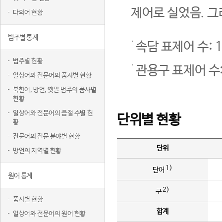
제어로 실었음. 그
다의어 현황
범주별 통계
속담 표제어 수: 1
범주별 현황
관용구 표제어 수:
일상어와 전문어의 품사별 현황
북한어, 방언, 옛말 범주의 품사별
현황
일상어와 전문어의 음절 수별 현
단위별 현황
황
전문어의 전문 분야별 현황
단위
방언의 지역별 현황
1)
단어
원어 통계
2)
구
품사별 현황
합계
일상어와 전문어의 원어 현황