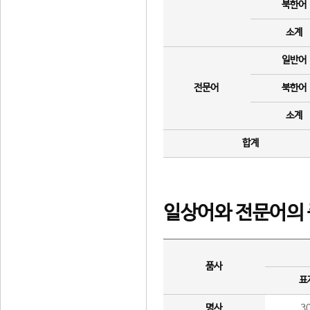
북한어
소계
일반어
전문어
북한어
소계
합계
일상어와 전문어의 
품사
표
명사
3