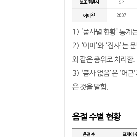
보조 형용사
52
2)
2837
어미
1) '품사별 현황' 통계
2) ‘어미’와 ‘접사’
와 같은 층위로 처리함.
3) ‘품사 없음’은 ‘어
은 것을 말함.
음절 수별 현황
음절 수
표제어 