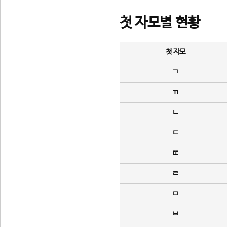
첫 자모별 현황
첫 자모
ㄱ
ㄲ
ㄴ
ㄷ
ㄸ
ㄹ
ㅁ
ㅂ