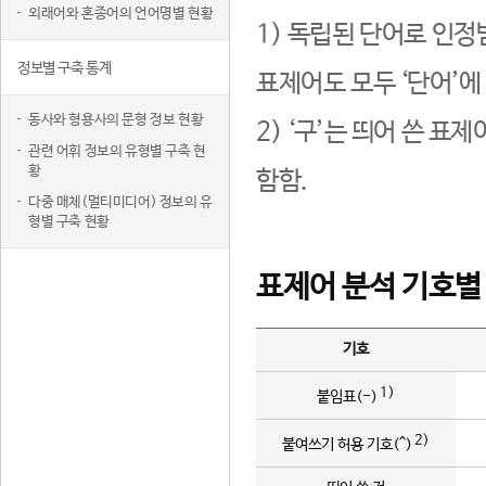
외래어와 혼종어의 언어명별 현황
1) 독립된 단어로 인정
정보별 구축 통계
표제어도 모두 ‘단어’에
동사와 형용사의 문형 정보 현황
2) ‘구’는 띄어 쓴 표
관련 어휘 정보의 유형별 구축 현
황
함함.
다중 매체(멀티미디어) 정보의 유
형별 구축 현황
표제어 분석 기호별
기호
1)
붙임표(-)
2)
붙여쓰기 허용 기호(^)