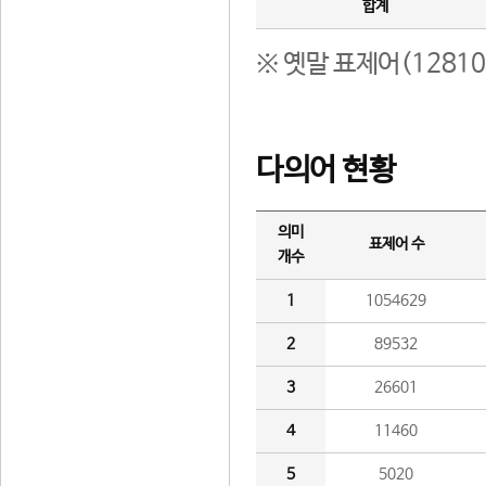
합계
※ 옛말 표제어(1281
다의어 현황
의미
표제어 수
개수
1
1054629
2
89532
3
26601
4
11460
5
5020