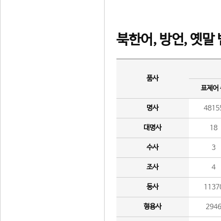
북한어, 방언, 옛말
품사
표제어
명사
4815
대명사
18
수사
3
조사
4
동사
1137
형용사
294