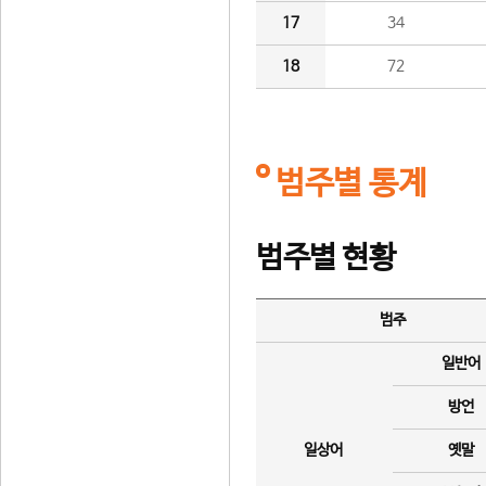
17
34
18
72
범주별 통계
범주별 현황
범주
일반어
방언
일상어
옛말