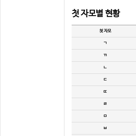
첫 자모별 현황
첫 자모
ㄱ
ㄲ
ㄴ
ㄷ
ㄸ
ㄹ
ㅁ
ㅂ