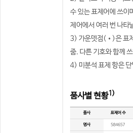
수 있는 표제어에 쓰이며
제어에서 여러 번 나타날
3) 가운뎃점(•)은 표
줌. 다른 기호와 함께 쓰
4) 미분석 표제 항은 
1)
품사별 현황
품사
표제어 수
명사
584657