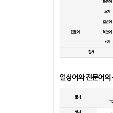
북한어
소계
일반어
전문어
북한어
소계
합계
일상어와 전문어의 
품사
표
명사
3