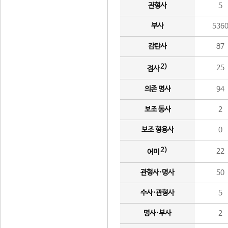
관형사
5
부사
536
감탄사
87
2)
25
접사
의존 명사
94
보조 동사
2
보조 형용사
0
2)
22
어미
관형사·명사
50
수사·관형사
5
명사·부사
2