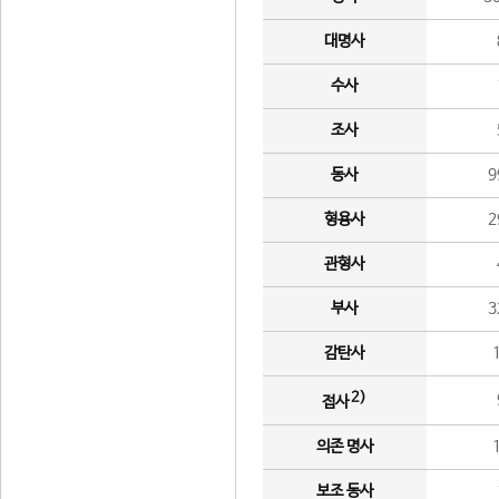
대명사
수사
조사
동사
9
형용사
2
관형사
부사
3
감탄사
2)
접사
의존 명사
보조 동사