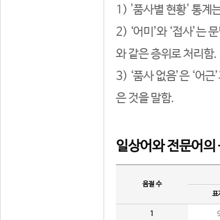
1) '품사별 현황' 통계
2) ‘어미’와 ‘접사’
와 같은 층위로 처리함.
3) ‘품사 없음’은 ‘어
은 것을 말함.
일상어와 전문어의 
음절 수
표
1