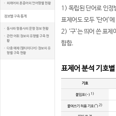
외래어와 혼종어의 언어명별 현황
1) 독립된 단어로 인정
정보별 구축 통계
표제어도 모두 ‘단어’에
동사와 형용사의 문형 정보 현황
2) ‘구’는 띄어 쓴 표
관련 어휘 정보의 유형별 구축 현
황
함함.
다중 매체(멀티미디어) 정보의 유
형별 구축 현황
표제어 분석 기호별
기호
1)
붙임표(-)
2)
붙여쓰기 허용 기호(^)