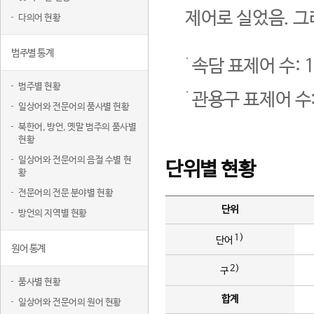
제어로 실었음. 그
다의어 현황
범주별 통계
속담 표제어 수: 1
범주별 현황
관용구 표제어 수:
일상어와 전문어의 품사별 현황
북한어, 방언, 옛말 범주의 품사별
현황
일상어와 전문어의 음절 수별 현
단위별 현황
황
전문어의 전문 분야별 현황
단위
방언의 지역별 현황
1)
단어
원어 통계
2)
구
품사별 현황
합계
일상어와 전문어의 원어 현황