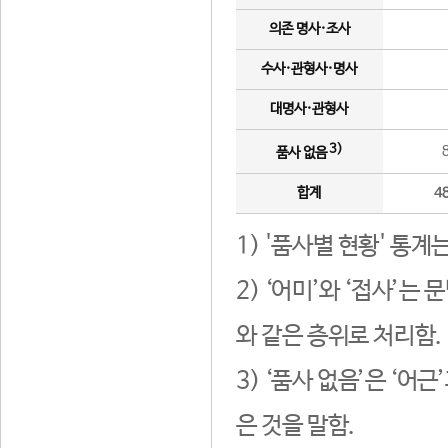
의존 명사·조사
수사·관형사·명사
대명사·관형사
3)
품사 없음
합계
4
1) '품사별 현황' 통계
2) ‘어미’와 ‘접사’
와 같은 층위로 처리함.
3) ‘품사 없음’은 ‘어
은 것을 말함.