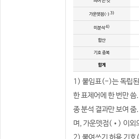
띄어 쓴 것
3)
가운뎃점(·)
4)
미분석
합산
기호 중복
합계
1) 붙임표(-)는 독립
한 표제어에 한 번만 씀
종 분석 결과만 보여 줌
며, 가운뎃점(•) 이외
2) 붙여쓰기 허용 기호