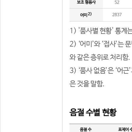
보조 형용사
52
2)
2837
어미
1) '품사별 현황' 통계
2) ‘어미’와 ‘접사’
와 같은 층위로 처리함.
3) ‘품사 없음’은 ‘어
은 것을 말함.
음절 수별 현황
음절 수
표제어 