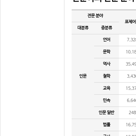
전문 분야
표제어
대분류
중분류
언어
7,32
문학
10,1
역사
35,4
인문
철학
3,43
교육
15,3
민속
6,64
인문 일반
24
법률
16,7