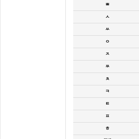
ㅃ
ㅅ
ㅆ
ㅇ
ㅈ
ㅉ
ㅊ
ㅋ
ㅌ
ㅍ
ㅎ