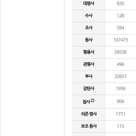
대명사
835
수사
128
조사
594
동사
107473
형용사
29538
관형사
496
부사
32657
감탄사
1959
2)
906
접사
의존 명사
1771
보조 동사
115