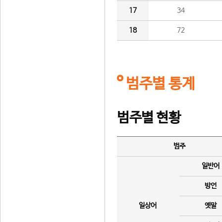
17
34
18
72
범주별 통계
범주별 현황
범주
일반어
방언
일상어
옛말