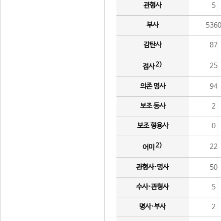
관형사
5
부사
536
감탄사
87
2)
25
접사
의존 명사
94
보조 동사
2
보조 형용사
0
2)
22
어미
관형사·명사
50
수사·관형사
5
명사·부사
2