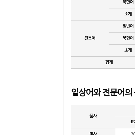
북한어
소계
일반어
전문어
북한어
소계
합계
일상어와 전문어의 
품사
표
명사
3