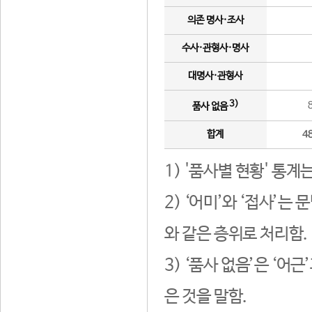
의존 명사·조사
수사·관형사·명사
대명사·관형사
3)
품사 없음
합계
4
1) '품사별 현황' 통계
2) ‘어미’와 ‘접사’
와 같은 층위로 처리함.
3) ‘품사 없음’은 ‘어
은 것을 말함.