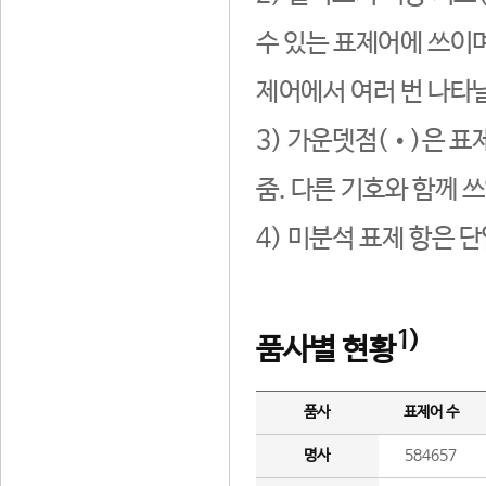
수 있는 표제어에 쓰이며
제어에서 여러 번 나타날
3) 가운뎃점(•)은 표
줌. 다른 기호와 함께 쓰
4) 미분석 표제 항은 
1)
품사별 현황
품사
표제어 수
명사
584657