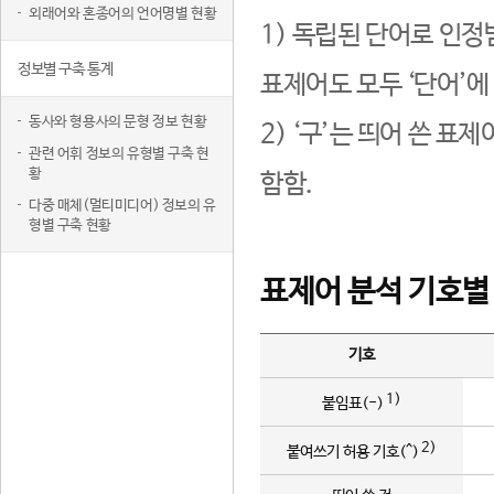
외래어와 혼종어의 언어명별 현황
1) 독립된 단어로 인정
정보별 구축 통계
표제어도 모두 ‘단어’에
동사와 형용사의 문형 정보 현황
2) ‘구’는 띄어 쓴 표
관련 어휘 정보의 유형별 구축 현
황
함함.
다중 매체(멀티미디어) 정보의 유
형별 구축 현황
표제어 분석 기호별
기호
1)
붙임표(-)
2)
붙여쓰기 허용 기호(^)