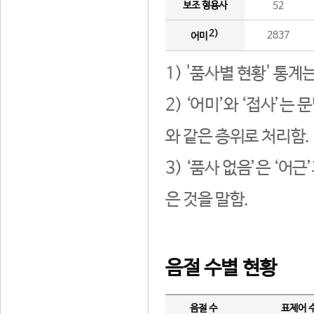
보조 형용사
52
2)
2837
어미
1) '품사별 현황' 통계
2) ‘어미’와 ‘접사’
와 같은 층위로 처리함.
3) ‘품사 없음’은 ‘어
은 것을 말함.
음절 수별 현황
음절 수
표제어 