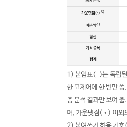
띄어 쓴 것
3)
가운뎃점(·)
4)
미분석
합산
기호 중복
합계
1) 붙임표(-)는 독립
한 표제어에 한 번만 씀
종 분석 결과만 보여 줌
며, 가운뎃점(•) 이외
2) 붙여쓰기 허용 기호