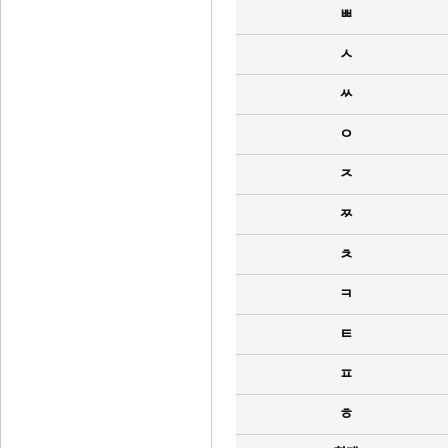
ㅃ
ㅅ
ㅆ
ㅇ
ㅈ
ㅉ
ㅊ
ㅋ
ㅌ
ㅍ
ㅎ