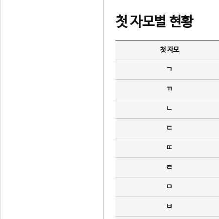
첫 자모별 현황
첫 자모
ㄱ
ㄲ
ㄴ
ㄷ
ㄸ
ㄹ
ㅁ
ㅂ