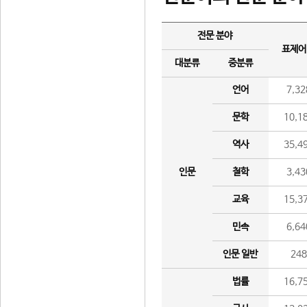
전문 분야
표제어
대분류
중분류
언어
7,32
문학
10,1
역사
35,4
인문
철학
3,43
교육
15,3
민속
6,64
인문 일반
24
법률
16,7