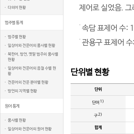
제어로 실었음. 그
다의어 현황
범주별 통계
속담 표제어 수: 1
범주별 현황
관용구 표제어 수:
일상어와 전문어의 품사별 현황
북한어, 방언, 옛말 범주의 품사별
현황
일상어와 전문어의 음절 수별 현
단위별 현황
황
전문어의 전문 분야별 현황
단위
방언의 지역별 현황
1)
단어
원어 통계
2)
구
품사별 현황
합계
일상어와 전문어의 원어 현황