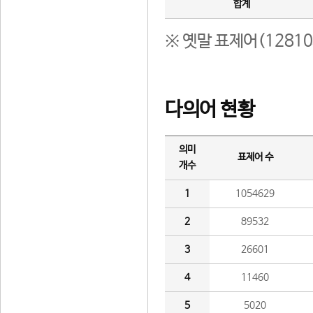
합계
※ 옛말 표제어(1281
다의어 현황
의미
표제어 수
개수
1
1054629
2
89532
3
26601
4
11460
5
5020