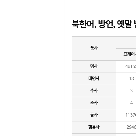
북한어, 방언, 옛말
품사
표제어
명사
4815
대명사
18
수사
3
조사
4
동사
1137
형용사
294