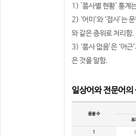
1) '품사별 현황' 통계
2) ‘어미’와 ‘접사’
와 같은 층위로 처리함.
3) ‘품사 없음’은 ‘어
은 것을 말함.
일상어와 전문어의 
음절 수
표
1