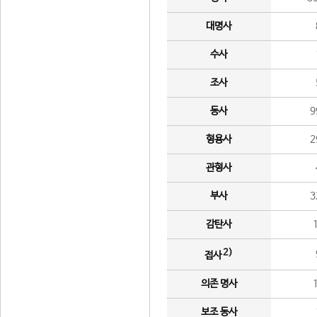
대명사
수사
조사
동사
9
형용사
2
관형사
부사
3
감탄사
2)
접사
의존 명사
보조 동사