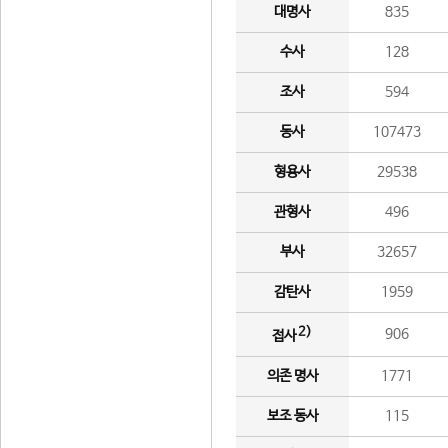
대명사
835
수사
128
조사
594
동사
107473
형용사
29538
관형사
496
부사
32657
감탄사
1959
2)
906
접사
의존 명사
1771
보조 동사
115