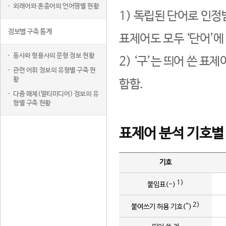
외래어와 혼종어의 언어명별 현황
1) 독립된 단어로 인정
정보별 구축 통계
표제어도 모두 ‘단어’에
동사와 형용사의 문형 정보 현황
2) ‘구’는 띄어 쓴 표
관련 어휘 정보의 유형별 구축 현
황
함함.
다중 매체(멀티미디어) 정보의 유
형별 구축 현황
표제어 분석 기호별
기호
1)
붙임표(-)
2)
붙여쓰기 허용 기호(^)