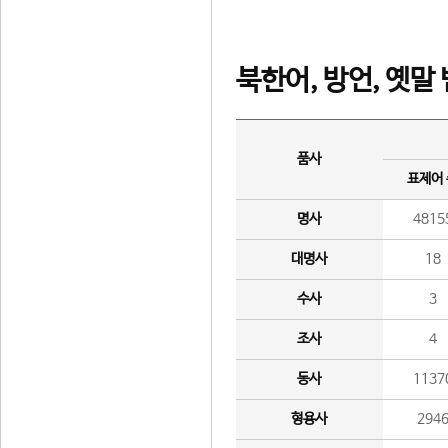
북한어, 방언, 옛말
품사
표제어
명사
4815
대명사
18
수사
3
조사
4
동사
1137
형용사
294