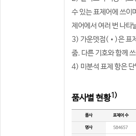
수 있는 표제어에 쓰이며
제어에서 여러 번 나타날
3) 가운뎃점(•)은 표
줌. 다른 기호와 함께 쓰
4) 미분석 표제 항은 
1)
품사별 현황
품사
표제어 수
명사
584657