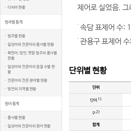
제어로 실었음. 그
다의어 현황
범주별 통계
속담 표제어 수: 1
범주별 현황
관용구 표제어 수:
일상어와 전문어의 품사별 현황
북한어, 방언, 옛말 범주의 품사별
현황
일상어와 전문어의 음절 수별 현
단위별 현황
황
전문어의 전문 분야별 현황
단위
방언의 지역별 현황
1)
단어
원어 통계
2)
구
품사별 현황
합계
일상어와 전문어의 원어 현황