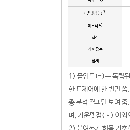
띄어 쓴 것
3)
가운뎃점(·)
4)
미분석
합산
기호 중복
합계
1) 붙임표(-)는 독립
한 표제어에 한 번만 씀
종 분석 결과만 보여 줌
며, 가운뎃점(•) 이외
2) 붙여쓰기 허용 기호