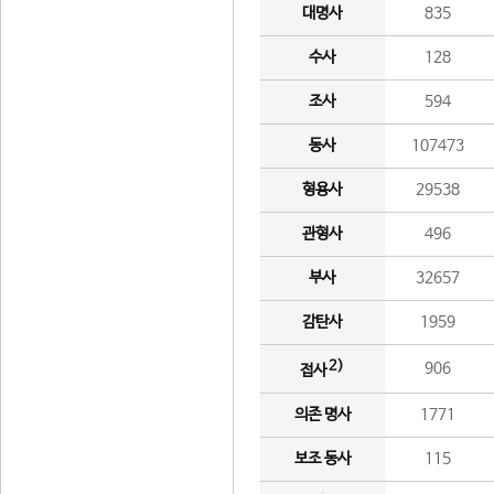
대명사
835
수사
128
조사
594
동사
107473
형용사
29538
관형사
496
부사
32657
감탄사
1959
2)
906
접사
의존 명사
1771
보조 동사
115