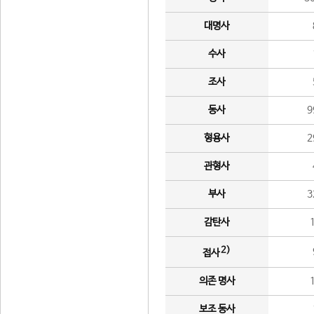
대명사
수사
조사
동사
9
형용사
2
관형사
부사
3
감탄사
2)
접사
의존 명사
보조 동사