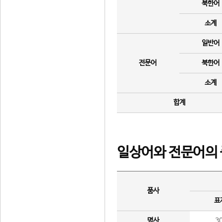
북한어
소계
일반어
전문어
북한어
소계
합계
일상어와 전문어의 
품사
표
명사
3