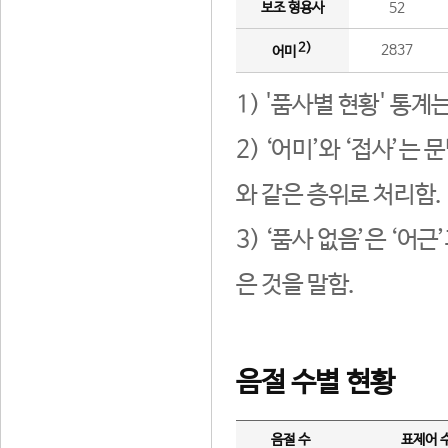
보조 형용사
52
2)
2837
어미
1) '품사별 현황' 통계
2) ‘어미’와 ‘접사’
와 같은 층위로 처리함.
3) ‘품사 없음’은 ‘어
은 것을 말함.
음절 수별 현황
음절 수
표제어 