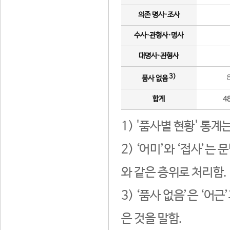
의존 명사·조사
수사·관형사·명사
대명사·관형사
3)
품사 없음
합계
4
1) '품사별 현황' 통계
2) ‘어미’와 ‘접사’
와 같은 층위로 처리함.
3) ‘품사 없음’은 ‘어
은 것을 말함.