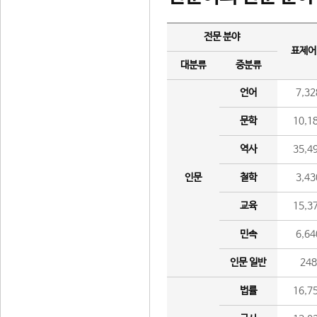
전문 분야
표제어
대분류
중분류
언어
7,32
문학
10,1
역사
35,4
인문
철학
3,43
교육
15,3
민속
6,64
인문 일반
24
법률
16,7