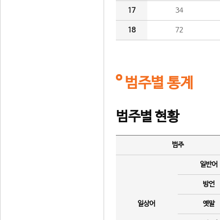
17
34
18
72
범주별 통계
범주별 현황
범주
일반어
방언
일상어
옛말