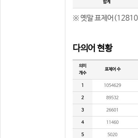
합계
※ 옛말 표제어(1281
다의어 현황
의미
표제어 수
개수
1
1054629
2
89532
3
26601
4
11460
5
5020