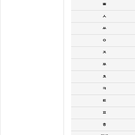
ㅃ
ㅅ
ㅆ
ㅇ
ㅈ
ㅉ
ㅊ
ㅋ
ㅌ
ㅍ
ㅎ