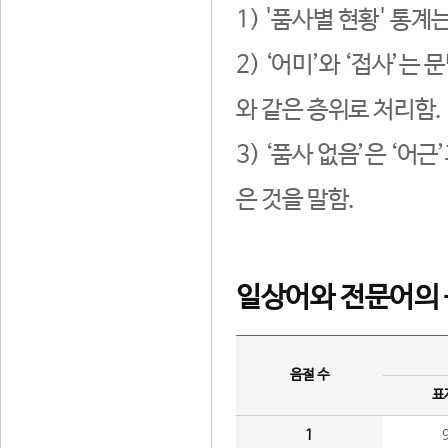
1) '품사별 현황' 통계
2) ‘어미’와 ‘접사’
와 같은 층위로 처리함.
3) ‘품사 없음’은 ‘어
은 것을 말함.
일상어와 전문어의 
음절 수
표
1