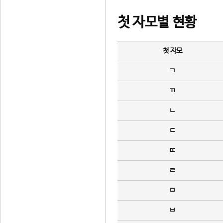
첫 자모별 현황
첫 자모
ㄱ
ㄲ
ㄴ
ㄷ
ㄸ
ㄹ
ㅁ
ㅂ