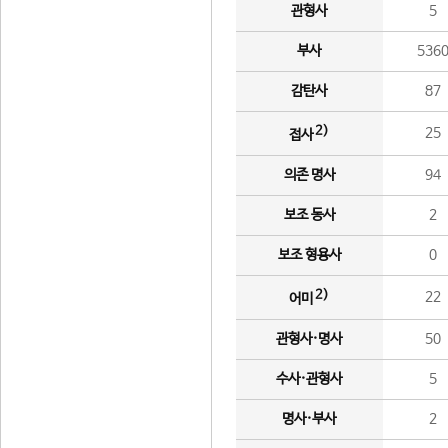
관형사
5
부사
536
감탄사
87
2)
25
접사
의존 명사
94
보조 동사
2
보조 형용사
0
2)
22
어미
관형사·명사
50
수사·관형사
5
명사·부사
2