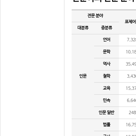
전문 분야
표제어
대분류
중분류
언어
7,32
문학
10,1
역사
35,4
인문
철학
3,43
교육
15,3
민속
6,64
인문 일반
24
법률
16,7