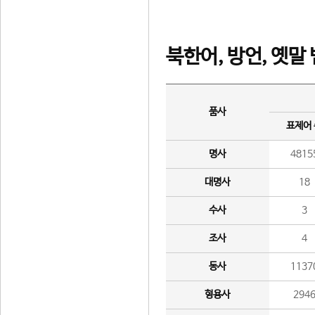
북한어, 방언, 옛말
품사
표제어
명사
4815
대명사
18
수사
3
조사
4
동사
1137
형용사
294