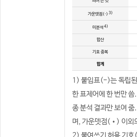
띄어 쓴 것
3)
가운뎃점(·)
4)
미분석
합산
기호 중복
합계
1) 붙임표(-)는 독립
한 표제어에 한 번만 씀
종 분석 결과만 보여 줌
며, 가운뎃점(•) 이외
2) 붙여쓰기 허용 기호