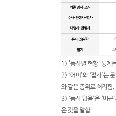
의존 명사·조사
수사·관형사·명사
대명사·관형사
3)
품사 없음
합계
4
1) '품사별 현황' 통계
2) ‘어미’와 ‘접사’
와 같은 층위로 처리함.
3) ‘품사 없음’은 ‘어
은 것을 말함.