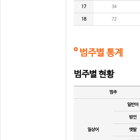
17
34
18
72
범주별 통계
범주별 현황
범주
일반어
방언
일상어
옛말