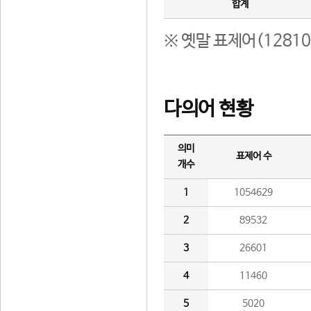
합계
※ 옛말 표제어(1281
다의어 현황
의미
표제어 수
개수
1
1054629
2
89532
3
26601
4
11460
5
5020