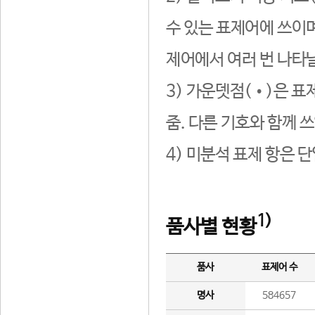
수 있는 표제어에 쓰이며
제어에서 여러 번 나타날
3) 가운뎃점(•)은 표
줌. 다른 기호와 함께 쓰
4) 미분석 표제 항은 
1)
품사별 현황
품사
표제어 수
명사
584657