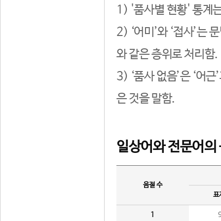
1) '품사별 현황' 통계
2) ‘어미’와 ‘접사’
와 같은 층위로 처리함.
3) ‘품사 없음’은 ‘어
은 것을 말함.
일상어와 전문어의 
음절 수
표
1