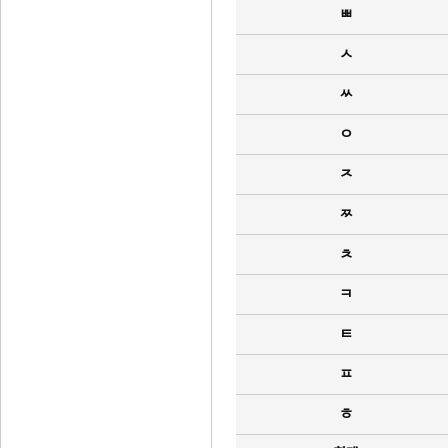
ㅃ
ㅅ
ㅆ
ㅇ
ㅈ
ㅉ
ㅊ
ㅋ
ㅌ
ㅍ
ㅎ