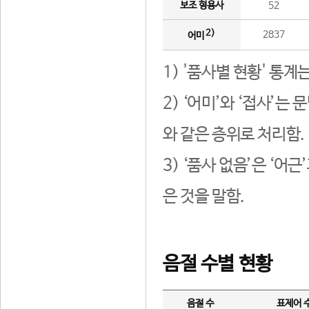
보조 형용사
52
2)
2837
어미
1) '품사별 현황' 통계
2) ‘어미’와 ‘접사’
와 같은 층위로 처리함.
3) ‘품사 없음’은 ‘어
은 것을 말함.
음절 수별 현황
음절 수
표제어 