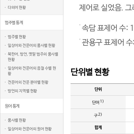
제어로 실었음. 그
다의어 현황
범주별 통계
속담 표제어 수: 1
범주별 현황
관용구 표제어 수:
일상어와 전문어의 품사별 현황
북한어, 방언, 옛말 범주의 품사별
현황
일상어와 전문어의 음절 수별 현
단위별 현황
황
전문어의 전문 분야별 현황
단위
방언의 지역별 현황
1)
단어
원어 통계
2)
구
품사별 현황
합계
일상어와 전문어의 원어 현황