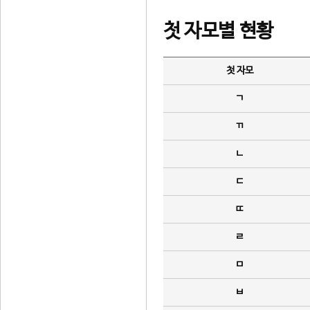
첫 자모별 현황
첫 자모
ㄱ
ㄲ
ㄴ
ㄷ
ㄸ
ㄹ
ㅁ
ㅂ