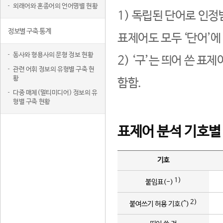
외래어와 혼종어의 언어명별 현황
1) 독립된 단어로 인정
정보별 구축 통계
표제어도 모두 ‘단어’에
동사와 형용사의 문형 정보 현황
2) ‘구’는 띄어 쓴 표
관련 어휘 정보의 유형별 구축 현
황
함함.
다중 매체(멀티미디어) 정보의 유
형별 구축 현황
표제어 분석 기호별
기호
1)
붙임표(-)
2)
붙여쓰기 허용 기호(^)