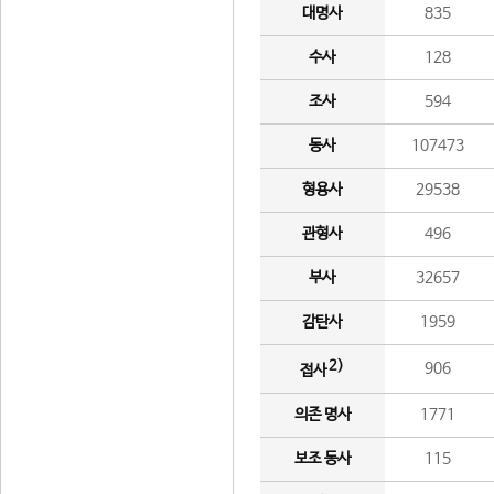
대명사
835
수사
128
조사
594
동사
107473
형용사
29538
관형사
496
부사
32657
감탄사
1959
2)
906
접사
의존 명사
1771
보조 동사
115