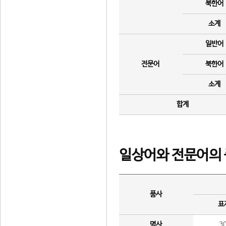
북한어
소계
일반어
전문어
북한어
소계
합계
일상어와 전문어의 
품사
표
명사
3