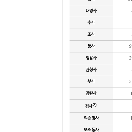
대명사
수사
조사
동사
9
형용사
2
관형사
부사
3
감탄사
2)
접사
의존 명사
보조 동사