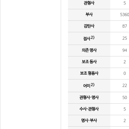
관형사
5
부사
536
감탄사
87
2)
25
접사
의존 명사
94
보조 동사
2
보조 형용사
0
2)
22
어미
관형사·명사
50
수사·관형사
5
명사·부사
2