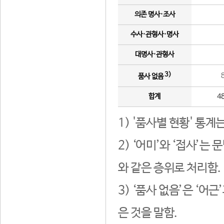
의존 명사·조사
수사·관형사·명사
대명사·관형사
3)
품사 없음
합계
4
1) '품사별 현황' 통계
2) ‘어미’와 ‘접사’
와 같은 층위로 처리함.
3) ‘품사 없음’은 ‘어
은 것을 말함.