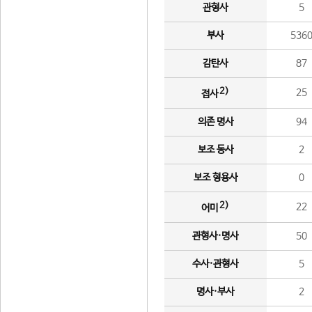
관형사
5
부사
536
감탄사
87
2)
25
접사
의존 명사
94
보조 동사
2
보조 형용사
0
2)
22
어미
관형사·명사
50
수사·관형사
5
명사·부사
2