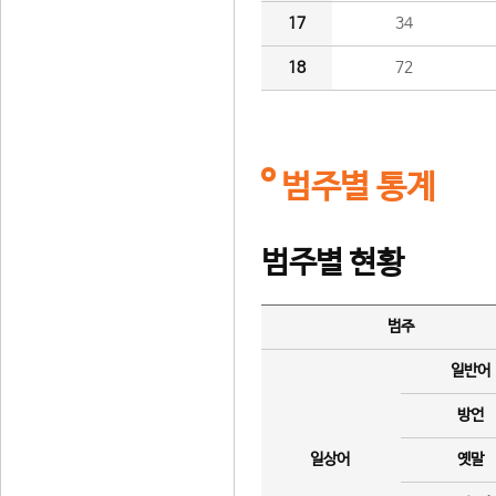
17
34
18
72
범주별 통계
범주별 현황
범주
일반어
방언
일상어
옛말