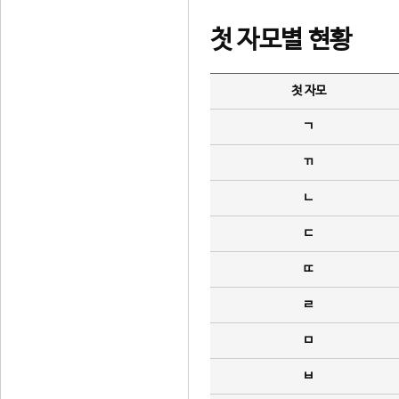
첫 자모별 현황
첫 자모
ㄱ
ㄲ
ㄴ
ㄷ
ㄸ
ㄹ
ㅁ
ㅂ