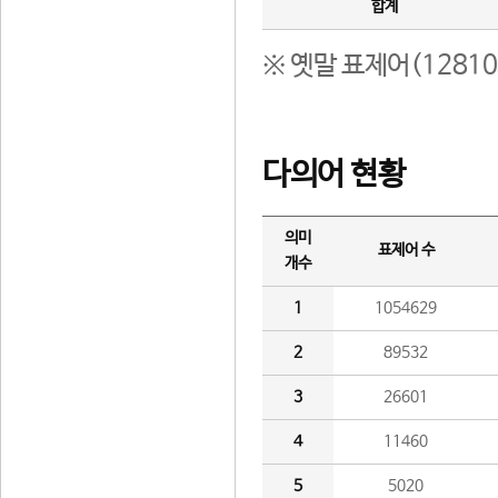
합계
※ 옛말 표제어(1281
다의어 현황
의미
표제어 수
개수
1
1054629
2
89532
3
26601
4
11460
5
5020