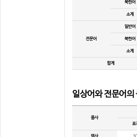
북한어
소계
일반어
전문어
북한어
소계
합계
일상어와 전문어의 
품사
표
명사
3