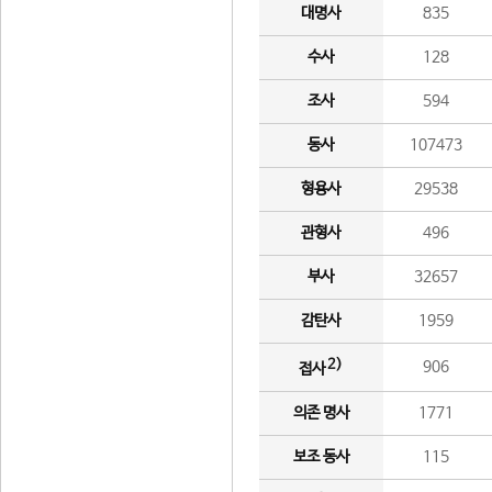
대명사
835
수사
128
조사
594
동사
107473
형용사
29538
관형사
496
부사
32657
감탄사
1959
2)
906
접사
의존 명사
1771
보조 동사
115