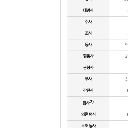
대명사
수사
조사
동사
9
형용사
2
관형사
부사
3
감탄사
2)
접사
의존 명사
보조 동사