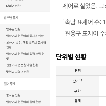
제어로 실었음. 그
다의어 현황
범주별 통계
속담 표제어 수: 1
범주별 현황
관용구 표제어 수:
일상어와 전문어의 품사별 현황
북한어, 방언, 옛말 범주의 품사별
현황
일상어와 전문어의 음절 수별 현
단위별 현황
황
전문어의 전문 분야별 현황
단위
방언의 지역별 현황
1)
단어
원어 통계
2)
구
품사별 현황
합계
일상어와 전문어의 원어 현황