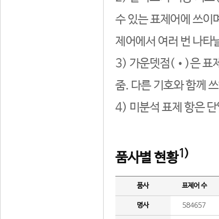
수 있는 표제어에 쓰이며
제어에서 여러 번 나타날
3) 가운뎃점(•)은 표
줌. 다른 기호와 함께 쓰
4) 미분석 표제 항은 
1)
품사별 현황
품사
표제어 수
명사
584657