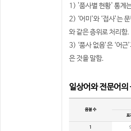
1) '품사별 현황' 통계
2) ‘어미’와 ‘접사’
와 같은 층위로 처리함.
3) ‘품사 없음’은 ‘어
은 것을 말함.
일상어와 전문어의 
음절 수
표
1