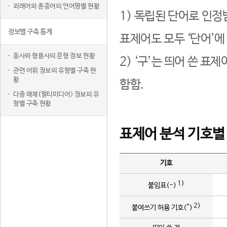
외래어와 혼종어의 언어명별 현황
1) 독립된 단어로 인정
정보별 구축 통계
표제어도 모두 ‘단어’에
동사와 형용사의 문형 정보 현황
2) ‘구’는 띄어 쓴 표
관련 어휘 정보의 유형별 구축 현
황
함함.
다중 매체(멀티미디어) 정보의 유
형별 구축 현황
표제어 분석 기호별
기호
1)
붙임표(-)
2)
붙여쓰기 허용 기호(^)