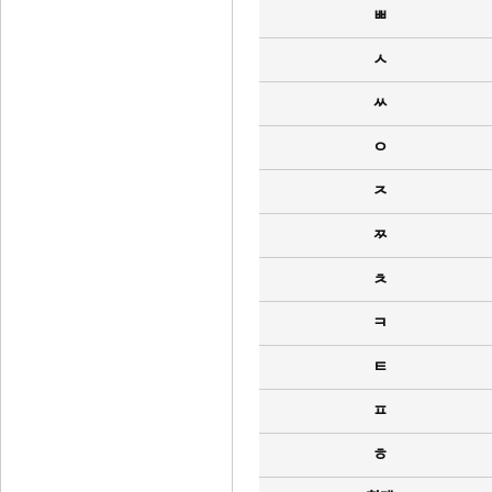
ㅃ
ㅅ
ㅆ
ㅇ
ㅈ
ㅉ
ㅊ
ㅋ
ㅌ
ㅍ
ㅎ