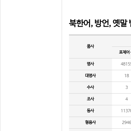
북한어, 방언, 옛말
품사
표제어
명사
4815
대명사
18
수사
3
조사
4
동사
1137
형용사
294