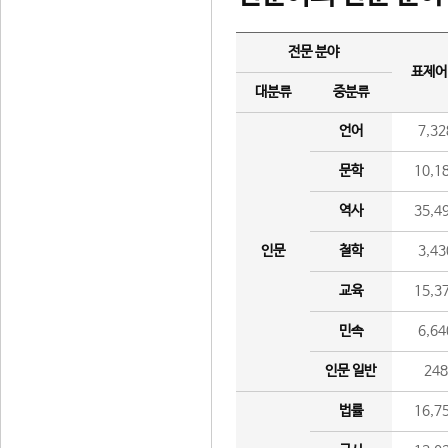
전문 분야
표제어
대분류
중분류
언어
7,32
문학
10,1
역사
35,4
인문
철학
3,43
교육
15,3
민속
6,64
인문 일반
24
법률
16,7