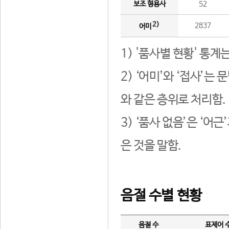
보조 형용사
52
2)
2837
어미
1) '품사별 현황' 통계
2) ‘어미’와 ‘접사’
와 같은 층위로 처리함.
3) ‘품사 없음’은 ‘어
은 것을 말함.
음절 수별 현황
음절 수
표제어 