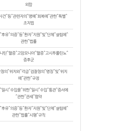
외함
사건^등^관련자의^명예^회복에^관한^특별^
조치법
^후유^의증^등^환자^지원^및^단체^설립에^
관한^법률
니틴^혈증^고암모니아^혈증^고시투룰린뇨^
증후군
청의^위치와^각급^검찰청의^명칭^및^위치
에^관한^규정
^일시^수입을^위한^일시^수입^통관^증서에
^관한^관세^협약
^후유^의증^등^환자^지원^및^단체^설립에^
관한^법률^시행^규칙