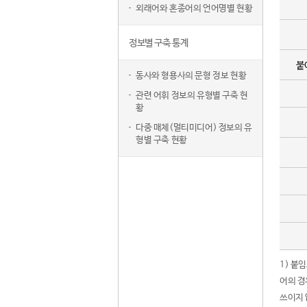
외래어와 혼종어의 언어명별 현황
정보별 구축 통계
붙
동사와 형용사의 문형 정보 현황
관련 어휘 정보의 유형별 구축 현
황
다중 매체(멀티미디어) 정보의 유
형별 구축 현황
1) 붙
어의 경
쓰이지 