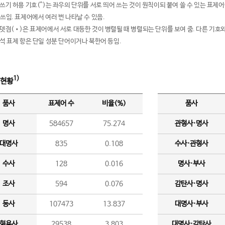
여쓰기 허용 기호(^)는 좌우의 단위를 서로 띄어 쓰는 것이 원칙이되 붙여 쓸 수 있는 표
 쓰임. 표제어에서 여러 번 나타날 수 있음.
운뎃점(•)은 표제어에서 서로 대등한 것이 병렬될 때 병렬되는 단위를 보여 줌. 다른 기호와
분석 표제 항은 단일 성분 단어이거나 북한어 등임.
1)
 현황
품사
표제어 수
비율(%)
품사
명사
584657
75.274
관형사·명사
대명사
835
0.108
수사·관형사
수사
128
0.016
명사·부사
조사
594
0.076
감탄사·명사
동사
107473
13.837
대명사·부사
형용사
29538
3.803
대명사·감탄사