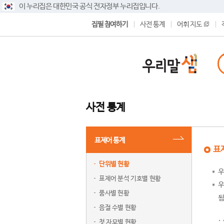
이 누리집은 대한민국 공식 전자정부 누리집입니다.
집필 참여하기
사전 통계
어휘 지도
사전 통계
표제어 통계
표
단위별 현황
우
표제어 분석 기호별 현황
우
품사별 현황
됨
음절 수별 현황
첫 자모별 현황