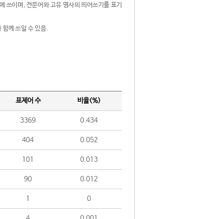
제어에 쓰이며, 전문어와 고유 명사의 띄어쓰기를 표기
 함께 쓰일 수 있음.
표제어 수
비율(%)
3369
0.434
404
0.052
101
0.013
90
0.012
1
0
4
0.001