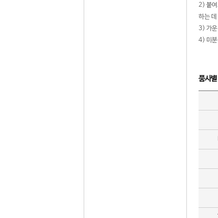
2) 붙
하는 데
3) 가
4) 미
품사별