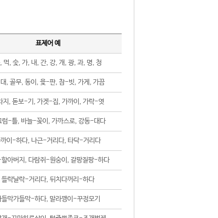
표제어 예
, 먹, 숯, 가, 내, 간, 강, 개, 광, 과, 명, 청
대, 골무, 동이, 윷-판, 참-빗, 가게, 가끔
지, 돋보-기, 가겟-집, 가까이, 가락-엿
럼-틀, 바늘-꽂이, 가까스로, 강동-대다
까이-하다, 나근-거리다, 타닥-거리다
-할아버지, 다람쥐-원숭이, 갈팡질팡-하다
들락날락-거리다, 뒤치다꺼리-하다
가들막가들막-하다, 말라깽이-꾸정모기