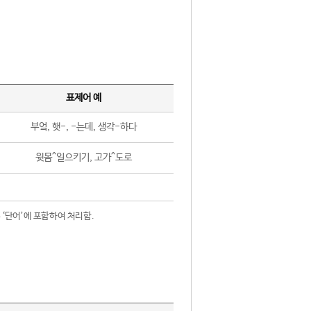
표제어 예
부엌, 햇-, -는데, 생각-하다
윗몸^일으키기, 고가^도로
 ‘단어’에 포함하여 처리함.