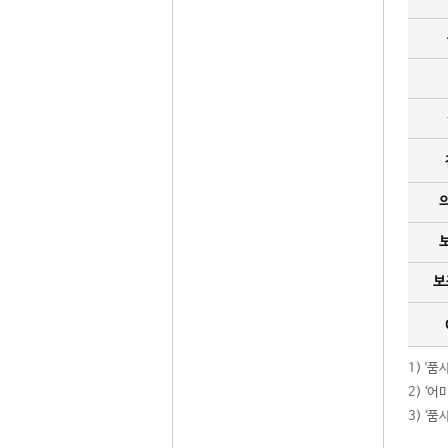
보
1) '
2) ‘
3) ‘