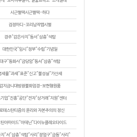
날개-꼬마하루살이, 털줄뾰족코-조개벌레
시근벌떡시근벌떡-하다
검정마디-꼬리납작맵시벌
경주^감은사지^동서^삼층^석탑
대한민국^임시^정부^수립^기념일
대구^동화사^금당암^동서^삼층^석탑
영세율^과세^표준^신고^불성실^가산세
감지금니대방광불화엄경-보현행원품
기업^진흥^공단^전자^상거래^지원^센터
로테스탄티즘의 윤리와 자본주의의 정신
코틴아마이드^아데닌^다이뉴클레오타이드
지^서^삼층^석탑^사리^장엄구^금동^사리^