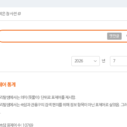
작은 창 사전
옛한글
2026
7
년
제어 통계
리말샘에서는 의미(뜻풀이) 단위로 표제어를 제시함.
리말샘에서는 속담과 관용구의 검색 편의를 위해 정보 항목이 아닌 표제어로 실었음. 그러
.
속담 표제어 수: 10769