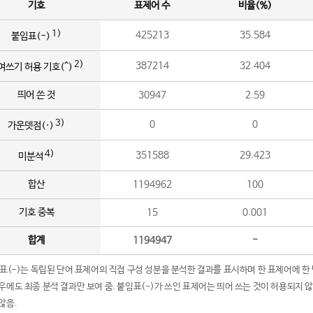
기호
표제어 수
비율(%)
1)
425213
35.584
붙임표(-)
2)
387214
32.404
여쓰기 허용 기호(^)
띄어 쓴 것
30947
2.59
3)
0
0
가운뎃점(·)
4)
351588
29.423
미분석
합산
1194962
100
기호 중복
15
0.001
합계
1194947
-
임표(-)는 독립된 단어 표제어의 직접 구성 성분을 분석한 결과를 표시하며 한 표제어에 한
우에도 최종 분석 결과만 보여 줌. 붙임표(-)가 쓰인 표제어는 띄어 쓰는 것이 허용되지 
않음.