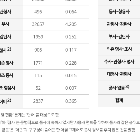
관형사
496
0.064
동사·형용사
부사
32657
4.205
관형사·감탄사
감탄사
1959
0.252
부사·감탄사
의존 명사·조사
2)
906
0.117
접사
수사·관형사·명사
의존 명사
1771
0.228
대명사·관형사
보조 동사
115
0.015
3)
조 형용사
52
0.007
품사 없음
합계
2)
2837
0.365
어미
품사별 현황' 통계는 '단어'를 대상으로 함.
어미’와 ‘접사’는 문법적으로 품사에 속하지 않지만 사용자 편의를 위하여 품사와 같은 층위로
품사 없음’은 ‘어근’과 구 구성이 줄어든 한 어절 표제어로 품사 정보를 주지 않은 것을 말함.