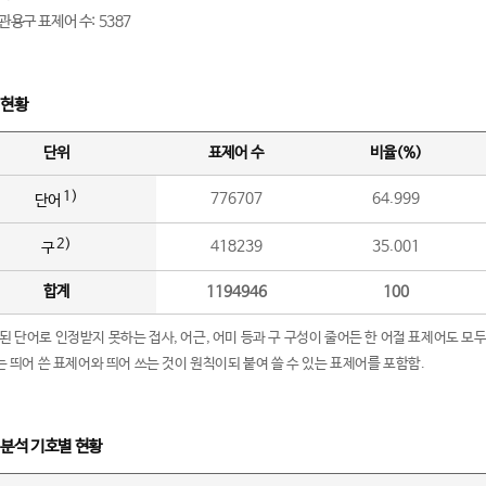
관용구 표제어 수: 5387
 현황
단위
표제어 수
비율(%)
1)
776707
64.999
단어
2)
418239
35.001
구
합계
1194946
100
립된 단어로 인정받지 못하는 접사, 어근, 어미 등과 구 구성이 줄어든 한 어절 표제어도 모두
구’는 띄어 쓴 표제어와 띄어 쓰는 것이 원칙이되 붙여 쓸 수 있는 표제어를 포함함.
 분석 기호별 현황