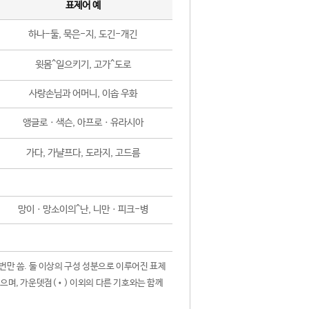
표제어 예
하나-둘, 묵은-지, 도긴-개긴
윗몸^일으키기, 고가^도로
사랑손님과 어머니, 이솝 우화
앵글로ㆍ색슨, 아프로ㆍ유라시아
가다, 가냘프다, 도라지, 고드름
망이ㆍ망소이의^난, 니만ㆍ피크-병
 번만 씀. 둘 이상의 구성 성분으로 이루어진 표제
않으며, 가운뎃점(•) 이외의 다른 기호와는 함께