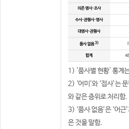
의존 명사·조사
수사·관형사·명사
대명사·관형사
3)
품사 없음
합계
4
1) '품사별 현황' 통계
2) ‘어미’와 ‘접사’
와 같은 층위로 처리함.
3) ‘품사 없음’은 ‘어
은 것을 말함.