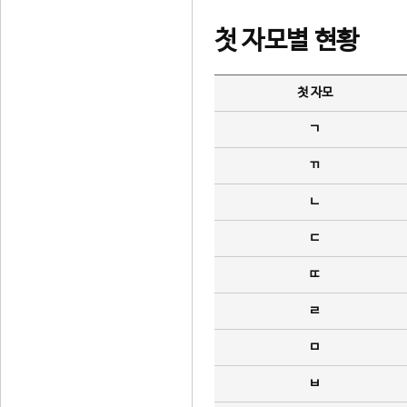
첫 자모별 현황
첫 자모
ㄱ
ㄲ
ㄴ
ㄷ
ㄸ
ㄹ
ㅁ
ㅂ