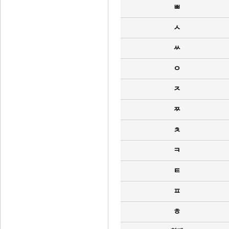
ㅃ
ㅅ
ㅆ
ㅇ
ㅈ
ㅉ
ㅊ
ㅋ
ㅌ
ㅍ
ㅎ