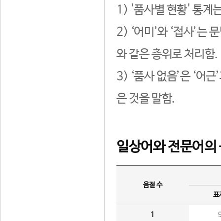
1) '품사별 현황' 통계
2) ‘어미’와 ‘접사’
와 같은 층위로 처리함.
3) ‘품사 없음’은 ‘어
은 것을 말함.
일상어와 전문어의 
음절 수
표
1