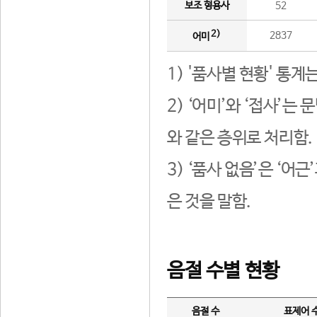
보조 형용사
52
2)
2837
어미
1) '품사별 현황' 통계
2) ‘어미’와 ‘접사’
와 같은 층위로 처리함.
3) ‘품사 없음’은 ‘어
은 것을 말함.
음절 수별 현황
음절 수
표제어 