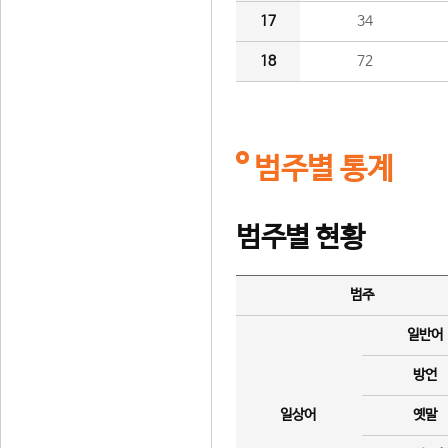
17
34
18
72
범주별 통계
범주별 현황
범주
일반어
방언
일상어
옛말