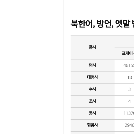
북한어, 방언, 옛말
품사
표제어
명사
4815
대명사
18
수사
3
조사
4
동사
1137
형용사
294