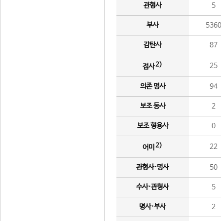
관형사
5
부사
536
감탄사
87
2)
25
접사
의존 명사
94
보조 동사
2
보조 형용사
0
2)
22
어미
관형사·명사
50
수사·관형사
5
명사·부사
2