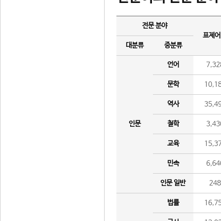
전문 분야
표제어
대분류
중분류
언어
7,32
문학
10,1
역사
35,4
인문
철학
3,43
교육
15,3
민속
6,64
인문 일반
24
법률
16,7