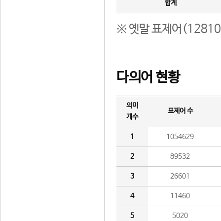
합계
※ 옛말 표제어(1281
다의어 현황
의미
표제어 수
개수
1
1054629
2
89532
3
26601
4
11460
5
5020