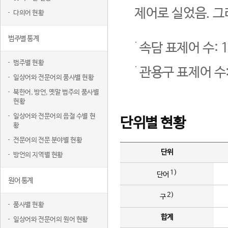
제어로 실었음. 그
다의어 현황
범주별 통계
속담 표제어 수: 1
범주별 현황
관용구 표제어 수:
일상어와 전문어의 품사별 현황
북한어, 방언, 옛말 범주의 품사별
현황
일상어와 전문어의 음절 수별 현
단위별 현황
황
전문어의 전문 분야별 현황
단위
방언의 지역별 현황
1)
단어
원어 통계
2)
구
품사별 현황
합계
일상어와 전문어의 원어 현황