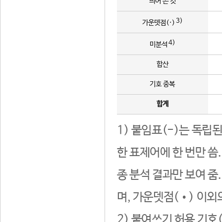
띄어 쓴 것
3)
가운뎃점(·)
4)
미분석
합산
기호 중복
합계
1) 붙임표(-)는 독립
한 표제어에 한 번만 씀
종 분석 결과만 보여 줌
며, 가운뎃점(•) 이외
2) 붙여쓰기 허용 기호