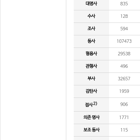
대명사
835
수사
128
조사
594
동사
107473
형용사
29538
관형사
496
부사
32657
감탄사
1959
2)
906
접사
의존 명사
1771
보조 동사
115