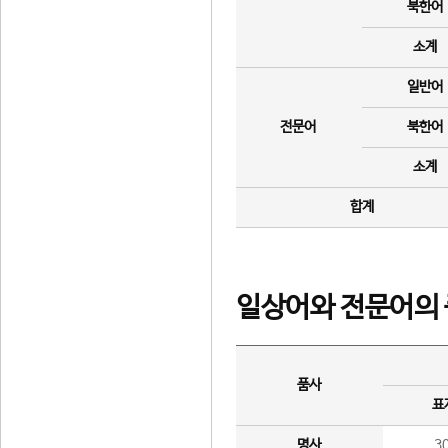
북한어
소계
일반어
전문어
북한어
소계
합계
일상어와 전문어의 
품사
표
명사
3