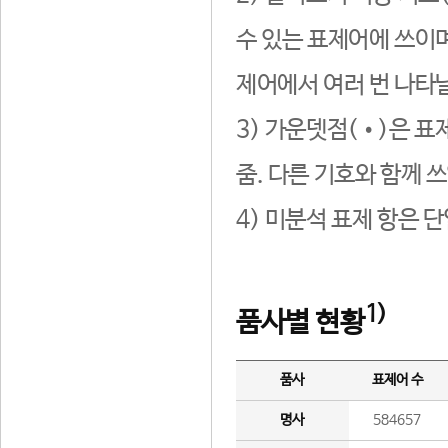
수 있는 표제어에 쓰이며
제어에서 여러 번 나타날
3) 가운뎃점(•)은 표
줌. 다른 기호와 함께 쓰
4) 미분석 표제 항은 
1)
품사별 현황
품사
표제어 수
명사
584657