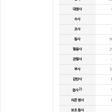
대명사
수사
조사
동사
9
형용사
2
관형사
부사
3
감탄사
2)
접사
의존 명사
보조 동사