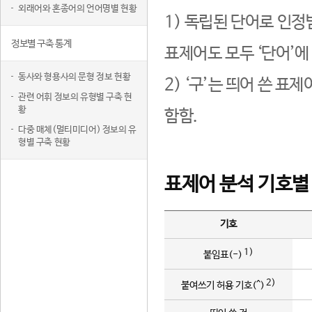
외래어와 혼종어의 언어명별 현황
1) 독립된 단어로 인정
정보별 구축 통계
표제어도 모두 ‘단어’에
동사와 형용사의 문형 정보 현황
2) ‘구’는 띄어 쓴 표
관련 어휘 정보의 유형별 구축 현
황
함함.
다중 매체(멀티미디어) 정보의 유
형별 구축 현황
표제어 분석 기호별
기호
1)
붙임표(-)
2)
붙여쓰기 허용 기호(^)