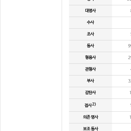
대명사
수사
조사
동사
9
형용사
2
관형사
부사
3
감탄사
2)
접사
의존 명사
보조 동사