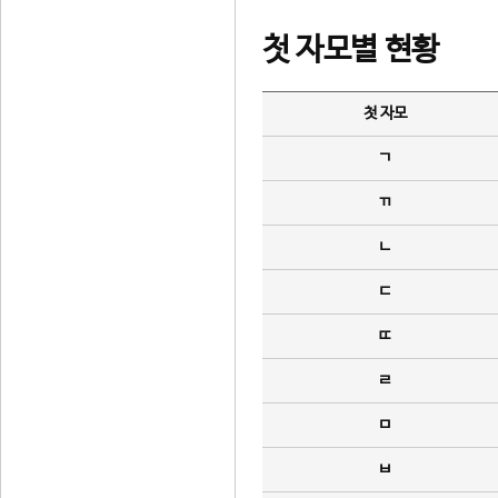
첫 자모별 현황
첫 자모
ㄱ
ㄲ
ㄴ
ㄷ
ㄸ
ㄹ
ㅁ
ㅂ