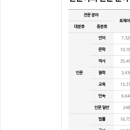
전문 분야
표제어
대분류
중분류
언어
7,32
문학
10,1
역사
35,4
인문
철학
3,43
교육
15,3
민속
6,64
인문 일반
24
법률
16,7