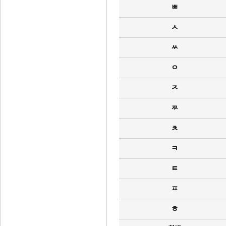
ㅃ
ㅅ
ㅆ
ㅇ
ㅈ
ㅉ
ㅊ
ㅋ
ㅌ
ㅍ
ㅎ