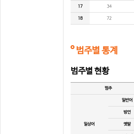
17
34
18
72
범주별 통계
범주별 현황
범주
일반어
방언
일상어
옛말