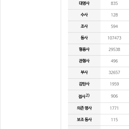
대명사
835
수사
128
조사
594
동사
107473
형용사
29538
관형사
496
부사
32657
감탄사
1959
2)
906
접사
의존 명사
1771
보조 동사
115