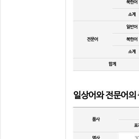
북한어
소계
일반어
전문어
북한어
소계
합계
일상어와 전문어의 
품사
표
명사
3