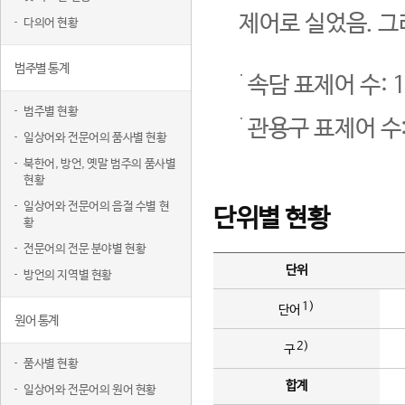
제어로 실었음. 그
다의어 현황
범주별 통계
속담 표제어 수: 1
범주별 현황
관용구 표제어 수:
일상어와 전문어의 품사별 현황
북한어, 방언, 옛말 범주의 품사별
현황
일상어와 전문어의 음절 수별 현
단위별 현황
황
전문어의 전문 분야별 현황
단위
방언의 지역별 현황
1)
단어
원어 통계
2)
구
품사별 현황
합계
일상어와 전문어의 원어 현황