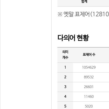
합계
※ 옛말 표제어(1281
다의어 현황
의미
표제어 수
개수
1
1054629
2
89532
3
26601
4
11460
5
5020