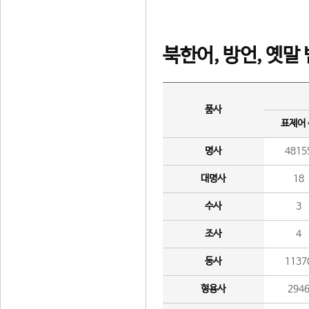
북한어, 방언, 옛말
품사
표제어
명사
4815
대명사
18
수사
3
조사
4
동사
1137
형용사
294