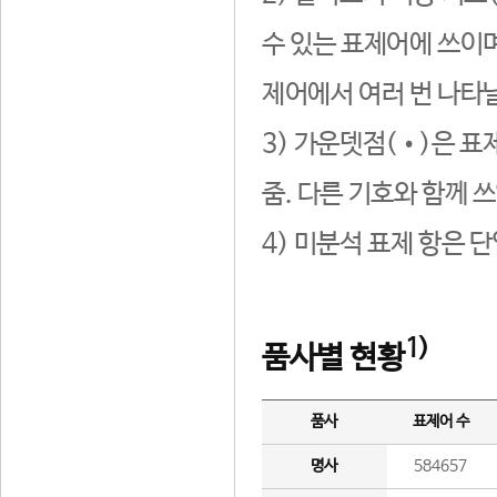
수 있는 표제어에 쓰이며
제어에서 여러 번 나타날
3) 가운뎃점(•)은 표
줌. 다른 기호와 함께 쓰
4) 미분석 표제 항은 
1)
품사별 현황
품사
표제어 수
명사
584657