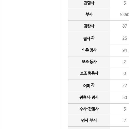
관형사
5
부사
536
감탄사
87
2)
25
접사
의존 명사
94
보조 동사
2
보조 형용사
0
2)
22
어미
관형사·명사
50
수사·관형사
5
명사·부사
2