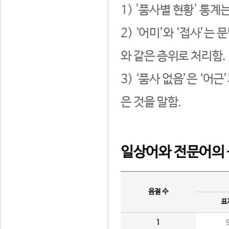
1) '품사별 현황' 통계
2) ‘어미’와 ‘접사’
와 같은 층위로 처리함.
3) ‘품사 없음’은 ‘어
은 것을 말함.
일상어와 전문어의 
음절 수
표
1