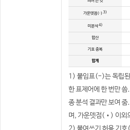
띄어 쓴 것
3)
가운뎃점(·)
4)
미분석
합산
기호 중복
합계
1) 붙임표(-)는 독립
한 표제어에 한 번만 씀
종 분석 결과만 보여 줌
며, 가운뎃점(•) 이외
2) 붙여쓰기 허용 기호