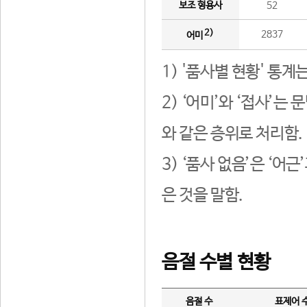
보조 형용사
52
2)
2837
어미
1) '품사별 현황' 통계
2) ‘어미’와 ‘접사’
와 같은 층위로 처리함.
3) ‘품사 없음’은 ‘어
은 것을 말함.
음절 수별 현황
음절 수
표제어 