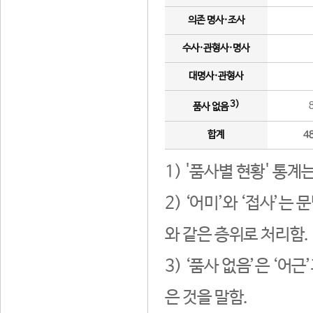
의존 명사·조사
수사·관형사·명사
대명사·관형사
3)
품사 없음
합계
4
1) '품사별 현황' 통계
2) ‘어미’와 ‘접사’
와 같은 층위로 처리함.
3) ‘품사 없음’은 ‘어
은 것을 말함.