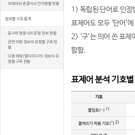
외래어와 혼종어의 언어명별 현황
1) 독립된 단어로 인정
정보별 구축 통계
표제어도 모두 ‘단어’에
동사와 형용사의 문형 정보 현황
2) ‘구’는 띄어 쓴 표
관련 어휘 정보의 유형별 구축 현
황
함함.
다중 매체(멀티미디어) 정보의 유
형별 구축 현황
표제어 분석 기호별
기호
1)
붙임표(-)
2)
붙여쓰기 허용 기호(^)