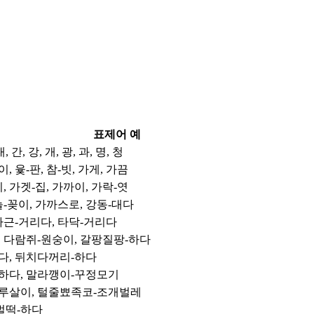
표제어 예
내, 간, 강, 개, 광, 과, 명, 청
이, 윷-판, 참-빗, 가게, 가끔
, 가겟-집, 가까이, 가락-엿
늘-꽂이, 가까스로, 강동-대다
나근-거리다, 타닥-거리다
 다람쥐-원숭이, 갈팡질팡-하다
다, 뒤치다꺼리-하다
하다, 말라깽이-꾸정모기
루살이, 털줄뾰족코-조개벌레
벌떡-하다