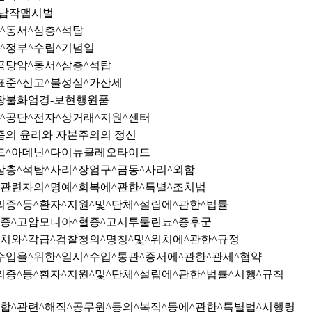
리납작맵시벌
^동서^삼층^석탑
^정부^수립^기념일
금당암^동서^삼층^석탑
표준^신고^불성실^가산세
광불화엄경-보현행원품
^공단^전자^상거래^지원^센터
의 윤리와 자본주의의 정신
드^아데닌^다이뉴클레오타이드
삼층^석탑^사리^장엄구^금동^사리^외함
^관련자의^명예^회복에^관한^특별^조치법
의증^등^환자^지원^및^단체^설립에^관한^법률
증^고암모니아^혈증^고시투룰린뇨^증후군
치와^각급^검찰청의^명칭^및^위치에^관한^규정
수입을^위한^일시^수입^통관^증서에^관한^관세^협약
의증^등^환자^지원^및^단체^설립에^관한^법률^시행^규칙
합^관련^해직^공무원^등의^복직^등에^관한^특별법^시행령