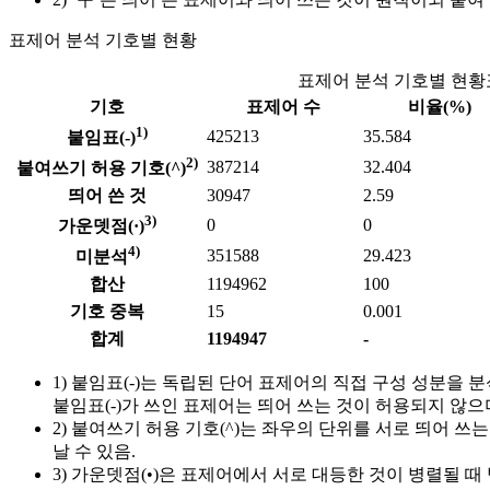
표제어 분석 기호별 현황
표제어 분석 기호별 현황
기호
표제어 수
비율(%)
1)
425213
35.584
붙임표(-)
2)
387214
32.404
붙여쓰기 허용 기호(^)
띄어 쓴 것
30947
2.59
3)
0
0
가운뎃점(·)
4)
351588
29.423
미분석
합산
1194962
100
기호 중복
15
0.001
합계
1194947
-
1) 붙임표(-)는 독립된 단어 표제어의 직접 구성 성분을
붙임표(-)가 쓰인 표제어는 띄어 쓰는 것이 허용되지 않으며
2) 붙여쓰기 허용 기호(^)는 좌우의 단위를 서로 띄어 
날 수 있음.
3) 가운뎃점(•)은 표제어에서 서로 대등한 것이 병렬될 때