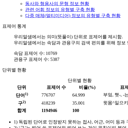
동사와 형용사의 문형 정보 현황
관련 어휘 정보의 유형별 구축 현황
다중 매체(멀티미디어) 정보의 유형별 구축 현황
표제어 통계
우리말샘에서는 의미(뜻풀이) 단위로 표제어를 제시함.
우리말샘에서는 속담과 관용구의 검색 편의를 위해 정보 항
속담 표제어 수: 10769
관용구 표제어 수: 5387
단위별 현황
단위별 현황
단위
표제어 수
비율(%)
표제
1)
부엌, 햇-, 
776707
64.999
단어
2)
윗몸^일으키
418239
35.001
구
합계
1194946
100
1) 독립된 단어로 인정받지 못하는 접사, 어근, 어미 등과
2) ‘구’는 띄어 쓴 표제어와 띄어 쓰는 것이 원칙이되 붙여