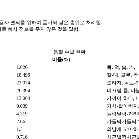
 사용자 편의를 위하여 품사와 같은 층위로 처리함.
제어로 품사 정보를 주지 않은 것을 말함.
음절 수별 현황
비율(%)
1.026
둑, 먹, 숯, 가, 
18.496
갈-대, 골무, 동
22.074
도라지, 돋보-기
26.394
미끄럼-틀, 바
13.064
가까이-하다, 
9.039
가시-할아버지,
4.319
들락날락-거리
2.66
가들막가들막-
1.3
외날개-꼬마하
0.716
시근벌떡시근