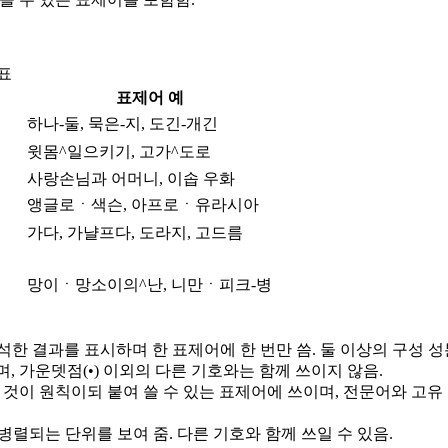
표
표제어 예
하나-둘, 묵은-지, 도긴-개긴
윗몸^일으키기, 고가^도로
사랑손님과 어머니, 이솝 우화
앵글로ㆍ색슨, 아프로ㆍ유라시아
가다, 가냘프다, 도라지, 고드름
망이ㆍ망소이의^난, 니만ㆍ피크-병
 분석한 결과를 표시하며 한 표제어에 한 번만 씀. 둘 이상의 구성
, 가운뎃점(•) 이외의 다른 기호와는 함께 쓰이지 않음.
쓰는 것이 원칙이되 붙여 쓸 수 있는 표제어에 쓰이며, 전문어와 고
 병렬되는 단위를 보여 줌. 다른 기호와 함께 쓰일 수 있음.