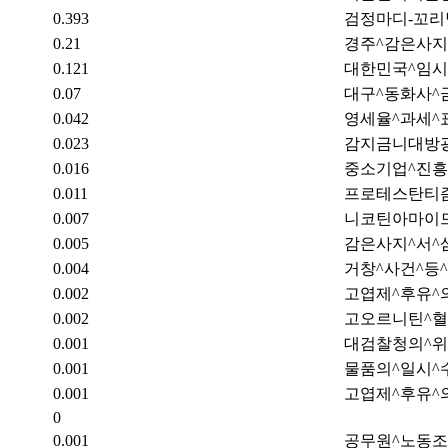
0.393
검정마디-꼬
0.21
경주^감은사지
0.121
대한민국^임시
0.07
대구^동화사^
0.042
영세율^과세^
0.023
감지금니대방
0.016
중소기업^진흥
0.011
프로테스탄티즘
0.007
니코틴아마이
0.005
감은사지^서^
0.004
거창^사건^등
0.002
고엽제^후유^
0.002
고오르니틴^혈
0.001
대검찰청의^위
0.001
물품의^일시^
0.001
고엽제^후유^
0
0.001
공무원^노동조