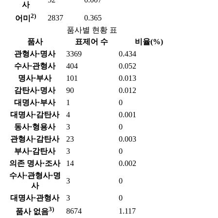
사
2)
2837
0.365
어미
품사별 현황 표
품사
표제어 수
비율(%)
관형사·명사
3369
0.434
수사·관형사
404
0.052
명사·부사
101
0.013
감탄사·명사
90
0.012
대명사·부사
1
0
대명사·감탄사
4
0.001
동사·형용사
3
0
관형사·감탄사
23
0.003
부사·감탄사
3
0
의존 명사·조사
14
0.002
수사·관형사·명
3
0
사
대명사·관형사
3
0
3)
8674
1.117
품사 없음