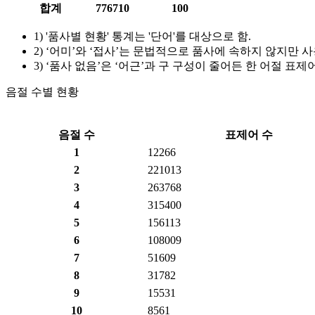
합계
776710
100
1) '품사별 현황' 통계는 '단어'를 대상으로 함.
2) ‘어미’와 ‘접사’는 문법적으로 품사에 속하지 않지만
3) ‘품사 없음’은 ‘어근’과 구 구성이 줄어든 한 어절 표
음절 수별 현황
음절 수
표제어 수
1
12266
2
221013
3
263768
4
315400
5
156113
6
108009
7
51609
8
31782
9
15531
10
8561