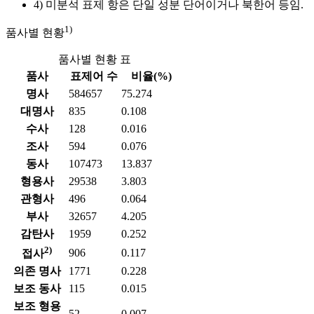
4) 미분석 표제 항은 단일 성분 단어이거나 북한어 등임.
1)
품사별 현황
품사별 현황 표
품사
표제어 수
비율(%)
명사
584657
75.274
대명사
835
0.108
수사
128
0.016
조사
594
0.076
동사
107473
13.837
형용사
29538
3.803
관형사
496
0.064
부사
32657
4.205
감탄사
1959
0.252
2)
906
0.117
접사
의존 명사
1771
0.228
보조 동사
115
0.015
보조 형용
52
0.007