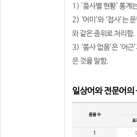
1) '품사별 현황' 통계
2) ‘어미’와 ‘접사’
와 같은 층위로 처리함.
3) ‘품사 없음’은 ‘어
은 것을 말함.
일상어와 전문어의 
음절 수
표
1