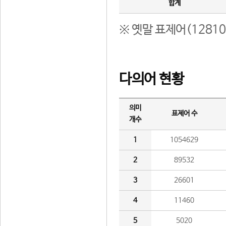
합계
※ 옛말 표제어(1281
다의어 현황
의미
표제어 수
개수
1
1054629
2
89532
3
26601
4
11460
5
5020