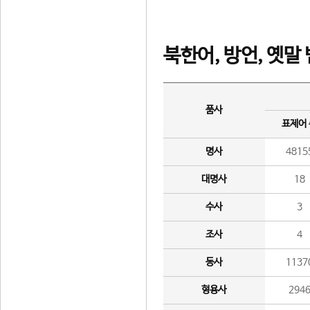
북한어, 방언, 옛말
품사
표제어
명사
4815
대명사
18
수사
3
조사
4
동사
1137
형용사
294