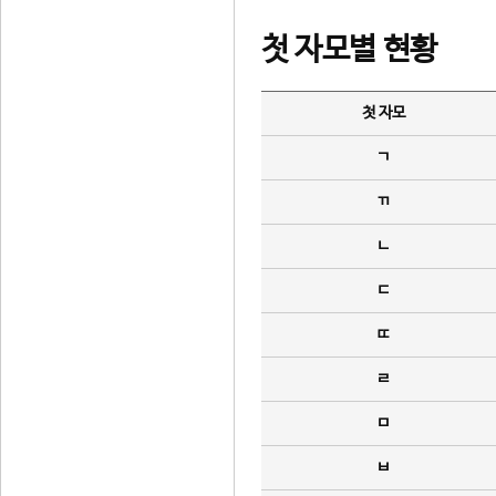
첫 자모별 현황
첫 자모
ㄱ
ㄲ
ㄴ
ㄷ
ㄸ
ㄹ
ㅁ
ㅂ