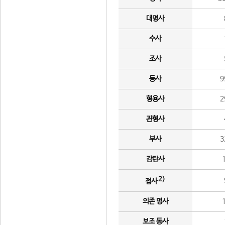
대명사
수사
조사
동사
9
형용사
2
관형사
부사
3
감탄사
2)
접사
의존 명사
보조 동사