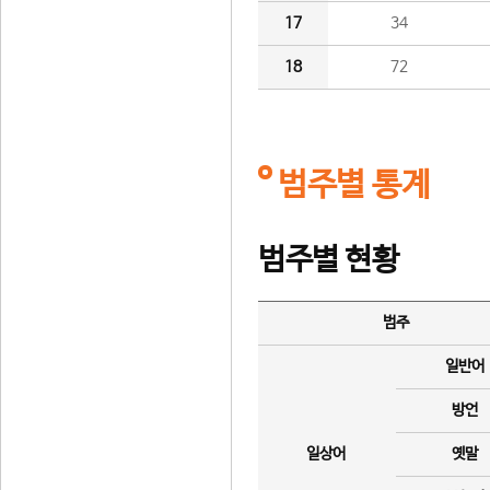
17
34
18
72
범주별 통계
범주별 현황
범주
일반어
방언
일상어
옛말