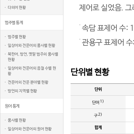
제어로 실었음. 그
다의어 현황
범주별 통계
속담 표제어 수: 1
범주별 현황
관용구 표제어 수:
일상어와 전문어의 품사별 현황
북한어, 방언, 옛말 범주의 품사별
현황
일상어와 전문어의 음절 수별 현
단위별 현황
황
전문어의 전문 분야별 현황
단위
방언의 지역별 현황
1)
단어
원어 통계
2)
구
품사별 현황
합계
일상어와 전문어의 원어 현황