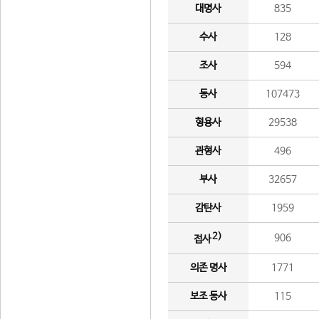
대명사
835
수사
128
조사
594
동사
107473
형용사
29538
관형사
496
부사
32657
감탄사
1959
2)
906
접사
의존 명사
1771
보조 동사
115