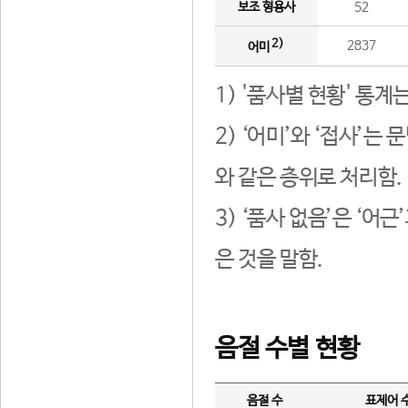
보조 형용사
52
2)
2837
어미
1) '품사별 현황' 통계
2) ‘어미’와 ‘접사’
와 같은 층위로 처리함.
3) ‘품사 없음’은 ‘어
은 것을 말함.
음절 수별 현황
음절 수
표제어 