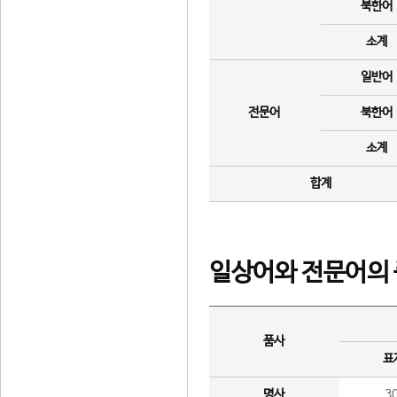
북한어
소계
일반어
전문어
북한어
소계
합계
일상어와 전문어의 
품사
표
명사
3