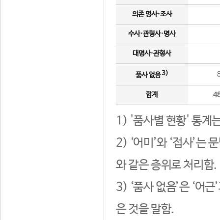
의존 명사·조사
수사·관형사·명사
대명사·관형사
3)
품사 없음
합계
4
1) '품사별 현황' 통계
2) ‘어미’와 ‘접사’
와 같은 층위로 처리함.
3) ‘품사 없음’은 ‘어
은 것을 말함.