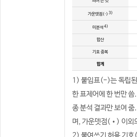
띄어 쓴 것
3)
가운뎃점(·)
4)
미분석
합산
기호 중복
합계
1) 붙임표(-)는 독립
한 표제어에 한 번만 씀
종 분석 결과만 보여 줌
며, 가운뎃점(•) 이외
2) 붙여쓰기 허용 기호