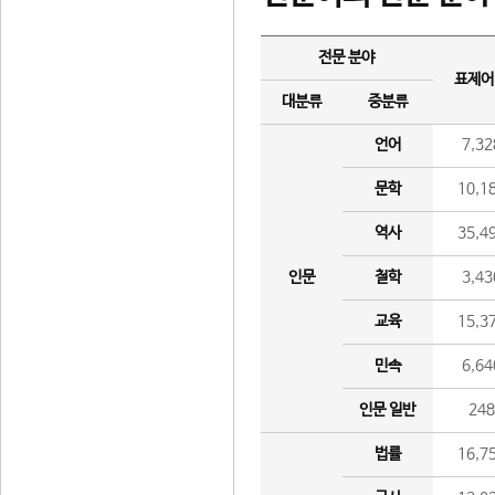
전문 분야
표제어
대분류
중분류
언어
7,32
문학
10,1
역사
35,4
인문
철학
3,43
교육
15,3
민속
6,64
인문 일반
24
법률
16,7