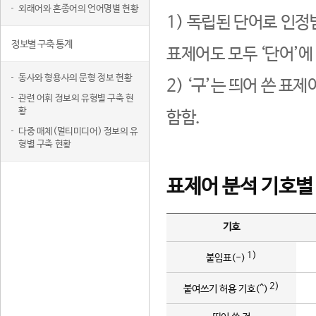
외래어와 혼종어의 언어명별 현황
1) 독립된 단어로 인정
정보별 구축 통계
표제어도 모두 ‘단어’에
동사와 형용사의 문형 정보 현황
2) ‘구’는 띄어 쓴 표
관련 어휘 정보의 유형별 구축 현
황
함함.
다중 매체(멀티미디어) 정보의 유
형별 구축 현황
표제어 분석 기호별
기호
1)
붙임표(-)
2)
붙여쓰기 허용 기호(^)