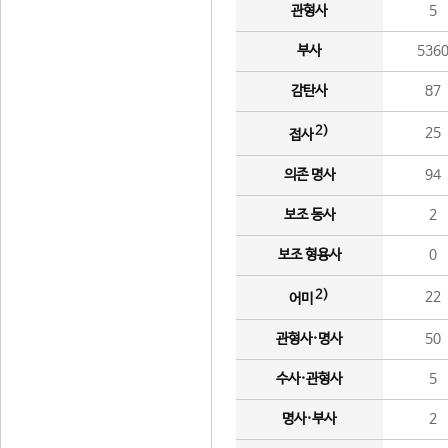
관형사
5
부사
536
감탄사
87
2)
25
접사
의존 명사
94
보조 동사
2
보조 형용사
0
2)
22
어미
관형사·명사
50
수사·관형사
5
명사·부사
2