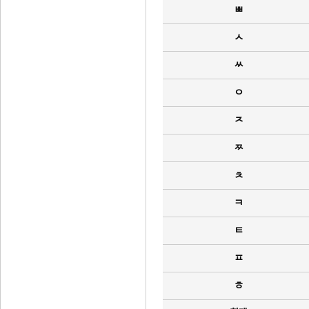
ㅃ
ㅅ
ㅆ
ㅇ
ㅈ
ㅉ
ㅊ
ㅋ
ㅌ
ㅍ
ㅎ