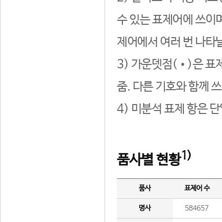
수 있는 표제어에 쓰이며
제어에서 여러 번 나타날
3) 가운뎃점(•)은 표
줌. 다른 기호와 함께 쓰
4) 미분석 표제 항은 
1)
품사별 현황
품사
표제어 수
명사
584657