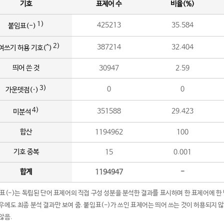
기호
표제어 수
비율(%)
1)
425213
35.584
붙임표(-)
2)
387214
32.404
여쓰기 허용 기호(^)
띄어 쓴 것
30947
2.59
3)
0
0
가운뎃점(·)
4)
351588
29.423
미분석
합산
1194962
100
기호 중복
15
0.001
합계
1194947
-
임표(-)는 독립된 단어 표제어의 직접 구성 성분을 분석한 결과를 표시하며 한 표제어에 한
우에도 최종 분석 결과만 보여 줌. 붙임표(-)가 쓰인 표제어는 띄어 쓰는 것이 허용되지 
않음.