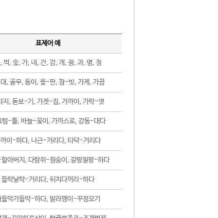
표제어 예
, 먹, 숯, 가, 내, 간, 강, 개, 광, 과, 명, 청
대, 골무, 동이, 윷-판, 참-빗, 가게, 가끔
지, 돋보-기, 가겟-집, 가까이, 가락-엿
럼-틀, 바늘-꽂이, 가까스로, 강동-대다
까이-하다, 나근-거리다, 타닥-거리다
-할아버지, 다람쥐-원숭이, 갈팡질팡-하다
들락날락-거리다, 뒤치다꺼리-하다
가들막가들막-하다, 말라깽이-꾸정모기