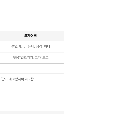
표제어 예
부엌, 햇-, -는데, 생각-하다
윗몸^일으키기, 고가^도로
 ‘단어’에 포함하여 처리함.