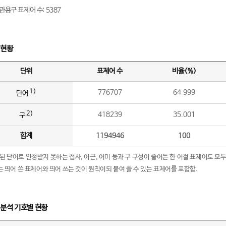
관용구 표제어 수: 5387
 현황
단위
표제어 수
비율(%)
1)
776707
64.999
단어
2)
418239
35.001
구
합계
1194946
100
립된 단어로 인정받지 못하는 접사, 어근, 어미 등과 구 구성이 줄어든 한 어절 표제어도 모두
구’는 띄어 쓴 표제어와 띄어 쓰는 것이 원칙이되 붙여 쓸 수 있는 표제어를 포함함.
 분석 기호별 현황