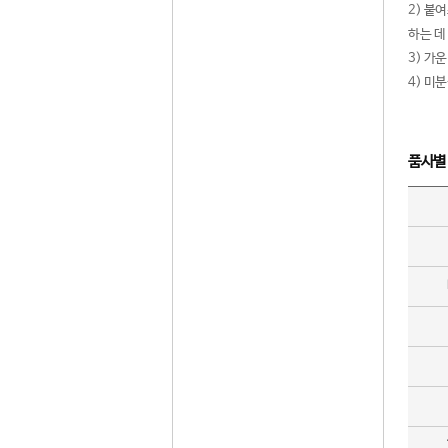
2) 붙
하는 데
3) 가
4) 미
품사별