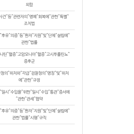
외함
사건^등^관련자의^명예^회복에^관한^특별^
조치법
^후유^의증^등^환자^지원^및^단체^설립에^
관한^법률
니틴^혈증^고암모니아^혈증^고시투룰린뇨^
증후군
청의^위치와^각급^검찰청의^명칭^및^위치
에^관한^규정
^일시^수입을^위한^일시^수입^통관^증서에
^관한^관세^협약
^후유^의증^등^환자^지원^및^단체^설립에^
관한^법률^시행^규칙