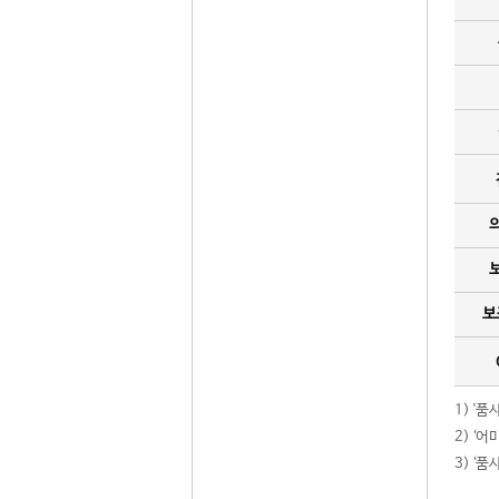
보
1) '
2) ‘
3) ‘