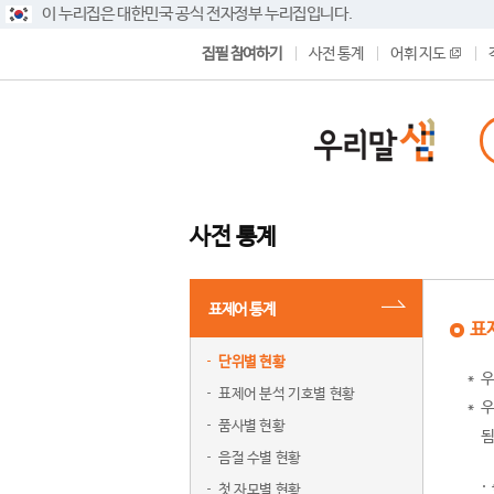
이 누리집은 대한민국 공식 전자정부 누리집입니다.
집필 참여하기
사전 통계
어휘 지도
사전 통계
표제어 통계
표
단위별 현황
우
표제어 분석 기호별 현황
우
품사별 현황
됨
음절 수별 현황
첫 자모별 현황