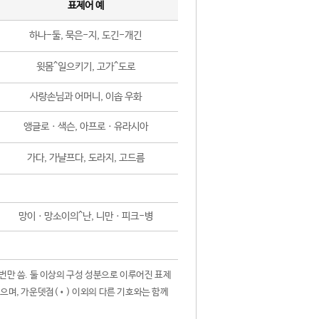
표제어 예
하나-둘, 묵은-지, 도긴-개긴
윗몸^일으키기, 고가^도로
사랑손님과 어머니, 이솝 우화
앵글로ㆍ색슨, 아프로ㆍ유라시아
가다, 가냘프다, 도라지, 고드름
망이ㆍ망소이의^난, 니만ㆍ피크-병
 번만 씀. 둘 이상의 구성 성분으로 이루어진 표제
않으며, 가운뎃점(•) 이외의 다른 기호와는 함께