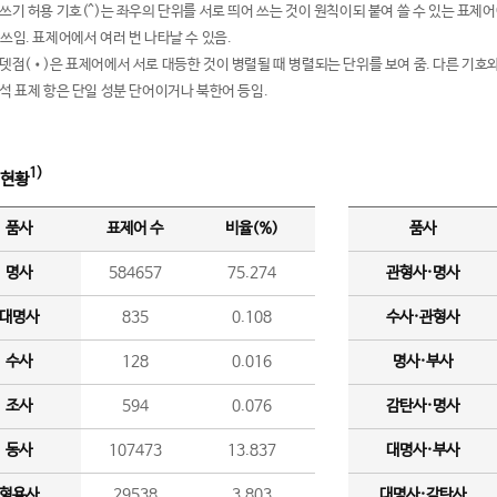
여쓰기 허용 기호(^)는 좌우의 단위를 서로 띄어 쓰는 것이 원칙이되 붙여 쓸 수 있는 표
 쓰임. 표제어에서 여러 번 나타날 수 있음.
운뎃점(•)은 표제어에서 서로 대등한 것이 병렬될 때 병렬되는 단위를 보여 줌. 다른 기호와
분석 표제 항은 단일 성분 단어이거나 북한어 등임.
1)
 현황
품사
표제어 수
비율(%)
품사
명사
584657
75.274
관형사·명사
대명사
835
0.108
수사·관형사
수사
128
0.016
명사·부사
조사
594
0.076
감탄사·명사
동사
107473
13.837
대명사·부사
형용사
29538
3.803
대명사·감탄사