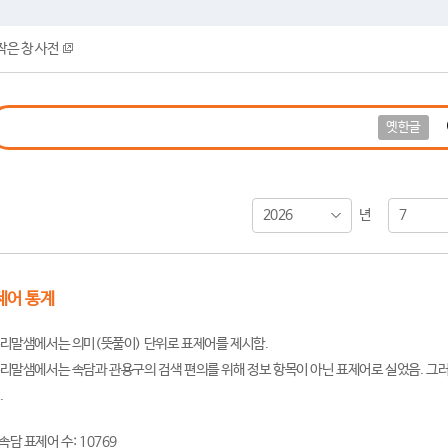
작은 창 사전
옛한글
2026
7
년
제어 통계
리말샘에서는 의미(뜻풀이) 단위로 표제어를 제시함.
리말샘에서는 속담과 관용구의 검색 편의를 위해 정보 항목이 아닌 표제어로 실었음. 그러
.
속담 표제어 수: 10769