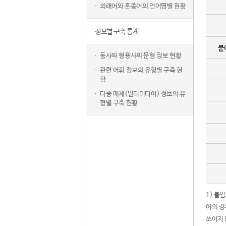
외래어와 혼종어의 언어명별 현황
정보별 구축 통계
붙
동사와 형용사의 문형 정보 현황
관련 어휘 정보의 유형별 구축 현
황
다중 매체(멀티미디어) 정보의 유
형별 구축 현황
1) 붙
어의 경
쓰이지 