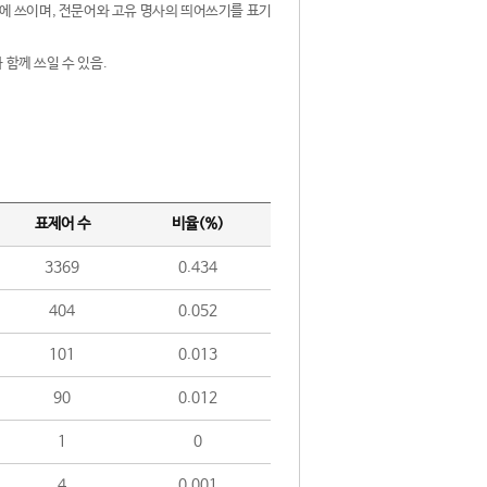
제어에 쓰이며, 전문어와 고유 명사의 띄어쓰기를 표기
 함께 쓰일 수 있음.
표제어 수
비율(%)
3369
0.434
404
0.052
101
0.013
90
0.012
1
0
4
0.001