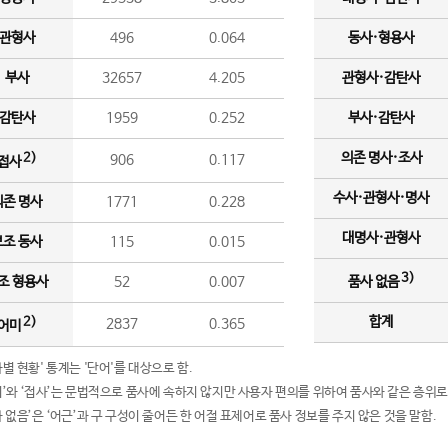
관형사
496
0.064
동사·형용사
부사
32657
4.205
관형사·감탄사
감탄사
1959
0.252
부사·감탄사
의존 명사·조사
2)
906
0.117
접사
수사·관형사·명사
의존 명사
1771
0.228
대명사·관형사
보조 동사
115
0.015
3)
조 형용사
52
0.007
품사 없음
합계
2)
2837
0.365
어미
품사별 현황' 통계는 '단어'를 대상으로 함.
어미’와 ‘접사’는 문법적으로 품사에 속하지 않지만 사용자 편의를 위하여 품사와 같은 층위로
품사 없음’은 ‘어근’과 구 구성이 줄어든 한 어절 표제어로 품사 정보를 주지 않은 것을 말함.