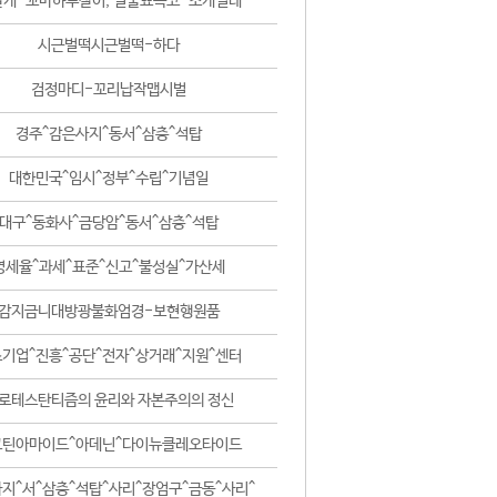
날개-꼬마하루살이, 털줄뾰족코-조개벌레
시근벌떡시근벌떡-하다
검정마디-꼬리납작맵시벌
경주^감은사지^동서^삼층^석탑
대한민국^임시^정부^수립^기념일
대구^동화사^금당암^동서^삼층^석탑
영세율^과세^표준^신고^불성실^가산세
감지금니대방광불화엄경-보현행원품
기업^진흥^공단^전자^상거래^지원^센터
로테스탄티즘의 윤리와 자본주의의 정신
코틴아마이드^아데닌^다이뉴클레오타이드
지^서^삼층^석탑^사리^장엄구^금동^사리^