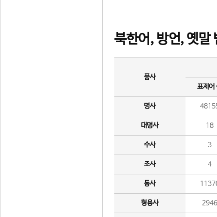
북한어, 방언, 옛말
품사
표제어
명사
4815
대명사
18
수사
3
조사
4
동사
1137
형용사
294