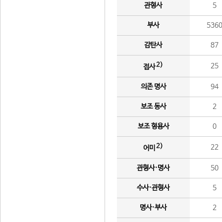
관형사
5
부사
536
감탄사
87
2)
25
접사
의존 명사
94
보조 동사
2
보조 형용사
0
2)
22
어미
관형사·명사
50
수사·관형사
5
명사·부사
2