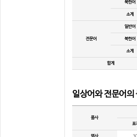
북한어
소계
일반어
전문어
북한어
소계
합계
일상어와 전문어의 
품사
표
명사
3