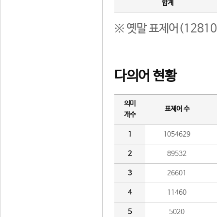
합계
※ 옛말 표제어(1281
다의어 현황
의미
표제어 수
개수
1
1054629
2
89532
3
26601
4
11460
5
5020