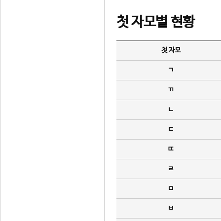
첫 자모별 현황
첫 자모
ㄱ
ㄲ
ㄴ
ㄷ
ㄸ
ㄹ
ㅁ
ㅂ