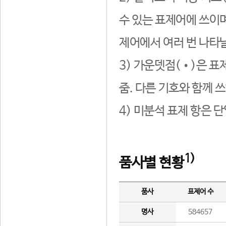
수 있는 표제어에 쓰이며
제어에서 여러 번 나타날
3) 가운뎃점(•)은 표
줌. 다른 기호와 함께 쓰
4) 미분석 표제 항은 
1)
품사별 현황
품사
표제어 수
명사
584657