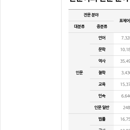
전문 분야
표제어
대분류
중분류
언어
7,32
문학
10,1
역사
35,4
인문
철학
3,43
교육
15,3
민속
6,64
인문 일반
24
법률
16,7