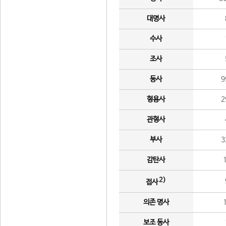
대명사
수사
조사
동사
9
형용사
2
관형사
부사
3
감탄사
2)
접사
의존 명사
보조 동사