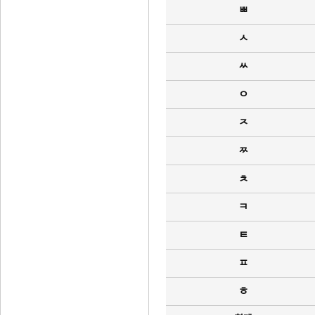
ㅃ
ㅅ
ㅆ
ㅇ
ㅈ
ㅉ
ㅊ
ㅋ
ㅌ
ㅍ
ㅎ