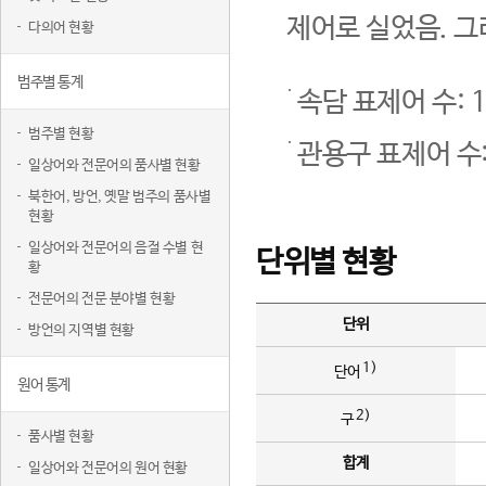
제어로 실었음. 그
다의어 현황
범주별 통계
속담 표제어 수: 1
범주별 현황
관용구 표제어 수:
일상어와 전문어의 품사별 현황
북한어, 방언, 옛말 범주의 품사별
현황
일상어와 전문어의 음절 수별 현
단위별 현황
황
전문어의 전문 분야별 현황
단위
방언의 지역별 현황
1)
단어
원어 통계
2)
구
품사별 현황
합계
일상어와 전문어의 원어 현황