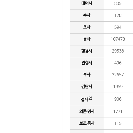
대명사
835
수사
128
조사
594
동사
107473
형용사
29538
관형사
496
부사
32657
감탄사
1959
2)
906
접사
의존 명사
1771
보조 동사
115