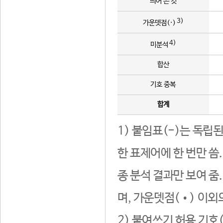
띄어 쓴 것
3)
가운뎃점(·)
4)
미분석
합산
기호 중복
합계
1) 붙임표(-)는 독립
한 표제어에 한 번만 씀
종 분석 결과만 보여 줌
며, 가운뎃점(•) 이외
2) 붙여쓰기 허용 기호