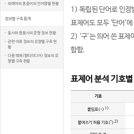
외래어와 혼종어의 언어명별 현황
1) 독립된 단어로 인정
정보별 구축 통계
표제어도 모두 ‘단어’에
동사와 형용사의 문형 정보 현황
2) ‘구’는 띄어 쓴 표
관련 어휘 정보의 유형별 구축 현
황
함함.
다중 매체(멀티미디어) 정보의 유
형별 구축 현황
표제어 분석 기호별
기호
1)
붙임표(-)
2)
붙여쓰기 허용 기호(^)