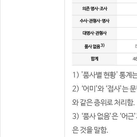
의존 명사·조사
수사·관형사·명사
대명사·관형사
3)
품사 없음
합계
4
1) '품사별 현황' 통계
2) ‘어미’와 ‘접사’
와 같은 층위로 처리함.
3) ‘품사 없음’은 ‘어
은 것을 말함.