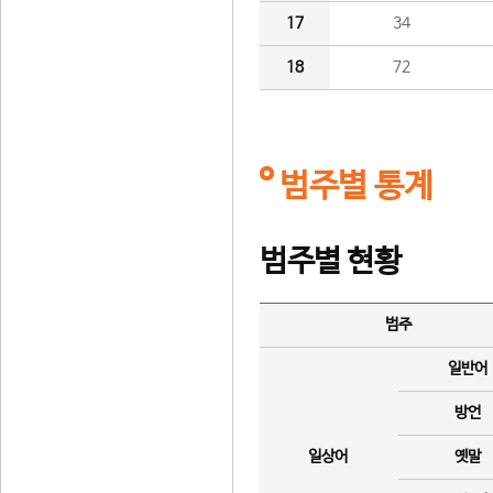
17
34
18
72
범주별 통계
범주별 현황
범주
일반어
방언
일상어
옛말