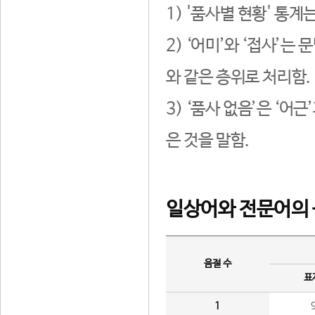
1) '품사별 현황' 통계
2) ‘어미’와 ‘접사’
와 같은 층위로 처리함.
3) ‘품사 없음’은 ‘어
은 것을 말함.
일상어와 전문어의 
음절 수
표
1