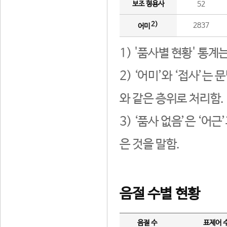
보조 형용사
52
2)
2837
어미
1) '품사별 현황' 통계
2) ‘어미’와 ‘접사’
와 같은 층위로 처리함.
3) ‘품사 없음’은 ‘어
은 것을 말함.
음절 수별 현황
음절 수
표제어 