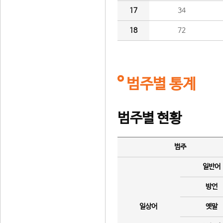
17
34
18
72
범주별 통계
범주별 현황
범주
일반어
방언
일상어
옛말