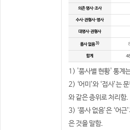
의존 명사·조사
수사·관형사·명사
대명사·관형사
3)
품사 없음
합계
4
1) '품사별 현황' 통계
2) ‘어미’와 ‘접사’
와 같은 층위로 처리함.
3) ‘품사 없음’은 ‘어
은 것을 말함.