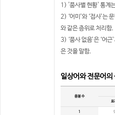
1) '품사별 현황' 통계
2) ‘어미’와 ‘접사’
와 같은 층위로 처리함.
3) ‘품사 없음’은 ‘어
은 것을 말함.
일상어와 전문어의 
음절 수
표
1