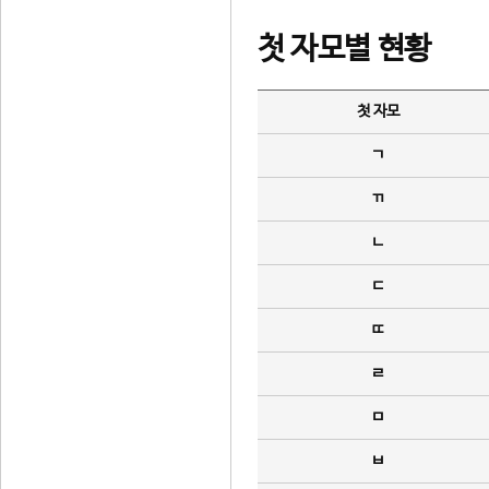
첫 자모별 현황
첫 자모
ㄱ
ㄲ
ㄴ
ㄷ
ㄸ
ㄹ
ㅁ
ㅂ