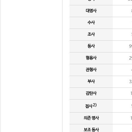
대명사
수사
조사
동사
9
형용사
2
관형사
부사
3
감탄사
2)
접사
의존 명사
보조 동사