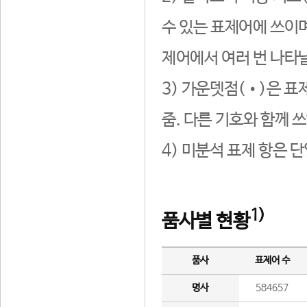
수 있는 표제어에 쓰이며
제어에서 여러 번 나타날
3) 가운뎃점(•)은 표
줌. 다른 기호와 함께 쓰
4) 미분석 표제 항은 
1)
품사별 현황
품사
표제어 수
명사
584657