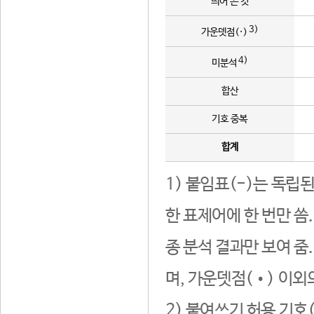
띄어 쓴 것
3)
가운뎃점(·)
4)
미분석
합산
기호 중복
합계
1) 붙임표(-)는 독립
한 표제어에 한 번만 씀
종 분석 결과만 보여 줌
며, 가운뎃점(•) 이외
2) 붙여쓰기 허용 기호