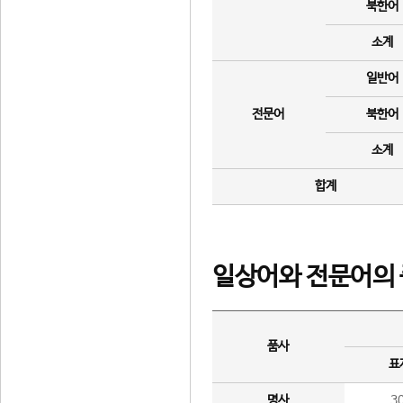
북한어
소계
일반어
전문어
북한어
소계
합계
일상어와 전문어의 
품사
표
명사
3