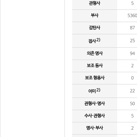
관형사
5
부사
536
감탄사
87
2)
25
접사
의존 명사
94
보조 동사
2
보조 형용사
0
2)
22
어미
관형사·명사
50
수사·관형사
5
명사·부사
2