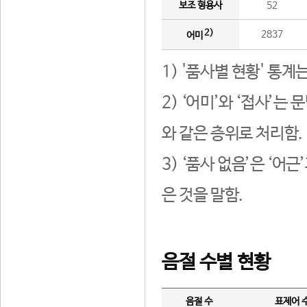
보조 형용사
52
2)
2837
어미
1) '품사별 현황' 통계
2) ‘어미’와 ‘접사’
와 같은 층위로 처리함.
3) ‘품사 없음’은 ‘어
은 것을 말함.
음절 수별 현황
음절 수
표제어 