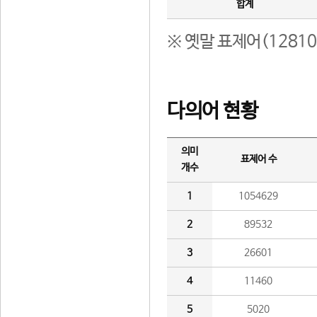
합계
※ 옛말 표제어(1281
다의어 현황
의미
표제어 수
개수
1
1054629
2
89532
3
26601
4
11460
5
5020