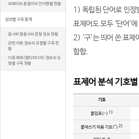
외래어와 혼종어의 언어명별 현황
1) 독립된 단어로 인정
정보별 구축 통계
표제어도 모두 ‘단어’에
동사와 형용사의 문형 정보 현황
2) ‘구’는 띄어 쓴 표
관련 어휘 정보의 유형별 구축 현
황
함함.
다중 매체(멀티미디어) 정보의 유
형별 구축 현황
표제어 분석 기호별
기호
1)
붙임표(-)
2)
붙여쓰기 허용 기호(^)