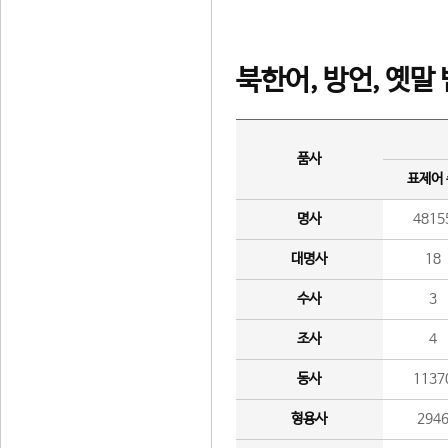
북한어, 방언, 옛말
품사
표제어
명사
4815
대명사
18
수사
3
조사
4
동사
1137
형용사
294