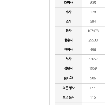
대명사
835
수사
128
조사
594
동사
107473
형용사
29538
관형사
496
부사
32657
감탄사
1959
2)
906
접사
의존 명사
1771
보조 동사
115