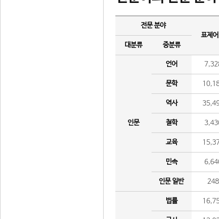
전문 분야
표제어
대분류
중분류
언어
7,32
문학
10,1
역사
35,4
인문
철학
3,43
교육
15,3
민속
6,64
인문 일반
24
법률
16,7