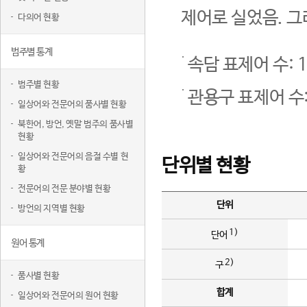
제어로 실었음. 그
다의어 현황
범주별 통계
속담 표제어 수: 1
범주별 현황
관용구 표제어 수:
일상어와 전문어의 품사별 현황
북한어, 방언, 옛말 범주의 품사별
현황
일상어와 전문어의 음절 수별 현
단위별 현황
황
전문어의 전문 분야별 현황
단위
방언의 지역별 현황
1)
단어
원어 통계
2)
구
품사별 현황
합계
일상어와 전문어의 원어 현황