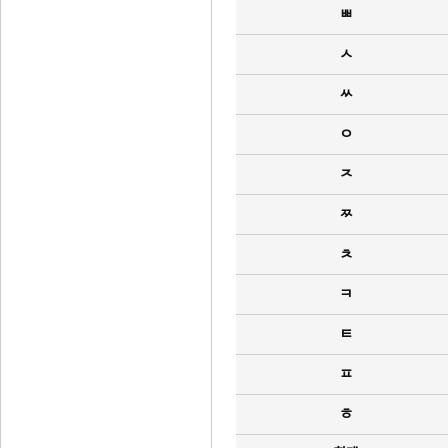
ㅃ
ㅅ
ㅆ
ㅇ
ㅈ
ㅉ
ㅊ
ㅋ
ㅌ
ㅍ
ㅎ