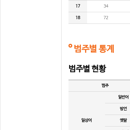
17
34
18
72
범주별 통계
범주별 현황
범주
일반어
방언
일상어
옛말