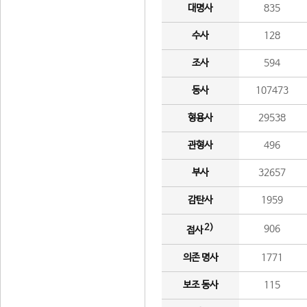
대명사
835
수사
128
조사
594
동사
107473
형용사
29538
관형사
496
부사
32657
감탄사
1959
2)
906
접사
의존 명사
1771
보조 동사
115