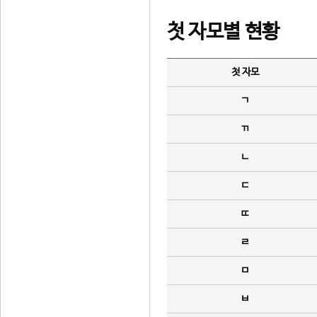
첫 자모별 현황
첫 자모
ㄱ
ㄲ
ㄴ
ㄷ
ㄸ
ㄹ
ㅁ
ㅂ