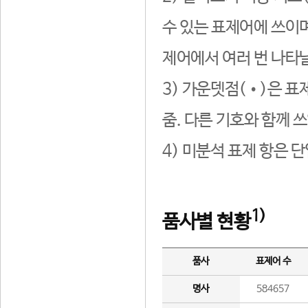
수 있는 표제어에 쓰이며
제어에서 여러 번 나타날
3) 가운뎃점(•)은 표
줌. 다른 기호와 함께 쓰
4) 미분석 표제 항은 
1)
품사별 현황
품사
표제어 수
명사
584657