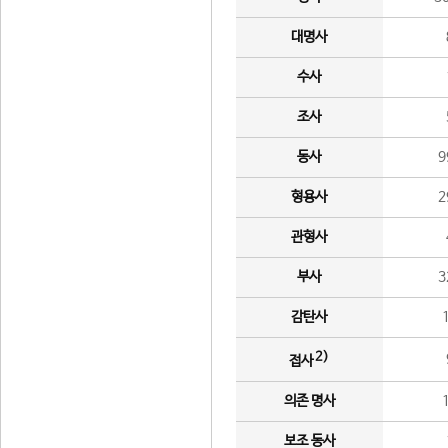
대명사
수사
조사
동사
9
형용사
2
관형사
부사
3
감탄사
2)
접사
의존 명사
보조 동사