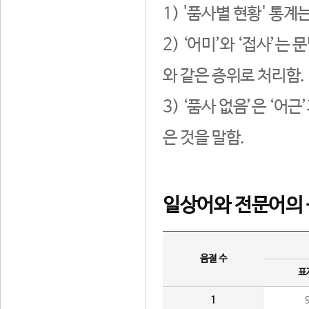
1) '품사별 현황' 통계
2) ‘어미’와 ‘접사’
와 같은 층위로 처리함.
3) ‘품사 없음’은 ‘어
은 것을 말함.
일상어와 전문어의 
음절 수
표
1