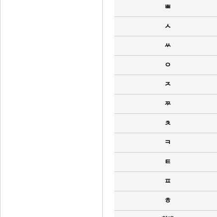
ㅃ
ㅅ
ㅆ
ㅇ
ㅈ
ㅉ
ㅊ
ㅋ
ㅌ
ㅍ
ㅎ