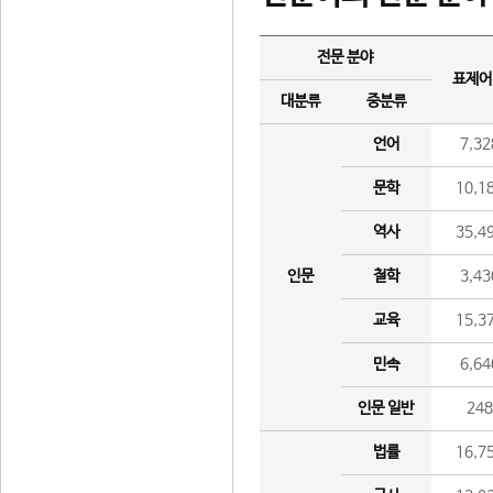
전문 분야
표제어
대분류
중분류
언어
7,32
문학
10,1
역사
35,4
인문
철학
3,43
교육
15,3
민속
6,64
인문 일반
24
법률
16,7