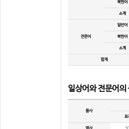
북한어
소계
일반어
전문어
북한어
소계
합계
일상어와 전문어의 
품사
표
명사
3