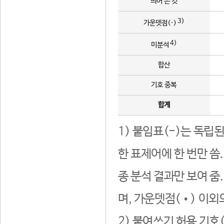
띄어 쓴 것
3)
가운뎃점(·)
4)
미분석
합산
기호 중복
합계
1) 붙임표(-)는 독립
한 표제어에 한 번만 씀
종 분석 결과만 보여 줌
며, 가운뎃점(•) 이외
2) 붙여쓰기 허용 기호