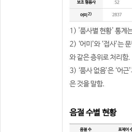
보조 형용사
52
2)
2837
어미
1) '품사별 현황' 통계
2) ‘어미’와 ‘접사’
와 같은 층위로 처리함.
3) ‘품사 없음’은 ‘어
은 것을 말함.
음절 수별 현황
음절 수
표제어 