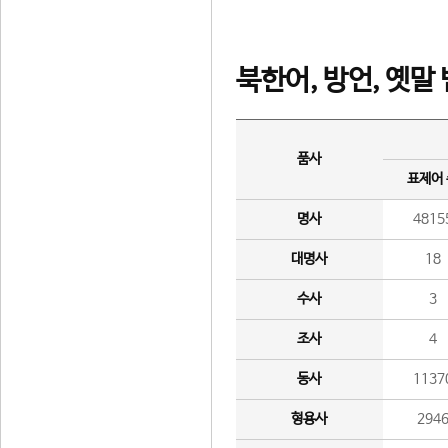
북한어, 방언, 옛말
품사
표제어
명사
4815
대명사
18
수사
3
조사
4
동사
1137
형용사
294