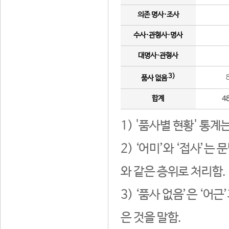
의존 명사·조사
수사·관형사·명사
대명사·관형사
3)
품사 없음
합계
4
1) '품사별 현황' 통계
2) ‘어미’와 ‘접사’
와 같은 층위로 처리함.
3) ‘품사 없음’은 ‘어
은 것을 말함.