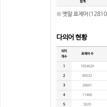
합계
※ 옛말 표제어(1281
다의어 현황
의미
표제어 수
개수
1
1054629
2
89532
3
26601
4
11460
5
5020