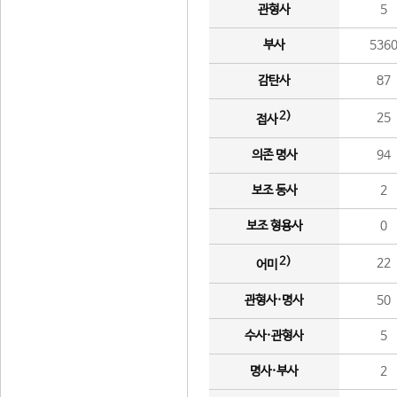
관형사
5
부사
536
감탄사
87
2)
25
접사
의존 명사
94
보조 동사
2
보조 형용사
0
2)
22
어미
관형사·명사
50
수사·관형사
5
명사·부사
2