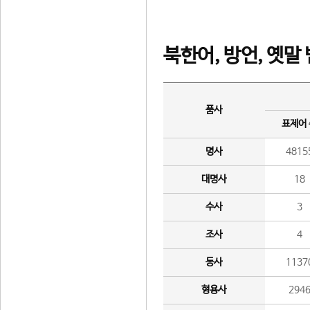
북한어, 방언, 옛말
품사
표제어
명사
4815
대명사
18
수사
3
조사
4
동사
1137
형용사
294