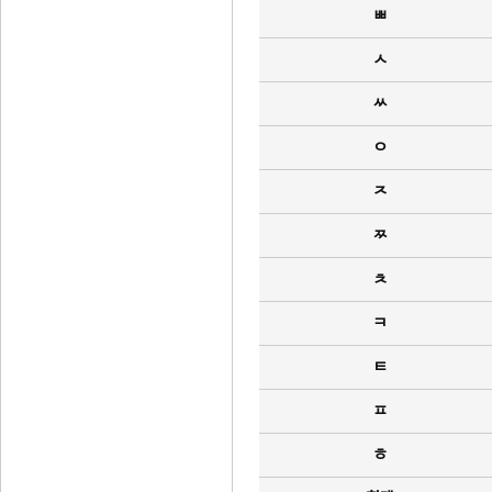
ㅃ
ㅅ
ㅆ
ㅇ
ㅈ
ㅉ
ㅊ
ㅋ
ㅌ
ㅍ
ㅎ