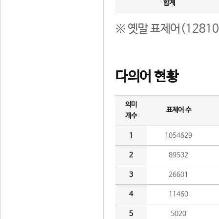
합계
※ 옛말 표제어(1281
다의어 현황
의미
표제어 수
개수
1
1054629
2
89532
3
26601
4
11460
5
5020