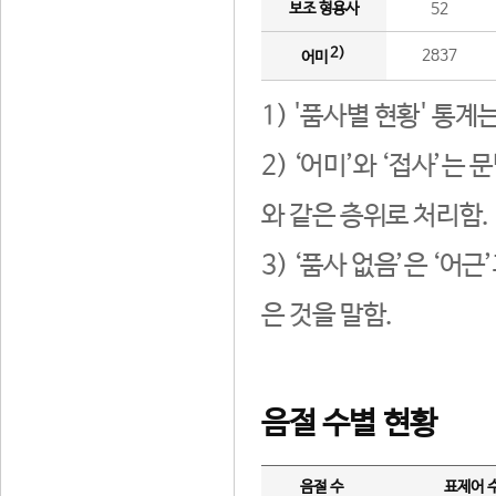
보조 형용사
52
2)
2837
어미
1) '품사별 현황' 통계
2) ‘어미’와 ‘접사’
와 같은 층위로 처리함.
3) ‘품사 없음’은 ‘어
은 것을 말함.
음절 수별 현황
음절 수
표제어 