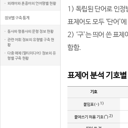
외래어와 혼종어의 언어명별 현황
1) 독립된 단어로 인정
정보별 구축 통계
표제어도 모두 ‘단어’에
동사와 형용사의 문형 정보 현황
2) ‘구’는 띄어 쓴 표
관련 어휘 정보의 유형별 구축 현
황
함함.
다중 매체(멀티미디어) 정보의 유
형별 구축 현황
표제어 분석 기호별
기호
1)
붙임표(-)
2)
붙여쓰기 허용 기호(^)