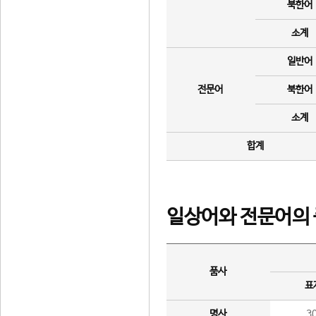
북한어
소계
일반어
전문어
북한어
소계
합계
일상어와 전문어의 
품사
표
명사
3