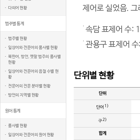
제어로 실었음. 그
다의어 현황
범주별 통계
속담 표제어 수: 1
범주별 현황
관용구 표제어 수:
일상어와 전문어의 품사별 현황
북한어, 방언, 옛말 범주의 품사별
현황
일상어와 전문어의 음절 수별 현
단위별 현황
황
전문어의 전문 분야별 현황
단위
방언의 지역별 현황
1)
단어
원어 통계
2)
구
품사별 현황
합계
일상어와 전문어의 원어 현황