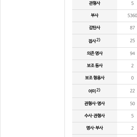
관형사
5
부사
536
감탄사
87
2)
25
접사
의존 명사
94
보조 동사
2
보조 형용사
0
2)
22
어미
관형사·명사
50
수사·관형사
5
명사·부사
2