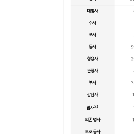
대명사
수사
조사
동사
9
형용사
2
관형사
부사
3
감탄사
2)
접사
의존 명사
보조 동사