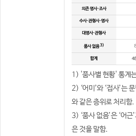
의존 명사·조사
수사·관형사·명사
대명사·관형사
3)
품사 없음
합계
4
1) '품사별 현황' 통계
2) ‘어미’와 ‘접사’
와 같은 층위로 처리함.
3) ‘품사 없음’은 ‘어
은 것을 말함.