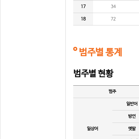
17
34
18
72
범주별 통계
범주별 현황
범주
일반어
방언
일상어
옛말