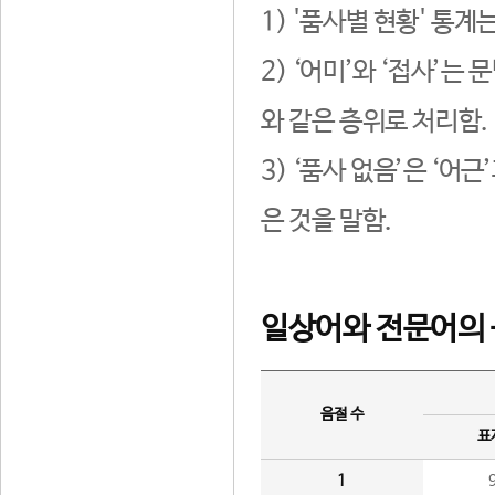
1) '품사별 현황' 통계
2) ‘어미’와 ‘접사’
와 같은 층위로 처리함.
3) ‘품사 없음’은 ‘어
은 것을 말함.
일상어와 전문어의 
음절 수
표
1