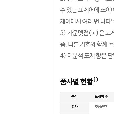
수 있는 표제어에 쓰이며
제어에서 여러 번 나타날
3) 가운뎃점(•)은 표
줌. 다른 기호와 함께 쓰
4) 미분석 표제 항은 
1)
품사별 현황
품사
표제어 수
명사
584657