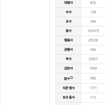
대명사
835
수사
128
조사
594
동사
107473
형용사
29538
관형사
496
부사
32657
감탄사
1959
2)
906
접사
의존 명사
1771
보조 동사
115