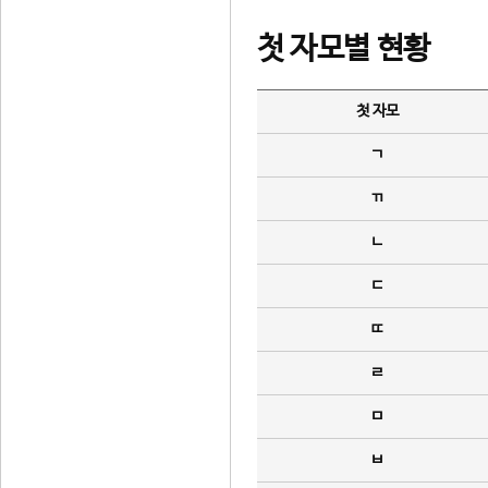
첫 자모별 현황
첫 자모
ㄱ
ㄲ
ㄴ
ㄷ
ㄸ
ㄹ
ㅁ
ㅂ