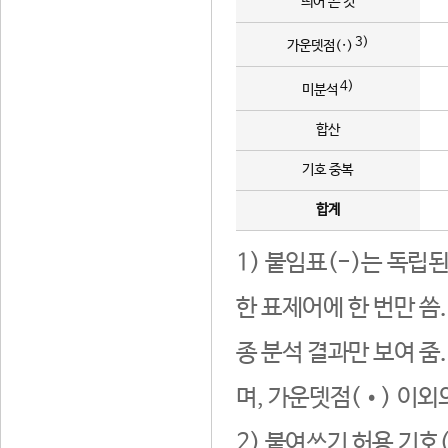
띄어 쓴 것
3)
가운뎃점(·)
4)
미분석
합산
기호 중복
합계
1) 붙임표(-)는 독립
한 표제어에 한 번만 씀
종 분석 결과만 보여 줌
며, 가운뎃점(•) 이외
2) 붙여쓰기 허용 기호