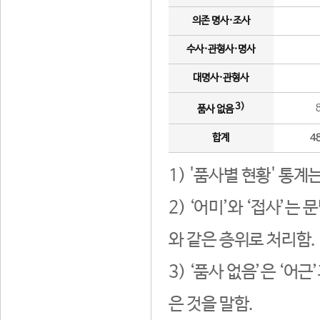
의존 명사·조사
수사·관형사·명사
대명사·관형사
3)
품사 없음
합계
4
1) '품사별 현황' 통계
2) ‘어미’와 ‘접사’
와 같은 층위로 처리함.
3) ‘품사 없음’은 ‘어
은 것을 말함.