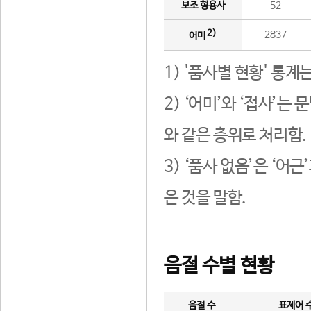
보조 형용사
52
2)
2837
어미
1) '품사별 현황' 통계
2) ‘어미’와 ‘접사’
와 같은 층위로 처리함.
3) ‘품사 없음’은 ‘어
은 것을 말함.
음절 수별 현황
음절 수
표제어 