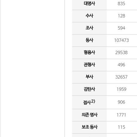
대명사
835
수사
128
조사
594
동사
107473
형용사
29538
관형사
496
부사
32657
감탄사
1959
2)
906
접사
의존 명사
1771
보조 동사
115