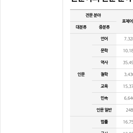
전문 분야
표제어
대분류
중분류
언어
7,32
문학
10,1
역사
35,4
인문
철학
3,43
교육
15,3
민속
6,64
인문 일반
24
법률
16,7