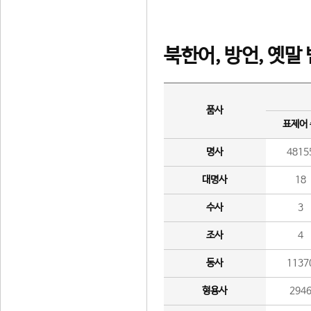
북한어, 방언, 옛말
품사
표제어
명사
4815
대명사
18
수사
3
조사
4
동사
1137
형용사
294