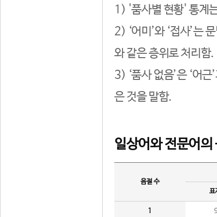
1) '품사별 현황' 통계
2) ‘어미’와 ‘접사’
와 같은 층위로 처리함.
3) ‘품사 없음’은 ‘어
은 것을 말함.
일상어와 전문어의 
음절 수
표
1