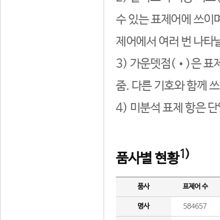
수 있는 표제어에 쓰이며
제어에서 여러 번 나타날
3) 가운뎃점(•)은 표
줌. 다른 기호와 함께 쓰
4) 미분석 표제 항은 
1)
품사별 현황
품사
표제어 수
명사
584657