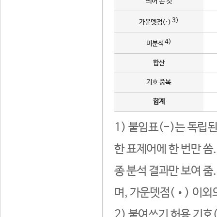
띄어 쓴 것
3)
가운뎃점(·)
4)
미분석
합산
기호 중복
합계
1) 붙임표(-)는 독립
한 표제어에 한 번만 씀
종 분석 결과만 보여 줌
며, 가운뎃점(•) 이외
2) 붙여쓰기 허용 기호