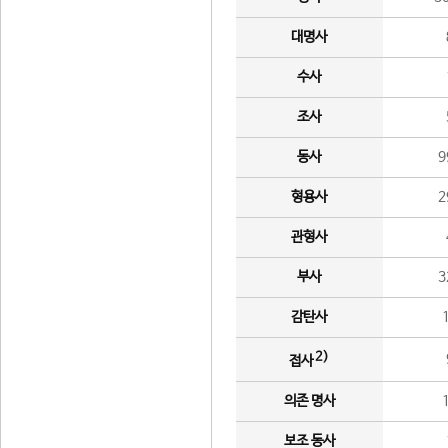
대명사
수사
조사
동사
9
형용사
2
관형사
부사
3
감탄사
2)
접사
의존 명사
보조 동사