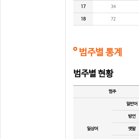
17
34
18
72
범주별 통계
범주별 현황
범주
일반어
방언
일상어
옛말