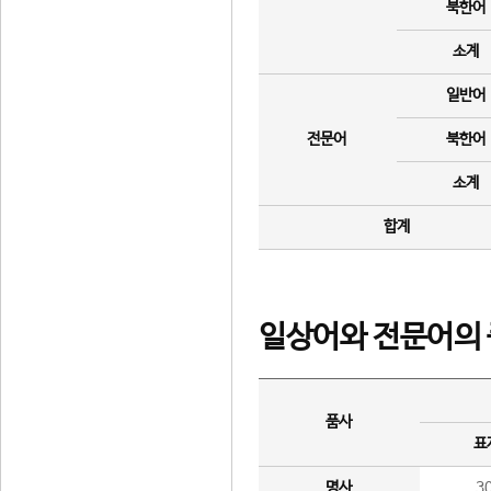
북한어
소계
일반어
전문어
북한어
소계
합계
일상어와 전문어의 
품사
표
명사
3