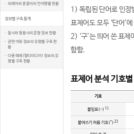
외래어와 혼종어의 언어명별 현황
1) 독립된 단어로 인정
정보별 구축 통계
표제어도 모두 ‘단어’에
동사와 형용사의 문형 정보 현황
2) ‘구’는 띄어 쓴 표
관련 어휘 정보의 유형별 구축 현
황
함함.
다중 매체(멀티미디어) 정보의 유
형별 구축 현황
표제어 분석 기호별
기호
1)
붙임표(-)
2)
붙여쓰기 허용 기호(^)