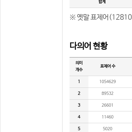
합계
※ 옛말 표제어(1281
다의어 현황
의미
표제어 수
개수
1
1054629
2
89532
3
26601
4
11460
5
5020