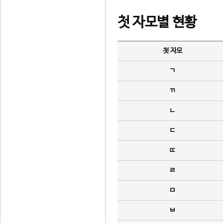
첫 자모별 현황
첫 자모
ㄱ
ㄲ
ㄴ
ㄷ
ㄸ
ㄹ
ㅁ
ㅂ