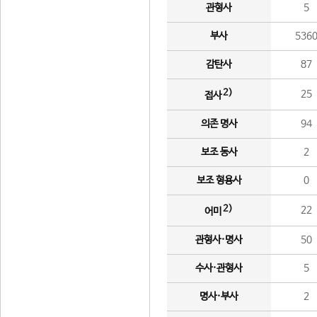
관형사
5
부사
536
감탄사
87
2)
25
접사
의존 명사
94
보조 동사
2
보조 형용사
0
2)
22
어미
관형사·명사
50
수사·관형사
5
명사·부사
2