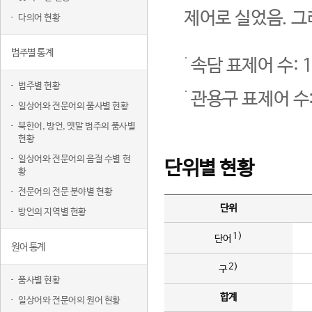
제어로 실었음. 그
다의어 현황
범주별 통계
속담 표제어 수: 1
범주별 현황
관용구 표제어 수:
일상어와 전문어의 품사별 현황
북한어, 방언, 옛말 범주의 품사별
현황
일상어와 전문어의 음절 수별 현
단위별 현황
황
전문어의 전문 분야별 현황
단위
방언의 지역별 현황
1)
단어
원어 통계
2)
구
품사별 현황
합계
일상어와 전문어의 원어 현황