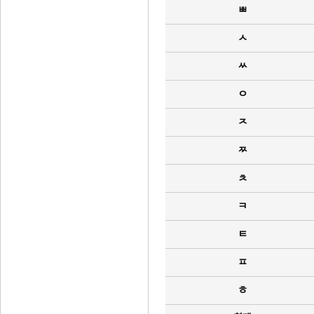
ㅃ
ㅅ
ㅆ
ㅇ
ㅈ
ㅉ
ㅊ
ㅋ
ㅌ
ㅍ
ㅎ