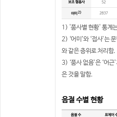
보조 형용사
52
2)
2837
어미
1) '품사별 현황' 통계
2) ‘어미’와 ‘접사’
와 같은 층위로 처리함.
3) ‘품사 없음’은 ‘어
은 것을 말함.
음절 수별 현황
음절 수
표제어 