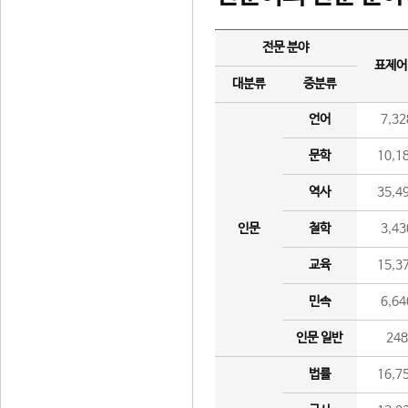
전문 분야
표제어
대분류
중분류
언어
7,32
문학
10,1
역사
35,4
인문
철학
3,43
교육
15,3
민속
6,64
인문 일반
24
법률
16,7