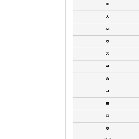
ㅃ
ㅅ
ㅆ
ㅇ
ㅈ
ㅉ
ㅊ
ㅋ
ㅌ
ㅍ
ㅎ