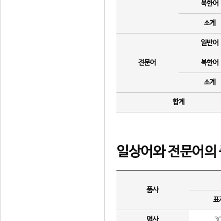
북한어
소계
일반어
전문어
북한어
소계
합계
일상어와 전문어의 
품사
표
명사
3