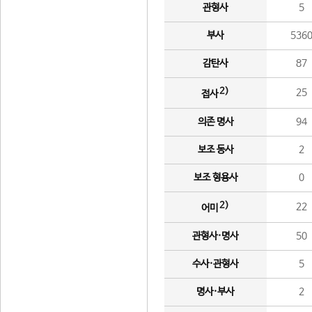
관형사
5
부사
536
감탄사
87
2)
25
접사
의존 명사
94
보조 동사
2
보조 형용사
0
2)
22
어미
관형사·명사
50
수사·관형사
5
명사·부사
2