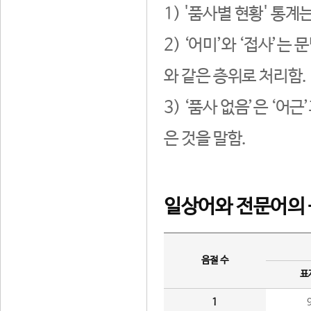
1) '품사별 현황' 통계
2) ‘어미’와 ‘접사’
와 같은 층위로 처리함.
3) ‘품사 없음’은 ‘어
은 것을 말함.
일상어와 전문어의 
음절 수
표
1