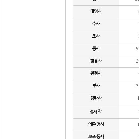
대명사
수사
조사
동사
9
형용사
2
관형사
부사
3
감탄사
2)
접사
의존 명사
보조 동사