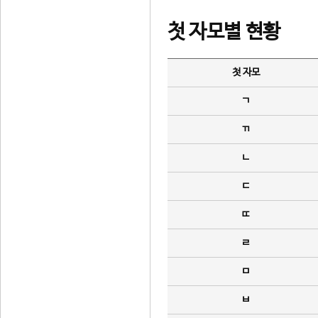
첫 자모별 현황
첫 자모
ㄱ
ㄲ
ㄴ
ㄷ
ㄸ
ㄹ
ㅁ
ㅂ