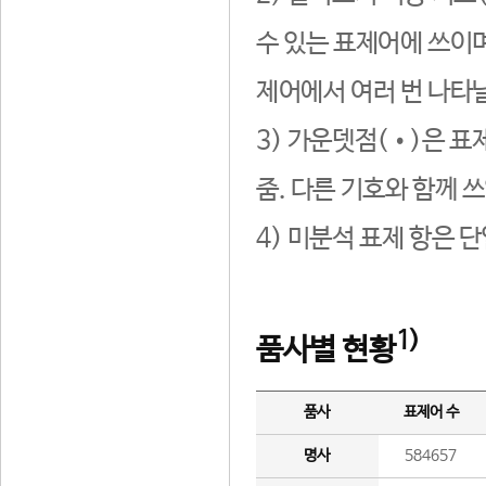
수 있는 표제어에 쓰이며
제어에서 여러 번 나타날
3) 가운뎃점(•)은 표
줌. 다른 기호와 함께 쓰
4) 미분석 표제 항은 
1)
품사별 현황
품사
표제어 수
명사
584657