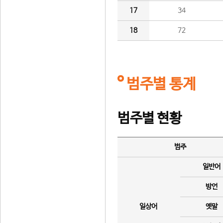
17
34
18
72
범주별 통계
범주별 현황
범주
일반어
방언
일상어
옛말