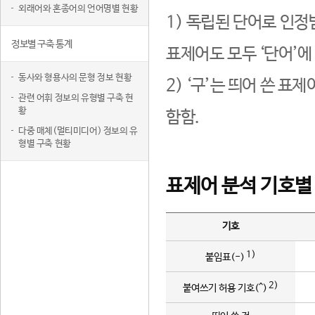
외래어와 혼종어의 언어명별 현황
1) 독립된 단어로 인정
정보별 구축 통계
표제어도 모두 ‘단어’에
동사와 형용사의 문형 정보 현황
2) ‘구’는 띄어 쓴 표
관련 어휘 정보의 유형별 구축 현
황
함함.
다중 매체(멀티미디어) 정보의 유
형별 구축 현황
표제어 분석 기호별
기호
1)
붙임표(-)
2)
붙여쓰기 허용 기호(^)