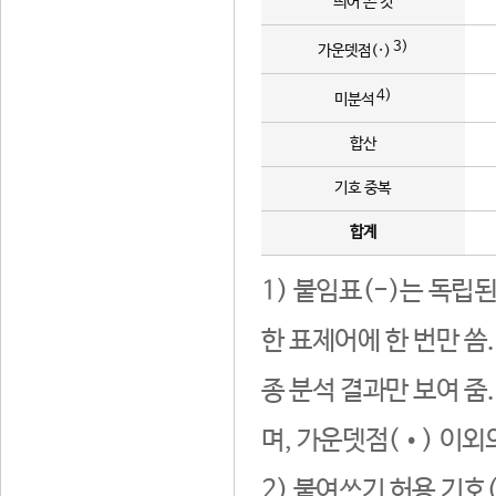
띄어 쓴 것
3)
가운뎃점(·)
4)
미분석
합산
기호 중복
합계
1) 붙임표(-)는 독립
한 표제어에 한 번만 씀
종 분석 결과만 보여 줌
며, 가운뎃점(•) 이외
2) 붙여쓰기 허용 기호