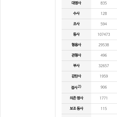
대명사
835
수사
128
조사
594
동사
107473
형용사
29538
관형사
496
부사
32657
감탄사
1959
2)
906
접사
의존 명사
1771
보조 동사
115