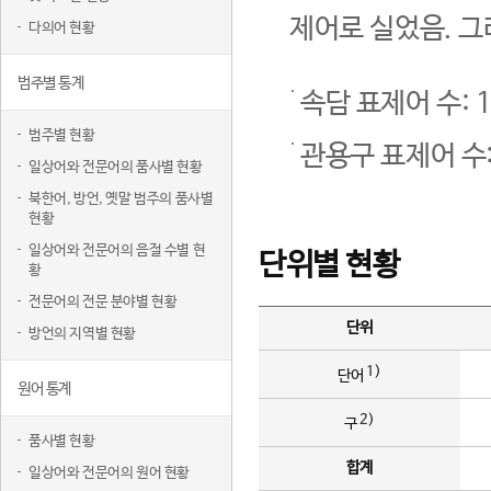
제어로 실었음. 그
다의어 현황
범주별 통계
속담 표제어 수: 1
범주별 현황
관용구 표제어 수:
일상어와 전문어의 품사별 현황
북한어, 방언, 옛말 범주의 품사별
현황
일상어와 전문어의 음절 수별 현
단위별 현황
황
전문어의 전문 분야별 현황
단위
방언의 지역별 현황
1)
단어
원어 통계
2)
구
품사별 현황
합계
일상어와 전문어의 원어 현황