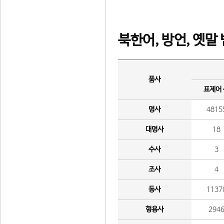
북한어, 방언, 옛말
품사
표제어
명사
4815
대명사
18
수사
3
조사
4
동사
1137
형용사
294