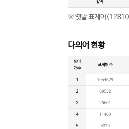
합계
※ 옛말 표제어(1281
다의어 현황
의미
표제어 수
개수
1
1054629
2
89532
3
26601
4
11460
5
5020