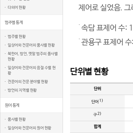
제어로 실었음. 그
다의어 현황
범주별 통계
속담 표제어 수: 1
범주별 현황
관용구 표제어 수:
일상어와 전문어의 품사별 현황
북한어, 방언, 옛말 범주의 품사별
현황
일상어와 전문어의 음절 수별 현
단위별 현황
황
전문어의 전문 분야별 현황
단위
방언의 지역별 현황
1)
단어
원어 통계
2)
구
품사별 현황
합계
일상어와 전문어의 원어 현황