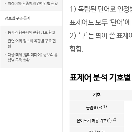
외래어와 혼종어의 언어명별 현황
1) 독립된 단어로 인정
정보별 구축 통계
표제어도 모두 ‘단어’에
동사와 형용사의 문형 정보 현황
2) ‘구’는 띄어 쓴 표
관련 어휘 정보의 유형별 구축 현
황
함함.
다중 매체(멀티미디어) 정보의 유
형별 구축 현황
표제어 분석 기호별
기호
1)
붙임표(-)
2)
붙여쓰기 허용 기호(^)