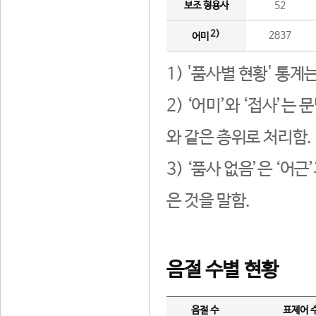
보조 형용사
52
2)
2837
어미
1) '품사별 현황' 통계
2) ‘어미’와 ‘접사’
와 같은 층위로 처리함.
3) ‘품사 없음’은 ‘어
은 것을 말함.
음절 수별 현황
음절 수
표제어 