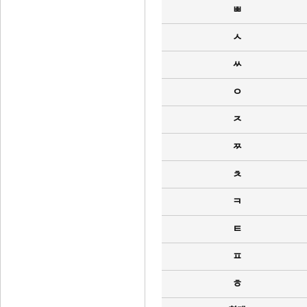
ㅃ
ㅅ
ㅆ
ㅇ
ㅈ
ㅉ
ㅊ
ㅋ
ㅌ
ㅍ
ㅎ