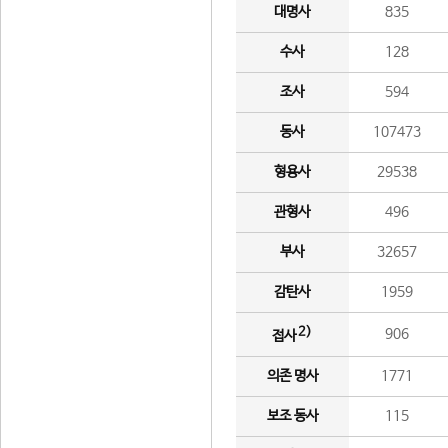
대명사
835
수사
128
조사
594
동사
107473
형용사
29538
관형사
496
부사
32657
감탄사
1959
2)
906
접사
의존 명사
1771
보조 동사
115