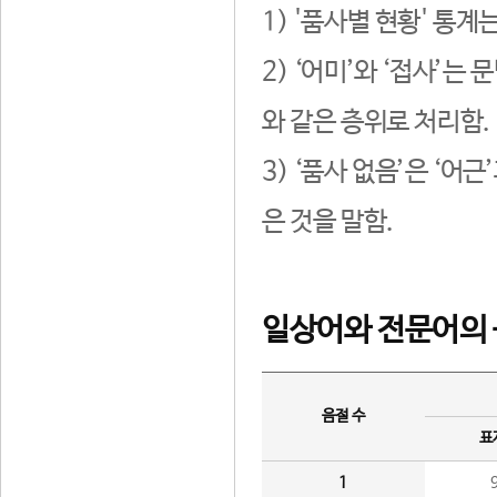
1) '품사별 현황' 통계
2) ‘어미’와 ‘접사’
와 같은 층위로 처리함.
3) ‘품사 없음’은 ‘어
은 것을 말함.
일상어와 전문어의 
음절 수
표
1