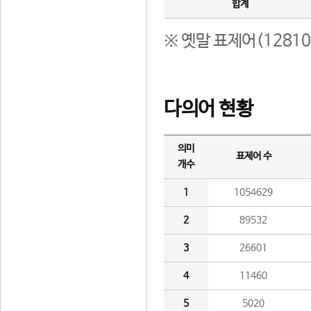
합계
※ 옛말 표제어(1281
다의어 현황
의미
표제어 수
개수
1
1054629
2
89532
3
26601
4
11460
5
5020