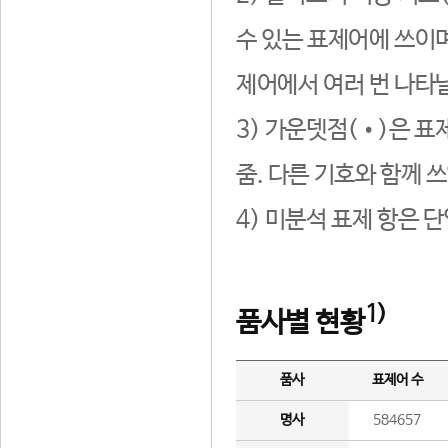
수 있는 표제어에 쓰이며
제어에서 여러 번 나타날
3) 가운뎃점(•)은 표
줌. 다른 기호와 함께 쓰
4) 미분석 표제 항은 
1)
품사별 현황
품사
표제어 수
명사
584657