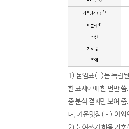
띄어 쓴 것
3)
가운뎃점(·)
4)
미분석
합산
기호 중복
합계
1) 붙임표(-)는 독립
한 표제어에 한 번만 씀
종 분석 결과만 보여 줌
며, 가운뎃점(•) 이외
2) 붙여쓰기 허용 기호