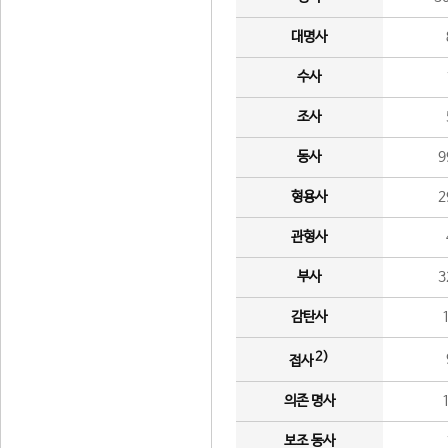
대명사
수사
조사
동사
9
형용사
2
관형사
부사
3
감탄사
2)
접사
의존 명사
보조 동사