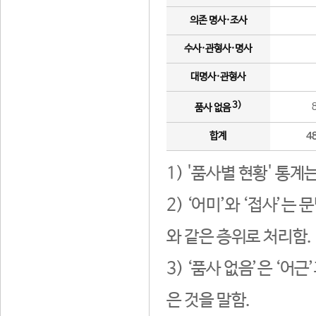
의존 명사·조사
수사·관형사·명사
대명사·관형사
3)
품사 없음
합계
4
1) '품사별 현황' 통계
2) ‘어미’와 ‘접사’
와 같은 층위로 처리함.
3) ‘품사 없음’은 ‘어
은 것을 말함.