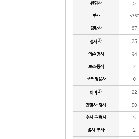
관형사
5
부사
536
감탄사
87
2)
25
접사
의존 명사
94
보조 동사
2
보조 형용사
0
2)
22
어미
관형사·명사
50
수사·관형사
5
명사·부사
2