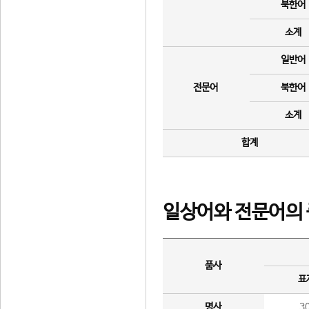
북한어
소계
일반어
전문어
북한어
소계
합계
일상어와 전문어의 
품사
표
명사
3