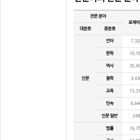
전문 분야
표제어
대분류
중분류
언어
7,32
문학
10,1
역사
35,4
인문
철학
3,43
교육
15,3
민속
6,64
인문 일반
24
법률
16,7