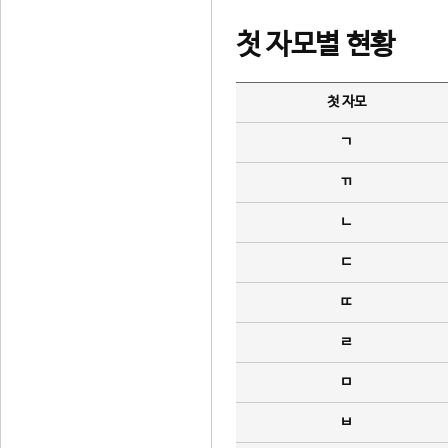
첫 자모별 현황
첫 자모
ㄱ
ㄲ
ㄴ
ㄷ
ㄸ
ㄹ
ㅁ
ㅂ