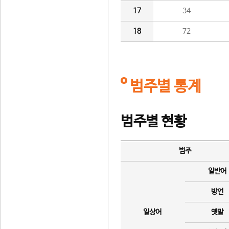
17
34
18
72
범주별 통계
범주별 현황
범주
일반어
방언
일상어
옛말