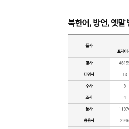
북한어, 방언, 옛말
품사
표제어
명사
4815
대명사
18
수사
3
조사
4
동사
1137
형용사
294