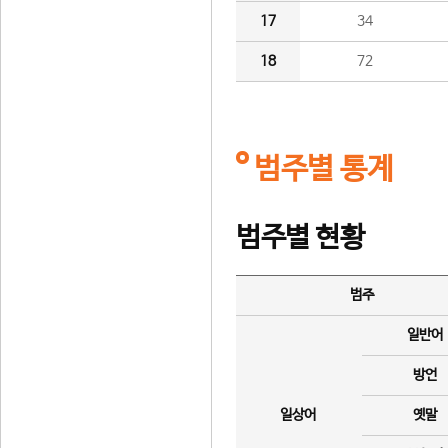
17
34
18
72
범주별 통계
범주별 현황
범주
일반어
방언
일상어
옛말