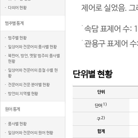
제어로 실었음. 그
다의어 현황
범주별 통계
속담 표제어 수: 1
범주별 현황
관용구 표제어 수:
일상어와 전문어의 품사별 현황
북한어, 방언, 옛말 범주의 품사별
현황
일상어와 전문어의 음절 수별 현
단위별 현황
황
전문어의 전문 분야별 현황
단위
방언의 지역별 현황
1)
단어
원어 통계
2)
구
품사별 현황
합계
일상어와 전문어의 원어 현황