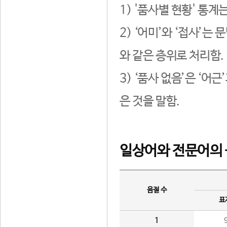
1) '품사별 현황' 통계
2) ‘어미’와 ‘접사’
와 같은 층위로 처리함.
3) ‘품사 없음’은 ‘어
은 것을 말함.
일상어와 전문어의 
음절 수
표
1