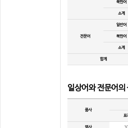
북한어
소계
일반어
전문어
북한어
소계
합계
일상어와 전문어의 
품사
표
명사
3