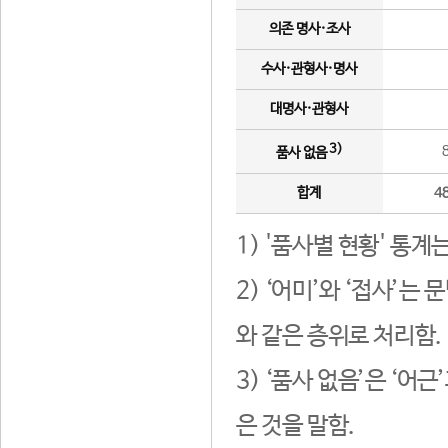
의존 명사·조사
수사·관형사·명사
대명사·관형사
3)
품사 없음
합계
4
1) '품사별 현황' 통계
2) ‘어미’와 ‘접사’
와 같은 층위로 처리함.
3) ‘품사 없음’은 ‘어
은 것을 말함.