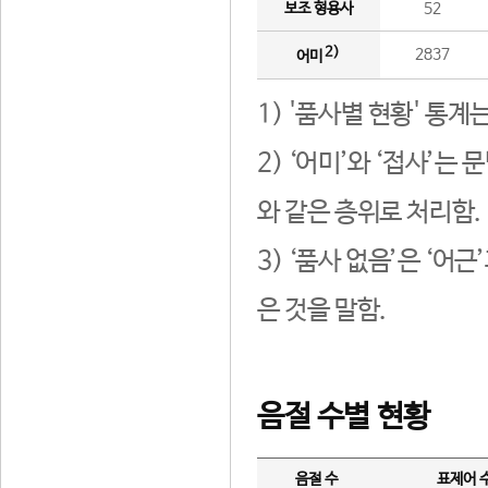
보조 형용사
52
2)
2837
어미
1) '품사별 현황' 통계
2) ‘어미’와 ‘접사’
와 같은 층위로 처리함.
3) ‘품사 없음’은 ‘어
은 것을 말함.
음절 수별 현황
음절 수
표제어 