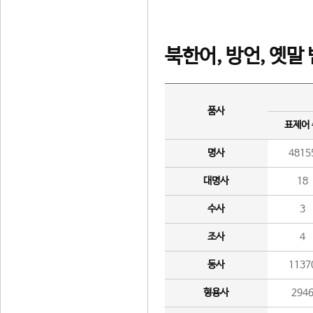
북한어, 방언, 옛말
품사
표제어
명사
4815
대명사
18
수사
3
조사
4
동사
1137
형용사
294