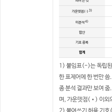
띄어 쓴 것
3)
가운뎃점(·)
4)
미분석
합산
기호 중복
합계
1) 붙임표(-)는 독립
한 표제어에 한 번만 씀
종 분석 결과만 보여 줌
며, 가운뎃점(•) 이외
2) 붙여쓰기 허용 기호