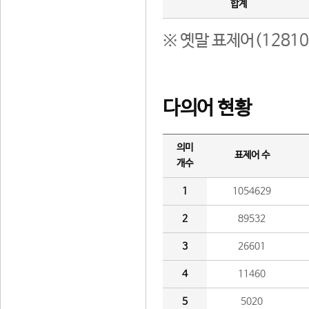
합계
※ 옛말 표제어(1281
다의어 현황
의미
표제어 수
개수
1
1054629
2
89532
3
26601
4
11460
5
5020