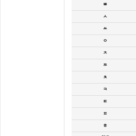
ㅃ
ㅅ
ㅆ
ㅇ
ㅈ
ㅉ
ㅊ
ㅋ
ㅌ
ㅍ
ㅎ