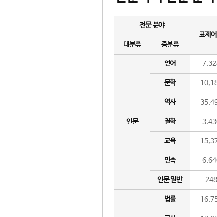
전문 분야
표제어
대분류
중분류
언어
7,32
문학
10,1
역사
35,4
인문
철학
3,43
교육
15,3
민속
6,64
인문 일반
24
법률
16,7