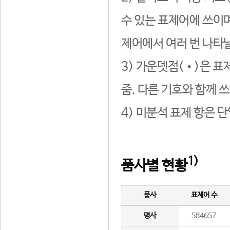
수 있는 표제어에 쓰이며
제어에서 여러 번 나타날
3) 가운뎃점(•)은 표
줌. 다른 기호와 함께 쓰
4) 미분석 표제 항은 
1)
품사별 현황
품사
표제어 수
명사
584657