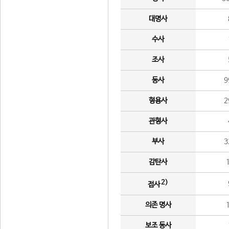
대명사
수사
조사
동사
9
형용사
2
관형사
부사
3
감탄사
2)
접사
의존 명사
보조 동사