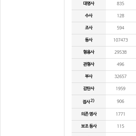
대명사
835
수사
128
조사
594
동사
107473
형용사
29538
관형사
496
부사
32657
감탄사
1959
2)
906
접사
의존 명사
1771
보조 동사
115