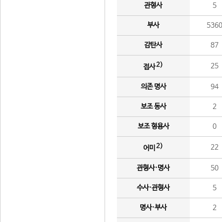
관형사
5
부사
536
감탄사
87
2)
25
접사
의존 명사
94
보조 동사
2
보조 형용사
0
2)
22
어미
관형사·명사
50
수사·관형사
5
명사·부사
2