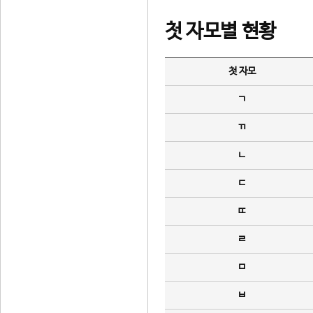
첫 자모별 현황
첫 자모
ㄱ
ㄲ
ㄴ
ㄷ
ㄸ
ㄹ
ㅁ
ㅂ