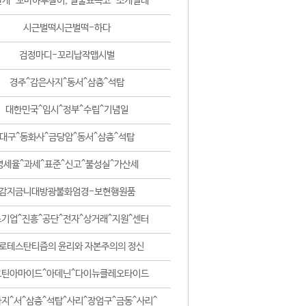
날개-꼬마하루살이, 털줄뾰족코-조개벌레
시근벌떡시근벌떡-하다
검정마디-꼬리납작맵시벌
경주^감은사지^동서^삼층^석탑
대한민국^임시^정부^수립^기념일
대구^동화사^금당암^동서^삼층^석탑
영세율^과세^표준^신고^불성실^가산세
감지금니대방광불화엄경-보현행원품
기업^진흥^공단^전자^상거래^지원^센터
로테스탄티즘의 윤리와 자본주의의 정신
코틴아마이드^아데닌^다이뉴클레오타이드
지^서^삼층^석탑^사리^장엄구^금동^사리^