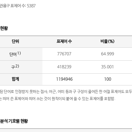
관용구 표제어 수: 5387
 현황
단위
표제어 수
비율(%)
1)
776707
64.999
단어
2)
418239
35.001
구
합계
1194946
100
립된 단어로 인정받지 못하는 접사, 어근, 어미 등과 구 구성이 줄어든 한 어절 표제어도 모두
구’는 띄어 쓴 표제어와 띄어 쓰는 것이 원칙이되 붙여 쓸 수 있는 표제어를 포함함.
 분석 기호별 현황