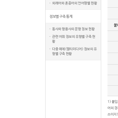
외래어와 혼종어의 언어명별 현황
정보별 구축 통계
붙
동사와 형용사의 문형 정보 현황
관련 어휘 정보의 유형별 구축 현
황
다중 매체(멀티미디어) 정보의 유
형별 구축 현황
1) 붙
어의 경
쓰이지 