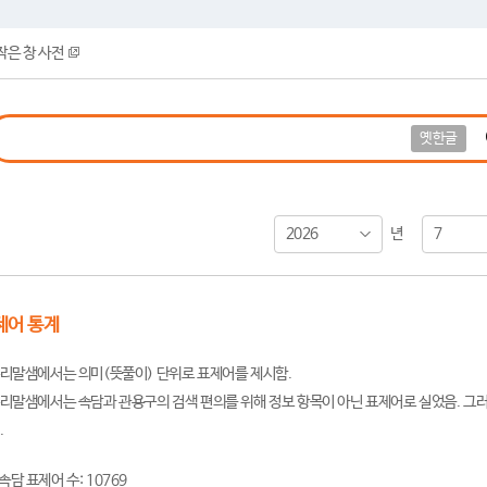
작은 창 사전
옛한글
2026
7
년
제어 통계
리말샘에서는 의미(뜻풀이) 단위로 표제어를 제시함.
리말샘에서는 속담과 관용구의 검색 편의를 위해 정보 항목이 아닌 표제어로 실었음. 그러
.
속담 표제어 수: 10769