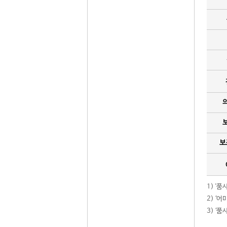
보
1) '
2) ‘
3) ‘