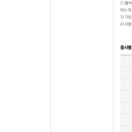
2) 붙
하는 데
3) 가
4) 미
품사별