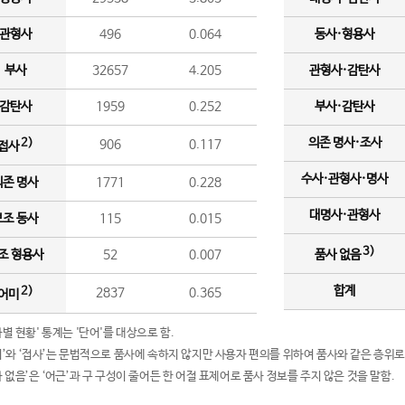
관형사
496
0.064
동사·형용사
부사
32657
4.205
관형사·감탄사
감탄사
1959
0.252
부사·감탄사
의존 명사·조사
2)
906
0.117
접사
수사·관형사·명사
의존 명사
1771
0.228
대명사·관형사
보조 동사
115
0.015
3)
조 형용사
52
0.007
품사 없음
합계
2)
2837
0.365
어미
품사별 현황' 통계는 '단어'를 대상으로 함.
어미’와 ‘접사’는 문법적으로 품사에 속하지 않지만 사용자 편의를 위하여 품사와 같은 층위로
품사 없음’은 ‘어근’과 구 구성이 줄어든 한 어절 표제어로 품사 정보를 주지 않은 것을 말함.