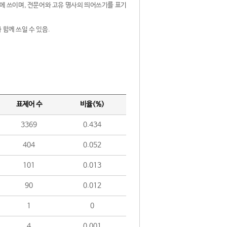
제어에 쓰이며, 전문어와 고유 명사의 띄어쓰기를 표기
 함께 쓰일 수 있음.
표제어 수
비율(%)
3369
0.434
404
0.052
101
0.013
90
0.012
1
0
4
0.001