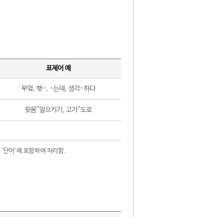
표제어 예
부엌, 햇-, -는데, 생각-하다
윗몸^일으키기, 고가^도로
 ‘단어’에 포함하여 처리함.