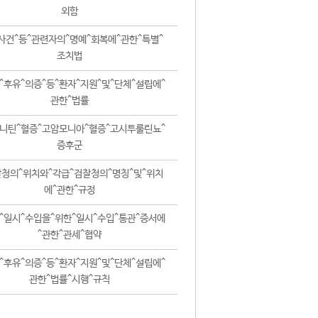
외함
사건^등^관련자의^명예^회복에^관한^특별^
조치법
^후유^의증^등^환자^지원^및^단체^설립에^
관한^법률
니틴^혈증^고암모니아^혈증^고시투룰린뇨^
증후군
청의^위치와^각급^검찰청의^명칭^및^위치
에^관한^규정
^일시^수입을^위한^일시^수입^통관^증서에
^관한^관세^협약
^후유^의증^등^환자^지원^및^단체^설립에^
관한^법률^시행^규칙