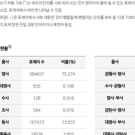
여쓰기 허용 기호(^)는 좌우의 단위를 서로 띄어 쓰는 것이 원칙이되 붙여 쓸 수 있는 표
 쓰임. 표제어에서 여러 번 나타날 수 있음.
운뎃점(•)은 표제어에서 서로 대등한 것이 병렬될 때 병렬되는 단위를 보여 줌. 다른 기호와
분석 표제 항은 단일 성분 단어이거나 북한어 등임.
1)
 현황
품사
표제어 수
비율(%)
품사
명사
584657
75.274
관형사·명사
대명사
835
0.108
수사·관형사
수사
128
0.016
명사·부사
조사
594
0.076
감탄사·명사
동사
107473
13.837
대명사·부사
형용사
29538
3.803
대명사·감탄사