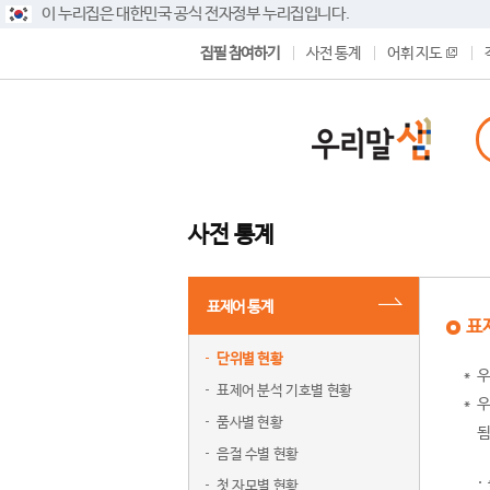
이 누리집은 대한민국 공식 전자정부 누리집입니다.
집필 참여하기
사전 통계
어휘 지도
사전 통계
표제어 통계
표
단위별 현황
우
표제어 분석 기호별 현황
우
품사별 현황
됨
음절 수별 현황
첫 자모별 현황