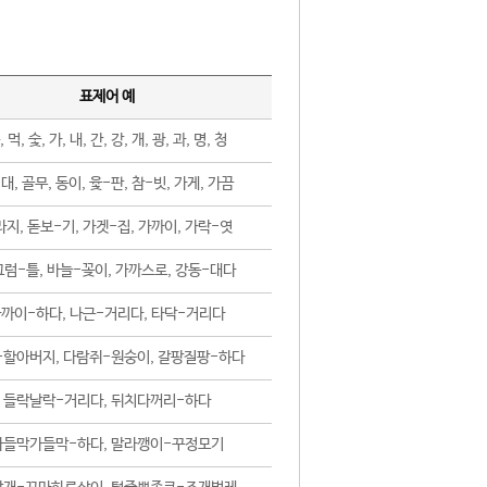
표제어 예
, 먹, 숯, 가, 내, 간, 강, 개, 광, 과, 명, 청
대, 골무, 동이, 윷-판, 참-빗, 가게, 가끔
지, 돋보-기, 가겟-집, 가까이, 가락-엿
럼-틀, 바늘-꽂이, 가까스로, 강동-대다
까이-하다, 나근-거리다, 타닥-거리다
-할아버지, 다람쥐-원숭이, 갈팡질팡-하다
들락날락-거리다, 뒤치다꺼리-하다
가들막가들막-하다, 말라깽이-꾸정모기