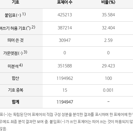
기호
표제어 수
비율(%)
1)
425213
35.584
붙임표(-)
2)
387214
32.404
여쓰기 허용 기호(^)
띄어 쓴 것
30947
2.59
3)
0
0
가운뎃점(·)
4)
351588
29.423
미분석
합산
1194962
100
기호 중복
15
0.001
합계
1194947
-
임표(-)는 독립된 단어 표제어의 직접 구성 성분을 분석한 결과를 표시하며 한 표제어에 한
우에도 최종 분석 결과만 보여 줌. 붙임표(-)가 쓰인 표제어는 띄어 쓰는 것이 허용되지 
않음.