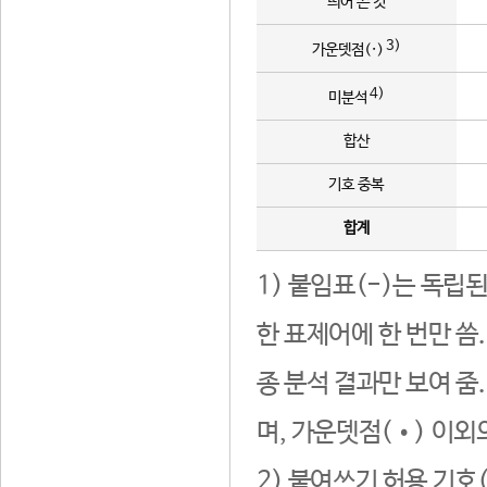
띄어 쓴 것
3)
가운뎃점(·)
4)
미분석
합산
기호 중복
합계
1) 붙임표(-)는 독립
한 표제어에 한 번만 씀
종 분석 결과만 보여 줌
며, 가운뎃점(•) 이외
2) 붙여쓰기 허용 기호