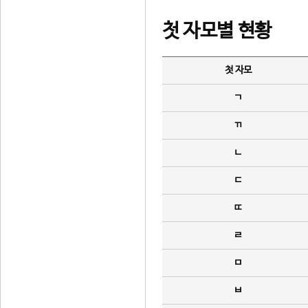
첫 자모별 현황
첫 자모
ㄱ
ㄲ
ㄴ
ㄷ
ㄸ
ㄹ
ㅁ
ㅂ