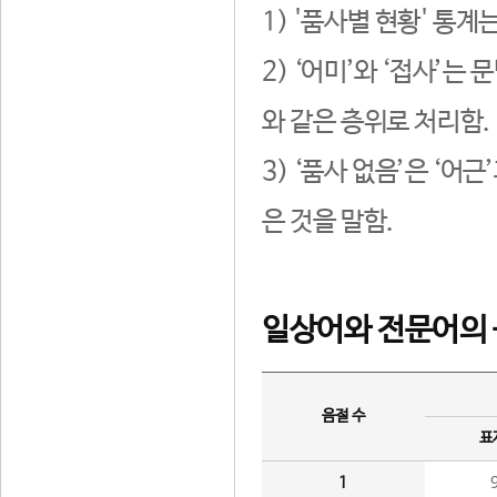
1) '품사별 현황' 통계
2) ‘어미’와 ‘접사’
와 같은 층위로 처리함.
3) ‘품사 없음’은 ‘어
은 것을 말함.
일상어와 전문어의 
음절 수
표
1