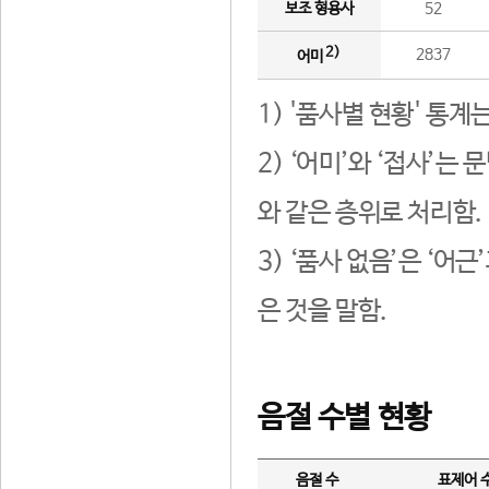
보조 형용사
52
2)
2837
어미
1) '품사별 현황' 통계
2) ‘어미’와 ‘접사’
와 같은 층위로 처리함.
3) ‘품사 없음’은 ‘어
은 것을 말함.
음절 수별 현황
음절 수
표제어 