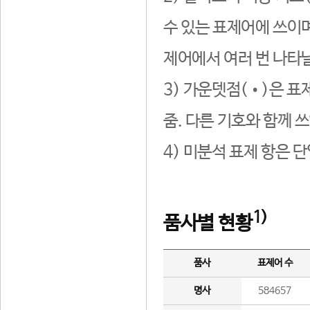
수 있는 표제어에 쓰이며
제어에서 여러 번 나타날
3) 가운뎃점(•)은 표
줌. 다른 기호와 함께 쓰
4) 미분석 표제 항은 
1)
품사별 현황
품사
표제어 수
명사
584657