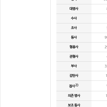
대명사
수사
조사
동사
9
형용사
2
관형사
부사
3
감탄사
2)
접사
의존 명사
보조 동사