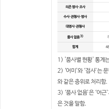
의존 명사·조사
수사·관형사·명사
대명사·관형사
3)
품사 없음
합계
4
1) '품사별 현황' 통계
2) ‘어미’와 ‘접사’
와 같은 층위로 처리함.
3) ‘품사 없음’은 ‘어
은 것을 말함.