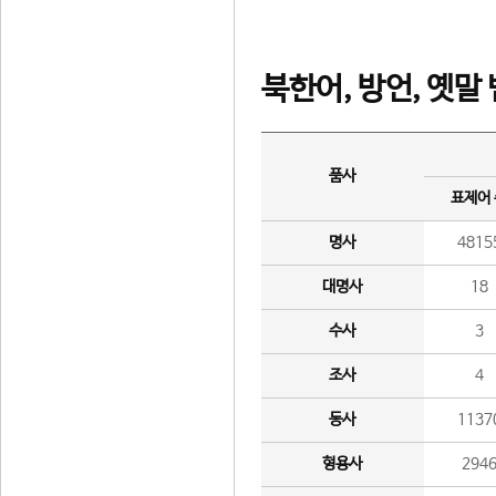
북한어, 방언, 옛말
품사
표제어
명사
4815
대명사
18
수사
3
조사
4
동사
1137
형용사
294