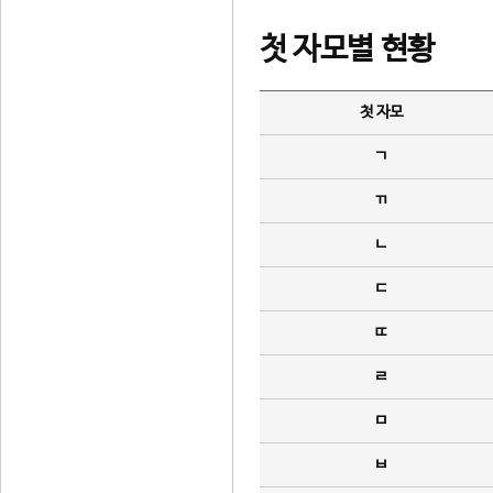
첫 자모별 현황
첫 자모
ㄱ
ㄲ
ㄴ
ㄷ
ㄸ
ㄹ
ㅁ
ㅂ