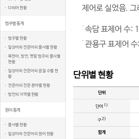
제어로 실었음. 그
다의어 현황
범주별 통계
속담 표제어 수: 1
범주별 현황
관용구 표제어 수:
일상어와 전문어의 품사별 현황
북한어, 방언, 옛말 범주의 품사별
현황
일상어와 전문어의 음절 수별 현
단위별 현황
황
전문어의 전문 분야별 현황
단위
방언의 지역별 현황
1)
단어
원어 통계
2)
구
품사별 현황
합계
일상어와 전문어의 원어 현황