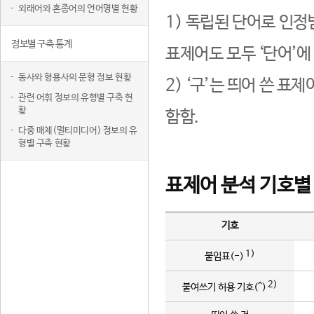
외래어와 혼종어의 언어명별 현황
1) 독립된 단어로 인정
정보별 구축 통계
표제어도 모두 ‘단어’에
동사와 형용사의 문형 정보 현황
2) ‘구’는 띄어 쓴 표
관련 어휘 정보의 유형별 구축 현
황
함함.
다중 매체(멀티미디어) 정보의 유
형별 구축 현황
표제어 분석 기호별
기호
1)
붙임표(-)
2)
붙여쓰기 허용 기호(^)