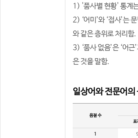
1) '품사별 현황' 통계
2) ‘어미’와 ‘접사’
와 같은 층위로 처리함.
3) ‘품사 없음’은 ‘어
은 것을 말함.
일상어와 전문어의 
음절 수
표
1