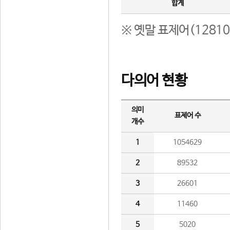
합계
※ 옛말 표제어(1281
다의어 현황
의미
표제어 수
개수
1
1054629
2
89532
3
26601
4
11460
5
5020