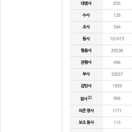
대명사
835
수사
128
조사
594
동사
107473
형용사
29538
관형사
496
부사
32657
감탄사
1959
2)
906
접사
의존 명사
1771
보조 동사
115