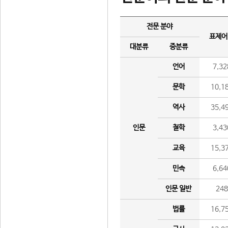
전문 분야
표제어
대분류
중분류
언어
7,32
문학
10,1
역사
35,4
인문
철학
3,43
교육
15,3
민속
6,64
인문 일반
24
법률
16,7