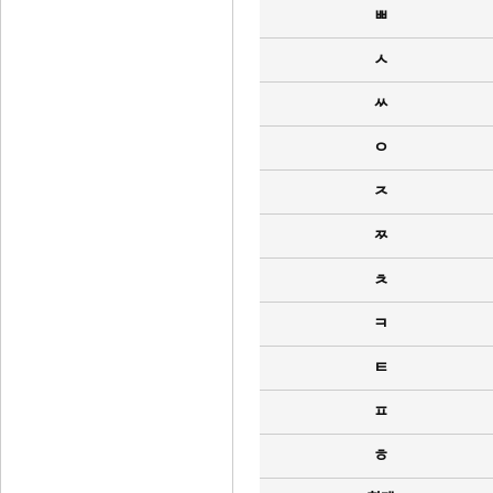
ㅃ
ㅅ
ㅆ
ㅇ
ㅈ
ㅉ
ㅊ
ㅋ
ㅌ
ㅍ
ㅎ