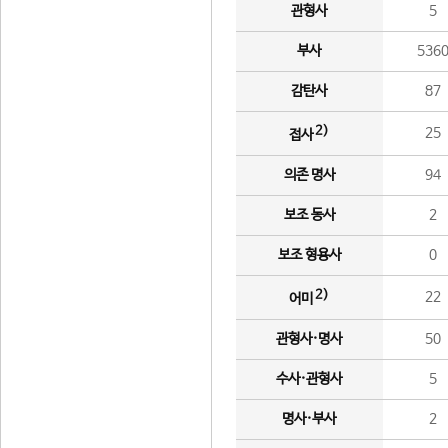
관형사
5
부사
536
감탄사
87
2)
25
접사
의존 명사
94
보조 동사
2
보조 형용사
0
2)
22
어미
관형사·명사
50
수사·관형사
5
명사·부사
2