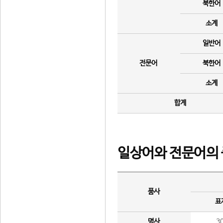
북한어
소계
일반어
전문어
북한어
소계
합계
일상어와 전문어의 
품사
표
명사
3