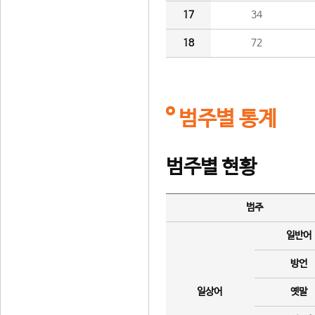
17
34
18
72
범주별 통계
범주별 현황
범주
일반어
방언
일상어
옛말