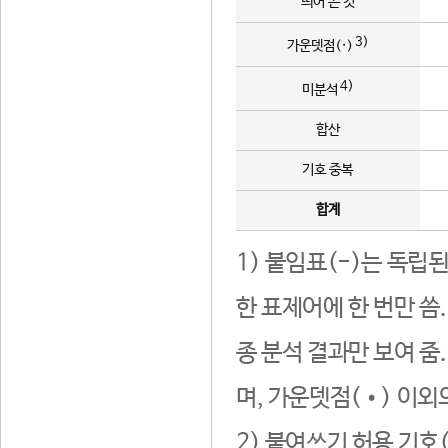
띄어 쓴 것
3)
가운뎃점(·)
4)
미분석
합산
기호 중복
합계
1) 붙임표(-)는 독립
한 표제어에 한 번만 씀
종 분석 결과만 보여 줌
며, 가운뎃점(•) 이외
2) 붙여쓰기 허용 기호