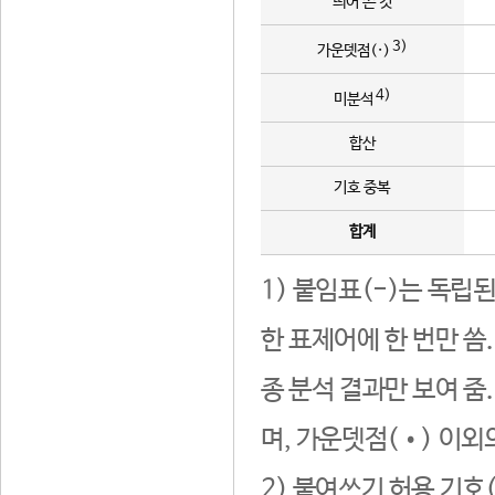
띄어 쓴 것
3)
가운뎃점(·)
4)
미분석
합산
기호 중복
합계
1) 붙임표(-)는 독립
한 표제어에 한 번만 씀
종 분석 결과만 보여 줌
며, 가운뎃점(•) 이외
2) 붙여쓰기 허용 기호