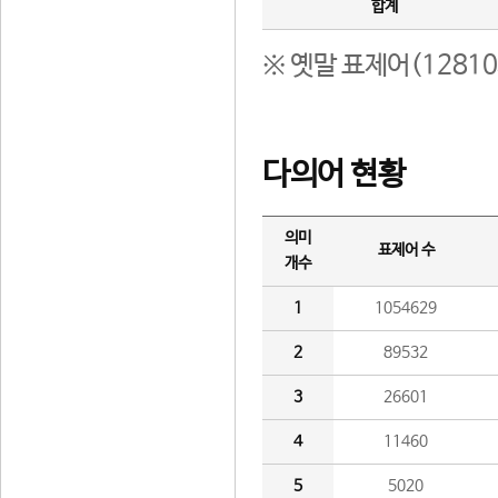
합계
※ 옛말 표제어(1281
다의어 현황
의미
표제어 수
개수
1
1054629
2
89532
3
26601
4
11460
5
5020