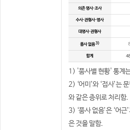
의존 명사·조사
수사·관형사·명사
대명사·관형사
3)
품사 없음
합계
4
1) '품사별 현황' 통계
2) ‘어미’와 ‘접사’
와 같은 층위로 처리함.
3) ‘품사 없음’은 ‘어
은 것을 말함.