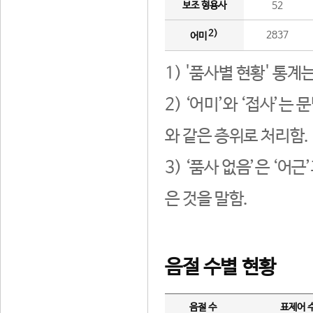
보조 형용사
52
2)
2837
어미
1) '품사별 현황' 통계
2) ‘어미’와 ‘접사’
와 같은 층위로 처리함.
3) ‘품사 없음’은 ‘어
은 것을 말함.
음절 수별 현황
음절 수
표제어 