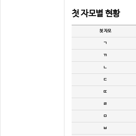
첫 자모별 현황
첫 자모
ㄱ
ㄲ
ㄴ
ㄷ
ㄸ
ㄹ
ㅁ
ㅂ