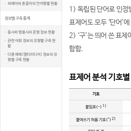
외래어와 혼종어의 언어명별 현황
1) 독립된 단어로 인정
정보별 구축 통계
표제어도 모두 ‘단어’에
동사와 형용사의 문형 정보 현황
2) ‘구’는 띄어 쓴 표
관련 어휘 정보의 유형별 구축 현
황
함함.
다중 매체(멀티미디어) 정보의 유
형별 구축 현황
표제어 분석 기호별
기호
1)
붙임표(-)
2)
붙여쓰기 허용 기호(^)