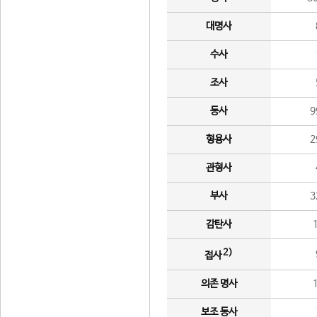
대명사
수사
조사
동사
9
형용사
2
관형사
부사
3
감탄사
2)
접사
의존 명사
보조 동사