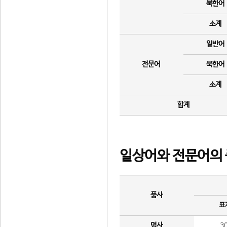
북한어
소계
일반어
전문어
북한어
소계
합계
일상어와 전문어의 
품사
표
명사
3