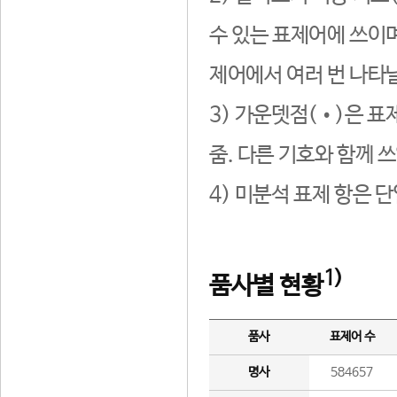
수 있는 표제어에 쓰이며
제어에서 여러 번 나타날
3) 가운뎃점(•)은 표
줌. 다른 기호와 함께 쓰
4) 미분석 표제 항은 
1)
품사별 현황
품사
표제어 수
명사
584657