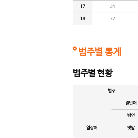
17
34
18
72
범주별 통계
범주별 현황
범주
일반어
방언
일상어
옛말