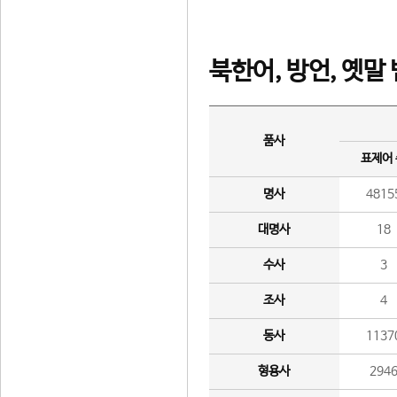
북한어, 방언, 옛말
품사
표제어
명사
4815
대명사
18
수사
3
조사
4
동사
1137
형용사
294