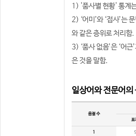
1) '품사별 현황' 통계
2) ‘어미’와 ‘접사’
와 같은 층위로 처리함.
3) ‘품사 없음’은 ‘어
은 것을 말함.
일상어와 전문어의 
음절 수
표
1