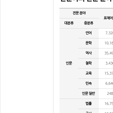
전문 분야
표제어
대분류
중분류
언어
7,32
문학
10,1
역사
35,4
인문
철학
3,43
교육
15,3
민속
6,64
인문 일반
24
법률
16,7