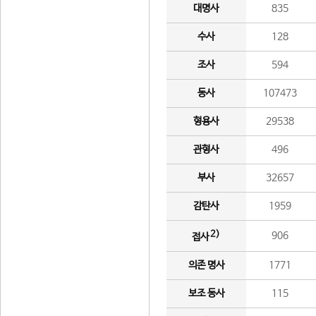
대명사
835
수사
128
조사
594
동사
107473
형용사
29538
관형사
496
부사
32657
감탄사
1959
2)
906
접사
의존 명사
1771
보조 동사
115