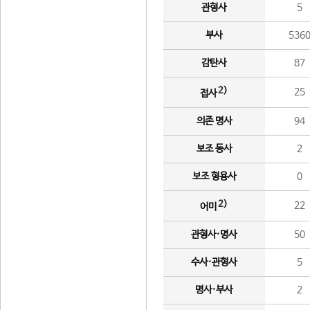
관형사
5
부사
536
감탄사
87
2)
25
접사
의존 명사
94
보조 동사
2
보조 형용사
0
2)
22
어미
관형사·명사
50
수사·관형사
5
명사·부사
2