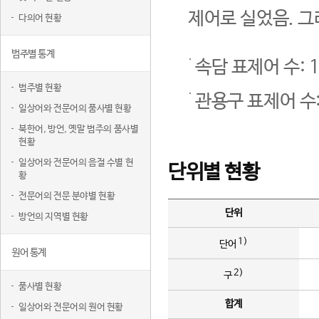
제어로 실었음. 그
다의어 현황
범주별 통계
속담 표제어 수: 1
범주별 현황
관용구 표제어 수:
일상어와 전문어의 품사별 현황
북한어, 방언, 옛말 범주의 품사별
현황
일상어와 전문어의 음절 수별 현
단위별 현황
황
전문어의 전문 분야별 현황
단위
방언의 지역별 현황
1)
단어
원어 통계
2)
구
품사별 현황
합계
일상어와 전문어의 원어 현황