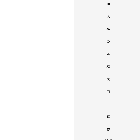
ㅃ
ㅅ
ㅆ
ㅇ
ㅈ
ㅉ
ㅊ
ㅋ
ㅌ
ㅍ
ㅎ