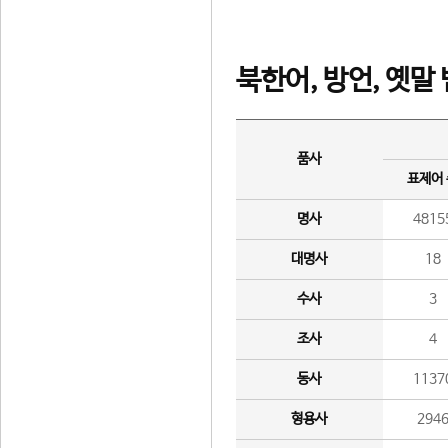
북한어, 방언, 옛말
품사
표제어
명사
4815
대명사
18
수사
3
조사
4
동사
1137
형용사
294