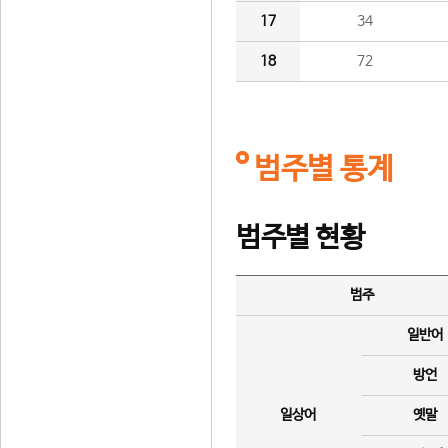
17
34
18
72
범주별 통계
범주별 현황
범주
일반어
방언
일상어
옛말