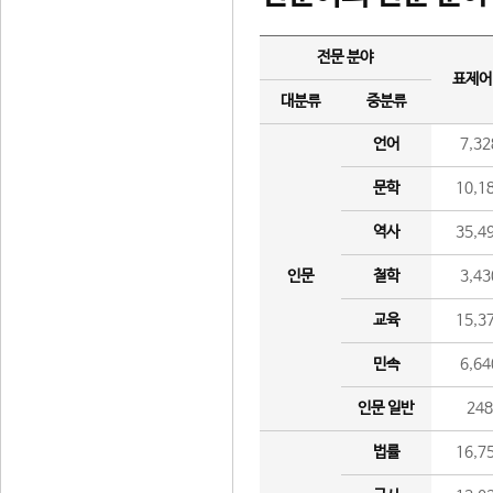
전문 분야
표제어
대분류
중분류
언어
7,32
문학
10,1
역사
35,4
인문
철학
3,43
교육
15,3
민속
6,64
인문 일반
24
법률
16,7