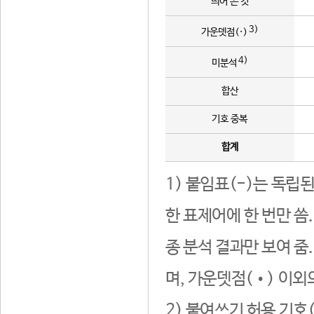
띄어 쓴 것
3)
가운뎃점(·)
4)
미분석
합산
기호 중복
합계
1) 붙임표(-)는 독립
한 표제어에 한 번만 씀
종 분석 결과만 보여 줌
며, 가운뎃점(•) 이외
2) 붙여쓰기 허용 기호