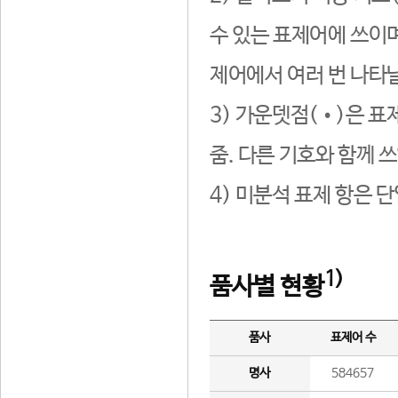
수 있는 표제어에 쓰이며
제어에서 여러 번 나타날
3) 가운뎃점(•)은 표
줌. 다른 기호와 함께 쓰
4) 미분석 표제 항은 
1)
품사별 현황
품사
표제어 수
명사
584657