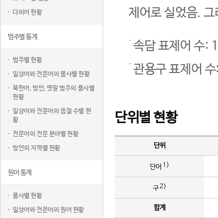
제어로 실었음. 그
다의어 현황
범주별 통계
속담 표제어 수: 1
범주별 현황
관용구 표제어 수:
일상어와 전문어의 품사별 현황
북한어, 방언, 옛말 범주의 품사별
현황
일상어와 전문어의 음절 수별 현
단위별 현황
황
전문어의 전문 분야별 현황
단위
방언의 지역별 현황
1)
단어
원어 통계
2)
구
품사별 현황
합계
일상어와 전문어의 원어 현황