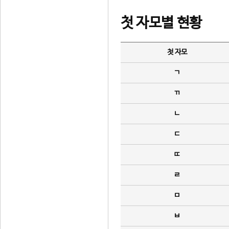
첫 자모별 현황
첫 자모
ㄱ
ㄲ
ㄴ
ㄷ
ㄸ
ㄹ
ㅁ
ㅂ