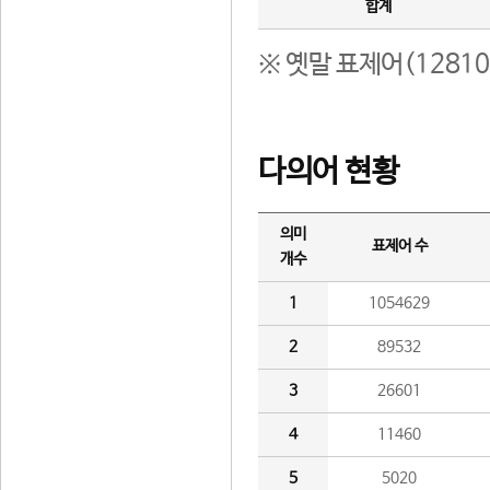
합계
※ 옛말 표제어(1281
다의어 현황
의미
표제어 수
개수
1
1054629
2
89532
3
26601
4
11460
5
5020