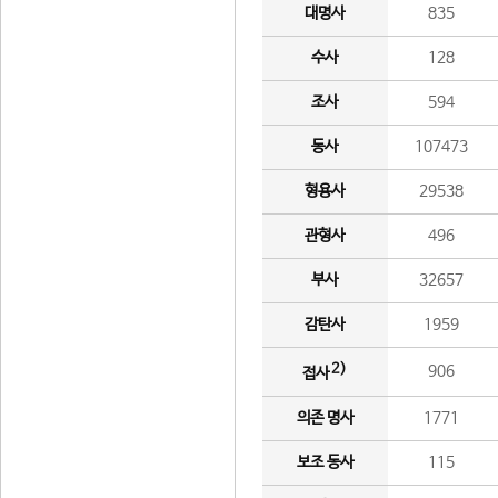
대명사
835
수사
128
조사
594
동사
107473
형용사
29538
관형사
496
부사
32657
감탄사
1959
2)
906
접사
의존 명사
1771
보조 동사
115