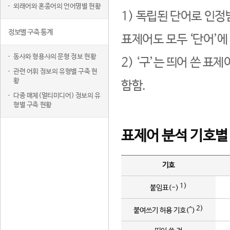
외래어와 혼종어의 언어명별 현황
1) 독립된 단어로 인정
정보별 구축 통계
표제어도 모두 ‘단어’에
동사와 형용사의 문형 정보 현황
2) ‘구’는 띄어 쓴 표
관련 어휘 정보의 유형별 구축 현
황
함함.
다중 매체(멀티미디어) 정보의 유
형별 구축 현황
표제어 분석 기호별
기호
1)
붙임표(-)
2)
붙여쓰기 허용 기호(^)