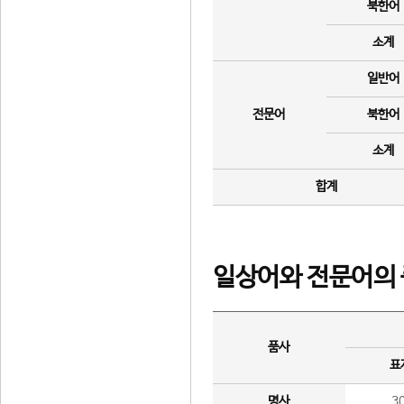
북한어
소계
일반어
전문어
북한어
소계
합계
일상어와 전문어의 
품사
표
명사
3