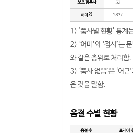
보조 형용사
52
2)
2837
어미
1) '품사별 현황' 통계
2) ‘어미’와 ‘접사’
와 같은 층위로 처리함.
3) ‘품사 없음’은 ‘어
은 것을 말함.
음절 수별 현황
음절 수
표제어 