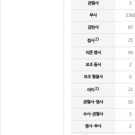
관형사
5
부사
536
감탄사
87
2)
25
접사
의존 명사
94
보조 동사
2
보조 형용사
0
2)
22
어미
관형사·명사
50
수사·관형사
5
명사·부사
2