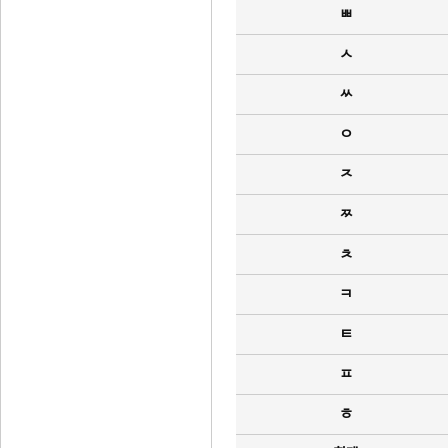
ㅃ
ㅅ
ㅆ
ㅇ
ㅈ
ㅉ
ㅊ
ㅋ
ㅌ
ㅍ
ㅎ