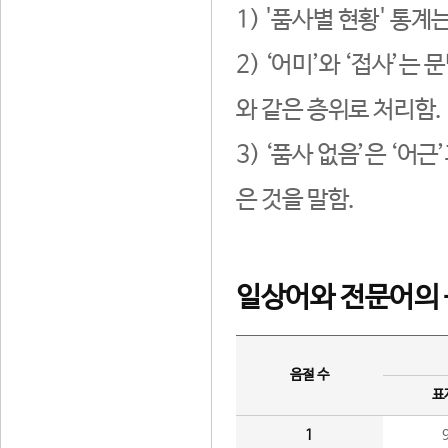
1) '품사별 현황' 통계
2) ‘어미’와 ‘접사’
와 같은 층위로 처리함.
3) ‘품사 없음’은 ‘어
은 것을 말함.
일상어와 전문어의 
음절 수
표
1