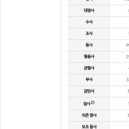
대명사
수사
조사
동사
9
형용사
2
관형사
부사
3
감탄사
2)
접사
의존 명사
보조 동사