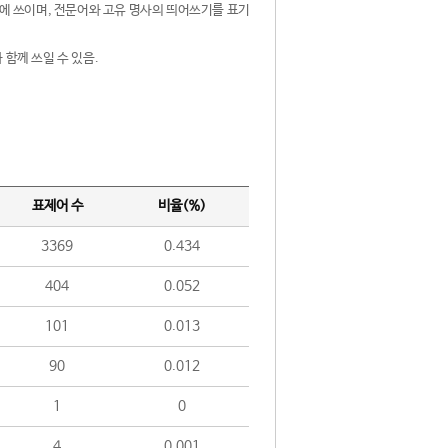
제어에 쓰이며, 전문어와 고유 명사의 띄어쓰기를 표기
 함께 쓰일 수 있음.
표제어 수
비율(%)
3369
0.434
404
0.052
101
0.013
90
0.012
1
0
4
0.001