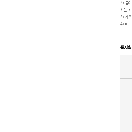
2) 붙
하는 데
3) 가
4) 미
품사별