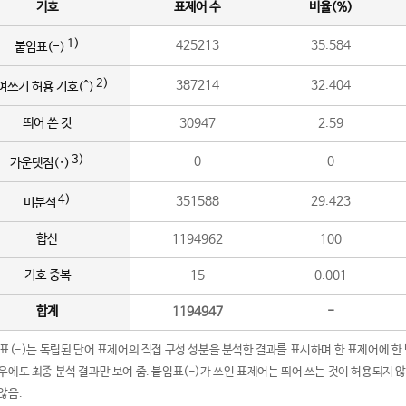
기호
표제어 수
비율(%)
1)
425213
35.584
붙임표(-)
2)
387214
32.404
여쓰기 허용 기호(^)
띄어 쓴 것
30947
2.59
3)
0
0
가운뎃점(·)
4)
351588
29.423
미분석
합산
1194962
100
기호 중복
15
0.001
합계
1194947
-
임표(-)는 독립된 단어 표제어의 직접 구성 성분을 분석한 결과를 표시하며 한 표제어에 한
우에도 최종 분석 결과만 보여 줌. 붙임표(-)가 쓰인 표제어는 띄어 쓰는 것이 허용되지 
않음.