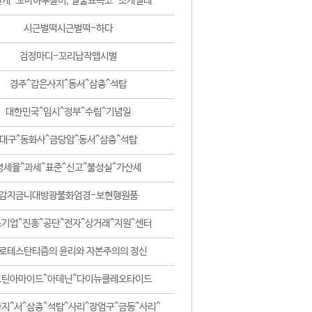
날개-꼬마하루살이, 털줄뾰족코-조개벌레
시근벌떡시근벌떡-하다
검정마디-꼬리납작맵시벌
경주^감은사지^동서^삼층^석탑
대한민국^임시^정부^수립^기념일
대구^동화사^금당암^동서^삼층^석탑
영세율^과세^표준^신고^불성실^가산세
감지금니대방광불화엄경-보현행원품
기업^진흥^공단^전자^상거래^지원^센터
로테스탄티즘의 윤리와 자본주의의 정신
코틴아마이드^아데닌^다이뉴클레오타이드
지^서^삼층^석탑^사리^장엄구^금동^사리^