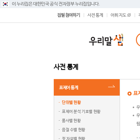
이 누리집은 대한민국 공식 전자정부 누리집입니다.
집필 참여하기
사전 통계
어휘 지도
사전 통계
표제어 통계
표
단위별 현황
우
표제어 분석 기호별 현황
우
품사별 현황
됨
음절 수별 현황
첫 자모별 현황