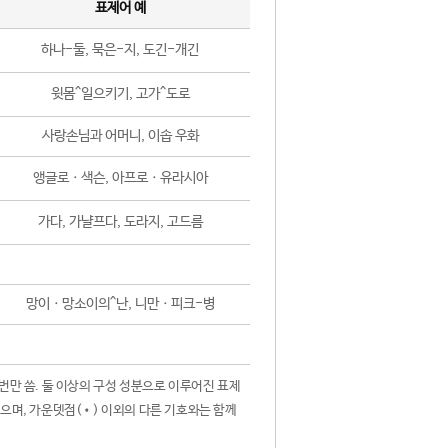
표제어 예
하나-둘, 묵은-지, 도긴-개긴
윗몸^일으키기, 고가^도로
사랑손님과 어머니, 이솝 우화
앵글로ㆍ색슨, 아프로ㆍ유라시아
가다, 가냘프다, 도라지, 고드름
망이ㆍ망소이의^난, 니만ㆍ피크-병
 번만 씀. 둘 이상의 구성 성분으로 이루어진 표제
않으며, 가운뎃점(•) 이외의 다른 기호와는 함께