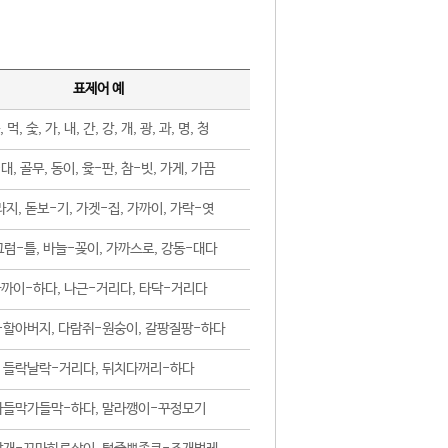
표제어 예
, 먹, 숯, 가, 내, 간, 강, 개, 광, 과, 명, 청
대, 골무, 동이, 윷-판, 참-빗, 가게, 가끔
지, 돋보-기, 가겟-집, 가까이, 가락-엿
럼-틀, 바늘-꽂이, 가까스로, 강동-대다
까이-하다, 나근-거리다, 타닥-거리다
-할아버지, 다람쥐-원숭이, 갈팡질팡-하다
들락날락-거리다, 뒤치다꺼리-하다
가들막가들막-하다, 말라깽이-꾸정모기