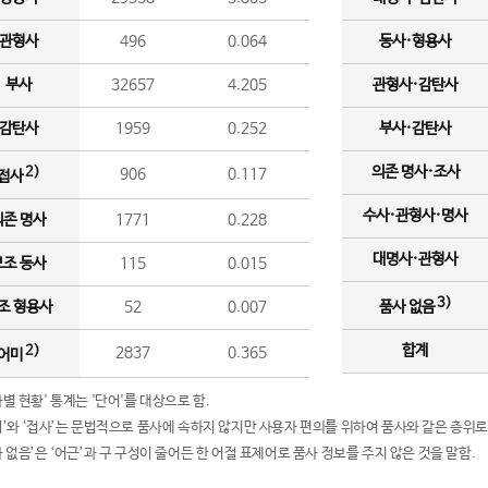
관형사
496
0.064
동사·형용사
부사
32657
4.205
관형사·감탄사
감탄사
1959
0.252
부사·감탄사
의존 명사·조사
2)
906
0.117
접사
수사·관형사·명사
의존 명사
1771
0.228
대명사·관형사
보조 동사
115
0.015
3)
조 형용사
52
0.007
품사 없음
합계
2)
2837
0.365
어미
품사별 현황' 통계는 '단어'를 대상으로 함.
어미’와 ‘접사’는 문법적으로 품사에 속하지 않지만 사용자 편의를 위하여 품사와 같은 층위로
품사 없음’은 ‘어근’과 구 구성이 줄어든 한 어절 표제어로 품사 정보를 주지 않은 것을 말함.