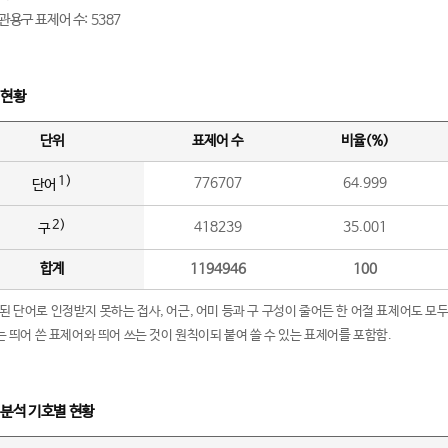
관용구 표제어 수: 5387
 현황
단위
표제어 수
비율(%)
1)
776707
64.999
단어
2)
418239
35.001
구
합계
1194946
100
립된 단어로 인정받지 못하는 접사, 어근, 어미 등과 구 구성이 줄어든 한 어절 표제어도 모두
구’는 띄어 쓴 표제어와 띄어 쓰는 것이 원칙이되 붙여 쓸 수 있는 표제어를 포함함.
 분석 기호별 현황