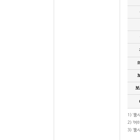
보
1) '
2) ‘
3) ‘