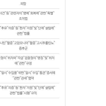
외함
사건^등^관련자의^명예^회복에^관한^특별^
조치법
^후유^의증^등^환자^지원^및^단체^설립에^
관한^법률
니틴^혈증^고암모니아^혈증^고시투룰린뇨^
증후군
청의^위치와^각급^검찰청의^명칭^및^위치
에^관한^규정
^일시^수입을^위한^일시^수입^통관^증서에
^관한^관세^협약
^후유^의증^등^환자^지원^및^단체^설립에^
관한^법률^시행^규칙