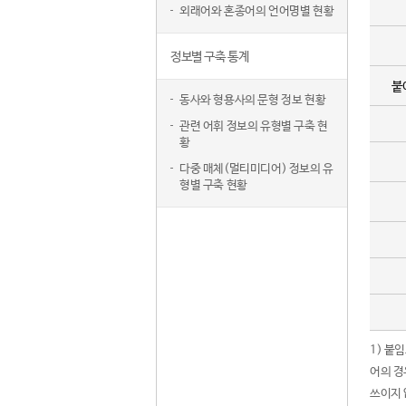
외래어와 혼종어의 언어명별 현황
정보별 구축 통계
붙
동사와 형용사의 문형 정보 현황
관련 어휘 정보의 유형별 구축 현
황
다중 매체(멀티미디어) 정보의 유
형별 구축 현황
1) 붙
어의 경
쓰이지 