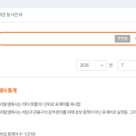
작은 창 사전
옛한글
2026
7
년
제어 통계
리말샘에서는 의미(뜻풀이) 단위로 표제어를 제시함.
리말샘에서는 속담과 관용구의 검색 편의를 위해 정보 항목이 아닌 표제어로 실었음. 그러
.
속담 표제어 수: 10769