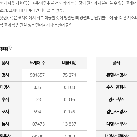
여쓰기 허용 기호(^)는 좌우의 단위를 서로 띄어 쓰는 것이 원칙이되 붙여 쓸 수 있는 표
 쓰임. 표제어에서 여러 번 나타날 수 있음.
운뎃점(•)은 표제어에서 서로 대등한 것이 병렬될 때 병렬되는 단위를 보여 줌. 다른 기호와
분석 표제 항은 단일 성분 단어이거나 북한어 등임.
1)
 현황
품사
표제어 수
비율(%)
품사
명사
584657
75.274
관형사·명사
대명사
835
0.108
수사·관형사
수사
128
0.016
명사·부사
조사
594
0.076
감탄사·명사
동사
107473
13.837
대명사·부사
형용사
29538
3.803
대명사·감탄사