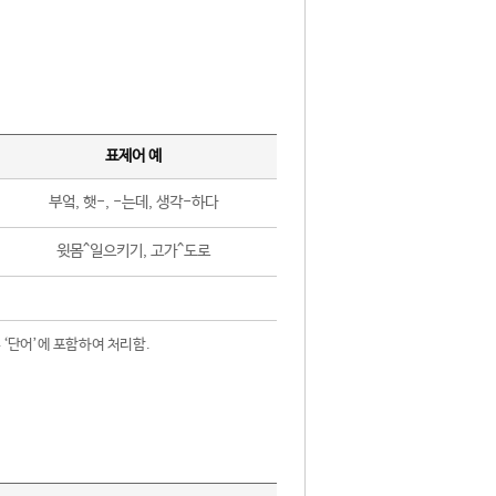
표제어 예
부엌, 햇-, -는데, 생각-하다
윗몸^일으키기, 고가^도로
 ‘단어’에 포함하여 처리함.